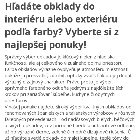
Hľadáte obklady do
interiéru alebo exteriéru
podľa farby? Vyberte si z
najlepšej ponuky!
Správny výber obkladov je kľúčový nielen z hľadiska
funkčnosti, ale aj celkového vizuálneho dojmu priestoru.
Farba obkladov výrazne ovplyvňuje atmosféru miestnosti –
dokáže ju presvetliť, zútulniť, opticky zväčšiť alebo jej dodať
výrazný dizajnový charakter. Práve preto je výber
správneho farebného odtieňa jedným z najdôležitejších
krokov pri zariaďovaní kúpeľne, kuchyne či obytných
priestorov.
V našej ponuke nájdete široký výber kvalitných obkladov od
renomovaných španielskych a talianskych výrobcov v rôznych
farebných prevedeniach – od nadčasových bielych, béžových
a sivých obkladov, cez prírodné hnedé a antracitové odtiene,
až po výrazné čierne, zelené či modré dizajnové riešenia. Či
už hľadáte svetlé obklady do malej kúpeľne, teplé tóny do