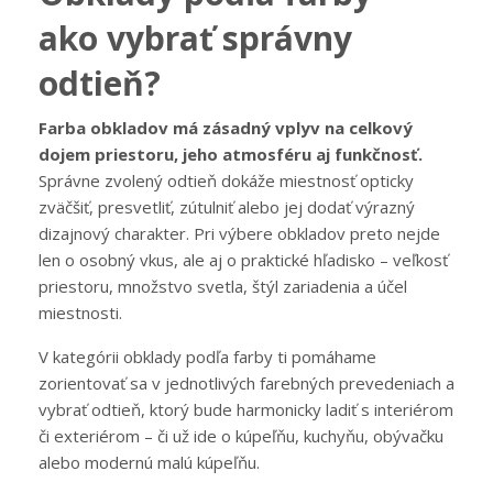
ako vybrať správny
odtieň?
Farba obkladov má zásadný vplyv na celkový
dojem priestoru, jeho atmosféru aj funkčnosť.
Správne zvolený odtieň dokáže miestnosť opticky
zväčšiť, presvetliť, zútulniť alebo jej dodať výrazný
dizajnový charakter. Pri výbere obkladov preto nejde
len o osobný vkus, ale aj o praktické hľadisko – veľkosť
priestoru, množstvo svetla, štýl zariadenia a účel
miestnosti.
V kategórii obklady podľa farby ti pomáhame
zorientovať sa v jednotlivých farebných prevedeniach a
vybrať odtieň, ktorý bude harmonicky ladiť s interiérom
či exteriérom – či už ide o kúpeľňu, kuchyňu, obývačku
alebo modernú malú kúpeľňu.