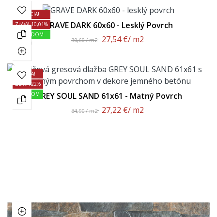
AKCIA!
GRAVE DARK 60x60 - Lesklý Povrch
ZĽAVA 10,01%
SKLADOM
27,54 €
/ m2
30,60 / m2
AKCIA!
ZĽAVA 22%
SKLADOM
GREY SOUL SAND 61x61 - Matný Povrch
27,22 €
/ m2
34,90 / m2