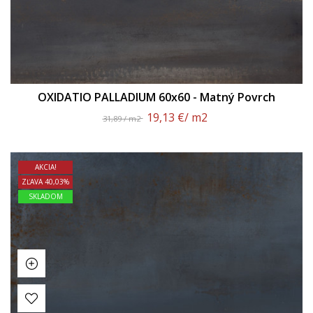
OXIDATIO PALLADIUM 60x60 - Matný Povrch
19,13 €
/ m2
31,89 / m2
AKCIA!
ZĽAVA 40,03%
SKLADOM