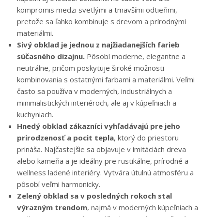
kompromis medzi svetlými a tmavšími odtieňmi,
pretože sa ľahko kombinuje s drevom a prírodnými
materiálmi.
Sivý obklad je jednou z najžiadanejších farieb
súčasného dizajnu.
Pôsobí moderne, elegantne a
neutrálne, pričom poskytuje široké možnosti
kombinovania s ostatnými farbami a materiálmi. Veľmi
často sa používa v moderných, industriálnych a
minimalistických interiéroch, ale aj v kúpeľniach a
kuchyniach.
Hnedý obklad zákazníci vyhľadávajú pre jeho
prirodzenosť a pocit tepla
, ktorý do priestoru
prináša. Najčastejšie sa objavuje v imitáciách dreva
alebo kameňa a je ideálny pre rustikálne, prírodné a
wellness ladené interiéry. Vytvára útulnú atmosféru a
pôsobí veľmi harmonicky.
Zelený obklad sa v posledných rokoch stal
výrazným trendom
, najmä v moderných kúpeľniach a