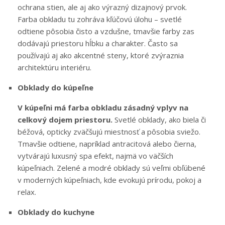
ochrana stien, ale aj ako výrazný dizajnový prvok.
Farba obkladu tu zohráva kľúčovú úlohu – svetlé
odtiene pôsobia čisto a vzdušne, tmavšie farby zas
dodávajú priestoru hĺbku a charakter. Často sa
používajú aj ako akcentné steny, ktoré zvýraznia
architektúru interiéru.
Obklady do kúpeľne
V kúpeľni má farba obkladu zásadný vplyv na
celkový dojem priestoru.
Svetlé obklady, ako biela či
béžová, opticky zväčšujú miestnosť a pôsobia sviežo.
Tmavšie odtiene, napríklad antracitová alebo čierna,
vytvárajú luxusný spa efekt, najmä vo väčších
kúpeľniach. Zelené a modré obklady sú veľmi obľúbené
v moderných kúpeľniach, kde evokujú prírodu, pokoj a
relax.
Obklady do kuchyne