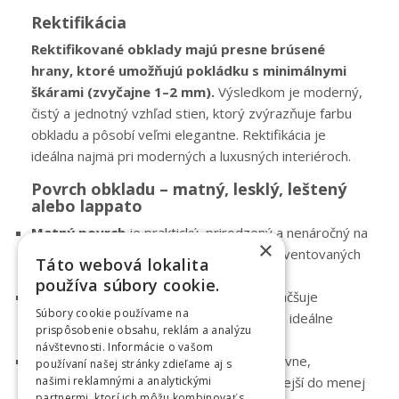
Rektifikácia
Rektifikované obklady majú presne brúsené
hrany, ktoré umožňujú pokládku s minimálnymi
škárami (zvyčajne 1–2 mm).
Výsledkom je moderný,
čistý a jednotný vzhľad stien, ktorý zvýrazňuje farbu
obkladu a pôsobí veľmi elegantne. Rektifikácia je
ideálna najmä pri moderných a luxusných interiéroch.
Povrch obkladu – matný, lesklý, leštený
alebo lappato
Matný povrch
je praktický, prirodzený a nenáročný na
×
údržbu. Hodí sa do kúpeľní, kuchýň aj frekventovaných
Táto webová lokalita
priestorov.
používa súbory cookie.
Lesklý povrch
odráža svetlo, opticky zväčšuje
Súbory cookie používame na
priestor a zvýrazňuje farbu obkladu, čo je ideálne
prispôsobenie obsahu, reklám a analýzu
najmä do menších kúpeľní.
návštevnosti. Informácie o vašom
Leštený povrch
pôsobí luxusne a exkluzívne,
používaní našej stránky zdieľame aj s
zvýrazňuje kresbu materiálu, no je vhodnejší do menej
našimi reklamnými a analytickými
partnermi, ktorí ich môžu kombinovať s