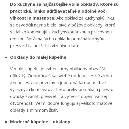
Do kuchyne sa najčastejšie volia obklady, ktoré sú
praktické, ľahko udržiavateľné a odolné voči
vlhkosti a mastnote.
Ako obklad za kuchynskú linku
sa osvedčili najmä biele, sivé a béžové obklady, ktoré
sa ľahko kombinujú s kuchynskou linkou a pracovnou
doskou. Správna farba obkladu pomáha kuchyňu
presvetliť a udržať ju vizuálne čistú.
Obklady do malej kúpeľne
V malej kúpeľni je výber farby obkladov obzvlášť
dôležitý. Odporúčajú sa svetlé odtiene, lesklé alebo
jemne leštené povrchy a jednotná farebnosť bez
výrazných kontrastov. Tieto prvky pomáhajú priestor
opticky zväčšiť, presvetliť a vytvoriť dojem väčšej
otvorenosti. Veľmi dobre fungujú aj veľkoformátové
obklady s minimom škár.
Moderné kúpeľne – obklady