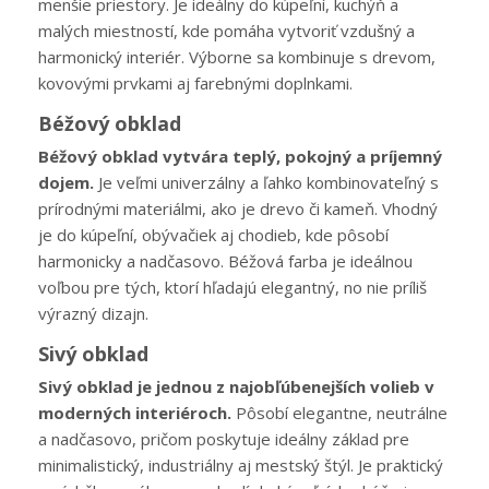
menšie priestory. Je ideálny do kúpeľní, kuchýň a
malých miestností, kde pomáha vytvoriť vzdušný a
harmonický interiér. Výborne sa kombinuje s drevom,
kovovými prvkami aj farebnými doplnkami.
Béžový obklad
Béžový obklad vytvára teplý, pokojný a príjemný
dojem.
Je veľmi univerzálny a ľahko kombinovateľný s
prírodnými materiálmi, ako je drevo či kameň. Vhodný
je do kúpeľní, obývačiek aj chodieb, kde pôsobí
harmonicky a nadčasovo. Béžová farba je ideálnou
voľbou pre tých, ktorí hľadajú elegantný, no nie príliš
výrazný dizajn.
Sivý obklad
Sivý obklad je jednou z najobľúbenejších volieb v
moderných interiéroch.
Pôsobí elegantne, neutrálne
a nadčasovo, pričom poskytuje ideálny základ pre
minimalistický, industriálny aj mestský štýl. Je praktický