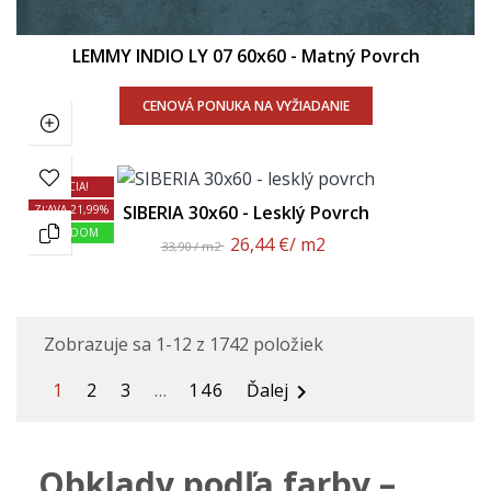
LEMMY INDIO LY 07 60x60 - Matný Povrch
CENOVÁ PONUKA NA VYŽIADANIE
AKCIA!
SIBERIA 30x60 - Lesklý Povrch
ZĽAVA 21,99%
SKLADOM
26,44 €
/ m2
33,90 / m2
Zobrazuje sa 1-12 z 1742 položiek
1
2
3
…
146
Ďalej

Obklady podľa farby –