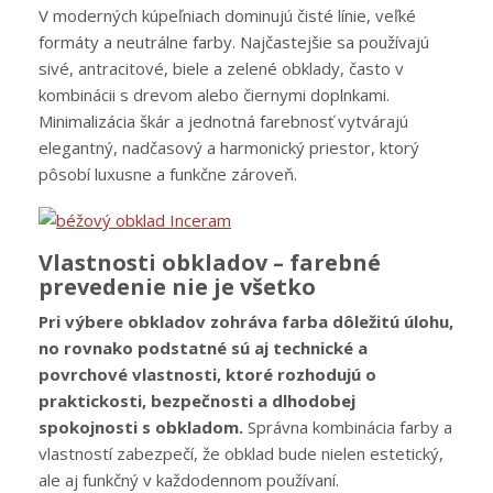
V moderných kúpeľniach dominujú čisté línie, veľké
formáty a neutrálne farby. Najčastejšie sa používajú
sivé, antracitové, biele a zelené obklady, často v
kombinácii s drevom alebo čiernymi doplnkami.
Minimalizácia škár a jednotná farebnosť vytvárajú
elegantný, nadčasový a harmonický priestor, ktorý
pôsobí luxusne a funkčne zároveň.
Vlastnosti obkladov – farebné
prevedenie nie je všetko
Pri výbere obkladov zohráva farba dôležitú úlohu,
no rovnako podstatné sú aj technické a
povrchové vlastnosti, ktoré rozhodujú o
praktickosti, bezpečnosti a dlhodobej
spokojnosti s obkladom.
Správna kombinácia farby a
vlastností zabezpečí, že obklad bude nielen estetický,
ale aj funkčný v každodennom používaní.