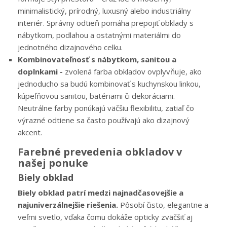
minimalistický, prírodný, luxusný alebo industriálny
interiér. Správny odtieň pomáha prepojiť obklady s
nábytkom, podlahou a ostatnými materiálmi do
jednotného dizajnového celku.
Kombinovateľnosť s nábytkom, sanitou a
doplnkami -
zvolená farba obkladov ovplyvňuje, ako
jednoducho sa budú kombinovať s kuchynskou linkou,
kúpeľňovou sanitou, batériami či dekoráciami.
Neutrálne farby ponúkajú väčšiu flexibilitu, zatiaľ čo
výrazné odtiene sa často používajú ako dizajnový
akcent.
Farebné prevedenia obkladov v
našej ponuke
Biely obklad
Biely obklad patrí medzi najnadčasovejšie a
najuniverzálnejšie riešenia.
Pôsobí čisto, elegantne a
veľmi svetlo, vďaka čomu dokáže opticky zväčšiť aj