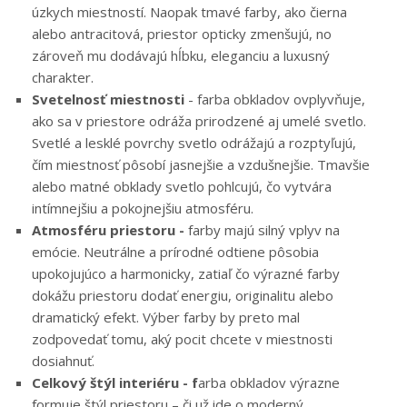
úzkych miestností. Naopak tmavé farby, ako čierna
alebo antracitová, priestor opticky zmenšujú, no
zároveň mu dodávajú hĺbku, eleganciu a luxusný
charakter.
Svetelnosť miestnosti
- farba obkladov ovplyvňuje,
ako sa v priestore odráža prirodzené aj umelé svetlo.
Svetlé a lesklé povrchy svetlo odrážajú a rozptyľujú,
čím miestnosť pôsobí jasnejšie a vzdušnejšie. Tmavšie
alebo matné obklady svetlo pohlcujú, čo vytvára
intímnejšiu a pokojnejšiu atmosféru.
Atmosféru priestoru -
farby majú silný vplyv na
emócie. Neutrálne a prírodné odtiene pôsobia
upokojujúco a harmonicky, zatiaľ čo výrazné farby
dokážu priestoru dodať energiu, originalitu alebo
dramatický efekt. Výber farby by preto mal
zodpovedať tomu, aký pocit chcete v miestnosti
dosiahnuť.
Celkový štýl interiéru - f
arba obkladov výrazne
formuje štýl priestoru – či už ide o moderný,