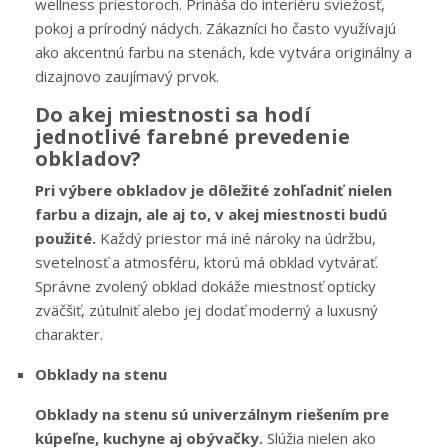
wellness priestoroch. Prináša do interiéru sviežosť,
pokoj a prírodný nádych. Zákazníci ho často využívajú
ako akcentnú farbu na stenách, kde vytvára originálny a
dizajnovo zaujímavý prvok.
Do akej miestnosti sa hodí
jednotlivé farebné prevedenie
obkladov?
Pri výbere obkladov je dôležité zohľadniť nielen
farbu a dizajn, ale aj to, v akej miestnosti budú
použité.
Každý priestor má iné nároky na údržbu,
svetelnosť a atmosféru, ktorú má obklad vytvárať.
Správne zvolený obklad dokáže miestnosť opticky
zväčšiť, zútulniť alebo jej dodať moderný a luxusný
charakter.
Obklady na stenu
Obklady na stenu sú univerzálnym riešením pre
kúpeľne, kuchyne aj obývačky.
Slúžia nielen ako