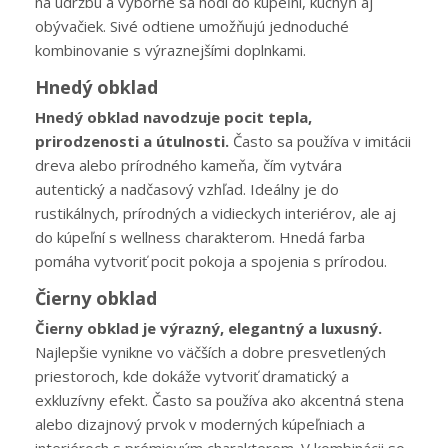
na údržbu a výborne sa hodí do kúpeľní, kuchýň aj
obývačiek. Sivé odtiene umožňujú jednoduché
kombinovanie s výraznejšími doplnkami.
Hnedý obklad
Hnedý obklad navodzuje pocit tepla,
prirodzenosti a útulnosti.
Často sa používa v imitácii
dreva alebo prírodného kameňa, čím vytvára
autentický a nadčasový vzhľad. Ideálny je do
rustikálnych, prírodných a vidieckych interiérov, ale aj
do kúpeľní s wellness charakterom. Hnedá farba
pomáha vytvoriť pocit pokoja a spojenia s prírodou.
Čierny obklad
Čierny obklad je výrazný, elegantný a luxusný.
Najlepšie vynikne vo väčších a dobre presvetlených
priestoroch, kde dokáže vytvoriť dramatický a
exkluzívny efekt. Často sa používa ako akcentná stena
alebo dizajnový prvok v moderných kúpeľniach a
interiéroch s prémiovým charakterom. V kombinácii so