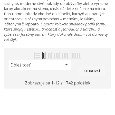
kuchyne, moderné sivé obklady do obývačky alebo výrazné
farby ako akcentnú stenu, u nás nájdete riešenie na mieru.
Ponúkame obklady vhodné do kúpeľní, kuchýň aj obytných
priestorov, s rôznymi povrchmi – matnými, lesklými,
leštenými či lappato.
Objavte kolekcie obkladov podľa farby,
ktoré spájajú estetiku, trvácnosť a jednoduchú údržbu, a
vyberte si farebný odtieň, ktorý dokonale doplní váš domov aj
váš štýl.

Dôležitosť
FILTROVAŤ
Zobrazuje sa 1-12 z 1742 položiek