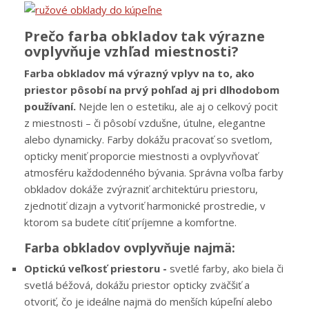
Prečo farba obkladov tak výrazne
ovplyvňuje vzhľad miestnosti?
Farba obkladov má výrazný vplyv na to, ako
priestor pôsobí na prvý pohľad aj pri dlhodobom
používaní.
Nejde len o estetiku, ale aj o celkový pocit
z miestnosti – či pôsobí vzdušne, útulne, elegantne
alebo dynamicky. Farby dokážu pracovať so svetlom,
opticky meniť proporcie miestnosti a ovplyvňovať
atmosféru každodenného bývania. Správna voľba farby
obkladov dokáže zvýrazniť architektúru priestoru,
zjednotiť dizajn a vytvoriť harmonické prostredie, v
ktorom sa budete cítiť príjemne a komfortne.
Farba obkladov ovplyvňuje najmä:
Optickú veľkosť priestoru -
svetlé farby, ako biela či
svetlá béžová, dokážu priestor opticky zväčšiť a
otvoriť, čo je ideálne najmä do menších kúpeľní alebo