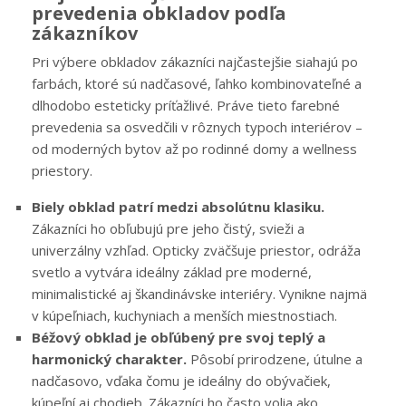
prevedenia obkladov podľa
zákazníkov
Pri výbere obkladov zákazníci najčastejšie siahajú po
farbách, ktoré sú nadčasové, ľahko kombinovateľné a
dlhodobo esteticky príťažlivé. Práve tieto farebné
prevedenia sa osvedčili v rôznych typoch interiérov –
od moderných bytov až po rodinné domy a wellness
priestory.
Biely obklad patrí medzi absolútnu klasiku.
Zákazníci ho obľubujú pre jeho čistý, svieži a
univerzálny vzhľad. Opticky zväčšuje priestor, odráža
svetlo a vytvára ideálny základ pre moderné,
minimalistické aj škandinávske interiéry. Vynikne najmä
v kúpeľniach, kuchyniach a menších miestnostiach.
Béžový obklad je obľúbený pre svoj teplý a
harmonický charakter.
Pôsobí prirodzene, útulne a
nadčasovo, vďaka čomu je ideálny do obývačiek,
kúpeľní aj chodieb. Zákazníci ho často volia ako