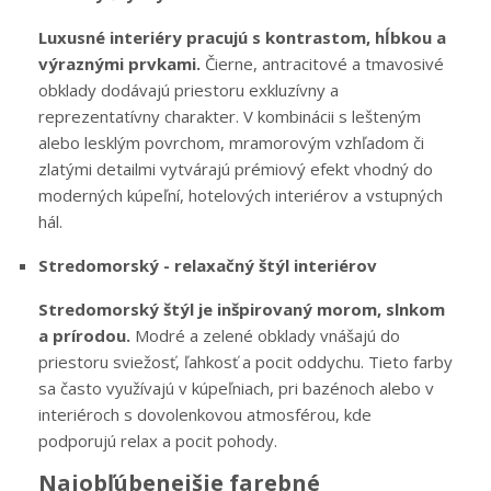
Luxusné interiéry pracujú s kontrastom, hĺbkou a
výraznými prvkami.
Čierne, antracitové a tmavosivé
obklady dodávajú priestoru exkluzívny a
reprezentatívny charakter. V kombinácii s lešteným
alebo lesklým povrchom, mramorovým vzhľadom či
zlatými detailmi vytvárajú prémiový efekt vhodný do
moderných kúpeľní, hotelových interiérov a vstupných
hál.
Stredomorský - relaxačný štýl interiérov
Stredomorský štýl je inšpirovaný morom, slnkom
a prírodou.
Modré a zelené obklady vnášajú do
priestoru sviežosť, ľahkosť a pocit oddychu. Tieto farby
sa často využívajú v kúpeľniach, pri bazénoch alebo v
interiéroch s dovolenkovou atmosférou, kde
podporujú relax a pocit pohody.
Najobľúbenejšie farebné