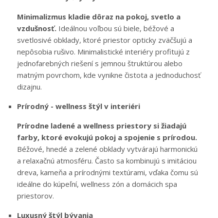
Minimalizmus kladie dôraz na pokoj, svetlo a
vzdušnosť.
Ideálnou voľbou sú biele, béžové a
svetlosivé obklady, ktoré priestor opticky zväčšujú a
nepôsobia rušivo. Minimalistické interiéry profitujú z
jednofarebných riešení s jemnou štruktúrou alebo
matným povrchom, kde vynikne čistota a jednoduchosť
dizajnu.
Prírodný - wellness štýl v interiéri
Prírodne ladené a wellness priestory si žiadajú
farby, ktoré evokujú pokoj a spojenie s prírodou.
Béžové, hnedé a zelené obklady vytvárajú harmonickú
a relaxačnú atmosféru. Často sa kombinujú s imitáciou
dreva, kameňa a prírodnými textúrami, vďaka čomu sú
ideálne do kúpeľní, wellness zón a domácich spa
priestorov.
Luxusný štýl bývania