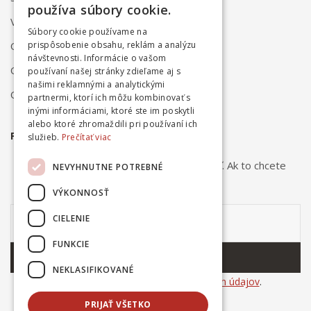
používa súbory cookie.
Vrátenie a reklamácia
Súbory cookie používame na
Odstúpenie od zmluvy online
prispôsobenie obsahu, reklám a analýzu
návštevnosti. Informácie o vašom
Obchodné podmienky
používaní našej stránky zdieľame aj s
našimi reklamnými a analytickými
Ochrana osobných údajov
partnermi, ktorí ich môžu kombinovať s
inými informáciami, ktoré ste im poskytli
alebo ktoré zhromaždili pri používaní ich
PRIHLÁSTE SA NA ODBER NOVINIEK
služieb.
Prečítať viac
Odber noviniek môžete kedykoľvek zrušiť. Ak to chcete
NEVYHNUTNE POTREBNÉ
urobiť, kontaktujte nás.
VÝKONNOSŤ
CIELENIE
FUNKCIE
ODOBERAŤ
NEKLASIFIKOVANÉ
Súhlasím so
spracovaním osobných údajov
.
PRIJAŤ VŠETKO