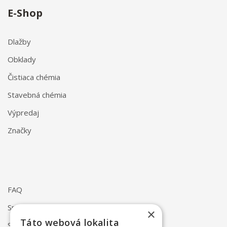
E-Shop
Dlažby
Obklady
Čistiaca chémia
Stavebná chémia
Výpredaj
Značky
FAQ
Spôsob dodania
×
Táto webová lokalita
Spôsob platby