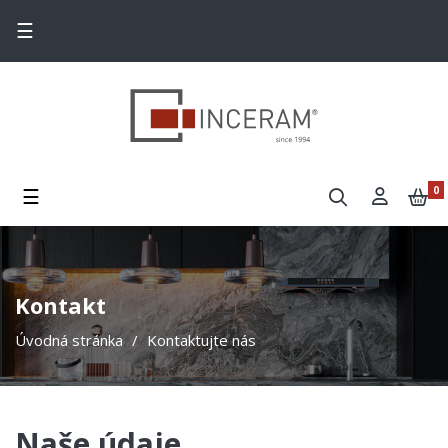
Toggle navigation
☰
Toggle navigation
☰
0
Kontakt
Úvodná stránka
Kontaktujte nás
Naše údaje