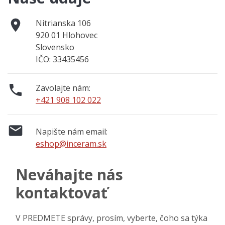

Nitrianska 106
920 01 Hlohovec
Slovensko
IČO: 33435456

Zavolajte nám:
+421 908 102 022

Napište nám email:
eshop@inceram.sk
Neváhajte nás
kontaktovať
V PREDMETE správy, prosím, vyberte, čoho sa týka