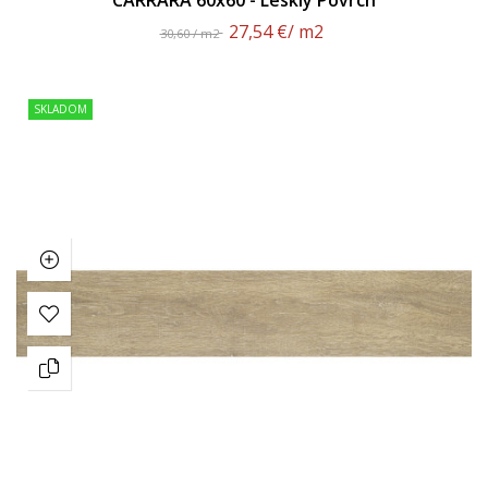
27,54 €
/ m2
30,60 / m2
SKLADOM