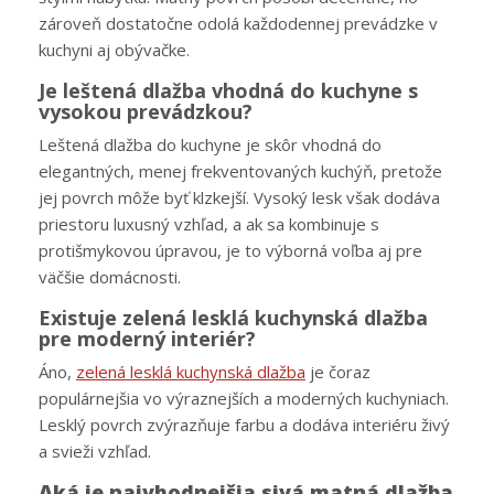
zároveň dostatočne odolá každodennej prevádzke v
kuchyni aj obývačke.
Je leštená dlažba vhodná do kuchyne s
vysokou prevádzkou?
Leštená dlažba do kuchyne je skôr vhodná do
elegantných, menej frekventovaných kuchýň, pretože
jej povrch môže byť klzkejší. Vysoký lesk však dodáva
priestoru luxusný vzhľad, a ak sa kombinuje s
protišmykovou úpravou, je to výborná voľba aj pre
väčšie domácnosti.
Existuje zelená lesklá kuchynská dlažba
pre moderný interiér?
Áno,
zelená lesklá kuchynská dlažba
je čoraz
populárnejšia vo výraznejších a moderných kuchyniach.
Lesklý povrch zvýrazňuje farbu a dodáva interiéru živý
a svieži vzhľad.
Aká je najvhodnejšia sivá matná dlažba