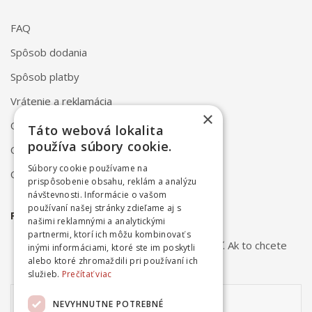
FAQ
Spôsob dodania
Spôsob platby
Vrátenie a reklamácia
×
Odstúpenie od zmluvy online
Táto webová lokalita
používa súbory cookie.
Obchodné podmienky
Súbory cookie používame na
Ochrana osobných údajov
prispôsobenie obsahu, reklám a analýzu
návštevnosti. Informácie o vašom
používaní našej stránky zdieľame aj s
PRIHLÁSTE SA NA ODBER NOVINIEK
našimi reklamnými a analytickými
partnermi, ktorí ich môžu kombinovať s
Odber noviniek môžete kedykoľvek zrušiť. Ak to chcete
inými informáciami, ktoré ste im poskytli
urobiť, kontaktujte nás.
alebo ktoré zhromaždili pri používaní ich
služieb.
Prečítať viac
NEVYHNUTNE POTREBNÉ