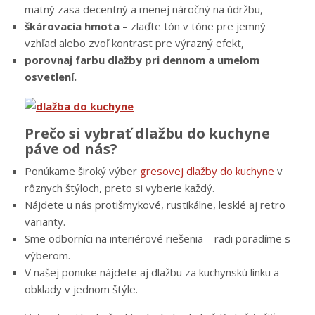
matný zasa decentný a menej náročný na údržbu,
škárovacia hmota
– zlaďte tón v tóne pre jemný
vzhľad alebo zvoľ kontrast pre výrazný efekt,
porovnaj farbu dlažby pri dennom a umelom
osvetlení.
Prečo si vybrať dlažbu do kuchyne
páve od nás?
Ponúkame široký výber
gresovej dlažby do kuchyne
v
rôznych štýloch, preto si vyberie každý.
Nájdete u nás protišmykové, rustikálne, lesklé aj retro
varianty.
Sme odborníci na interiérové riešenia – radi poradíme s
výberom.
V našej ponuke nájdete aj dlažbu za kuchynskú linku a
obklady v jednom štýle.