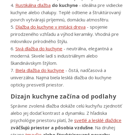
4.
Rustikálna dlažba
do kuchyne
- ideálna pre vidiecke
kuchyne alebo chalupy. Teplé odtiene a štruktúrovaný
povrch vytvárajú príjemnú, domácku atmosféru.
5.
Dlažba do kuchyne v imitácii dreva
- spojenie
prirodzeného vzhľadu a výhod keramiky. Vhodná pre
milovníkov prírodného štýlu.
6.
Sivá dlažba do kuchyne
- neutrálna, elegantná a
moderná. Skvele ladí s industriálnym alebo
škandinávskym štýlom.
7.
Biela dlažba do kuchyne
- čistá, nadčasová a
univerzálna. Najmä biela lesklá dlažba do kuchyne
opticky presvetlí priestor.
Dizajn kuchyne začína od podlahy
Správne zvolená dlažba dokáže celú kuchyňu zjednotiť
alebo jej dodať kontrast a dynamiku. Z hľadiska
psychológie priestoru platí, že
svetlé a lesklé dlaždice
zväčšujú priestor a pôsobia vzdušne
. Na druhej
strane
tmavšie
alebo štruktúrované povrchy