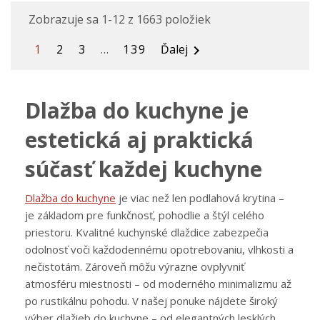
Zobrazuje sa 1-12 z 1663 položiek
1
2
3
…
139
Ďalej

Dlažba do kuchyne je
estetická aj praktická
súčasť každej kuchyne
Dlažba do kuchyne
je viac než len podlahová krytina –
je základom pre funkčnosť, pohodlie a štýl celého
priestoru. Kvalitné kuchynské dlaždice zabezpečia
odolnosť voči každodennému opotrebovaniu, vlhkosti a
nečistotám. Zároveň môžu výrazne ovplyvniť
atmosféru miestnosti – od moderného minimalizmu až
po rustikálnu pohodu. V našej ponuke nájdete široký
výber dlažieb do kuchyne – od elegantných lesklých