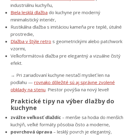
industriálnu kuchyňu,
Biela lesklá dlažba
do kuchyne pre moderný
minimalistický interiér,
Rustikálna dlažba s imitáciou kameňa pre teplé, útulné
prostredie,
Dlažba v štýle retro
s geometrickými alebo patchwork
vzormi,
Veľkoformátová dlažba pre elegantný a vizuálne čistý
efekt.
→ Pri zariaďovaní kuchyne nestačí myslieť len na
podlahu —
rovnako dôležité sú aj správne zvolené
obklady na stenu
. Piestor povýšia na nový level!
Praktické tipy na výber dlažby do
kuchyne
zvážte veľkosť dlaždíc
– menšie sa hodia do menších
kuchýň, veľké formáty pôsobia čisto a moderne,
povrchová úprava
– lesklý povrch je elegantný,