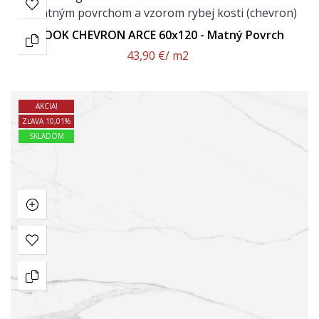
NOOK CHEVRON ARCE 60x120 - Matný Povrch
43,90 €
/ m2
AKCIA!
ZĽAVA 10,01%
SKLADOM