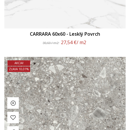
CARRARA 60x60 - Lesklý Povrch
27,54 €
/ m2
30,60 / m2
AKCIA!
ZĽAVA 10,01%