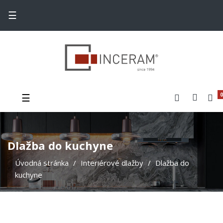
Toggle navigation
☰
Toggle navigation
☰
0
Dlažba do kuchyne
Úvodná stránka
Interiérové dlažby
Dlažba do
kuchyne