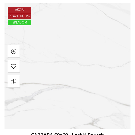
AKCIA!
ZĽAVA 10,01%
SKLADOM
CARRARA 60x60 - Lesklý Povrch