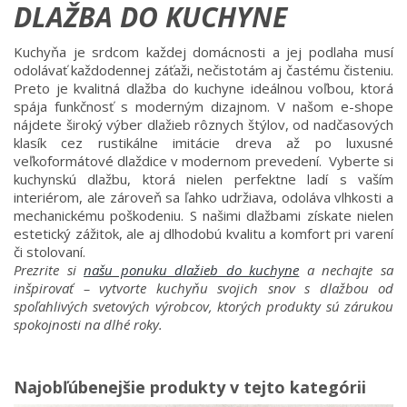
DLAŽBA DO KUCHYNE
Kuchyňa je srdcom každej domácnosti a jej podlaha musí
odolávať každodennej záťaži, nečistotám aj častému čisteniu.
Preto je kvalitná dlažba do kuchyne ideálnou voľbou, ktorá
spája funkčnosť s moderným dizajnom. V našom e-shope
nájdete široký výber dlažieb rôznych štýlov, od nadčasových
klasík cez rustikálne imitácie dreva až po luxusné
veľkoformátové dlaždice v modernom prevedení. Vyberte si
kuchynskú dlažbu, ktorá nielen perfektne ladí s vaším
interiérom, ale zároveň sa ľahko udržiava, odoláva vlhkosti a
mechanickému poškodeniu. S našimi dlažbami získate nielen
estetický zážitok, ale aj dlhodobú kvalitu a komfort pri varení
či stolovaní.
Prezrite si
našu ponuku dlažieb do kuchyne
a nechajte sa
inšpirovať – vytvorte kuchyňu svojich snov s dlažbou od
spoľahlivých svetových výrobcov, ktorých produkty sú zárukou
spokojnosti na dlhé roky.
Najobľúbenejšie produkty v tejto kategórii