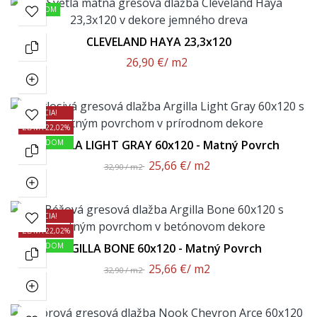
SKLADOM
CLEVELAND HAYA 23,3x120
26,90 €
/ m2
AKCIA!
ZĽAVA 22,02%
SKLADOM
ARGILLA LIGHT GRAY 60x120 - Matný Povrch
25,66 €
/ m2
32,90 / m2
AKCIA!
ZĽAVA 22,02%
SKLADOM
ARGILLA BONE 60x120 - Matný Povrch
25,66 €
/ m2
32,90 / m2