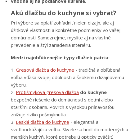
vhodná aj na podlahové kúrenie.
Akú dlažbu do kuchyne si vybrať?
Pri výbere sa oplatí zohľadniť nielen dizajn, ale aj
úžitkové vlastnosti a konkrétne podmienky vo vašej
domácnosti. Samozrejme, myslite aj na vlastné
prevedenie a štýl zariadenia interiéru.
Medzi najobľúbenejšie typy dlažieb patria:
1.
Gresová dlažba do kuchyne
- tradičná a obľúbená
voľba vďaka svojej odolnosti a širokému dizajnovému
výberu.
2.
Protišmyková gresová dlažba
do kuchyne
-
bezpečné riešenie do domácností s deťmi alebo
staršími osobami. Povrch s vysokou priľnavosťou
znižuje riziko pošmyknutia.
3.
Lesklá dlažba do kuchyne
- elegantná a
svetloodrážajúca voľba. Skvele sa hodí do moderných a
menších kuchýň, ktoré potrebujú opticky zväčšiť.