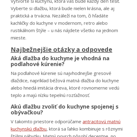
Vytvorte si kuchyňu, ktorá vás bude každý deň tešiť.
Vyberte si dlažbu, ktorá bude nielen krásna, ale aj
praktická a trvácna. Nezáleží na tom, či hľadáte
kachličky do kuchyne v modernom, retro alebo
rustikálnom štýle – u nás nájdete všetko na jednom
mieste.
Najbežnejšie otázky a odpovede
Aká dlažba do kuchyne je vhodná na
podlahové kúrenie?
Na podlahové kúrenie sú najvhodnejšie gresové
dlaždice, napríklad béžová matná dlažba do kuchyne
alebo hnedá imitácia dreva, ktoré rovnomerne vedú
teplo a majú nízku tepelnú rozťažnosť.
Akú dlažbu zvoliť do kuchyne spojenej s
obývačkou?
V takomto priestore odporúčame
antracitovú matnú
kuchynskú dlažbu
, ktorá sa ľahko kombinuje s rôznymi
štýlmi nábytku. Matný povrch pôsobí decentne, no