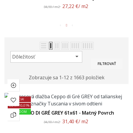
27,22 €
/ m2
34,90 / m2

Dôležitosť
FILTROVAŤ
Zobrazuje sa 1-12 z 1663 položiek
AKCIA!
ZĽAVA 10,01%
SKLADOM
CEPPO DI GRÉ GREY 61x61 - Matný Povrch
31,40 €
/ m2
34,90 / m2