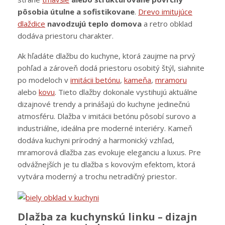
pôsobia útulne a sofistikovane
.
Drevo imitujúce
dlaždice
navodzujú teplo domova
a retro obklad
dodáva priestoru charakter.
Ak hľadáte dlažbu do kuchyne, ktorá zaujme na prvý
pohľad a zároveň dodá priestoru osobitý štýl, siahnite
po modeloch v
imitácii betónu
,
kameňa
,
mramoru
alebo
kovu
. Tieto dlažby dokonale vystihujú aktuálne
dizajnové trendy a prinášajú do kuchyne jedinečnú
atmosféru. Dlažba v imitácii betónu pôsobí surovo a
industriálne, ideálna pre moderné interiéry. Kameň
dodáva kuchyni prírodný a harmonický vzhľad,
mramorová dlažba zas evokuje eleganciu a luxus. Pre
odvážnejších je tu dlažba s kovovým efektom, ktorá
vytvára moderný a trochu netradičný priestor.
Dlažba za kuchynskú linku – dizajn