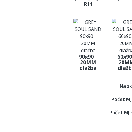
R11
90x90 -
60x90
20MM
20M
dlažba
dlaž
Na sk
Počet MJ 
Počet MJ 