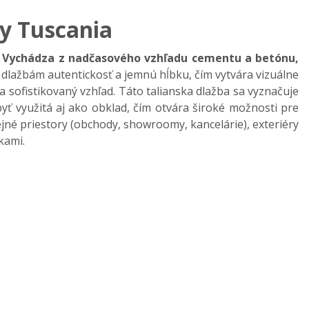
y Tuscania
.
Vychádza z nad
časov
ého vzh
ľadu cementu a bet
ónu,
dla
žb
ám autentickos
ť a jemn
ú h
ĺbku, č
ím vytvára vizuálne
sofistikovaný vzhľad. Táto talianska dlažba sa vyznačuje
ť využitá aj ako obklad, čím otvára široké možnosti pre
ejn
é priestory (obchody, showroomy, kancelárie),
exteriéry
kami.