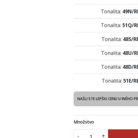
Tonalita:
49N/R
Tonalita:
51Q/R
Tonalita:
48S/R
Tonalita:
48U/R
Tonalita:
48D/R
Tonalita:
51E/R
NAŠLI STE LEPŠIU CENU U INÉHO P
Množstvo