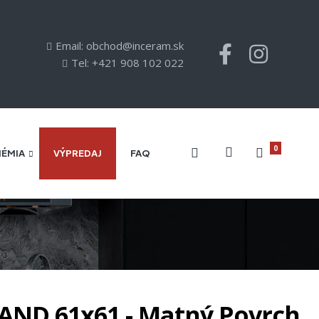
Email: obchod@inceram.sk
Tel: +421 908 102 022
0
HÉMIA
VÝPREDAJ
FAQ
AND 61x61 - Matný Povrch