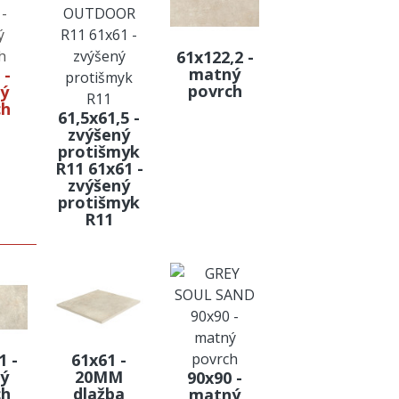
61x122,2 -
matný
 -
povrch
ý
ch
61,5x61,5 -
zvýšený
protišmyk
R11 61x61 -
zvýšený
protišmyk
R11
1 -
61x61 -
ý
20MM
90x90 -
ch
dlažba
matný