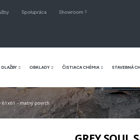
užby
Spolupráca
Showroom
DLAŽBY
OBKLADY
ČISTIACA CHÉMIA
STAVEBNÁ C
61x61 - matný povrch
GREY SOUL S