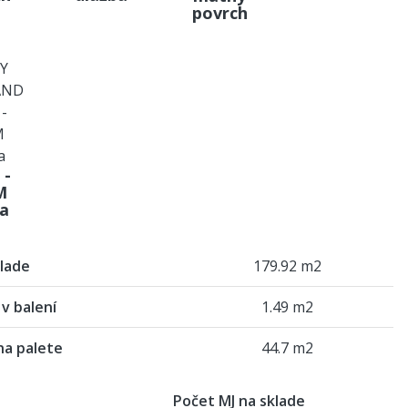
povrch
 -
M
ba
lade
179.92 m2
v balení
1.49 m2
na palete
44.7 m2
Počet MJ na sklade