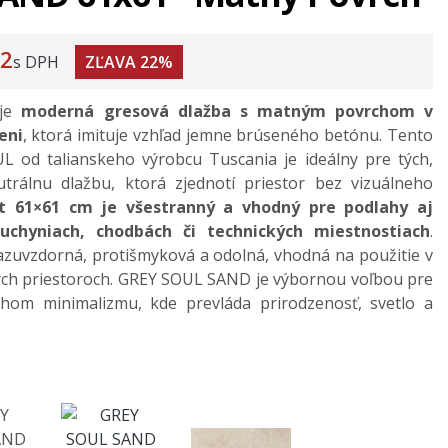
2
s DPH
ZĽAVA 22%
je
moderná gresová dlažba s matným povrchom v
eni
, ktorá imituje vzhľad jemne brúseného betónu. Tento
L od talianskeho výrobcu Tuscania je ideálny pre tých,
utrálnu dlažbu, ktorá zjednotí priestor bez vizuálneho
t 61×61 cm je všestranný a vhodný pre podlahy aj
uchyniach, chodbách či technických miestnostiach
.
razuvzdorná, protišmyková a odolná, vhodná na použitie v
ch priestoroch. GREY SOUL SAND je výbornou voľbou pre
hom minimalizmu, kde prevláda prirodzenosť, svetlo a