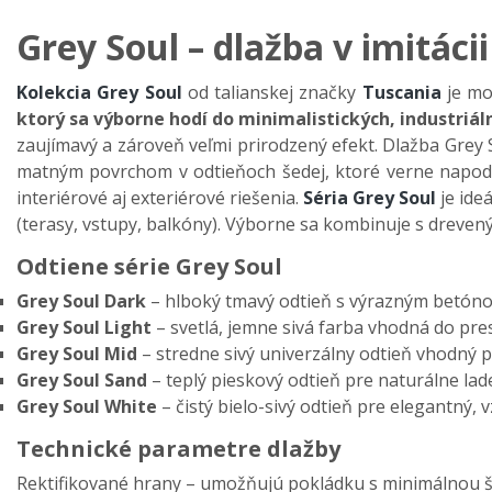
Grey Soul
– dla
žba v imit
áci
Kolekcia Grey Soul
od talianskej značky
Tuscania
je mo
ktorý sa výborne hodí do minimalistických, industriál
zaujímavý a zárove
ň veľmi prirodzen
ý efekt.
Dlažba Grey 
matným povrchom v odtieňoch šedej, ktoré verne napodob
interiérové aj exteriérové riešenia.
Séria Grey Soul
je ide
(terasy, vstupy, balkóny).
Výborne sa kombinuje s dreven
Odtiene série Grey Soul
Grey Soul Dark
– hlbok
ý tmavý odtie
ň s v
ýrazným betóno
Grey Soul Light
– svetl
á, jemne sivá farba vhodná do pre
Grey Soul Mid
– stredne siv
ý univerzálny odtie
ň vhodn
ý 
Grey Soul Sand
– tepl
ý pieskový odtie
ň pre natur
álne lad
Grey Soul White
–
čist
ý bielo-sivý odtie
ň pre elegantn
ý, 
Technické parametre dlažby
Rektifikované hrany
– umo
žňuj
ú pokládku s minimálnou