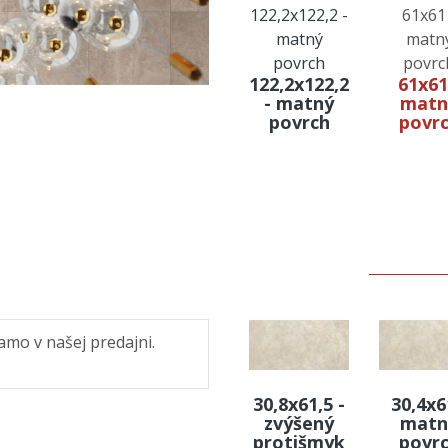
122,2x122,2
61x61
- matný
matn
povrch
povr
amo v našej predajni.
30,8x61,5 -
30,4x6
zvýšený
matn
protišmyk
povr