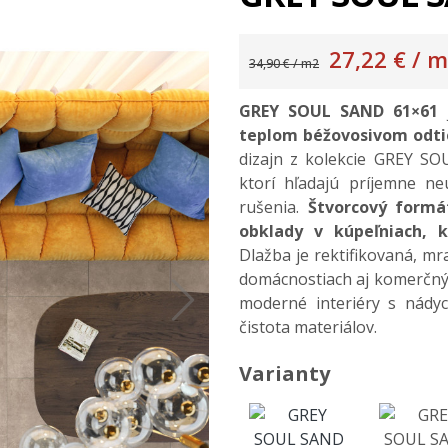
27,22 €
/ m
34,90 € / m2
GREY SOUL SAND 61×61
teplom béžovosivom odti
dizajn z kolekcie GREY SOU
ktorí hľadajú príjemne ne
rušenia.
Štvorcový formá
obklady v kúpeľniach, k
Dlažba je rektifikovaná, m
domácnostiach aj komerčný
moderné interiéry s nádyc
čistota materiálov.
Varianty