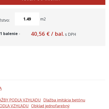
m2
stvo:
40,56 €
/ bal.
1
balenie
-
s DPH
AŽBY PODĽA VZHĽADU
Dlažba imitácia betónu
ODĽA VZHĽADU
Obklad jednofarebný