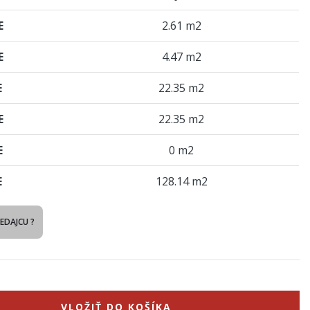
E
2.61 m2
E
4.47 m2
E
22.35 m2
E
22.35 m2
E
0 m2
E
128.14 m2
REDAJCU ?
VLOŽIŤ DO KOŠÍKA