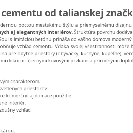
i cementu od talianskej zna
čk
dernou poctou mestsk
ému
št
ýlu a priemyselnému dizajnu
nych aj elegantných interiérov.
Š
trukt
úra povrchu dodáva 
Soul s imitáciou betónu prináša do vášho domova moderný a 
ňuje vzhľad cementu. Vďaka svojej všestrannosti môže by
álna pre
obytné priestory (obýva
čky, kuchyne, k
úpe
ľne),
ver
ými dekormi,
čiernymi kovov
ými prvkami a prírodnými dopln
vým charakterom.
svetlených priestorov.
pre komer
čn
é aj domáce pou
žitie.
ené interiér.
vzdu
šn
ý vzh
ľad.
šk
árou,