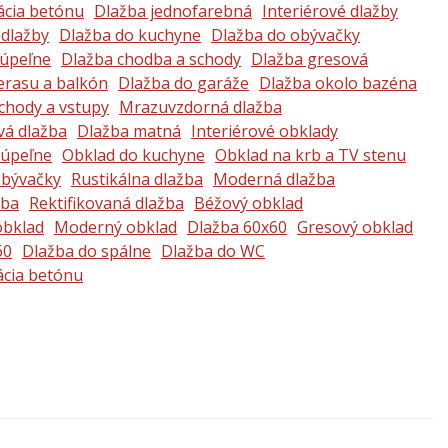
ácia betónu
Dlažba jednofarebná
Interiérové dlažby
 dlažby
Dlažba do kuchyne
Dlažba do obývačky
kúpeľne
Dlažba chodba a schody
Dlažba gresová
erasu a balkón
Dlažba do garáže
Dlažba okolo bazéna
chody a vstupy
Mrazuvzdorná dlažba
vá dlažba
Dlažba matná
Interiérové obklady
kúpeľne
Obklad do kuchyne
Obklad na krb a TV stenu
obývačky
Rustikálna dlažba
Moderná dlažba
žba
Rektifikovaná dlažba
Béžový obklad
obklad
Moderný obklad
Dlažba 60x60
Gresový obklad
60
Dlažba do spálne
Dlažba do WC
ácia betónu