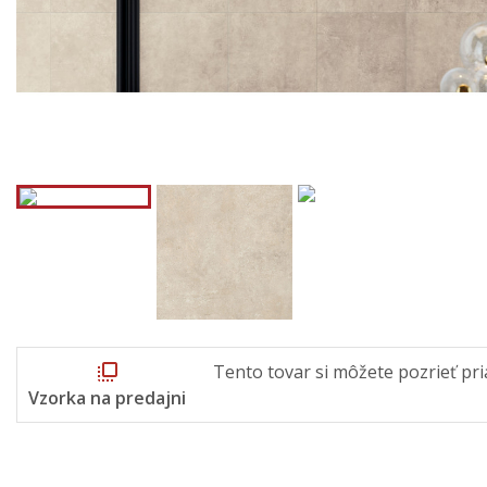
flip_to_front
Tento tovar si môžete pozrieť pri
Vzorka na predajni