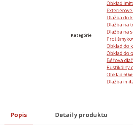
Obklad imit
Exteriérové
Dlažba do 
Dlažba na t
Dlažba na s
Kategórie:
Protišmyko
Obklad do 
Obklad do 
Béžová dla
Rustikálny 
Obklad 60x
Dlažba imit
Popis
Detaily produktu