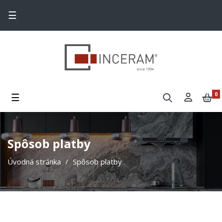
Toggle navigation
☰
Toggle navigation
☰
0
Spôsob platby
Úvodná stránka
Spôsob platby