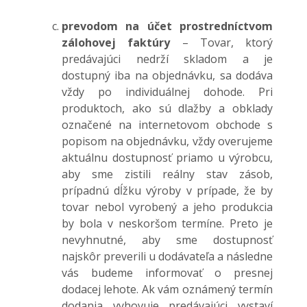
prevodom na účet prostredníctvom
zálohovej faktúry
– Tovar, ktorý
predávajúci nedrží skladom a je
dostupný iba na objednávku, sa dodáva
vždy po individuálnej dohode. Pri
produktoch, ako sú dlažby a obklady
označené na internetovom obchode s
popisom na objednávku, vždy overujeme
aktuálnu dostupnosť priamo u výrobcu,
aby sme zistili reálny stav zásob,
prípadnú dĺžku výroby v prípade, že by
tovar nebol vyrobený a jeho produkcia
by bola v neskoršom termíne. Preto je
nevyhnutné, aby sme dostupnosť
najskôr preverili u dodávateľa a následne
vás budeme informovať o presnej
dodacej lehote. Ak vám oznámený termín
dodania vyhovuje predávajúci vystaví