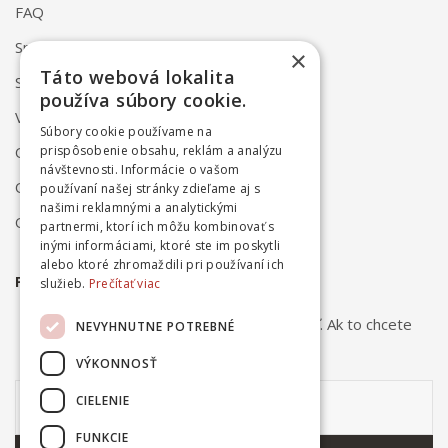
FAQ
Spôsob dodania
×
Táto webová lokalita
Spôsob platby
používa súbory cookie.
Vrátenie a reklamácia
Súbory cookie používame na
Odstúpenie od zmluvy online
prispôsobenie obsahu, reklám a analýzu
návštevnosti. Informácie o vašom
Obchodné podmienky
používaní našej stránky zdieľame aj s
našimi reklamnými a analytickými
Ochrana osobných údajov
partnermi, ktorí ich môžu kombinovať s
inými informáciami, ktoré ste im poskytli
alebo ktoré zhromaždili pri používaní ich
PRIHLÁSTE SA NA ODBER NOVINIEK
služieb.
Prečítať viac
Odber noviniek môžete kedykoľvek zrušiť. Ak to chcete
NEVYHNUTNE POTREBNÉ
urobiť, kontaktujte nás.
VÝKONNOSŤ
CIELENIE
FUNKCIE