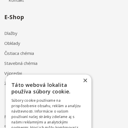
Kontakt
E-Shop
Dlažby
Obklady
Čistiaca chémia
Stavebná chémia
Výpredaj
×
Značky
Táto webová lokalita
používa súbory cookie.
Súbory cookie používame na
prispôsobenie obsahu, reklám a analýzu
návštevnosti. Informácie o vašom
FAQ
používaní našej stránky zdieľame aj s
našimi reklamnými a analytickými
Spôsob dodania
partnermi, ktorí ich môžu kombinovať s