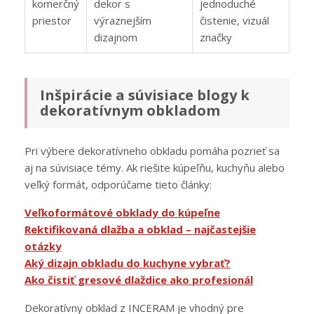
komerčný
dekor s
jednoduché
priestor
výraznejším
čistenie, vizuál
dizajnom
značky
Inšpirácie a súvisiace blogy k
dekoratívnym obkladom
Pri výbere dekoratívneho obkladu pomáha pozrieť sa
aj na súvisiace témy. Ak riešite kúpeľňu, kuchyňu alebo
veľký formát, odporúčame tieto články:
Veľkoformátové obklady do kúpeľne
Rektifikovaná dlažba a obklad – najčastejšie
otázky
Aký dizajn obkladu do kuchyne vybrať?
Ako čistiť gresové dlaždice ako profesionál
Dekoratívny obklad z INCERAM je vhodný pre