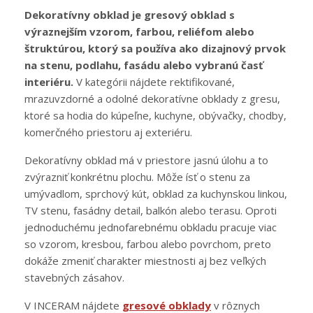
Dekoratívny obklad je gresový obklad s
výraznejším vzorom, farbou, reliéfom alebo
štruktúrou, ktorý sa používa ako dizajnový prvok
na stenu, podlahu, fasádu alebo vybranú časť
interiéru.
V kategórii nájdete rektifikované,
mrazuvzdorné a odolné dekoratívne obklady z gresu,
ktoré sa hodia do kúpeľne, kuchyne, obývačky, chodby,
komerčného priestoru aj exteriéru.
Dekoratívny obklad má v priestore jasnú úlohu a to
zvýrazniť konkrétnu plochu. Môže ísť o stenu za
umývadlom, sprchový kút, obklad za kuchynskou linkou,
TV stenu, fasádny detail, balkón alebo terasu. Oproti
jednoduchému jednofarebnému obkladu pracuje viac
so vzorom, kresbou, farbou alebo povrchom, preto
dokáže zmeniť charakter miestnosti aj bez veľkých
stavebných zásahov.
V INCERAM nájdete
gresové obklady
v rôznych