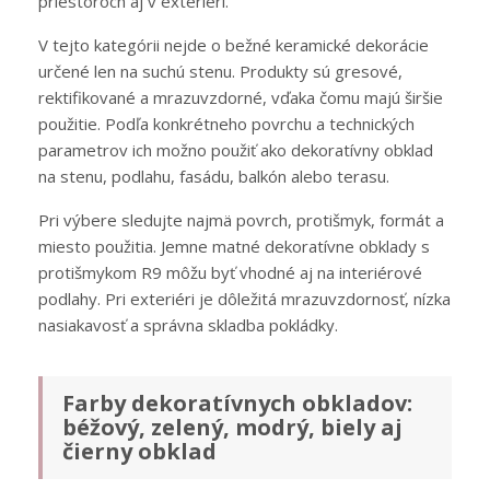
priestoroch aj v exteriéri.
V tejto kategórii nejde o bežné keramické dekorácie
určené len na suchú stenu. Produkty sú gresové,
rektifikované a mrazuvzdorné, vďaka čomu majú širšie
použitie. Podľa konkrétneho povrchu a technických
parametrov ich možno použiť ako dekoratívny obklad
na stenu, podlahu, fasádu, balkón alebo terasu.
Pri výbere sledujte najmä povrch, protišmyk, formát a
miesto použitia. Jemne matné dekoratívne obklady s
protišmykom R9 môžu byť vhodné aj na interiérové
podlahy. Pri exteriéri je dôležitá mrazuvzdornosť, nízka
nasiakavosť a správna skladba pokládky.
Farby dekoratívnych obkladov:
béžový, zelený, modrý, biely aj
čierny obklad