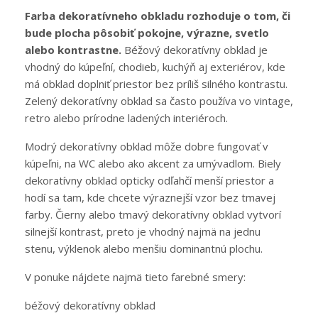
Farba dekoratívneho obkladu rozhoduje o tom, či
bude plocha pôsobiť pokojne, výrazne, svetlo
alebo kontrastne.
Béžový dekoratívny obklad je
vhodný do kúpeľní, chodieb, kuchýň aj exteriérov, kde
má obklad doplniť priestor bez príliš silného kontrastu.
Zelený dekoratívny obklad sa často používa vo vintage,
retro alebo prírodne ladených interiéroch.
Modrý dekoratívny obklad môže dobre fungovať v
kúpeľni, na WC alebo ako akcent za umývadlom. Biely
dekoratívny obklad opticky odľahčí menší priestor a
hodí sa tam, kde chcete výraznejší vzor bez tmavej
farby. Čierny alebo tmavý dekoratívny obklad vytvorí
silnejší kontrast, preto je vhodný najmä na jednu
stenu, výklenok alebo menšiu dominantnú plochu.
V ponuke nájdete najmä tieto farebné smery:
béžový dekoratívny obklad