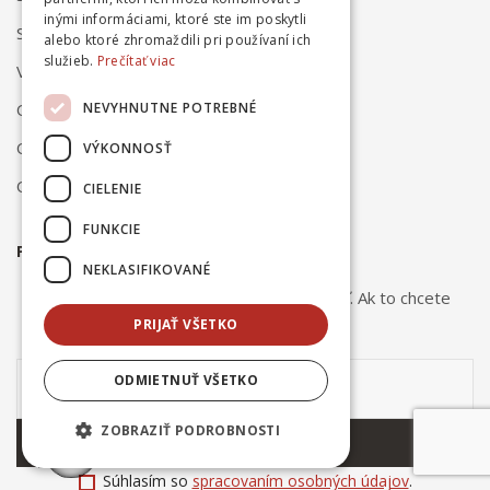
inými informáciami, ktoré ste im poskytli
Spôsob platby
alebo ktoré zhromaždili pri používaní ich
služieb.
Prečítať viac
Vrátenie a reklamácia
NEVYHNUTNE POTREBNÉ
Odstúpenie od zmluvy online
Obchodné podmienky
VÝKONNOSŤ
Ochrana osobných údajov
CIELENIE
FUNKCIE
PRIHLÁSTE SA NA ODBER NOVINIEK
NEKLASIFIKOVANÉ
Odber noviniek môžete kedykoľvek zrušiť. Ak to chcete
urobiť, kontaktujte nás.
PRIJAŤ VŠETKO
ODMIETNUŤ VŠETKO
ZOBRAZIŤ PODROBNOSTI
ODOBERAŤ
Súhlasím so
spracovaním osobných údajov
.