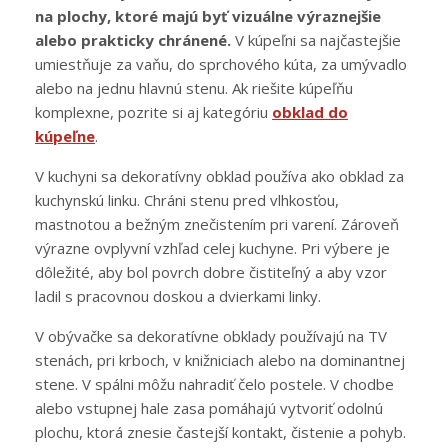
na plochy, ktoré majú byť vizuálne výraznejšie
alebo prakticky chránené.
V kúpeľni sa najčastejšie
umiestňuje za vaňu, do sprchového kúta, za umývadlo
alebo na jednu hlavnú stenu. Ak riešite kúpeľňu
komplexne, pozrite si aj kategóriu
obklad do
kúpeľne
.
V kuchyni sa dekoratívny obklad používa ako obklad za
kuchynskú linku. Chráni stenu pred vlhkosťou,
mastnotou a bežným znečistením pri varení. Zároveň
výrazne ovplyvní vzhľad celej kuchyne. Pri výbere je
dôležité, aby bol povrch dobre čistiteľný a aby vzor
ladil s pracovnou doskou a dvierkami linky.
V obývačke sa dekoratívne obklady používajú na TV
stenách, pri krboch, v knižniciach alebo na dominantnej
stene. V spálni môžu nahradiť čelo postele. V chodbe
alebo vstupnej hale zasa pomáhajú vytvoriť odolnú
plochu, ktorá znesie častejší kontakt, čistenie a pohyb.