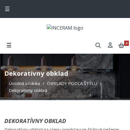
Toggle navigation
☰
Toggle navigation
☰
0
Dekoratívny obklad
Úvodná stránka
OBKLADY PODĽA ŠTÝLU
Dekoratívny obklad
DEKORATÍVNY OBKLAD
Dekoratívny obklad na stenu predstavuje štýlové riešenie