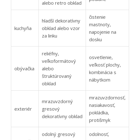
alebo retro obklad
čistenie
hladší dekoratívny
mastnoty,
kuchyňa
obklad alebo vzor
napojenie na
za linku
dosku
reliéfny,
osvetlenie,
veľkoformátový
veľkosť plochy,
obývačka
alebo
kombinácia s
štruktúrovaný
nábytkom
obklad
mrazuvzdornosť,
mrazuvzdorný
nasiakavosť,
exteriér
gresový
pokládka,
dekoratívny obklad
protišmyk
odolný gresový
odolnosť,