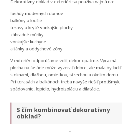
Dekoratívny obklad v exteriéri sa používa najmä na:
fasády moderných domov
balkóny a lodžie
terasy a kryté vonkajšie plochy
záhradné múriky
vonkajšie kuchyne
altánky a oddychové zóny
V exteriéri odporúčame voliť dekor opatrne. Výrazná
plocha na fasáde môže vyzerať dobre, ale mala by ladiť
s oknami, dlažbou, omietkou, strechou a okolím domu.
Pri terasách a balkónoch treba navyše riešiť protišmyk,
spádovanie, lepidlo, hydroizoláciu a dilatácie.
S čím kombinovať dekoratívny
obklad?