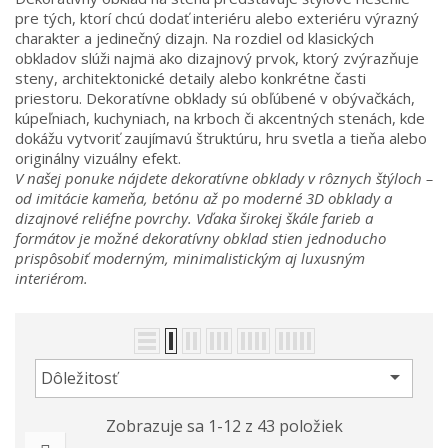
pre tých, ktorí chcú dodať interiéru alebo exteriéru výrazný
charakter a jedinečný dizajn. Na rozdiel od klasických
obkladov slúži najmä ako dizajnový prvok, ktorý zvýrazňuje
steny, architektonické detaily alebo konkrétne časti
priestoru. Dekoratívne obklady sú obľúbené v obývačkách,
kúpeľniach, kuchyniach, na krboch či akcentných stenách, kde
dokážu vytvoriť zaujímavú štruktúru, hru svetla a tieňa alebo
originálny vizuálny efekt.
V našej ponuke nájdete dekoratívne obklady v rôznych štýloch –
od imitácie kameňa, betónu až po moderné 3D obklady a
dizajnové reliéfne povrchy. Vďaka širokej škále farieb a
formátov je možné dekoratívny obklad stien jednoducho
prispôsobiť moderným, minimalistickým aj luxusným
interiérom.

Dôležitosť
Zobrazuje sa 1-12 z 43 položiek