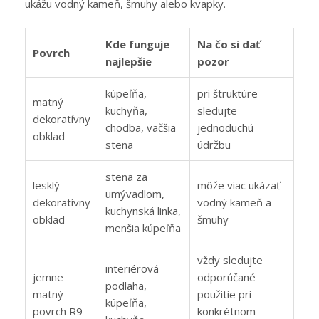
ukážu vodný kameň, šmuhy alebo kvapky.
Kde funguje
Na čo si dať
Povrch
najlepšie
pozor
kúpeľňa,
pri štruktúre
matný
kuchyňa,
sledujte
dekoratívny
chodba, väčšia
jednoduchú
obklad
stena
údržbu
stena za
lesklý
môže viac ukázať
umývadlom,
dekoratívny
vodný kameň a
kuchynská linka,
obklad
šmuhy
menšia kúpeľňa
vždy sledujte
interiérová
jemne
odporúčané
podlaha,
matný
použitie pri
kúpeľňa,
povrch R9
konkrétnom