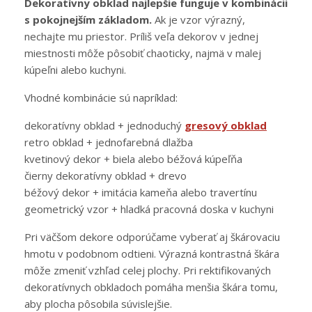
Dekoratívny obklad najlepšie funguje v kombinácii
s pokojnejším základom.
Ak je vzor výrazný,
nechajte mu priestor. Príliš veľa dekorov v jednej
miestnosti môže pôsobiť chaoticky, najmä v malej
kúpeľni alebo kuchyni.
Vhodné kombinácie sú napríklad:
dekoratívny obklad + jednoduchý
gresový obklad
retro obklad + jednofarebná dlažba
kvetinový dekor + biela alebo béžová kúpeľňa
čierny dekoratívny obklad + drevo
béžový dekor + imitácia kameňa alebo travertínu
geometrický vzor + hladká pracovná doska v kuchyni
Pri väčšom dekore odporúčame vyberať aj škárovaciu
hmotu v podobnom odtieni. Výrazná kontrastná škára
môže zmeniť vzhľad celej plochy. Pri rektifikovaných
dekoratívnych obkladoch pomáha menšia škára tomu,
aby plocha pôsobila súvislejšie.