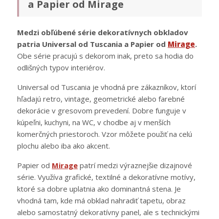
a Papier od Mirage
Medzi obľúbené série dekoratívnych obkladov
patria Universal od Tuscania a Papier od
Mirage
.
Obe série pracujú s dekorom inak, preto sa hodia do
odlišných typov interiérov.
Universal od Tuscania je vhodná pre zákazníkov, ktorí
hľadajú retro, vintage, geometrické alebo farebné
dekorácie v gresovom prevedení. Dobre funguje v
kúpeľni, kuchyni, na WC, v chodbe aj v menších
komerčných priestoroch. Vzor môžete použiť na celú
plochu alebo iba ako akcent.
Papier od
Mirage
patrí medzi výraznejšie dizajnové
série. Využíva grafické, textilné a dekoratívne motívy,
ktoré sa dobre uplatnia ako dominantná stena. Je
vhodná tam, kde má obklad nahradiť tapetu, obraz
alebo samostatný dekoratívny panel, ale s technickými