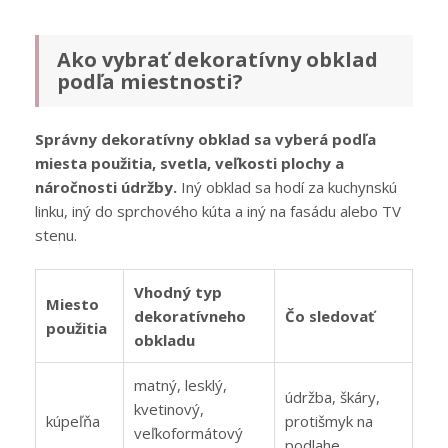
Ako vybrať dekoratívny obklad
podľa miestnosti?
Správny dekoratívny obklad sa vyberá podľa
miesta použitia, svetla, veľkosti plochy a
náročnosti údržby.
Iný obklad sa hodí za kuchynskú
linku, iný do sprchového kúta a iný na fasádu alebo TV
stenu.
Vhodný typ
Miesto
dekoratívneho
Čo sledovať
použitia
obkladu
matný, lesklý,
údržba, škáry,
kvetinový,
kúpeľňa
protišmyk na
veľkoformátový
podlahe