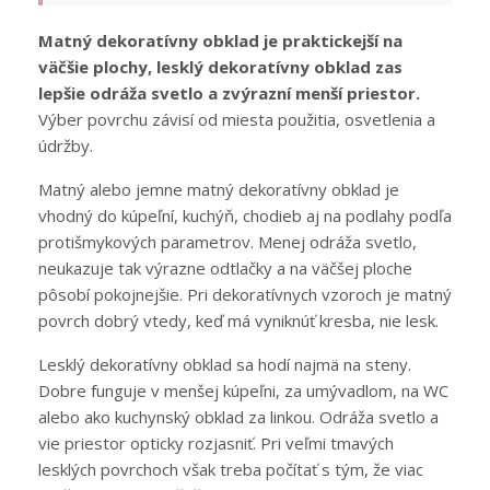
Matný dekoratívny obklad je praktickejší na
väčšie plochy, lesklý dekoratívny obklad zas
lepšie odráža svetlo a zvýrazní menší priestor.
Výber povrchu závisí od miesta použitia, osvetlenia a
údržby.
Matný alebo jemne matný dekoratívny obklad je
vhodný do kúpeľní, kuchýň, chodieb aj na podlahy podľa
protišmykových parametrov. Menej odráža svetlo,
neukazuje tak výrazne odtlačky a na väčšej ploche
pôsobí pokojnejšie. Pri dekoratívnych vzoroch je matný
povrch dobrý vtedy, keď má vyniknúť kresba, nie lesk.
Lesklý dekoratívny obklad sa hodí najmä na steny.
Dobre funguje v menšej kúpeľni, za umývadlom, na WC
alebo ako kuchynský obklad za linkou. Odráža svetlo a
vie priestor opticky rozjasniť. Pri veľmi tmavých
lesklých povrchoch však treba počítať s tým, že viac