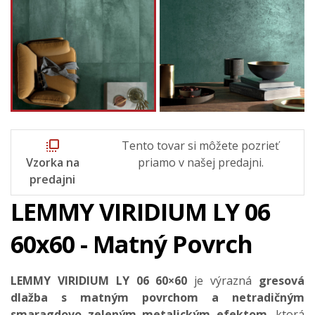
flip_to_front
Tento tovar si môžete pozrieť
Vzorka na
priamo v našej predajni.
predajni
LEMMY VIRIDIUM LY 06
60x60 - Matný Povrch
LEMMY VIRIDIUM LY 06 60×60
je výrazná
gresová
dlažba s matným povrchom
a netradičným
smaragdovo zeleným metalickým efektom
, ktorá