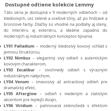
Dostupné odtiene kolekcie Lemmy
Táto séria je dostupná v 9 moderných odtieňoch – od
bledosivých, cez zelené a oceľové tóny, až po hrdzavé a
bronzové farby. Dlažby sú vhodné na podlahy aj steny,
do interiéru aj exteriéru, a ideálne zapadnú do
moderných aj industriálnych konceptov bývania.
LY01 Palladium
– moderný bledosivý kovový vzhľad s
jemnou štruktúrou,
LY02 Nimbus
– elegantný sivý odtieň s autentickým
kovovým charakterom,
LY03 Excalibur
– sivohnedý odtieň s výrazným
industriálnym nádychom,
LY04 Venom
– tmavosivý až antracitový odtieň pre
dramatický efekt,
LY05 Afterglow
– odtieň s medeným a zlatistým
akcentom pre teplejší dizajn,
LY06 Viridium
– patinovaná zelenošedá s efektom