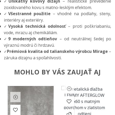
Unikátny kovový dizajn
– realistické prevedenie
✓
zoxidovaného kovu s matno-lesklým efektom.
Všestranné použitie
– vhodné na podlahy, steny,
✓
interiéry aj exteriéry.
Vysoká technická odolnosť
– proti poškriabaniu,
✓
vode, mrazu aj chemikáliám.
9 moderných odtieňov
– od neutrálnej šedej po
✓
výraznú modrú či hrdzavú.
Prémiová kvalita od talianskeho výrobcu Mirage
–
✓
záruka dizajnu a spoľahlivosti.
MOHLO BY VÁS ZAUJAŤ AJ