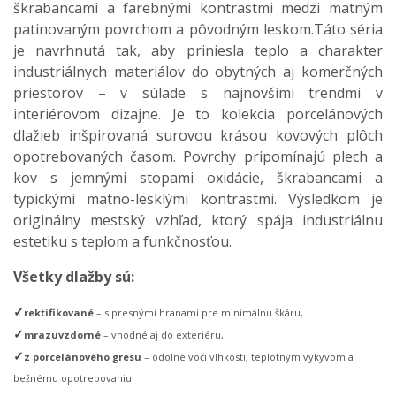
škrabancami a farebnými kontrastmi medzi matným
patinovaným povrchom a pôvodným leskom.Táto séria
je navrhnutá tak, aby priniesla teplo a charakter
industriálnych materiálov do obytných aj komerčných
priestorov – v súlade s najnovšími trendmi v
interiérovom dizajne. Je to kolekcia porcelánových
dlažieb inšpirovaná surovou krásou kovových plôch
opotrebovaných časom. Povrchy pripomínajú plech a
kov s jemnými stopami oxidácie, škrabancami a
typickými matno-lesklými kontrastmi. Výsledkom je
originálny mestský vzhľad, ktorý spája industriálnu
estetiku s teplom a funkčnosťou.
Všetky dlažby sú:
✓
rektifikované
– s presnými hranami pre minimálnu škáru,
✓
mrazuvzdorné
– vhodné aj do exteriéru,
✓
z porcelánového gresu
– odolné voči vlhkosti, teplotným výkyvom a
bežnému opotrebovaniu.