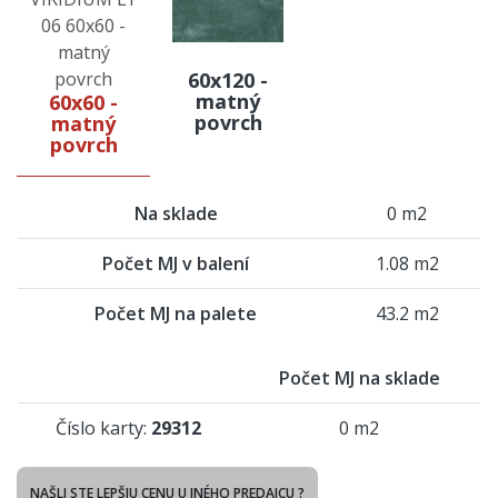
60x120 -
matný
60x60 -
povrch
matný
povrch
Na sklade
0 m2
Počet MJ v balení
1.08 m2
Počet MJ na palete
43.2 m2
Počet MJ na sklade
Číslo karty:
29312
0 m2
NAŠLI STE LEPŠIU CENU U INÉHO PREDAJCU ?