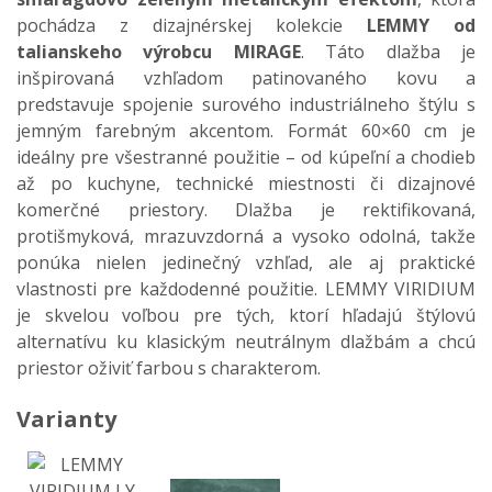
pochádza z dizajnérskej kolekcie
LEMMY od
talianskeho výrobcu MIRAGE
. Táto dlažba je
inšpirovaná vzhľadom patinovaného kovu a
predstavuje spojenie surového industriálneho štýlu s
jemným farebným akcentom. Formát 60×60 cm je
ideálny pre všestranné použitie – od kúpeľní a chodieb
až po kuchyne, technické miestnosti či dizajnové
komerčné priestory. Dlažba je rektifikovaná,
protišmyková, mrazuvzdorná a vysoko odolná, takže
ponúka nielen jedinečný vzhľad, ale aj praktické
vlastnosti pre každodenné použitie. LEMMY VIRIDIUM
je skvelou voľbou pre tých, ktorí hľadajú štýlovú
alternatívu ku klasickým neutrálnym dlažbám a chcú
priestor oživiť farbou s charakterom.
Varianty