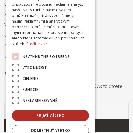
Spôsob dodania
prispôsobenie obsahu, reklám a analýzu
návštevnosti. Informácie o vašom
Spôsob platby
používaní našej stránky zdieľame aj s
našimi reklamnými a analytickými
Vrátenie a reklamácia
partnermi, ktorí ich môžu kombinovať s
inými informáciami, ktoré ste im poskytli
Odstúpenie od zmluvy online
alebo ktoré zhromaždili pri používaní ich
služieb.
Prečítať viac
Obchodné podmienky
Ochrana osobných údajov
NEVYHNUTNE POTREBNÉ
VÝKONNOSŤ
PRIHLÁSTE SA NA ODBER NOVINIEK
CIELENIE
Odber noviniek môžete kedykoľvek zrušiť. Ak to chcete
FUNKCIE
urobiť, kontaktujte nás.
NEKLASIFIKOVANÉ
PRIJAŤ VŠETKO
ODOBERAŤ
ODMIETNUŤ VŠETKO