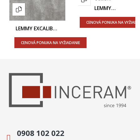
LEMMY
AFTERGLOW LY 05
60x60 - Matný
CENOVÁ PONUKA NA VYŽIADA
Povrch
LEMMY EXCALIBUR
LY 03 60x60 -
Matný Povrch
CENOVÁ PONUKA NA VYŽIADANIE
0908 102 022