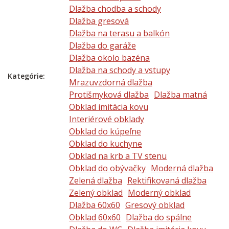
Dlažba chodba a schody
Dlažba gresová
Dlažba na terasu a balkón
Dlažba do garáže
Dlažba okolo bazéna
Dlažba na schody a vstupy
Kategórie:
Mrazuvzdorná dlažba
Protišmyková dlažba
Dlažba matná
Obklad imitácia kovu
Interiérové obklady
Obklad do kúpeľne
Obklad do kuchyne
Obklad na krb a TV stenu
Obklad do obývačky
Moderná dlažba
Zelená dlažba
Rektifikovaná dlažba
Zelený obklad
Moderný obklad
Dlažba 60x60
Gresový obklad
Obklad 60x60
Dlažba do spálne