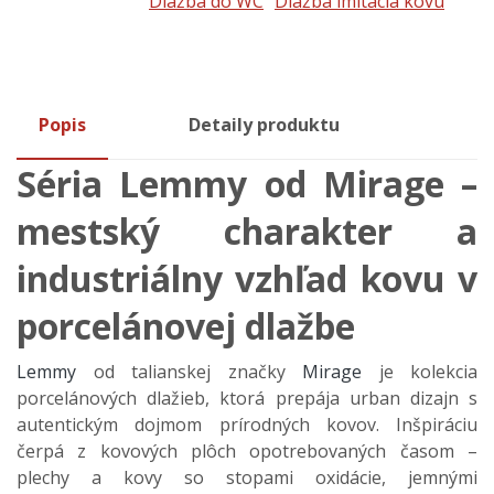
Dlažba do WC
Dlažba imitácia kovu
Popis
Detaily produktu
Séria Lemmy od Mirage –
mestský charakter a
industriálny vzhľad kovu v
porcelánovej dlažbe
Lemmy
od talianskej značky
Mirage
je kolekcia
porcelánových dlažieb, ktorá prepája urban dizajn s
autentickým dojmom prírodných kovov. Inšpiráciu
čerpá z kovových plôch opotrebovaných časom –
plechy a kovy so stopami oxidácie, jemnými