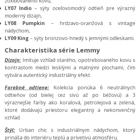
zoxidovaného kovu,
LY07 Indio
– sýty oceľovomodrý odtieň pre výrazný
moderný dizajn,
LY08 Pumpkin
– hrdzavo-oranžová s vintage
nádychom,
LY09 King
– sýty bronzovo-hnedý s jemnými odleskami.
Charakteristika série Lemmy
Dizajn
:
Imituje vzhľad starého, opotrebovaného kovu s
kontrastom medzi lesklými a matnými plochami, čím
vytvára autentický industriálny efekt.​
Farebné odtiene:
Kolekcia ponúka 6 neutrálnych
odtieňov (od bielej cez sivú až po béžovú) a 3
výraznejšie farby ako koralová, petrolejová a zelená,
ktoré dodávajú priestoru elegantný a nekonvenčný
vzhľad.​
Štýl:
Urban chic s industriálnym nádychom, ktorý
prináša do interiéru teplú a prívetivú atmosféru.​