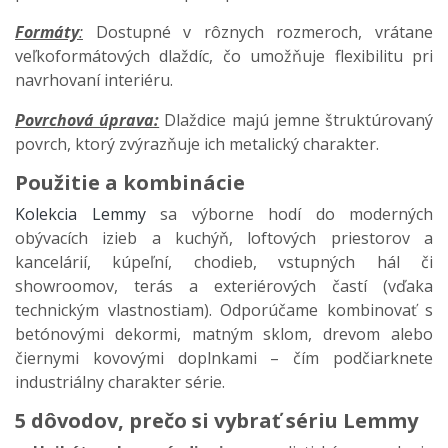
Formáty
:
Dostupné v rôznych rozmeroch, vrátane
veľkoformátových dlaždíc, čo umožňuje flexibilitu pri
navrhovaní interiéru.​
Povrchová úprava:
Dlaždice majú jemne štruktúrovaný
povrch, ktorý zvýrazňuje ich metalický charakter.​
Použitie a kombinácie
Kolekcia Lemmy
sa výborne hodí do moderných
obývacích izieb a kuchýň, loftových priestorov a
kancelárií, kúpeľní, chodieb, vstupných hál či
showroomov, terás a exteriérových častí (vďaka
technickým vlastnostiam). Odporúčame kombinovať s
betónovými dekormi, matným sklom, drevom alebo
čiernymi kovovými doplnkami – čím podčiarknete
industriálny charakter série.
5 dôvodov, prečo si vybrať sériu Lemmy