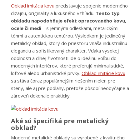
Obklad imitácia kovu
predstavuje spojenie moderného
dizajnu, originality a luxusného vzhľadu.
Tento typ
obkladu napodobňuje efekt opracovaného kovu,
ocele či medi
– s jemnými odleskami, metalickými
tónmi a autentickou textúrou. Výsledkom je jedinečný
metalický obklad, ktorý do priestoru vnáša industriálnu
eleganciu a sofistikovaný charakter. Vďaka vysokej
odolnosti a dlhej životnosti ide o ideálnu voľbu do
moderných interiérov, ktoré preferujú minimalistické,
loftové alebo urbanistické prvky.
Obklad imitácie kovu
sa stáva čoraz populárnejším riešením nielen pre
steny, ale aj pre podlahy, pretože pôsobí neobyčajne a
zároveň dokonale prakticky.
Aké sú špecifiká pre metalický
obklad?
Moderné metalické obklady sú vyrobené z kvalitného