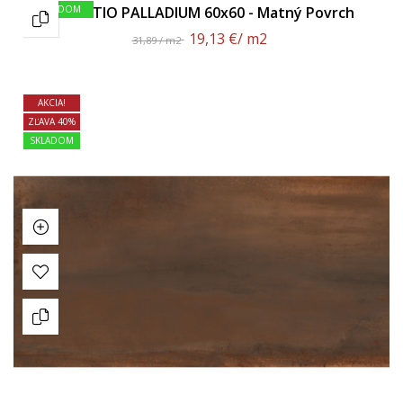
SKLADOM
OXIDATIO PALLADIUM 60x60 - Matný Povrch
19,13 €
/ m2
31,89 / m2
AKCIA!
ZĽAVA 40%
SKLADOM