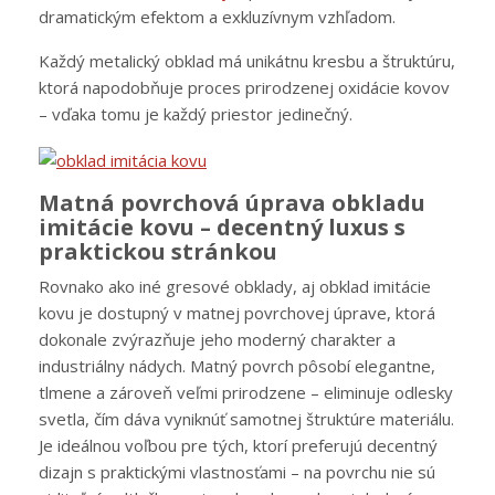
dramatickým efektom a exkluzívnym vzhľadom.
Každý metalický obklad má unikátnu kresbu a štruktúru,
ktorá napodobňuje proces prirodzenej oxidácie kovov
– vďaka tomu je každý priestor jedinečný.
Matná povrchová úprava obkladu
imitácie kovu – decentný luxus s
praktickou stránkou
Rovnako ako iné gresové obklady, aj obklad imitácie
kovu je dostupný v matnej povrchovej úprave, ktorá
dokonale zvýrazňuje jeho moderný charakter a
industriálny nádych. Matný povrch pôsobí elegantne,
tlmene a zároveň veľmi prirodzene – eliminuje odlesky
svetla, čím dáva vyniknúť samotnej štruktúre materiálu.
Je ideálnou voľbou pre tých, ktorí preferujú decentný
dizajn s praktickými vlastnosťami – na povrchu nie sú