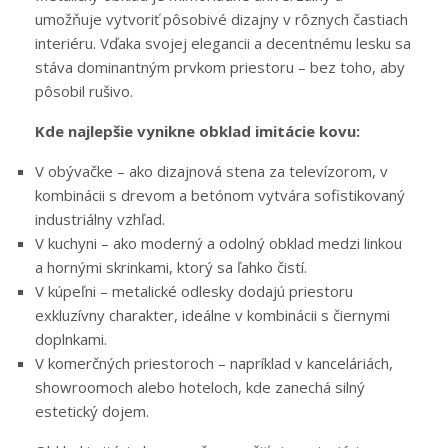
umožňuje vytvoriť pôsobivé dizajny v rôznych častiach
interiéru. Vďaka svojej elegancii a decentnému lesku sa
stáva dominantným prvkom priestoru – bez toho, aby
pôsobil rušivo.
Kde najlepšie vynikne obklad imitácie kovu:
V obývačke – ako dizajnová stena za televízorom, v
kombinácii s drevom a betónom vytvára sofistikovaný
industriálny vzhľad.
V kuchyni – ako moderný a odolný obklad medzi linkou
a hornými skrinkami, ktorý sa ľahko čistí.
V kúpeľni – metalické odlesky dodajú priestoru
exkluzívny charakter, ideálne v kombinácii s čiernymi
doplnkami.
V komerčných priestoroch – napríklad v kanceláriách,
showroomoch alebo hoteloch, kde zanechá silný
estetický dojem.