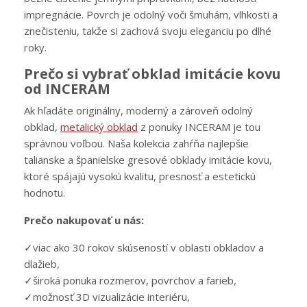
impregnácie. Povrch je odolný voči šmuhám, vlhkosti a
znečisteniu, takže si zachová svoju eleganciu po dlhé
roky.
Prečo si vybrať obklad imitácie kovu
od INCERAM
Ak hľadáte originálny, moderný a zároveň odolný
obklad,
metalický obklad
z ponuky INCERAM je tou
správnou voľbou. Naša kolekcia zahŕňa najlepšie
talianske a španielske gresové obklady imitácie kovu,
ktoré spájajú vysokú kvalitu, presnosť a estetickú
hodnotu.
Prečo nakupovať u nás:
✓viac ako 30 rokov skúseností v oblasti obkladov a
dlažieb,
✓široká ponuka rozmerov, povrchov a farieb,
✓možnosť 3D vizualizácie interiéru,