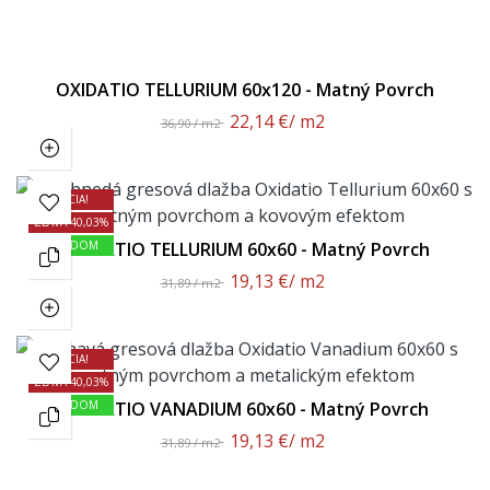
OXIDATIO TELLURIUM 60x120 - Matný Povrch
22,14 €
/ m2
36,90 / m2
AKCIA!
ZĽAVA 40,03%
SKLADOM
OXIDATIO TELLURIUM 60x60 - Matný Povrch
19,13 €
/ m2
31,89 / m2
AKCIA!
ZĽAVA 40,03%
SKLADOM
OXIDATIO VANADIUM 60x60 - Matný Povrch
19,13 €
/ m2
31,89 / m2