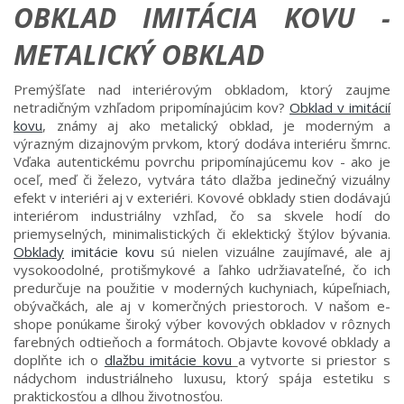
OBKLAD IMITÁCIA KOVU -
METALICKÝ OBKLAD
Premýšľate nad interiérovým obkladom, ktorý zaujme
netradičným vzhľadom pripomínajúcim kov?
Obklad v imitácií
kovu
, známy aj ako metalický obklad, je moderným a
výrazným dizajnovým prvkom, ktorý dodáva interiéru šmrnc.
Vďaka autentickému povrchu pripomínajúcemu kov - ako je
oceľ, meď či železo, vytvára táto dlažba jedinečný vizuálny
efekt v interiéri aj v exteriéri. Kovové obklady stien dodávajú
interiérom industriálny vzhľad, čo sa skvele hodí do
priemyselných, minimalistických či eklektický štýlov bývania.
Obklady
imitácie kovu
sú nielen vizuálne zaujímavé, ale aj
vysokoodolné, protišmykové a ľahko udržiavateľné, čo ich
predurčuje na použitie v moderných kuchyniach, kúpeľniach,
obývačkách, ale aj v komerčných priestoroch. V našom e-
shope ponúkame široký výber kovových obkladov v rôznych
farebných odtieňoch a formátoch.
Objavte kovové obklady a
doplňte ich o
dlažbu imitácie kovu
a vytvorte si priestor s
nádychom industriálneho luxusu, ktorý spája estetiku s
praktickosťou a dlhou životnosťou.