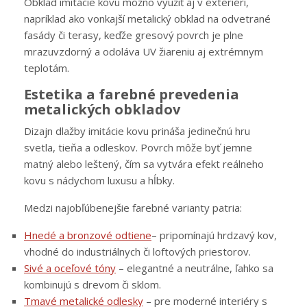
Obklad imitácie kovu možno využiť aj v exteriéri,
napríklad ako vonkajší metalický obklad na odvetrané
fasády či terasy, keďže gresový povrch je plne
mrazuvzdorný a odoláva UV žiareniu aj extrémnym
teplotám.
Estetika a farebné prevedenia
metalických obkladov
Dizajn dlažby imitácie kovu prináša jedinečnú hru
svetla, tieňa a odleskov. Povrch môže byť jemne
matný alebo leštený, čím sa vytvára efekt reálneho
kovu s nádychom luxusu a hĺbky.
Medzi najobľúbenejšie farebné varianty patria:
Hnedé a bronzové odtiene
– pripomínajú hrdzavý kov,
vhodné do industriálnych či loftových priestorov.
Sivé a oceľové tóny
– elegantné a neutrálne, ľahko sa
kombinujú s drevom či sklom.
Tmavé metalické odlesky
– pre moderné interiéry s