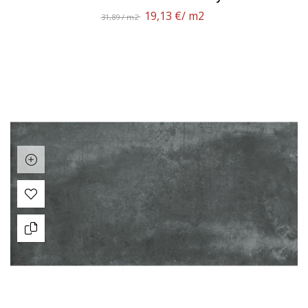
19,13 €
/ m2
31,89 / m2