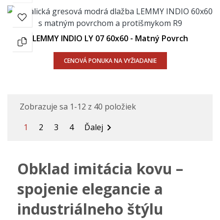
LEMMY INDIO LY 07 60x60 - Matný Povrch
CENOVÁ PONUKA NA VYŽIADANIE
Zobrazuje sa 1-12 z 40 položiek
1
2
3
4
Ďalej

Obklad imitácia kovu –
spojenie elegancie a
industriálneho štýlu