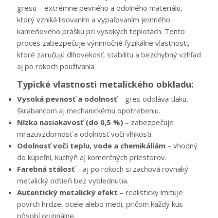
gresu – extrémne pevného a odolného materiálu,
ktorý vzniká lisovaním a vypaľovaním jemného
kameňového prášku pri vysokých teplotách. Tento
proces zabezpečuje výnimočné fyzikálne vlastnosti,
ktoré zaručujú dlhovekosť, stabilitu a bezchybný vzhľad
aj po rokoch používania.
Typické vlastnosti metalického obkladu:
Vysoká pevnosť a odolnosť
– gres odoláva tlaku,
škrabancom aj mechanickému opotrebeniu.
Nízka nasiakavosť (do 0,5 %)
– zabezpečuje
mrazuvzdornosť a odolnosť voči vlhkosti.
Odolnosť voči teplu, vode a chemikáliám
– vhodný
do kúpeľní, kuchýň aj komerčných priestorov.
Farebná stálosť
– aj po rokoch si zachová rovnaký
metalický odtieň bez vyblednutia.
Autentický metalický efekt
– realisticky imituje
povrch hrdze, ocele alebo medi, pričom každý kus
pôsobí originálne.