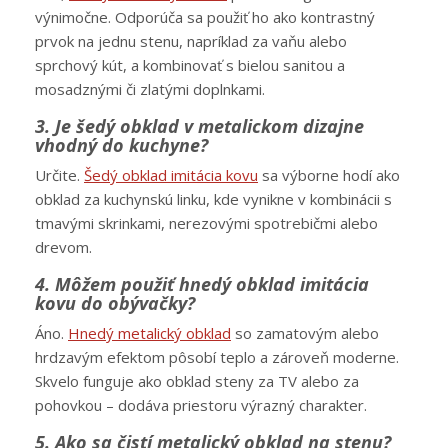
výnimočne. Odporúča sa použiť ho ako kontrastný
prvok na jednu stenu, napríklad za vaňu alebo
sprchový kút, a kombinovať s bielou sanitou a
mosadznými či zlatými doplnkami.
3. Je šedý obklad v metalickom dizajne
vhodný do kuchyne?
Určite.
Šedý obklad imitácia kovu
sa výborne hodí ako
obklad za kuchynskú linku, kde vynikne v kombinácii s
tmavými skrinkami, nerezovými spotrebičmi alebo
drevom.
4. Môžem použiť hnedý obklad imitácia
kovu do obývačky?
Áno.
Hnedý metalický obklad
so zamatovým alebo
hrdzavým efektom pôsobí teplo a zároveň moderne.
Skvelo funguje ako obklad steny za TV alebo za
pohovkou – dodáva priestoru výrazný charakter.
5. Ako sa čistí metalický obklad na stenu?