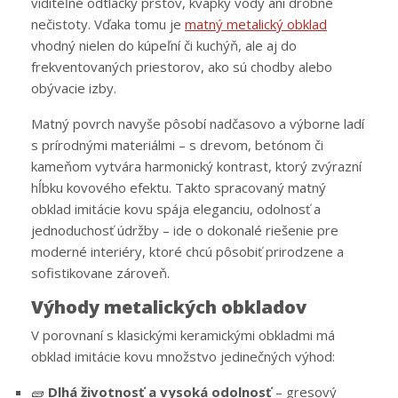
viditeľné odtlačky prstov, kvapky vody ani drobné
nečistoty. Vďaka tomu je
matný metalický obklad
vhodný nielen do kúpeľní či kuchýň, ale aj do
frekventovaných priestorov, ako sú chodby alebo
obývacie izby.
Matný povrch navyše pôsobí nadčasovo a výborne ladí
s prírodnými materiálmi – s drevom, betónom či
kameňom vytvára harmonický kontrast, ktorý zvýrazní
hĺbku kovového efektu. Takto spracovaný matný
obklad imitácie kovu spája eleganciu, odolnosť a
jednoduchosť údržby – ide o dokonalé riešenie pre
moderné interiéry, ktoré chcú pôsobiť prirodzene a
sofistikovane zároveň.
Výhody metalických obkladov
V porovnaní s klasickými keramickými obkladmi má
obklad imitácie kovu množstvo jedinečných výhod:
🧱
Dlhá životnosť a vysoká odolnosť
– gresový