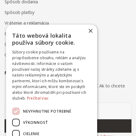
Spôsob dodania
Spôsob platby
Vrátenie a reklamácia
×
Odstúpenie od zmluvy online
Táto webová lokalita
používa súbory cookie.
Obchodné podmienky
Súbory cookie používame na
Ochrana osobných údajov
prispôsobenie obsahu, reklám a analýzu
návštevnosti. Informácie o vašom
používaní našej stránky zdieľame aj s
PRIHLÁSTE SA NA ODBER NOVINIEK
našimi reklamnými a analytickými
partnermi, ktorí ich môžu kombinovať s
Odber noviniek môžete kedykoľvek zrušiť. Ak to chcete
inými informáciami, ktoré ste im poskytli
urobiť, kontaktujte nás.
alebo ktoré zhromaždili pri používaní ich
služieb.
Prečítať viac
NEVYHNUTNE POTREBNÉ
VÝKONNOSŤ
ODOBERAŤ
CIELENIE