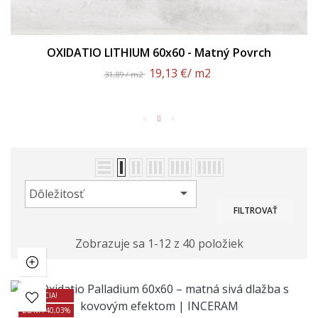
OXIDATIO LITHIUM 60x60 - Matný Povrch
19,13 €
/ m2
31,89 / m2

Dôležitosť
FILTROVAŤ
Zobrazuje sa 1-12 z 40 položiek
AKCIA!
ZĽAVA 40,03%