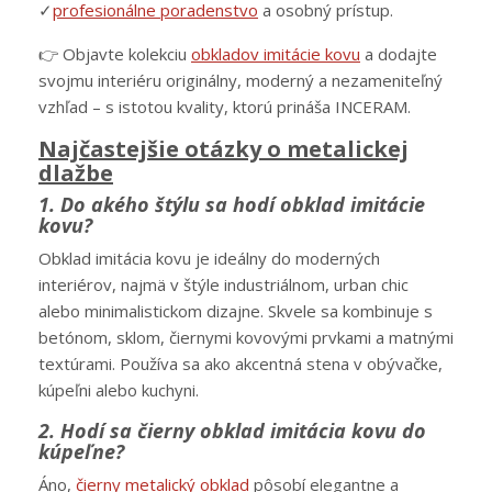
✓
profesionálne poradenstvo
a osobný prístup.
👉 Objavte kolekciu
obkladov imitácie kovu
a dodajte
svojmu interiéru originálny, moderný a nezameniteľný
vzhľad – s istotou kvality, ktorú prináša INCERAM.
Najčastejšie otázky o metalickej
dlažbe
1. Do akého štýlu sa hodí obklad imitácie
kovu?
Obklad imitácia kovu je ideálny do moderných
interiérov, najmä v štýle industriálnom, urban chic
alebo minimalistickom dizajne. Skvele sa kombinuje s
betónom, sklom, čiernymi kovovými prvkami a matnými
textúrami. Používa sa ako akcentná stena v obývačke,
kúpeľni alebo kuchyni.
2. Hodí sa čierny obklad imitácia kovu do
kúpeľne?
Áno,
čierny metalický obklad
pôsobí elegantne a