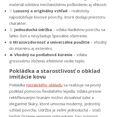
materiál odoláva mechanickému poškodeniu aj vlhkosti.
✨
Luxusný a originálny vzhľad
– realisticky
napodobňuje kovové povrchy, ktoré dodajú priestoru
charakter.
💧
Jednoduchá údržba
– vďaka hladkému povrchu sa
ľahko čistí a nevyžaduje špeciálne ošetrenie.
❄️
Mrazuvzdornosť a univerzálne použitie
– vhodný
do interiéru aj exteriéru.
🔥
Vhodný na podlahové kúrenie
– vďaka
gresovému zloženiu efektívne vedie teplo.
Pokládka a starostlivosť o obklad
imitácie kovu
Pokládka
metalického obkladu
sa realizuje na pevný
podklad pomocou flexibilného lepidla. Vďaka presne
rektifikovaným hranám možno dosiahnuť úzke a
elegantné škáry, ktoré umocnia moderný, jednotný
vzhľad povrchu. Údržba je veľmi jednoduchá – stačí
bežné čistenie jemnými prípravkami, bez nutnosti