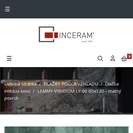
Toggle navigation
☰
Toggle navigation
☰
0
Úvodná stránka
DLAŽBY PODĽA VZHĽADU
Dlažba
imitácia kovu
LEMMY VIRIDIUM LY 06 60x120 - matný
povrch