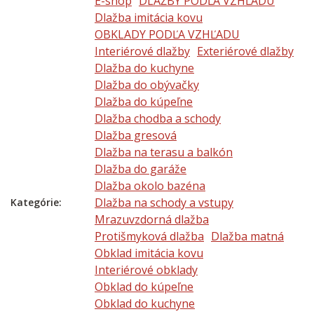
E-shop
DLAŽBY PODĽA VZHĽADU
Dlažba imitácia kovu
OBKLADY PODĽA VZHĽADU
Interiérové dlažby
Exteriérové dlažby
Dlažba do kuchyne
Dlažba do obývačky
Dlažba do kúpeľne
Dlažba chodba a schody
Dlažba gresová
Dlažba na terasu a balkón
Dlažba do garáže
Dlažba okolo bazéna
Dlažba na schody a vstupy
Kategórie:
Mrazuvzdorná dlažba
Protišmyková dlažba
Dlažba matná
Obklad imitácia kovu
Interiérové obklady
Obklad do kúpeľne
Obklad do kuchyne