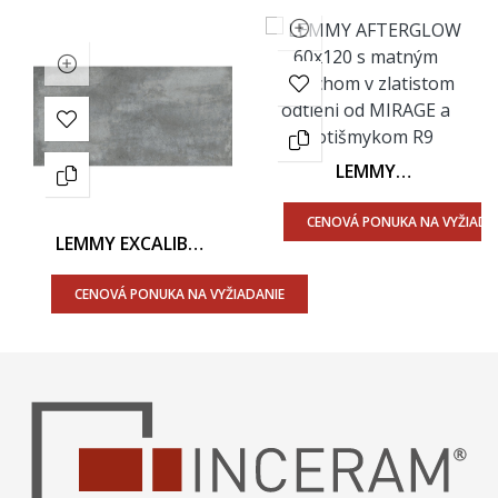
LEMMY
AFTERGLOW LY 05
60x120 - Matný
CENOVÁ PONUKA NA VYŽIADA
Povrch
LEMMY EXCALIBUR
LY 03 60x120 -
Matný Povrch
CENOVÁ PONUKA NA VYŽIADANIE