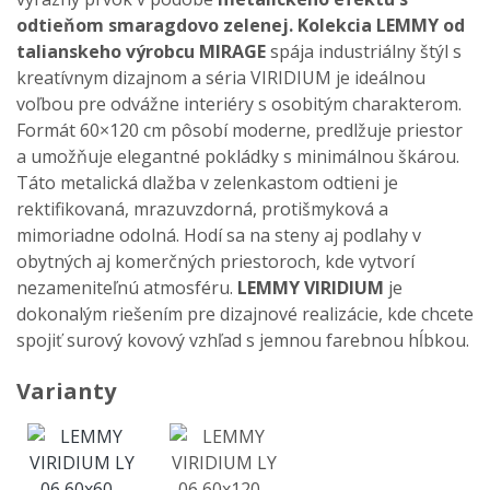
odtieňom smaragdovo zelenej.
Kolekcia LEMMY od
talianskeho výrobcu MIRAGE
spája industriálny štýl s
kreatívnym dizajnom a séria VIRIDIUM je ideálnou
voľbou pre odvážne interiéry s osobitým charakterom.
Formát 60×120 cm pôsobí moderne, predlžuje priestor
a umožňuje elegantné pokládky s minimálnou škárou.
Táto metalická dlažba v zelenkastom odtieni je
rektifikovaná, mrazuvzdorná, protišmyková a
mimoriadne odolná. Hodí sa na steny aj podlahy v
obytných aj komerčných priestoroch, kde vytvorí
nezameniteľnú atmosféru.
LEMMY VIRIDIUM
je
dokonalým riešením pre dizajnové realizácie, kde chcete
spojiť surový kovový vzhľad s jemnou farebnou hĺbkou.
Varianty