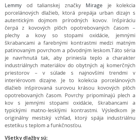
Lemmy
od talianskej značky
Mirage
je kolekcia
porcelánových dlažieb, ktorá prepája urban dizajn s
autentickým dojmom prírodných kovov. Inšpiráciu
čerpá z kovových plôch opotrebovaných časom –
plechy a kovy so stopami oxidácie, jemnými
škrabancami a farebnými kontrastmi medzi matným
patinovaným povrchom a pôvodným leskom.Táto séria
je navrhnutá tak, aby priniesla teplo a charakter
industriálnych materiálov do obytných aj komerčných
priestorov – v súlade s najnovšími trendmi v
interiérovom dizajne. Je to kolekcia porcelánových
dlažieb inšpirovaná surovou krásou kovových plôch
opotrebovaných časom. Povrchy pripomínajú plech a
kov s jemnými stopami oxidácie, škrabancami a
typickými matno-lesklými kontrastmi. Výsledkom je
originálny mestský vzhľad, ktorý spája industriálnu
estetiku s teplom a funkčnosťou.
Všetky dlažby sú: