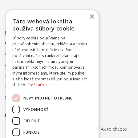
×
Táto webová lokalita
používa súbory cookie.
FAQ
Súbory cookie používame na
Spôsob dodania
prispôsobenie obsahu, reklám a analýzu
návštevnosti. Informácie o vašom
Spôsob platby
používaní našej stránky zdieľame aj s
našimi reklamnými a analytickými
Vrátenie a reklamácia
partnermi, ktorí ich môžu kombinovať s
inými informáciami, ktoré ste im poskytli
Odstúpenie od zmluvy online
alebo ktoré zhromaždili pri používaní ich
služieb.
Prečítať viac
Obchodné podmienky
Ochrana osobných údajov
NEVYHNUTNE POTREBNÉ
VÝKONNOSŤ
PRIHLÁSTE SA NA ODBER NOVINIEK
CIELENIE
Odber noviniek môžete kedykoľvek zrušiť. Ak to chcete
FUNKCIE
urobiť, kontaktujte nás.