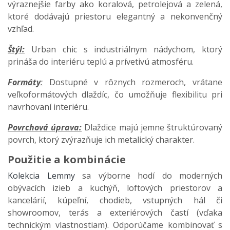
výraznejšie farby ako koralová, petrolejová a zelená,
ktoré dodávajú priestoru elegantný a nekonvenčný
vzhľad.​
Štýl:
Urban chic s industriálnym nádychom, ktorý
prináša do interiéru teplú a prívetivú atmosféru.​
Formáty
:
Dostupné v rôznych rozmeroch, vrátane
veľkoformátových dlaždíc, čo umožňuje flexibilitu pri
navrhovaní interiéru.​
Povrchová úprava:
Dlaždice majú jemne štruktúrovaný
povrch, ktorý zvýrazňuje ich metalický charakter.​
Použitie a kombinácie
Kolekcia Lemmy
sa výborne hodí do moderných
obývacích izieb a kuchýň, loftových priestorov a
kancelárií, kúpeľní, chodieb, vstupných hál či
showroomov, terás a exteriérových častí (vďaka
technickým vlastnostiam). Odporúčame kombinovať s