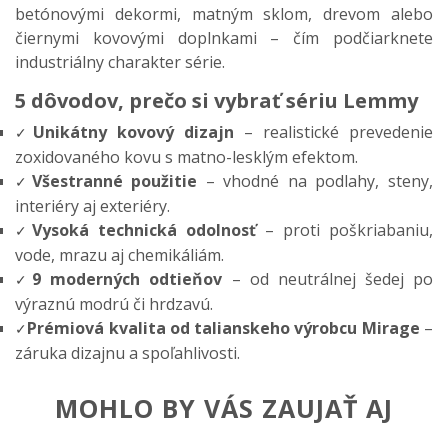
betónovými dekormi, matným sklom, drevom alebo
čiernymi kovovými doplnkami – čím podčiarknete
industriálny charakter série.
5 dôvodov, prečo si vybrať sériu Lemmy
Unikátny kovový dizajn
– realistické prevedenie
✓
zoxidovaného kovu s matno-lesklým efektom.
Všestranné použitie
– vhodné na podlahy, steny,
✓
interiéry aj exteriéry.
Vysoká technická odolnosť
– proti poškriabaniu,
✓
vode, mrazu aj chemikáliám.
9 moderných odtieňov
– od neutrálnej šedej po
✓
výraznú modrú či hrdzavú.
Prémiová kvalita od talianskeho výrobcu Mirage
–
✓
záruka dizajnu a spoľahlivosti.
MOHLO BY VÁS ZAUJAŤ AJ