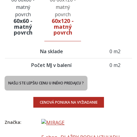
60x60 -
60x120 -
matný
matný
povrch
povrch
Na sklade
0 m2
Počet MJ v balení
0 m2
NAŠLI STE LEPŠIU CENU U INÉHO PREDAJCU ?
CENOVÁ PONUKA NA VYŽIADANIE
Značka: