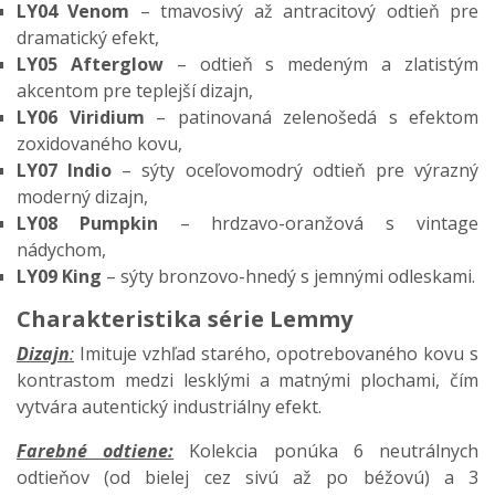
LY04 Venom
– tmavosivý až antracitový odtieň pre
dramatický efekt,
LY05 Afterglow
– odtieň s medeným a zlatistým
akcentom pre teplejší dizajn,
LY06 Viridium
– patinovaná zelenošedá s efektom
zoxidovaného kovu,
LY07 Indio
– sýty oceľovomodrý odtieň pre výrazný
moderný dizajn,
LY08 Pumpkin
– hrdzavo-oranžová s vintage
nádychom,
LY09 King
– sýty bronzovo-hnedý s jemnými odleskami.
Charakteristika série Lemmy
Dizajn
:
Imituje vzhľad starého, opotrebovaného kovu s
kontrastom medzi lesklými a matnými plochami, čím
vytvára autentický industriálny efekt.​
Farebné odtiene:
Kolekcia ponúka 6 neutrálnych
odtieňov (od bielej cez sivú až po béžovú) a 3