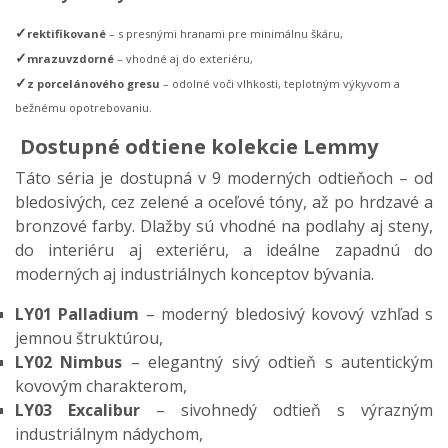
✓
rektifikované
– s presnými hranami pre minimálnu škáru,
✓
mrazuvzdorné
– vhodné aj do exteriéru,
✓
z porcelánového gresu
– odolné voči vlhkosti, teplotným výkyvom a
bežnému opotrebovaniu.
Dostupné odtiene kolekcie Lemmy
Táto séria je dostupná v 9 moderných odtieňoch – od
bledosivých, cez zelené a oceľové tóny, až po hrdzavé a
bronzové farby. Dlažby sú vhodné na podlahy aj steny,
do interiéru aj exteriéru, a ideálne zapadnú do
moderných aj industriálnych konceptov bývania.
LY01 Palladium
– moderný bledosivý kovový vzhľad s
jemnou štruktúrou,
LY02 Nimbus
– elegantný sivý odtieň s autentickým
kovovým charakterom,
LY03 Excalibur
– sivohnedý odtieň s výrazným
industriálnym nádychom,