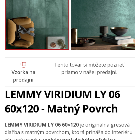
flip_to_front
Tento tovar si môžete pozrieť
Vzorka na
priamo v našej predajni.
predajni
LEMMY VIRIDIUM LY 06
60x120 - Matný Povrch
LEMMY VIRIDIUM LY 06 60×120
je originálna gresová
dlažba s matným povrchom, ktorá prináša do interiéru
výrazný prvok v podobe
metalického efektu s