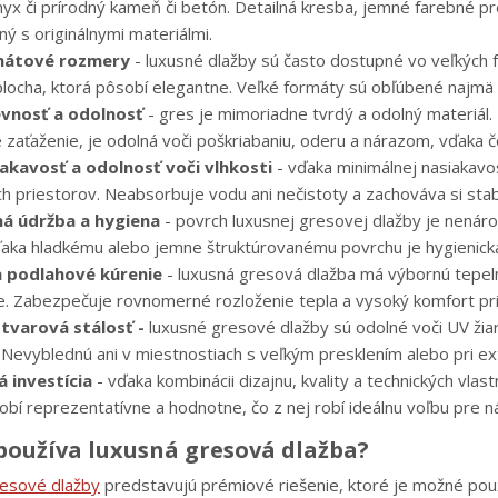
x či prírodný kameň či betón. Detailná kresba, jemné farebné pre
ý s originálnymi materiálmi.
mátové rozmery
- luxusné dlažby sú často dostupné vo veľkých f
 plocha, ktorá pôsobí elegantne. Veľké formáty sú obľúbené najmä
vnosť a odolnosť
- gres je mimoriadne tvrdý a odolný materiál
 zaťaženie, je odolná voči poškriabaniu, oderu a nárazom, vďaka 
akavosť a odolnosť voči vlhkosti
- vďaka minimálnej nasiakavos
ch priestorov. Neabsorbuje vodu ani nečistoty a zachováva si stab
á údržba a hygiena
- povrch luxusnej gresovej dlažby je nenár
Vďaka hladkému alebo jemne štruktúrovanému povrchu je hygienick
 podlahové kúrenie
- luxusná gresová dlažba má výbornú tepel
e. Zabezpečuje rovnomerné rozloženie tepla a vysoký komfort pri
tvarová stálosť -
luxusné gresové dlažby sú odolné voči UV žiar
 Nevyblednú ani v miestnostiach s veľkým presklením alebo pri ext
 investícia
- vďaka kombinácii dizajnu, kvality a technických vlas
bí reprezentatívne a hodnotne, čo z nej robí ideálnu voľbu pre n
používa luxusná gresová dlažba?
esové dlažby
predstavujú prémiové riešenie, ktoré je možné použiť 