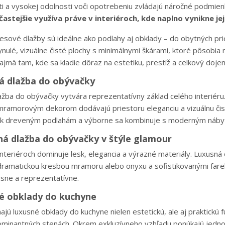
i a vysokej odolnosti voči opotrebeniu zvládajú náročné podmienk
častejšie využíva práve v interiéroch, kde naplno vynikne je
esové dlažby sú ideálne ako podlahy aj obklady – do obytných pri
ynulé, vizuálne čisté plochy s minimálnymi škárami, ktoré pôsobia
jmä tam, kde sa kladie dôraz na estetiku, prestíž a celkový dojem
á dlažba do obývačky
ažba do obývačky vytvára reprezentatívny základ celého interiér
ramorovým dekorom dodávajú priestoru eleganciu a vizuálnu čist
a k dreveným podlahám a výborne sa kombinuje s moderným nábyt
á dlažba do obývačky v štýle glamour
nteriéroch dominuje lesk, elegancia a výrazné materiály. Luxusná 
dramatickou kresbou mramoru alebo onyxu a sofistikovanými fareb
usne a reprezentatívne.
é obklady do kuchyne
ajú luxusné obklady do kuchyne nielen estetickú, ale aj praktickú 
ominantných stenách. Okrem exkluzívneho vzhľadu ponúkajú jedno