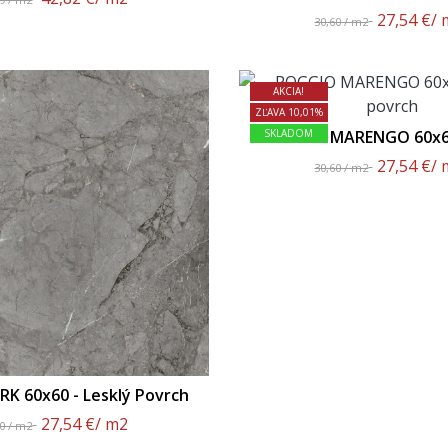
Povrch
27,54 €
/ 
30,60 / m2
AKCIA!
ZĽAVA 10,01%
POGGIO MARENGO 60x60
SKLADOM
Povrch
27,54 €
/ 
30,60 / m2
K 60x60 - Lesklý Povrch
27,54 €
/ m2
60 / m2