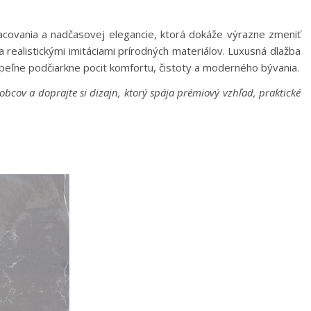
acovania a nadčasovej elegancie, ktorá dokáže výrazne zmeniť
 realistickými imitáciami prírodných materiálov. Luxusná dlažba
úpeľne podčiarkne pocit komfortu, čistoty a moderného bývania.
cov a doprajte si dizajn, ktorý spája prémiový vzhľad, praktické