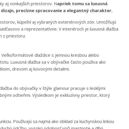
y aj vonkajších priestorov. N
apriek tomu sa luxusná
j dizajn, precízne spracovanie a elegantný charakter.
estorov, kúpeľní aj vybraných exteriérových zón. Umožňujú
 nadčasovo a reprezentatívne. V interiéroch je luxusná dlažba
 z priestoru:
u. Veľkoformátové dlaždice s jemnou kresbou alebo
otu. Luxusná dlažba sa v obývačke často používa ako
kom, drevom aj kovovými detailmi.
dlažba do obývačky v štýle glamour pracuje s lesklými
nými odtieňmi. Výsledkom je exkluzívny priestor, ktorý
funkciu. Používajú sa najmä ako obklad za kuchynskou linkou
duchú údržbu, vysokú odolnosť voči mastnote a dlhú