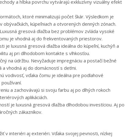
chody a hĺbka povrchu vytvárajú exkluzívny vizuálny efekt
ormátoch, ktoré minimalizujú počet škár. Výsledkom je
 v obývačkách, kúpeľniach a otvorených denných zónach.
. Luxusná gresová dlažba bez problémov zvláda vysoké
čomu je vhodná aj do frekventovaných priestorov.
ti je luxusná gresová dlažba ideálna do kúpeľní, kuchýň a
ilitu aj pri dlhodobom kontakte s vlhkosťou.
očný na údržbu. Nevyžaduje impregnáciu a postačí bežné
á a vhodná aj do domácností s deťmi.
nú vodivosť, vďaka čomu je ideálna pre podlahové
 používaní.
eniu a zachovávajú si svoju farbu aj po dlhých rokoch
eriérových aplikáciách.
tností je luxusná gresová dlažba dlhodobou investíciou. Aj po
áročných zákazníkov.
v interiéri aj exteriéri. Vďaka svojej pevnosti, nízkej