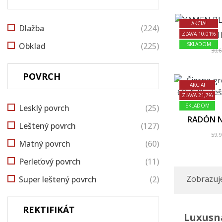
AKCIA!
Dlažba
(224)
YAMEN B
ZĽAVA 10,01%
Obklad
(225)
SKLADOM
30,
POVRCH
AKCIA!
ZĽAVA 21,7%
SKLADOM
Lesklý povrch
(25)
RADÓN N
Leštený povrch
(127)
59,
Matný povrch
(60)
Perleťový povrch
(11)
Zobrazuje
Super leštený povrch
(2)
REKTIFIKÁT
Luxusná