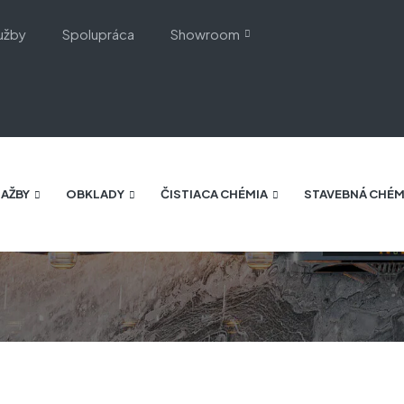
užby
Spolupráca
Showroom
AŽBY
OBKLADY
ČISTIACA CHÉMIA
STAVEBNÁ CHÉM