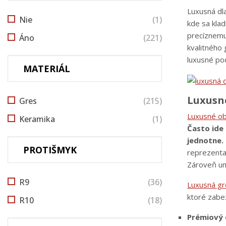
Luxusná dla
Nie
(1)
kde sa klad
precíznemu
Áno
(221)
kvalitného 
luxusné po
MATERIÁL
Luxusné
Gres
(215)
Luxusné ob
Keramika
(1)
Často ide
jednotne.
PROTIŠMYK
reprezenta
Zároveň um
R9
(36)
Luxusná gr
ktoré zabe
R10
(18)
Prémiový d