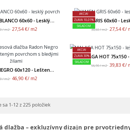
AKCIA!
LANCO 60x60 - Lesklý
YAMEN GRIS 60x60 - Les
ZĽAVA 10,01%
Povrch
SKLADOM
27,54 €
/ m2
27,54 €
/ 
60 / m2
30,60 / m2
AKCIA!
MALAGA HOT 75x150 -
ZĽAVA 30%
Povrch
SKLADOM
39,83 €
/ 
56,90 / m2
EGRO 60x120 - Leštený
Povrch
46,90 €
/ m2
90 / m2
 sa 1-12 z 225 položiek
 dlažba – exkluzívny dizajn pre prvotriedny