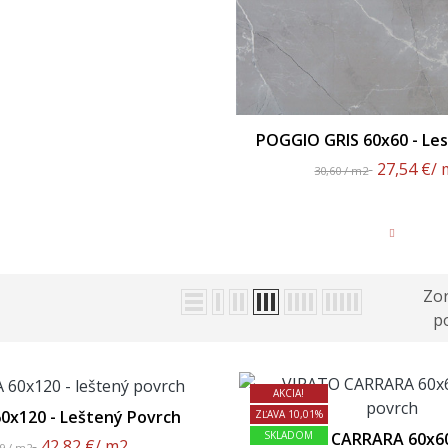
POGGIO GRIS 60x60 - Les
27,54 €
/ 
30,60 / m2
Zor
po
AKCIA!
60x120 - Leštený Povrch
ZĽAVA 10,01%
SKLADOM
VIRATO CARRARA 60x60 
42,82 €
/ m2
89 / m2