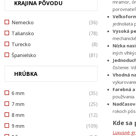
mramor, óny
KRAJINA PÔVODU
porovnateľn
Veľkofor
Nemecko
(36)
jednoliata
Vysoká pe
Taliansko
(78)
mechanické
Turecko
(8)
Nízka nasi
iných vlhký
Španielsko
(81)
Jednoduch
čistenie. 
HRÚBKA
Vhodná na
vykurovani
Farebná a 
6 mm
(35)
používania.
7 mm
(25)
Nadčasová
rokoch pôso
8 mm
(12)
Kde sa 
9 mm
(109)
Luxusné gr