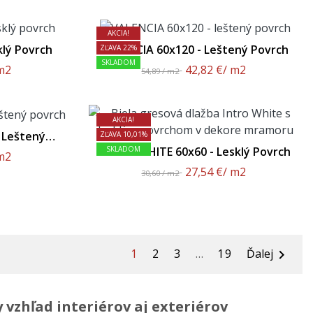
AKCIA!
klý Povrch
VALENCIA 60x120 - Leštený Povrch
ZĽAVA 22%
SKLADOM
m2
42,82 €
/ m2
54,89 / m2
AKCIA!
 Leštený
ZĽAVA 10,01%
INTRO WHITE 60x60 - Lesklý Povrch
SKLADOM
m2
27,54 €
/ m2
30,60 / m2
1
2
3
…
19
Ďalej

 vzhľad interiérov aj exteriérov