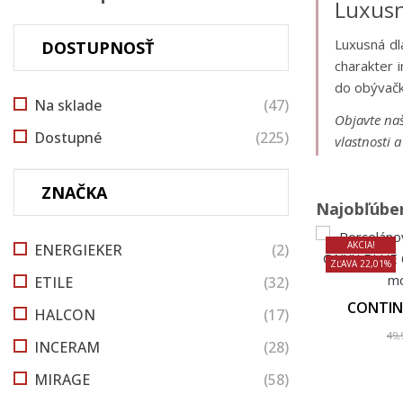
Luxusn
Luxusná dl
DOSTUPNOSŤ
charakter i
do obývačk
Na sklade
(47)
Objavte naš
Dostupné
(225)
vlastnosti 
ZNAČKA
Najobľúben
AKCIA!
ENERGIEKER
(2)
ZĽAVA 22,01%
ETILE
(32)
CONTIN
HALCON
(17)
49,
INCERAM
(28)
MIRAGE
(58)