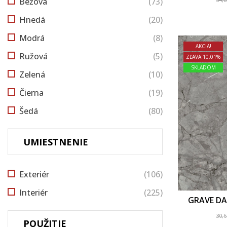
Béžová
(73)
Hnedá
(20)
Modrá
(8)
AKCIA!
Ružová
(5)
ZĽAVA 10,01%
SKLADOM
Zelená
(10)
Čierna
(19)
Šedá
(80)
UMIESTNENIE
Exteriér
(106)
Interiér
(225)
GRAVE DAR
30,
POUŽITIE