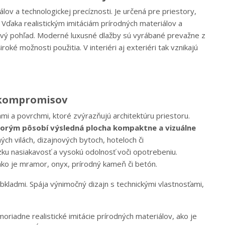
ov a technologickej precíznosti. Je určená pre priestory,
 Vďaka realistickým imitáciám prírodných materiálov a
rvý pohľad. Moderné luxusné dlažby sú vyrábané prevažne z
ké možnosti použitia. V interiéri aj exteriéri tak vznikajú
z kompromisov
nami a povrchmi, ktoré zvýrazňujú architektúru priestoru.
ktorým pôsobí výsledná plocha kompaktne a vizuálne
h vilách, dizajnových bytoch, hoteloch či
ku nasiakavosť a vysokú odolnosť voči opotrebeniu.
ako je mramor, onyx, prírodný kameň či betón.
ladmi. Spája výnimočný dizajn s technickými vlastnosťami,
riadne realistické imitácie prírodných materiálov, ako je