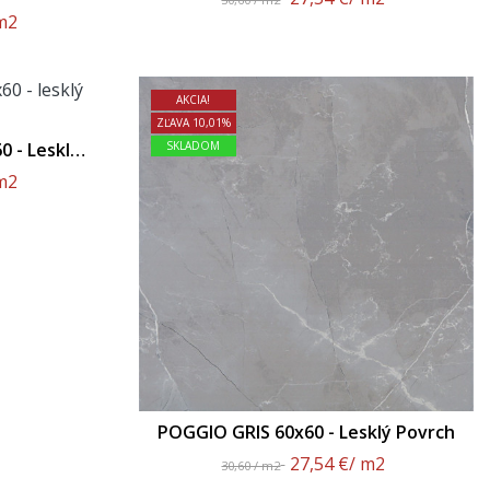
m2
AKCIA!
ZĽAVA 10,01%
 - Lesklý
SKLADOM
m2
POGGIO GRIS 60x60 - Lesklý Povrch
27,54 €
/ m2
30,60 / m2