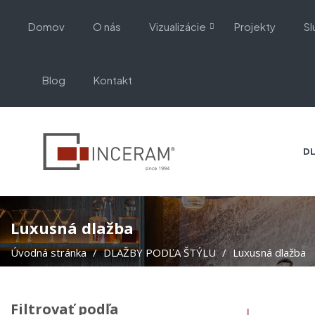
Domov
O nás
Vizualizácie
Projekty
Sl
Blog
Kontakt
DL
Luxusná dlažba
Úvodná stránka
DLAŽBY PODĽA ŠTÝLU
Luxusná dlažba
Filtrovať podľa