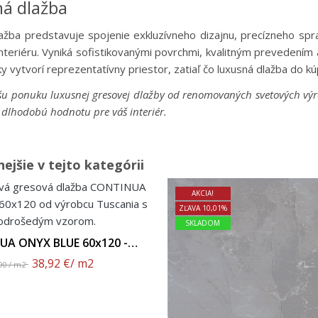
á dlažba
ažba predstavuje spojenie exkluzívneho dizajnu, precízneho spr
nteriéru. Vyniká sofistikovanými povrchmi, kvalitným prevedením a
y vytvorí reprezentatívny priestor, zatiaľ čo luxusná dlažba do k
u ponuku luxusnej gresovej dlažby od renomovaných svetových výrob
a dlhodobú hodnotu pre váš interiér.
ejšie v tejto kategórii
AKCIA!
ZĽAVA 10,01%
SKLADOM
UA ONYX BLUE 60x120 -
Leštený Povrch
38,92 €
/ m2
90 / m2