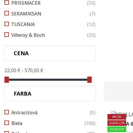
PRISSMACER
(33)
SERAMIKSAN
(7)
TUSCANIA
(12)
Villeroy & Boch
(33)
CENA
22,00 € - 570,00 €
FARBA
Antracitová
(5)
AKCIA!
Biela
(100)
SEVILLA 
ZĽAVA 22%
SKLADOM
54,