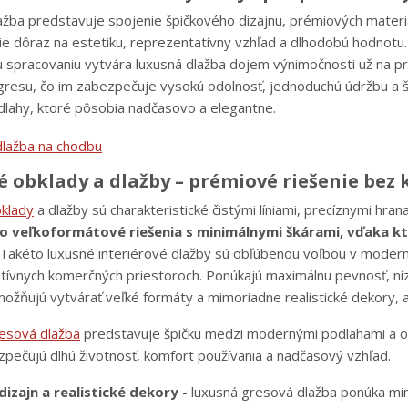
žba predstavuje spojenie špičkového dizajnu, prémiových materiál
ie dôraz na estetiku, reprezentatívny vzhľad a dlhodobú hodnotu.
 spracovaniu vytvára luxusná dlažba dojem výnimočnosti už na p
gresu, čo im zabezpečuje vysokú odolnosť, jednoduchú údržbu a širo
dlahy, ktoré pôsobia nadčasovo a elegantne.
 obklady a dlažby – prémiové riešenie be
klady
a dlažby sú charakteristické čistými líniami, precíznymi hra
 o veľkoformátové riešenia s minimálnymi škárami, vďaka 
Takéto luxusné interiérové dlažby sú obľúbenou voľbou v modernýc
tívnych komerčných priestoroch. Ponúkajú maximálnu pevnosť, níz
ožňujú vytvárať veľké formáty a mimoriadne realistické dekory, 
esová dlažba
predstavuje špičku medzi modernými podlahami a obk
zpečujú dlhú životnosť, komfort používania a nadčasový vzhľad.
izajn a realistické dekory
- luxusná gresová dlažba ponúka mimo