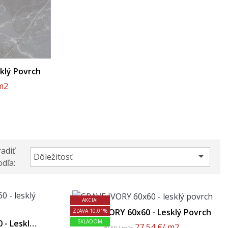
klý Povrch
m2
adiť

Dôležitosť
dľa:
AKCIA!
GRAVE IVORY 60x60 - Lesklý Povrch
ZĽAVA 10,01%
- Lesklý
SKLADOM
27,54 €
/ m2
30,60 / m2