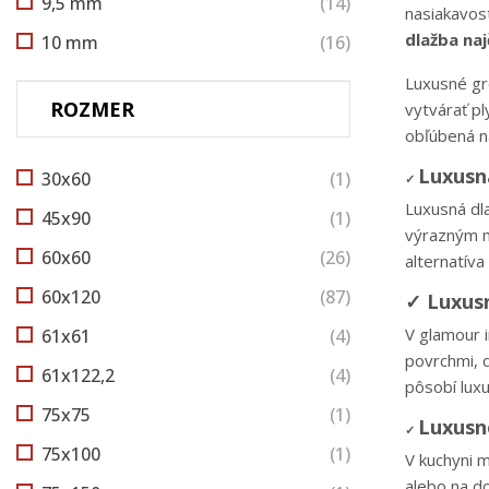
9,5 mm
(14)
nasiakavost
dlažba naj
10 mm
(16)
Luxusné gr
ROZMER
vytvárať pl
obľúbená na
Luxusn
30x60
(1)
✓
Luxusná dl
45x90
(1)
výrazným m
60x60
(26)
alternatív
60x120
(87)
✓
Luxusn
V glamour i
61x61
(4)
povrchmi, 
61x122,2
(4)
pôsobí lux
75x75
(1)
Luxusn
✓
75x100
(1)
V kuchyni m
alebo na d