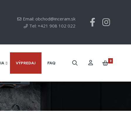
Email: obchod@inceram.sk
Tel: +421 908 102 022
0
IA
VÝPREDAJ
FAQ