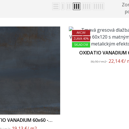
Zor
po
AKCIA!
ZĽAVA 40%
SKLADOM
OXIDATIO VANADIUM 6
Matný Povrch
22,14 €
/ 
36,90 / m2
IO VANADIUM 60x60 -
Matný Povrch
19,13 €
/ m2
89 / m2