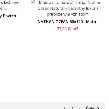
ý Povrch
NATHAN OCEAN 60x120 - Matný
Povrch
33,90 €
/ m2
1
2
3
Ďalej
