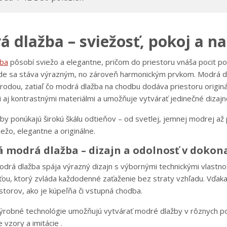
 dlažba – sviežosť, pokoj a n
žba
pôsobí sviežo a elegantne, pričom do priestoru vnáša pocit pok
 kde sa stáva výrazným, no zároveň harmonickým prvkom. Modrá d
írodou, zatiaľ čo modrá dlažba na chodbu dodáva priestoru origi
 aj kontrastnými materiálmi a umožňuje vytvárať jedinečné dizajn
y ponúkajú širokú škálu odtieňov – od svetlej, jemnej modrej až 
ežo, elegantne a originálne.
 modrá dlažba – dizajn a odolnosť v dokon
drá dlažba spája výrazný dizajn s výbornými technickými vlastno
ou, ktorý zvláda každodenné zaťaženie bez straty vzhľadu. Vďaka 
estorov, ako je kúpeľňa či vstupná chodba.
robné technológie umožňujú vytvárať modré dlažby v rôznych po
 vzory a imitácie .