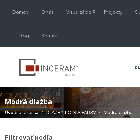
Domov
O nás
Vizualizácie
Projekty
Sl
Blog
Kontakt
DL
Modrá dlažba
Úvodná stránka
DLAŽBY PODĽA FARBY
Modrá dlažba
Filtrovať podľa