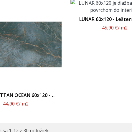
LUNAR 60x120 - Lešten
45,90 €
/ m2
TAN OCEAN 60x120 -
Matný Povrch
44,90 €
/ m2
 sa 1-12 z 30 položiek