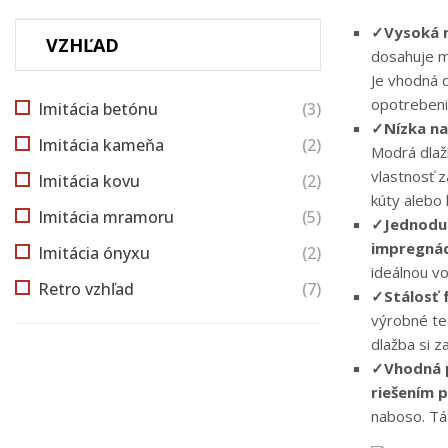
✓
Vysoká 
VZHĽAD
dosahuje m
Je vhodná 
opotrebeni
Imitácia betónu
(3)
✓
Nízka n
Imitácia kameňa
(2)
Modrá dlažb
vlastnosť 
Imitácia kovu
(2)
kúty alebo
Imitácia mramoru
(5)
✓
Jednodu
impregnác
Imitácia ónyxu
(2)
ideálnou vo
Retro vzhľad
(7)
✓
Stálosť 
výrobné te
dlažba si z
✓
Vhodná 
riešením 
naboso. Tá