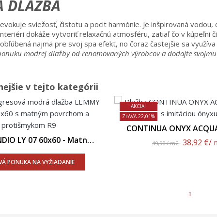
 DLAŽBA
evokuje sviežosť, čistotu a pocit harmónie. Je inšpirovaná vodou,
nteriéri dokáže vytvoriť relaxačnú atmosféru, zatiaľ čo v kúpeľni
 obľúbená najmä pre svoj spa efekt, no čoraz častejšie sa využíva
onuku modrej dlažby od renomovaných výrobcov a dodajte svojmu int
ejšie v tejto kategórii
AKCIA!
ZĽAVA 22,01%
CONTINUA ONYX ACQUA 
Leštený Povrc
DIO LY 07 60x60 - Matný
38,92 €
/ 
49,90 / m2
Povrch
Á PONUKA NA VYŽIADANIE