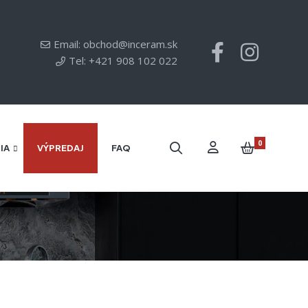
Email: obchod@inceram.sk
Tel: +421 908 102 022
0
IA
VÝPREDAJ
FAQ