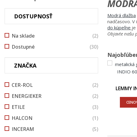
MODRÁ
Modrá dlažba
DOSTUPNOSŤ
nadčasovo. V i
do kúpeľne
je
Objavte našu p
Na sklade
(2)
Dostupné
(30)
Najobľúben
ZNAČKA
CER-ROL
(2)
LEMMY IN
ENERGIEKER
(2)
CENOV
ETILE
(3)
HALCON
(1)
INCERAM
(5)