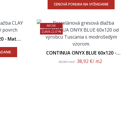
CENOVÁ PONUKA NA VYŽIADANIE
AKCIA!
ZĽAVA 22,01%
0 - Matný
ADANIE
CONTINUA ONYX BLUE 60x120 -
Leštený Povrch
38,92 €
/ m2
49,90 / m2