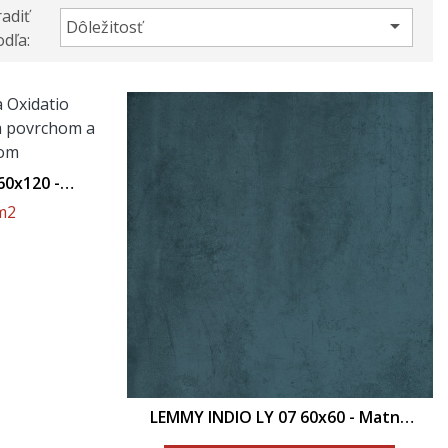
adiť

Dôležitosť
dľa:
0x120 -
m2
LEMMY INDIO LY 07 60x60 - Matný
Povrch