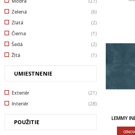
Modrá
(27)
Zelená
(6)
Zlatá
(2)
Čierna
(1)
Šedá
(2)
Žltá
(1)
UMIESTNENIE
Exteriér
(21)
Interiér
(28)
LEMMY IND
POUŽITIE
CENOV