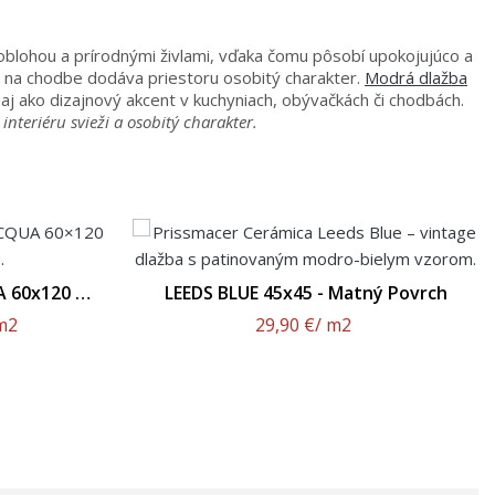
 oblohou a prírodnými živlami, vďaka čomu pôsobí upokojujúco a
 či na chodbe dodáva priestoru osobitý charakter.
Modrá dlažba
 aj ako dizajnový akcent v kuchyniach, obývačkách či chodbách.
eriéru svieži a osobitý charakter.
60x120 -
LEEDS BLUE 45x45 - Matný Povrch
h
m2
29,90 €
/ m2