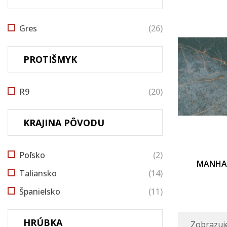
Gres
(26)
PROTIŠMYK
R9
(20)
KRAJINA PÔVODU
Poľsko
(2)
MANHAT
Taliansko
(14)
Španielsko
(11)
HRÚBKA
Zobrazuje