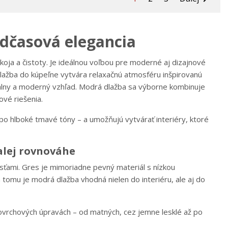
adčasová elegancia
oja a čistoty. Je ideálnou voľbou pre moderné aj dizajnové
lažba do kúpeľne vytvára relaxačnú atmosféru inšpirovanú
nálny a moderný vzhľad. Modrá dlažba sa výborne kombinuje
ové riešenia.
po hlboké tmavé tóny – a umožňujú vytvárať interiéry, ktoré
alej rovnováhe
sťami. Gres je mimoriadne pevný materiál s nízkou
tomu je modrá dlažba vhodná nielen do interiéru, ale aj do
vrchových úpravách – od matných, cez jemne lesklé až po