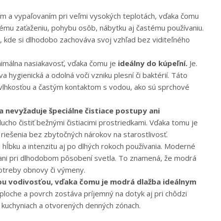
ím a vypaľovaním pri veľmi vysokých teplotách, vďaka čomu
mu zaťaženiu, pohybu osôb, nábytku aj častému používaniu.
, kde si dlhodobo zachováva svoj vzhľad bez viditeľného
inimálna nasiakavosť, vďaka čomu je
ideálny do kúpeľní.
Je.
hygienická a odolná voči vzniku plesní či baktérií. Táto
u vlhkosťou a častým kontaktom s vodou, ako sú sprchové
 nevyžaduje špeciálne čistiace postupy ani
cho čistiť bežnými čistiacimi prostriedkami. Vďaka tomu je
riešenia bez zbytočných nárokov na starostlivosť.
hĺbku a intenzitu aj po dlhých rokoch používania. Moderné
 ani pri dlhodobom pôsobení svetla. To znamená, že modrá
 potreby obnovy či výmeny.
nou vodivosťou, vďaka čomu je modrá dlažba ideálnym
loche a povrch zostáva príjemný na dotyk aj pri chôdzi
, kuchyniach a otvorených denných zónach.