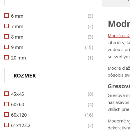
6 mm
(3)
Modrá
7 mm
(2)
Modrá dla
8 mm
(3)
interiéry,
9 mm
(15)
vodou a pr
so svetlými
20 mm
(1)
Modré dlažb
ROZMER
pôsobia svi
Gresová
45x45
(8)
Gresová mo
nasiakavosť
60x60
(4)
vlhších pri
60x120
(16)
Moderné vý
61x122,2
(2)
dekoratívne