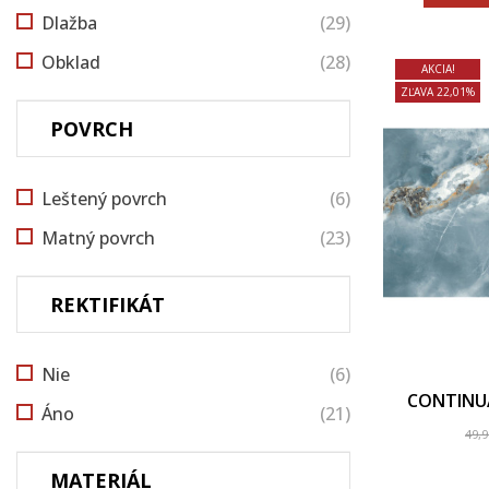
Dlažba
(29)
Obklad
(28)
AKCIA!
ZĽAVA 22,01%
POVRCH
Leštený povrch
(6)
Matný povrch
(23)
REKTIFIKÁT
Nie
(6)
CONTINU
Áno
(21)
49,
MATERIÁL