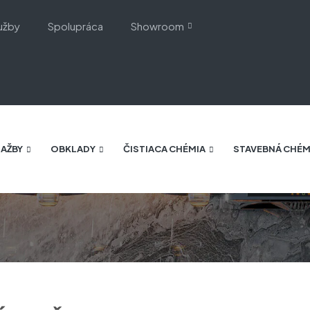
užby
Spolupráca
Showroom
AŽBY
OBKLADY
ČISTIACA CHÉMIA
STAVEBNÁ CHÉM