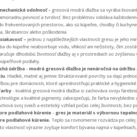
mechanická odolnosť -
gresová modrá dlažba sa vyrába lisovan
imoriadnu pevnosť a tvrdosť. Bez problémov odoláva každodenné
do frekventovaných priestorov, ako sú kúpeľne, chodby či kuchyne
a, škrabancov alebo poškodenia.
asiakavosť –
jednou z najdôležitejších vlastností gresu je jeho m
a do kúpeľne neabsorbuje vodu, vlhkosť ani nečistoty, čím zostáva 
zaručuje dlhodobú životnosť dlažby aj v prostrediach so zvýšeno
 kúpeľňové podlahy.
chá údržba
-
modrá gresová dlažba je nenáročná na údržbu a
iu
. Hladké, matné aj jemne štruktúrované povrchy sa dajú jednodu
ľbou pre domácnosti, ktoré uprednostňujú praktické a hygienické 
farby
- kvalitná gresová modrá dlažba si zachováva svoju farebnú 
chnológie a kvalitné pigmenty zabezpečujú, že farba nevybledne
achová svoj svieži a estetický vzhľad počas celej životnosti, bez
pre podlahové kúrenie
-
gres je materiál s výbornou tepel
pre podlahové kúrenie.
Teplo sa rovnomerne rozvádza po celej p
to vlastnosť výrazne zvyšuje komfort bývania najmä v kúpeľniach