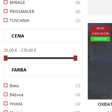
MIRAGE
(8)
PRISSMACER
(6)
TUSCANIA
(2)
AKCIA!
ZĽAVA 40,03%
CENA
SKLADOM
25,00 € - 270,00 €
FARBA
Biela
(7)
Béžová
(4)
Hnedá
(4)
OXIDAT
31,