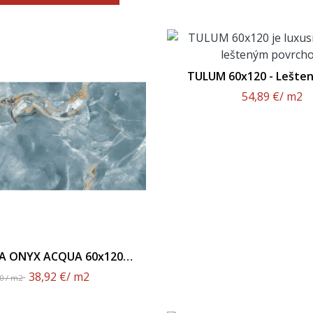
TULUM 60x120 - Lešten
54,89 €
/ m2
A ONYX ACQUA 60x120 -
Leštený Povrch
38,92 €
/ m2
90 / m2