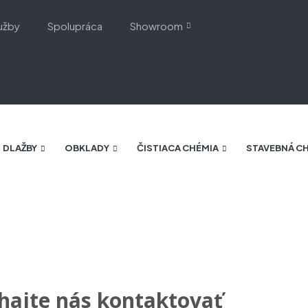
užby
Spolupráca
Showroom
DLAŽBY
OBKLADY
ČISTIACA CHÉMIA
STAVEBNÁ C
ajte nás kontaktovať