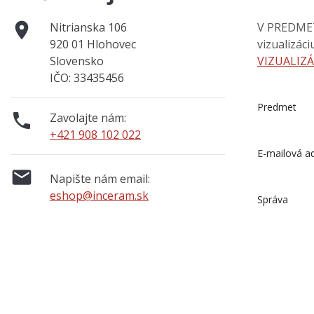

Nitrianska 106
V PREDMETE
920 01 Hlohovec
vizualizác
Slovensko
VIZUALIZÁ
IČO: 33435456
Predmet

Zavolajte nám:
+421 908 102 022
E-mailová a

Napište nám email:
eshop@inceram.sk
Správa