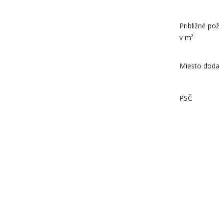
Približné p
v m²
Miesto doda
PSČ