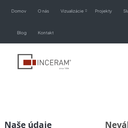
Domov
O nás
Vizualizácie
Projekty
Sl
Blog
Kontakt
Kontakt
Úvodná stránka
Kontaktujte nás
Naše údaje
Neváh