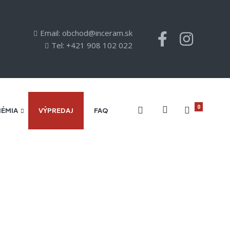
Email: obchod@inceram.sk
Tel: +421 908 102 022
0
HÉMIA
VÝPREDAJ
FAQ