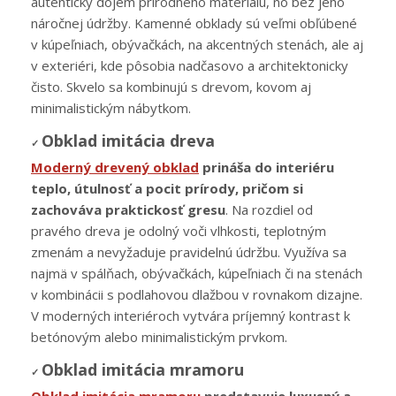
autentický dojem prírodného materiálu, no bez jeho
náročnej údržby. Kamenné obklady sú veľmi obľúbené
v kúpeľniach, obývačkách, na akcentných stenách, ale aj
v exteriéri, kde pôsobia nadčasovo a architektonicky
čisto. Skvelo sa kombinujú s drevom, kovom aj
minimalistickým nábytkom.
Obklad imitácia dreva
✓
Moderný drevený obklad
prináša do interiéru
teplo, útulnosť a pocit prírody, pričom si
zachováva praktickosť gresu
. Na rozdiel od
pravého dreva je odolný voči vlhkosti, teplotným
zmenám a nevyžaduje pravidelnú údržbu. Využíva sa
najmä v spálňach, obývačkách, kúpeľniach či na stenách
v kombinácii s podlahovou dlažbou v rovnakom dizajne.
V moderných interiéroch vytvára príjemný kontrast k
betónovým alebo minimalistickým prvkom.
Obklad imitácia mramoru
✓
Obklad imitácia mramoru
predstavuje luxusný a