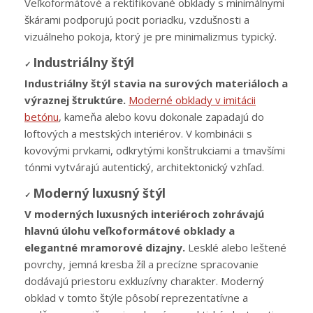
Veľkoformátové a rektifikované obklady s minimálnymi
škárami podporujú pocit poriadku, vzdušnosti a
vizuálneho pokoja, ktorý je pre minimalizmus typický.
Industriálny štýl
✓
Industriálny štýl stavia na surových materiáloch a
výraznej štruktúre.
Moderné obklady v imitácii
betónu
, kameňa alebo kovu dokonale zapadajú do
loftových a mestských interiérov. V kombinácii s
kovovými prvkami, odkrytými konštrukciami a tmavšími
tónmi vytvárajú autentický, architektonický vzhľad.
Moderný luxusný štýl
✓
V moderných luxusných interiéroch zohrávajú
hlavnú úlohu veľkoformátové obklady a
elegantné mramorové dizajny.
Lesklé alebo leštené
povrchy, jemná kresba žíl a precízne spracovanie
dodávajú priestoru exkluzívny charakter. Moderný
obklad v tomto štýle pôsobí reprezentatívne a