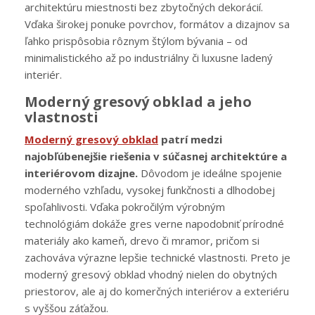
architektúru miestnosti bez zbytočných dekorácií.
Vďaka širokej ponuke povrchov, formátov a dizajnov sa
ľahko prispôsobia rôznym štýlom bývania – od
minimalistického až po industriálny či luxusne ladený
interiér.
Moderný gresový obklad a jeho
vlastnosti
Moderný gresový obklad
patrí medzi
najobľúbenejšie riešenia v súčasnej architektúre a
interiérovom dizajne.
Dôvodom je ideálne spojenie
moderného vzhľadu, vysokej funkčnosti a dlhodobej
spoľahlivosti. Vďaka pokročilým výrobným
technológiám dokáže gres verne napodobniť prírodné
materiály ako kameň, drevo či mramor, pričom si
zachováva výrazne lepšie technické vlastnosti. Preto je
moderný gresový obklad vhodný nielen do obytných
priestorov, ale aj do komerčných interiérov a exteriéru
s vyššou záťažou.