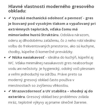
Hlavné vlastnosti moderného gresového
obkladu:
✔
Vysoká mechanická odolnosť a pevnosť - gres
je lisovaný pod vysokým tlakom a vypaľovaný pri
extrémnych teplotách, vďaka čomu má
mimoriadne hustú štruktúru.
Odoláva nárazom,
oderu aj dlhodobému zaťaženiu, čo z neho robí ideálnu
voľbu do frekventovaných priestorov, ako sú kuchyne,
chodby, kúpeľne či komerčné prevádzky.
✔ Nízka nasiakavosť
– ideálna do kuchýň, kúpeľní aj
WC. Vďaka minimálnej nasiakavosti gres neabsorbuje
vodu ani nečistoty. Je hygienický, odolný voči plesniam
a veľmi jednoduchý na údržbu. Práve preto sa
moderný gresový obklad často používa v
miestnostiach so zvýšenou vlhkosťou.
✔ Mrazuvzdornosť a UV stabilita – vhodný aj do
exteriéru
. Gresový obklad bez problémov zvláda
mráz, teplotné výkyvy aj priame slnečné žiarenie.