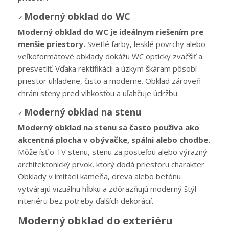
Moderný obklad do WC
✓
Moderný obklad do WC je ideálnym riešením pre
menšie priestory.
Svetlé farby, lesklé povrchy alebo
veľkoformátové obklady dokážu WC opticky zväčšiť a
presvetliť. Vďaka rektifikácii a úzkym škáram pôsobí
priestor uhladene, čisto a moderne. Obklad zároveň
chráni steny pred vlhkosťou a uľahčuje údržbu.
Moderný obklad na stenu
✓
Moderný obklad na stenu sa často používa ako
akcentná plocha v obývačke, spálni alebo chodbe.
Môže ísť o TV stenu, stenu za posteľou alebo výrazný
architektonický prvok, ktorý dodá priestoru charakter.
Obklady v imitácii kameňa, dreva alebo betónu
vytvárajú vizuálnu hĺbku a zdôrazňujú moderný štýl
interiéru bez potreby ďalších dekorácií.
Moderný obklad do exteriéru