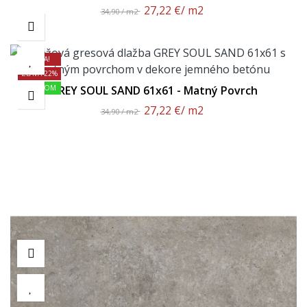
27,22 €
/ m2
34,90 / m2
AKCIA!
ZĽAVA 22%
SKLADOM
GREY SOUL SAND 61x61 - Matný Povrch
27,22 €
/ m2
34,90 / m2