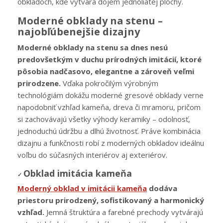
obkladoch, kde vytvára dojem jednoliatej plochy.
Moderné obklady na stenu –
najobľúbenejšie dizajny
Moderné obklady na stenu sa dnes nesú
predovšetkým v duchu prírodných imitácií, ktoré
pôsobia nadčasovo, elegantne a zároveň veľmi
prirodzene.
Vďaka pokročilým výrobným
technológiám dokážu moderné gresové obklady verne
napodobniť vzhľad kameňa, dreva či mramoru, pričom
si zachovávajú všetky výhody keramiky – odolnosť,
jednoduchú údržbu a dlhú životnosť. Práve kombinácia
dizajnu a funkčnosti robí z moderných obkladov ideálnu
voľbu do súčasných interiérov aj exteriérov.
Obklad imitácia kameňa
✓
Moderný obklad v imitácii kameňa
dodáva
priestoru prirodzený, sofistikovaný a harmonický
vzhľad.
Jemná štruktúra a farebné prechody vytvárajú