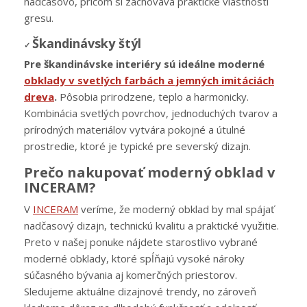
nadčasovo, pričom si zachováva praktické vlastnosti
gresu.
Škandinávsky štýl
✓
Pre škandinávske interiéry sú ideálne moderné
obklady v svetlých farbách a jemných imitáciách
dreva
.
Pôsobia prirodzene, teplo a harmonicky.
Kombinácia svetlých povrchov, jednoduchých tvarov a
prírodných materiálov vytvára pokojné a útulné
prostredie, ktoré je typické pre severský dizajn.
Prečo nakupovať moderný obklad v
INCERAM?
V
INCERAM
veríme, že moderný obklad by mal spájať
nadčasový dizajn, technickú kvalitu a praktické využitie.
Preto v našej ponuke nájdete starostlivo vybrané
moderné obklady, ktoré spĺňajú vysoké nároky
súčasného bývania aj komerčných priestorov.
Sledujeme aktuálne dizajnové trendy, no zároveň