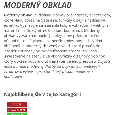
MODERNÝ OBKLAD
Moderný obklad
je ideálnou voľbou pre interiéry aj exteriéry,
ktoré kladú dôraz na čisté línie, funkčný dizajn a nadčasovú
estetiku. Vyznačuje sa minimalistickým vzhľadom, kvalitnými
materiálmi a širokými možnosťami kombinácií. Moderný
obklad vytvára harmonický a elegantný priestor, pričom
pôsobí čisto a štýlovo aj v menších miestnostiach. Veľmi
obľúbený je moderný drevený obklad, ktorý prináša do
interiéru prírodný prvok v súčasnom spracovaní. Jeho
umiestnenie na stenu slúži ako výrazný dizajnový doplnok,
ktorý dokáže podčiarknuť charakter celého priestoru.
Objavte
našu ponuku
modernej dlažby
od popredných svetových
výrobcov a vytvorte priestor, ktorý pôsobí moderne a
nadčasovo.
Najobľúbenejšie v tejto kategórii
AKCIA!
ZĽAVA 22,01%