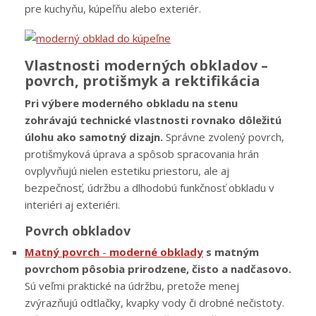
pre kuchyňu, kúpeľňu alebo exteriér.
Vlastnosti moderných obkladov –
povrch, protišmyk a rektifikácia
Pri výbere moderného obkladu na stenu
zohrávajú technické vlastnosti rovnako dôležitú
úlohu ako samotný dizajn.
Správne zvolený povrch,
protišmyková úprava a spôsob spracovania hrán
ovplyvňujú nielen estetiku priestoru, ale aj
bezpečnosť, údržbu a dlhodobú funkčnosť obkladu v
interiéri aj exteriéri.
Povrch obkladov
Matný povrch
-
moderné obklady
s matným
povrchom pôsobia prirodzene, čisto a nadčasovo.
Sú veľmi praktické na údržbu, pretože menej
zvýrazňujú odtlačky, kvapky vody či drobné nečistoty.