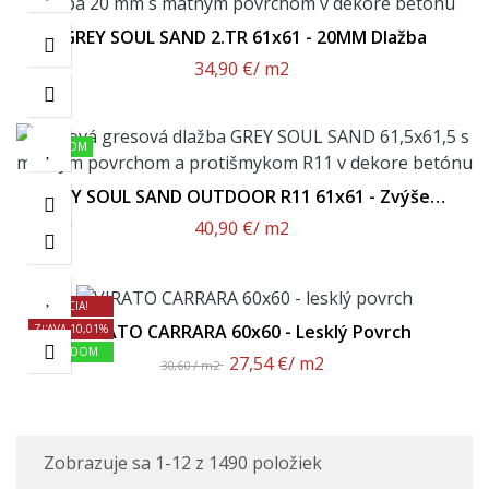
GREY SOUL SAND 2.TR 61x61 - 20MM Dlažba
34,90 €
/ m2
SKLADOM
GREY SOUL SAND OUTDOOR R11 61x61 - Zvýšený
Protišmyk R11
40,90 €
/ m2
AKCIA!
VIRATO CARRARA 60x60 - Lesklý Povrch
ZĽAVA 10,01%
SKLADOM
27,54 €
/ m2
30,60 / m2
Zobrazuje sa 1-12 z 1490 položiek