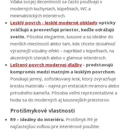
Vďaka svojej decentnosti sa často používajú v
moderných kuchyniach, kúpeľniach, WC a
minimalistických interiéroch.
Lesklý povrch -
lesklé moderné obklady
opticky
zväčšujú a presvetľujú priestor, keďže odrážajú
svetlo.
Pôsobia elegantne, luxusne a sú ideálne do
menších miestností alebo tam, kde chcete dosiahnuť
výraznejší vizuálny efekt – napríklad v kúpeľniach, na
akcentných stenách alebo v glamour interiéroch.
Leštený povrch modernej dlažby
- predstavujú
kompromis medzi matným a lesklým povrchom
.
Ponúkajú jemný, sofistikovaný lesk, ktorý zvýrazňuje
kresbu materiálu – najmä pri imitáciách mramoru alebo
prírodného kameňa. Pôsobia veľmi reprezentatívne a
hodia sa do moderných aj luxusnejších priestorov.
Protišmykové vlastnosti
R9 – ideálny do interiéru.
Protišmyk R9 je
najčastejšou voľbou pre interiérové použitie.