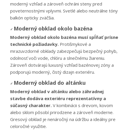
moderný vzhľad a zároveň ochráni steny pred
poveternostnými vplyvmi. Svetlé alebo neutrálne tóny
balkón opticky zväčšia.
Moderný obklad okolo bazéna
✓
Moderný obklad okolo bazéna musí spĺňať prísne
technické požiadavky.
Protišmykové a
mrazuvzdorné obklady zabezpečujú bezpečný pohyb,
odolnosť voči vode, chlóru a slnečnému žiareniu.
Zároveň dotvárajú luxusný vzhľad bazénovej zóny a
podporujú moderný, čistý dizajn exteriéru.
Moderný obklad do altánku
✓
Moderný obklad v altánku alebo záhradnej
stavbe dodáva exteriéru reprezentatívny a
súčasný charakter.
V kombinácii s drevom, kovom
alebo sklom pôsobí prirodzene a zároveň moderne.
Gresový obklad je nenáročný na údržbu a ideálny pre
celoročné využitie.