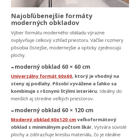
Najobľúbenejšie formáty
moderných obkladov
Výber formátu moderného obkladu výrazne
ovplyvňuje celkový vzhľad priestoru. Väčšie rozmery
pôsobia čistejšie, modernejšie a opticky zjednocujú
plochy.
moderný obklad 60 × 60 cm
➡︎
Univerzálny formát 60x60
, ktorý je vhodný na
steny aj podlahy. Pôsobí vyvážene a ľahko sa
kombinuje s rôznymi štýlmi interiéru.
Ideálny do
menších aj stredne veľkých priestorov.
moderný obklad 60 × 120 cm
➡︎
Moderný obklad 60x120 cm
veľkoformátový
obklad s minimálnym počtom škár.
Vytvára súvislé
plochy a zdôrazňuje kresbu materiálu, čo je ideálne