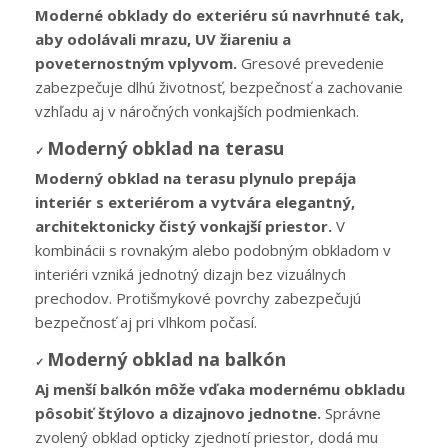
Moderné obklady do exteriéru sú navrhnuté tak,
aby odolávali mrazu, UV žiareniu a
poveternostným vplyvom.
Gresové prevedenie
zabezpečuje dlhú životnosť, bezpečnosť a zachovanie
vzhľadu aj v náročných vonkajších podmienkach.
Moderný obklad na terasu
✓
Moderný obklad na terasu plynulo prepája
interiér s exteriérom a vytvára elegantný,
architektonicky čistý vonkajší priestor.
V
kombinácii s rovnakým alebo podobným obkladom v
interiéri vzniká jednotný dizajn bez vizuálnych
prechodov. Protišmykové povrchy zabezpečujú
bezpečnosť aj pri vlhkom počasí.
Moderný obklad na balkón
✓
Aj menší balkón môže vďaka modernému obkladu
pôsobiť štýlovo a dizajnovo jednotne.
Správne
zvolený obklad opticky zjednotí priestor, dodá mu