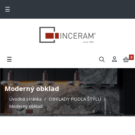
Toggle navigation
☰
Toggle navigation
☰
0
Moderný obklad
Úvodná stránka
OBKLADY PODĽA ŠTÝLU
Moderný obklad