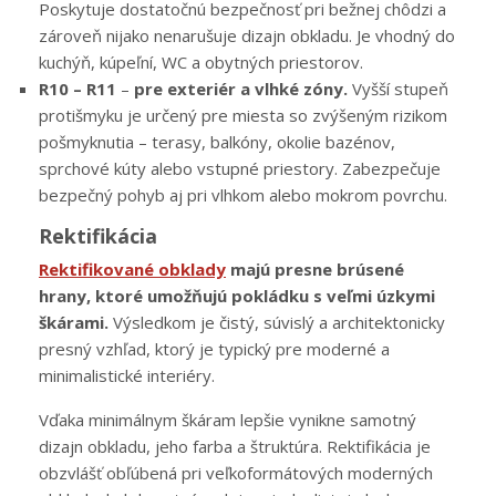
Poskytuje dostatočnú bezpečnosť pri bežnej chôdzi a
zároveň nijako nenarušuje dizajn obkladu. Je vhodný do
kuchýň, kúpeľní, WC a obytných priestorov.
R10 – R11
–
pre exteriér a vlhké zóny.
Vyšší stupeň
protišmyku je určený pre miesta so zvýšeným rizikom
pošmyknutia – terasy, balkóny, okolie bazénov,
sprchové kúty alebo vstupné priestory. Zabezpečuje
bezpečný pohyb aj pri vlhkom alebo mokrom povrchu.
Rektifikácia
Rektifikované obklady
majú presne brúsené
hrany, ktoré umožňujú pokládku s veľmi úzkymi
škárami.
Výsledkom je čistý, súvislý a architektonicky
presný vzhľad, ktorý je typický pre moderné a
minimalistické interiéry.
Vďaka minimálnym škáram lepšie vynikne samotný
dizajn obkladu, jeho farba a štruktúra. Rektifikácia je
obzvlášť obľúbená pri veľkoformátových moderných