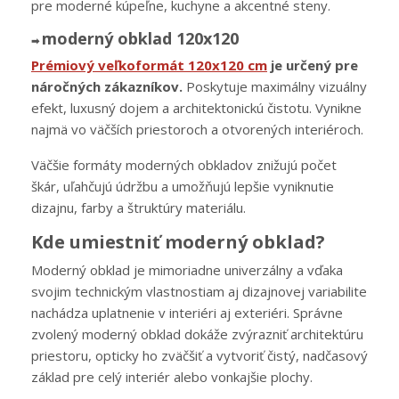
pre moderné kúpeľne, kuchyne a akcentné steny.
moderný obklad 120x120
➡︎
Prémiový veľkoformát 120x120 cm
je určený pre
náročných zákazníkov.
Poskytuje maximálny vizuálny
efekt, luxusný dojem a architektonickú čistotu. Vynikne
najmä vo väčších priestoroch a otvorených interiéroch.
Väčšie formáty moderných obkladov znižujú počet
škár, uľahčujú údržbu a umožňujú lepšie vyniknutie
dizajnu, farby a štruktúry materiálu.
Kde umiestniť moderný obklad?
Moderný obklad je mimoriadne univerzálny a vďaka
svojim technickým vlastnostiam aj dizajnovej variabilite
nachádza uplatnenie v interiéri aj exteriéri. Správne
zvolený moderný obklad dokáže zvýrazniť architektúru
priestoru, opticky ho zväčšiť a vytvoriť čistý, nadčasový
základ pre celý interiér alebo vonkajšie plochy.