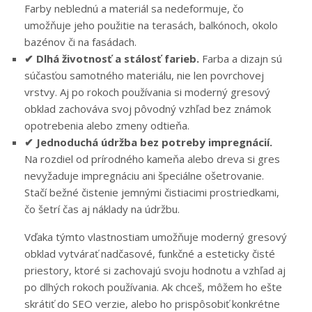
Farby neblednú a materiál sa nedeformuje, čo
umožňuje jeho použitie na terasách, balkónoch, okolo
bazénov či na fasádach.
✔
Dlhá životnosť a stálosť farieb.
Farba a dizajn sú
súčasťou samotného materiálu, nie len povrchovej
vrstvy. Aj po rokoch používania si moderný gresový
obklad zachováva svoj pôvodný vzhľad bez známok
opotrebenia alebo zmeny odtieňa.
✔ Jednoduchá údržba bez potreby impregnácií.
Na rozdiel od prírodného kameňa alebo dreva si gres
nevyžaduje impregnáciu ani špeciálne ošetrovanie.
Stačí bežné čistenie jemnými čistiacimi prostriedkami,
čo šetrí čas aj náklady na údržbu.
Vďaka týmto vlastnostiam umožňuje moderný gresový
obklad vytvárať nadčasové, funkčné a esteticky čisté
priestory, ktoré si zachovajú svoju hodnotu a vzhľad aj
po dlhých rokoch používania. Ak chceš, môžem ho ešte
skrátiť do SEO verzie, alebo ho prispôsobiť konkrétne