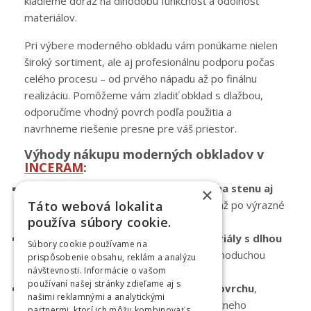
kladieme dôraz na dlhodobú funkčnosť a odolnosť
materiálov.
Pri výbere moderného obkladu vám ponúkame nielen
široký sortiment, ale aj profesionálnu podporu počas
celého procesu – od prvého nápadu až po finálnu
realizáciu. Pomôžeme vám zladiť obklad s dlažbou,
odporučíme vhodný povrch podľa použitia a
navrhneme riešenie presne pre váš priestor.
Výhody nákupu moderných obkladov v
INCERAM
:
✔Široký výber moderných obkladov na stenu aj
×
podlahu
– od minimalistických povrchov až po výrazné
Táto webová lokalita
používa súbory cookie.
dizajnové riešenia.
✔Kvalitné gresové a keramické materiály s dlhou
Súbory cookie používame na
životnosťou,
nízkou nasiakavosťou a jednoduchou
prispôsobenie obsahu, reklám a analýzu
údržbou.
návštevnosti. Informácie o vašom
používaní našej stránky zdieľame aj s
✔Odborné poradenstvo pri výbere povrchu
,
našimi reklamnými a analytickými
formátu, protišmyku a štýlu podľa konkrétneho
partnermi, ktorí ich môžu kombinovať s