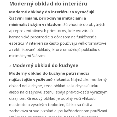
Moderný obklad do interiéru
Moderné obklady do interiéru sa vyznačujú
čistými líniami, prírodnými imitáciami a
minimalistickým vzhľadom.
Sú vhodné do obytných
aj reprezentatívnych priestorov, kde vytvárajú
harmonické prostredie s dôrazom na funkčnosť a
estetiku. V interiéri sa často používajú veľkoformátové
a rektifikované obklady, ktoré umožňujú pokládku s
minimálnymi škárami.
Moderný obklad do kuchyne
✓
Moderný obklad do kuchyne patrí medzi
najčastejšie využívané riešenia.
Najmä ako moderný
obklad od kuchyne, teda obklad za kuchynskú linku
alebo na dizajnovú stenu, spája praktickosť s výrazným
dizajnom. Gresový obklad je odolný voči vlhkosti,
mastnote a vysokým teplotám, ľahko sa čistí a
zachováva si svoj vzhľad aj pri každodennom používaní.
Obľúbené sú imitácie kameňa, betónu či mramoru,