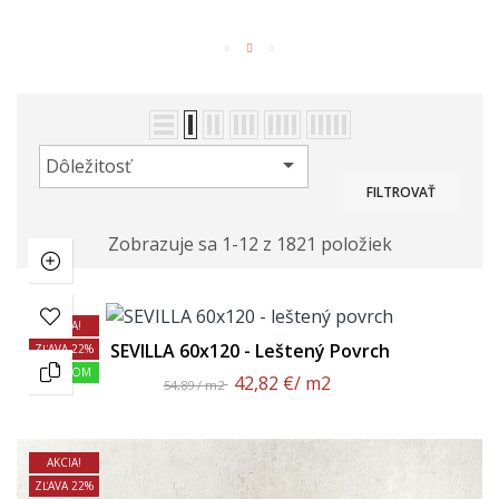

Dôležitosť
FILTROVAŤ
Zobrazuje sa 1-12 z 1821 položiek
AKCIA!
SEVILLA 60x120 - Leštený Povrch
ZĽAVA 22%
SKLADOM
42,82 €
/ m2
54,89 / m2
AKCIA!
ZĽAVA 22%