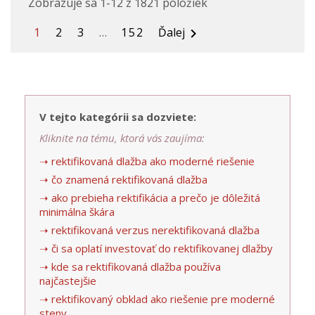
Zobrazuje sa 1-12 z 1821 položiek
1
2
3
…
152
Ďalej

V tejto kategórii sa dozviete:
Kliknite na tému, ktorá vás zaujíma:
➝ rektifikovaná dlažba ako moderné riešenie
➝ čo znamená rektifikovaná dlažba
➝ ako prebieha rektifikácia a prečo je dôležitá
minimálna škára
➝ rektifikovaná verzus nerektifikovaná dlažba
➝ či sa oplatí investovať do rektifikovanej dlažby
➝ kde sa rektifikovaná dlažba používa
najčastejšie
➝ rektifikovaný obklad ako riešenie pre moderné
steny