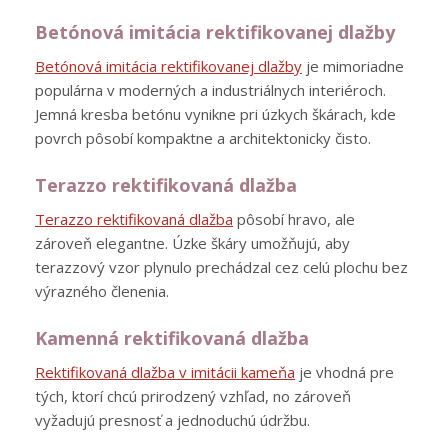
Betónová imitácia rektifikovanej dlažby
Betónová imitácia rektifikovanej dlažby
je mimoriadne
populárna v moderných a industriálnych interiéroch.
Jemná kresba betónu vynikne pri úzkych škárach, kde
povrch pôsobí kompaktne a architektonicky čisto.
Terazzo rektifikovaná dlažba
Terazzo rektifikovaná dlažba
pôsobí hravo, ale
zároveň elegantne. Úzke škáry umožňujú, aby
terazzový vzor plynulo prechádzal cez celú plochu bez
výrazného členenia.
Kamenná rektifikovaná dlažba
Rektifikovaná dlažba v imitácii kameňa
je vhodná pre
tých, ktorí chcú prirodzený vzhľad, no zároveň
vyžadujú presnosť a jednoduchú údržbu.