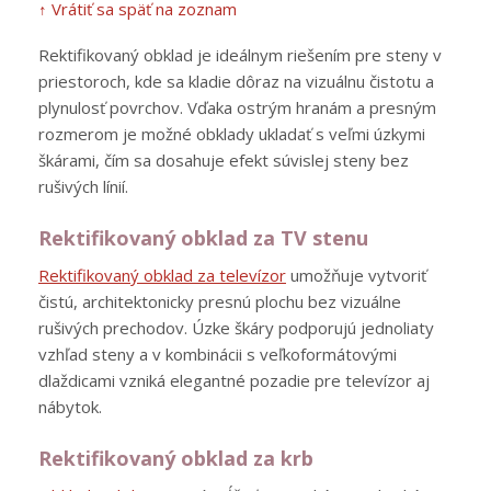
↑ Vrátiť sa späť na zoznam
Rektifikovaný obklad je ideálnym riešením pre steny v
priestoroch, kde sa kladie dôraz na vizuálnu čistotu a
plynulosť povrchov. Vďaka ostrým hranám a presným
rozmerom je možné obklady ukladať s veľmi úzkymi
škárami, čím sa dosahuje efekt súvislej steny bez
rušivých línií.
Rektifikovaný obklad za TV stenu
Rektifikovaný obklad za televízor
umožňuje vytvoriť
čistú, architektonicky presnú plochu bez vizuálne
rušivých prechodov. Úzke škáry podporujú jednoliaty
vzhľad steny a v kombinácii s veľkoformátovými
dlaždicami vzniká elegantné pozadie pre televízor aj
nábytok.
Rektifikovaný obklad za krb