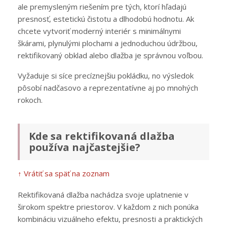
ale premysleným riešením pre tých, ktorí hľadajú
presnosť, estetickú čistotu a dlhodobú hodnotu. Ak
chcete vytvoriť moderný interiér s minimálnymi
škárami, plynulými plochami a jednoduchou údržbou,
rektifikovaný obklad alebo dlažba je správnou voľbou.
Vyžaduje si síce precíznejšiu pokládku, no výsledok
pôsobí nadčasovo a reprezentatívne aj po mnohých
rokoch.
Kde sa rektifikovaná dlažba
používa najčastejšie?
↑ Vrátiť sa späť na zoznam
Rektifikovaná dlažba nachádza svoje uplatnenie v
širokom spektre priestorov. V každom z nich ponúka
kombináciu vizuálneho efektu, presnosti a praktických