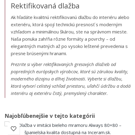
Rektifikovaná dlažba
Ak hľadáte kvalitnú rektifikovanú dlažbu do interiéru alebo
exteriéru, ktorá spojí technickú presnosť s moderným
vzhľadom a minimálnou škárou, ste na správnom mieste.
Naša ponuka zahŕňa rôzne formáty a povrchy – od
elegantných matných až po vysoko leštené prevedenia s
presne brúsenými hranami.
Prezrite si výber rektifikovaných gresových dlažieb od
popredných európskych výrobcov, ktoré sú zárukou kvality,
moderného dizajnu a dlhej životnosti. Vyberte si dlažbu,
ktorá vytvorí celistvý vzhľad priestoru, uľahčí údržbu a dodá
interiéru aj exteriéru čistý, premyslený charakter.
Najobľúbenejšie v tejto kategórii