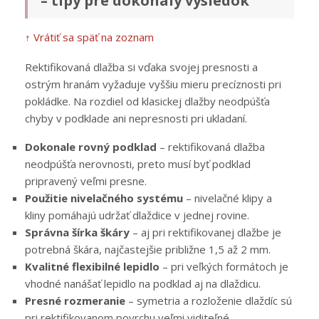
– tipy pre dokonalý výsledok
↑ Vrátiť sa späť na zoznam
Rektifikovaná dlažba si vďaka svojej presnosti a
ostrým hranám vyžaduje vyššiu mieru precíznosti pri
pokládke. Na rozdiel od klasickej dlažby neodpúšťa
chyby v podklade ani nepresnosti pri ukladaní.
Dokonale rovný podklad
– rektifikovaná dlažba
neodpúšťa nerovnosti, preto musí byť podklad
pripravený veľmi presne.
Použitie nivelačného systému
– nivelačné klipy a
kliny pomáhajú udržať dlaždice v jednej rovine.
Správna šírka škáry
– aj pri rektifikovanej dlažbe je
potrebná škára, najčastejšie približne 1,5 až 2 mm.
Kvalitné flexibilné lepidlo
– pri veľkých formátoch je
vhodné nanášať lepidlo na podklad aj na dlaždicu.
Presné rozmeranie
– symetria a rozloženie dlaždíc sú
pri rektifikovanom povrchu veľmi viditeľné.