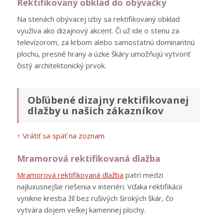
Rektifikovaný obklad do obývačky
Na stenách obývacej izby sa rektifikovaný obklad
využíva ako dizajnový akcent. Či už ide o stenu za
televízorom, za krbom alebo samostatnú dominantnú
plochu, presné hrany a úzke škáry umožňujú vytvoriť
čistý architektonický prvok.
Obľúbené dizajny rektifikovanej
dlažby u našich zákazníkov
↑ Vrátiť sa späť na zoznam
Mramorová rektifikovaná dlažba
Mramorová rektifikovaná dlažba
patrí medzi
najluxusnejšie riešenia v interiéri. Vďaka rektifikácii
vynikne kresba žíl bez rušivých širokých škár, čo
vytvára dojem veľkej kamennej plochy.