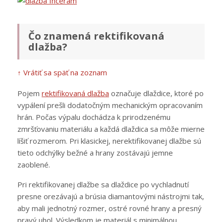
Čo znamená rektifikovaná
dlažba?
↑ Vrátiť sa späť na zoznam
Pojem
rektifikovaná dlažba
označuje dlaždice, ktoré po
vypálení prešli dodatočným mechanickým opracovaním
hrán. Počas výpalu dochádza k prirodzenému
zmršťovaniu materiálu a každá dlaždica sa môže mierne
líšiť rozmerom. Pri klasickej, nerektifikovanej dlažbe sú
tieto odchýlky bežné a hrany zostávajú jemne
zaoblené.
Pri rektifikovanej dlažbe sa dlaždice po vychladnutí
presne orezávajú a brúsia diamantovými nástrojmi tak,
aby mali jednotný rozmer, ostré rovné hrany a presný
pravý uhol. Výsledkom je materiál s minimálnou