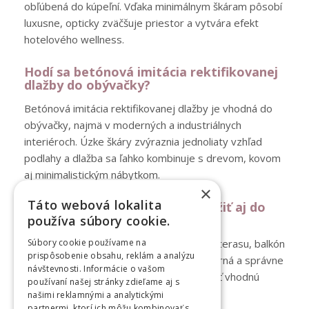
obľúbená do kúpeľní. Vďaka minimálnym škáram pôsobí
luxusne, opticky zväčšuje priestor a vytvára efekt
hotelového wellness.
Hodí sa betónová imitácia rektifikovanej
dlažby do obývačky?
Betónová imitácia rektifikovanej dlažby je vhodná do
obývačky, najmä v moderných a industriálnych
interiéroch. Úzke škáry zvýraznia jednoliaty vzhľad
podlahy a dlažba sa ľahko kombinuje s drevom, kovom
aj minimalistickým nábytkom.
×
Táto webová lokalita
Dá sa rektifikovaná dlažba použiť aj do
exteriéru?
používa súbory cookie.
Áno, rektifikovaná dlažba je vhodná aj na terasu, balkón
Súbory cookie používame na
prispôsobenie obsahu, reklám a analýzu
alebo okolie bazéna, pokiaľ je mrazuvzdorná a správne
návštevnosti. Informácie o vašom
položená. V exteriéri sa odporúča dodržať vhodnú
používaní našej stránky zdieľame aj s
škáru a dilatačné pravidlá.
našimi reklamnými a analytickými
partnermi, ktorí ich môžu kombinovať s