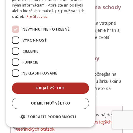
inými informáciami, ktoré ste im poskytli
Je rektifikovaná dlažba vhodná na schody
alebo ktoré zhromaždili pri používaní ich
a vstupné priestory?
služieb.
Prečítať viac
Rektifikovaná dlažba je vhodná na schody a vstupné
NEVYHNUTNE POTREBNÉ
priestory, pretože umožňuje presné napojenie hrán a
pôsobí čisto a reprezentatívne. Dôležité je zvoliť
VÝKONNOSŤ
protišmykový povrch a kvalitnú pokládku.
CIELENIE
Je pokládka rektifikovanej dlažby
FUNKCIE
náročnejšia?
NEKLASIFIKOVANÉ
Áno, pokládka rektifikovanej dlažby je náročnejšia na
presnosť. Vyžaduje rovný podklad, správnu šírku škár a
ideálne aj použitie nivelačného systému. Preto sa
PRIJAŤ VŠETKO
odporúča zveriť ju skúsenému obkladačovi.
ODMIETNUŤ VŠETKO
👉 Ďalšie technické otázky od zákazníkov nájdete
ZOBRAZIŤ PODROBNOSTI
v blogu:
Rektifikovaná dlažba – 10 najčastejších
technických otázok
.