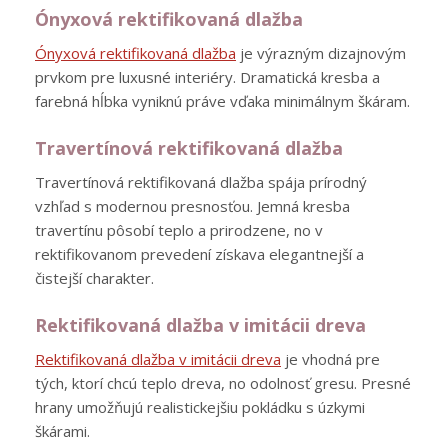
Ónyxová rektifikovaná dlažba
Ónyxová rektifikovaná dlažba
je výrazným dizajnovým
prvkom pre luxusné interiéry. Dramatická kresba a
farebná hĺbka vyniknú práve vďaka minimálnym škáram.
Travertínová rektifikovaná dlažba
Travertínová rektifikovaná dlažba spája prírodný
vzhľad s modernou presnosťou. Jemná kresba
travertínu pôsobí teplo a prirodzene, no v
rektifikovanom prevedení získava elegantnejší a
čistejší charakter.
Rektifikovaná dlažba v imitácii dreva
Rektifikovaná dlažba v imitácii dreva
je vhodná pre
tých, ktorí chcú teplo dreva, no odolnosť gresu. Presné
hrany umožňujú realistickejšiu pokládku s úzkymi
škárami.