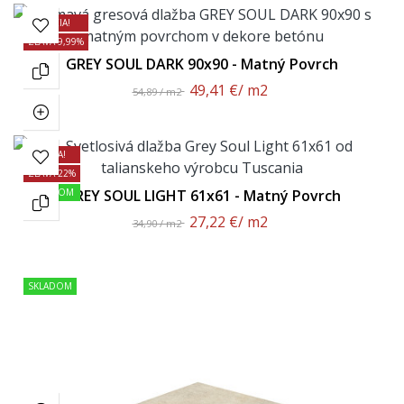
AKCIA!
ZĽAVA 9,99%
GREY SOUL DARK 90x90 - Matný Povrch
49,41 €
/ m2
54,89 / m2
AKCIA!
ZĽAVA 22%
SKLADOM
GREY SOUL LIGHT 61x61 - Matný Povrch
27,22 €
/ m2
34,90 / m2
SKLADOM