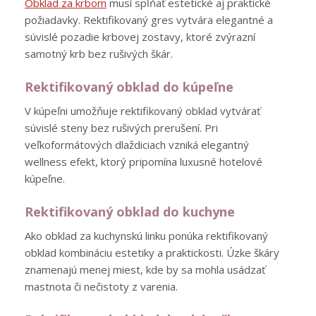
Obklad za krbom
musí spĺňať estetické aj praktické
požiadavky. Rektifikovaný gres vytvára elegantné a
súvislé pozadie krbovej zostavy, ktoré zvýrazní
samotný krb bez rušivých škár.
Rektifikovaný obklad do kúpeľne
V kúpeľni umožňuje rektifikovaný obklad vytvárať
súvislé steny bez rušivých prerušení. Pri
veľkoformátových dlaždiciach vzniká elegantný
wellness efekt, ktorý pripomína luxusné hotelové
kúpeľne.
Rektifikovaný obklad do kuchyne
Ako obklad za kuchynskú linku ponúka rektifikovaný
obklad kombináciu estetiky a praktickosti. Úzke škáry
znamenajú menej miest, kde by sa mohla usádzať
mastnota či nečistoty z varenia.