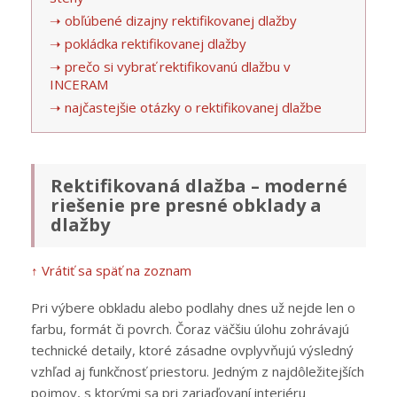
➝ obľúbené dizajny rektifikovanej dlažby
➝ pokládka rektifikovanej dlažby
➝ prečo si vybrať rektifikovanú dlažbu v
INCERAM
➝ najčastejšie otázky o rektifikovanej dlažbe
Rektifikovaná dlažba – moderné
riešenie pre presné obklady a
dlažby
↑ Vrátiť sa späť na zoznam
Pri výbere obkladu alebo podlahy dnes už nejde len o
farbu, formát či povrch. Čoraz väčšiu úlohu zohrávajú
technické detaily, ktoré zásadne ovplyvňujú výsledný
vzhľad aj funkčnosť priestoru. Jedným z najdôležitejších
pojmov, s ktorými sa pri zariaďovaní interiéru