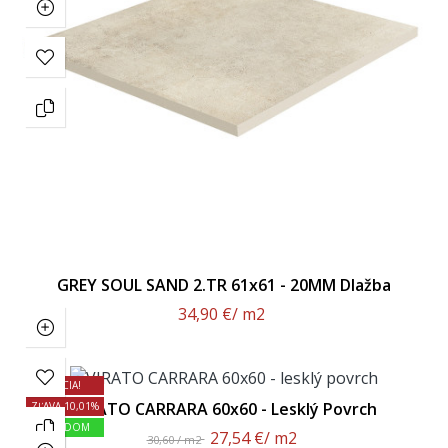
GREY SOUL SAND 2.TR 61x61 - 20MM Dlažba
34,90 €
/ m2
AKCIA!
VIRATO CARRARA 60x60 - Lesklý Povrch
ZĽAVA 10,01%
SKLADOM
27,54 €
/ m2
30,60 / m2