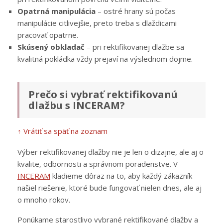
Opatrná manipulácia
– ostré hrany sú počas
manipulácie citlivejšie, preto treba s dlaždicami
pracovať opatrne.
Skúsený obkladač
– pri rektifikovanej dlažbe sa
kvalitná pokládka vždy prejaví na výslednom dojme.
Prečo si vybrať rektifikovanú
dlažbu s INCERAM?
↑ Vrátiť sa späť na zoznam
Výber rektifikovanej dlažby nie je len o dizajne, ale aj o
kvalite, odbornosti a správnom poradenstve. V
INCERAM
kladieme dôraz na to, aby každý zákazník
našiel riešenie, ktoré bude fungovať nielen dnes, ale aj
o mnoho rokov.
Ponúkame starostlivo vybrané rektifikované dlažby a