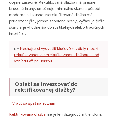
dojme zásadné. Rektifikovaná dlažba má presne
brúsené hrany, umožňuje minimálnu škáru a pôsobí
moderne a luxusne. Nerektifikovaná dlažba má
prirodzenejšie, jemne zaoblené hrany, vyžaduje širšie
škáry a je vhodnejšia do rustikálnych alebo tradičných
interiérov.
👉
Nechajte si vysvetliť kľúčové rozdiely medzi
rektifikovanou a nerektifikovanou dlažbou — od
vzhľadu až po údržbu.
Oplatí sa investovať do
rektifikovanej dlažby?
↑ Vrátiť sa späť na zoznam
Rektifikovaná dlažba
nie je len dizajnovým trendom,