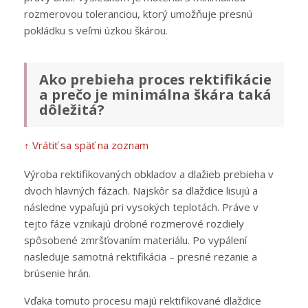
rozmerovou toleranciou, ktorý umožňuje presnú
pokládku s veľmi úzkou škárou.
Ako prebieha proces rektifikácie
a prečo je minimálna škára taká
dôležitá?
↑ Vrátiť sa späť na zoznam
Výroba rektifikovaných obkladov a dlažieb prebieha v
dvoch hlavných fázach. Najskôr sa dlaždice lisujú a
následne vypaľujú pri vysokých teplotách. Práve v
tejto fáze vznikajú drobné rozmerové rozdiely
spôsobené zmršťovaním materiálu. Po vypálení
nasleduje samotná rektifikácia – presné rezanie a
brúsenie hrán.
Vďaka tomuto procesu majú rektifikované dlaždice