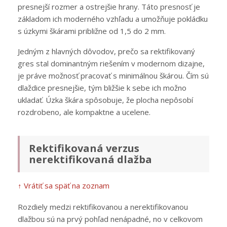
presnejší rozmer a ostrejšie hrany. Táto presnosť je
základom ich moderného vzhľadu a umožňuje pokládku
s úzkymi škárami približne od 1,5 do 2 mm.
Jedným z hlavných dôvodov, prečo sa rektifikovaný
gres stal dominantným riešením v modernom dizajne,
je práve možnosť pracovať s minimálnou škárou. Čím sú
dlaždice presnejšie, tým bližšie k sebe ich možno
ukladať. Úzka škára spôsobuje, že plocha nepôsobí
rozdrobeno, ale kompaktne a ucelene.
Rektifikovaná verzus
nerektifikovaná dlažba
↑ Vrátiť sa späť na zoznam
Rozdiely medzi rektifikovanou a nerektifikovanou
dlažbou sú na prvý pohľad nenápadné, no v celkovom