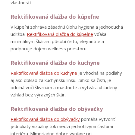
vlastností.
Rektifikovaná dlažba do kúpeľne
V kúpeľni zohráva zásadnú úlohu hygiena a jednoduchá
údržba.
Rektifikovaná dlažba do kúpeľne
vďaka
minimálnym škáram pôsobí čisto, elegantne a
podporuje dojem wellness priestoru.
Rektifikovaná dlažba do kuchyne
Rektifikovaná dlažba do kuchyne
je vhodná na podlahy
aj ako obklad za kuchynskú linku. Ľahko sa čistí, je
odolná voči škvrnám a mastnote a vytvára uhladený
vzhľad bez výrazných škár.
Rektifikovaná dlažba do obývačky
Rektifikovaná dlažba do obývačky
pomáha vytvoriť
jednoliaty vizuálny tok medzi jednotlivými časťami
interiéru. Mimoriadne dobre vynikne pri