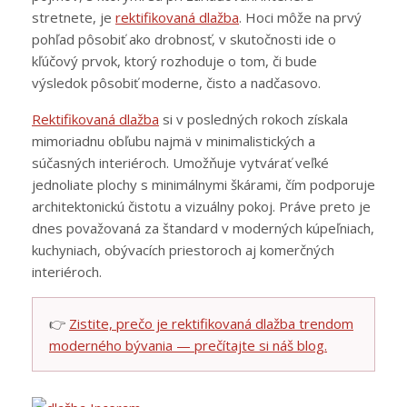
stretnete, je
rektifikovaná dlažba
. Hoci môže na prvý
pohľad pôsobiť ako drobnosť, v skutočnosti ide o
kľúčový prvok, ktorý rozhoduje o tom, či bude
výsledok pôsobiť moderne, čisto a nadčasovo.
Rektifikovaná dlažba
si v posledných rokoch získala
mimoriadnu obľubu najmä v minimalistických a
súčasných interiéroch. Umožňuje vytvárať veľké
jednoliate plochy s minimálnymi škárami, čím podporuje
architektonickú čistotu a vizuálny pokoj. Práve preto je
dnes považovaná za štandard v moderných kúpeľniach,
kuchyniach, obývacích priestoroch aj komerčných
interiéroch.
👉
Zistite, prečo je rektifikovaná dlažba trendom
moderného bývania — prečítajte si náš blog.