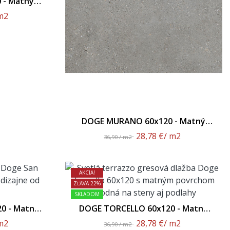
 - Matný
m2
DOGE MURANO 60x120 - Matný
Povrch
28,78 €
/ m2
36,90 / m2
AKCIA!
ZĽAVA 22%
SKLADOM
0 - Matný
DOGE TORCELLO 60x120 - Matný
Povrch
m2
28,78 €
/ m2
36,90 / m2