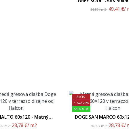
GREY SOUL DARK 90x90
Povrch
49,41 €
/ 
54,89 / m2
AKCIA!
ZĽAVA 22%
SKLADOM
IALTO 60x120 - Matný
DOGE SAN MARCO 60x12
Povrch
Povrch
28,78 €
/ m2
28,78 €
/ 
90 / m2
36,90 / m2