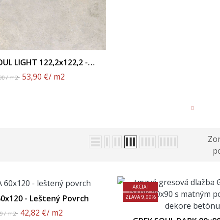
UL LIGHT 122,2x122,2 -
Matný Povrch
53,90 €
/ m2
90 / m2
Zor
po
AKCIA!
60x120 - Leštený Povrch
ZĽAVA 9,99%
42,82 €
/ m2
89 / m2