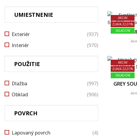
UMIESTNENIE
AKCIA!
ZĽAVA 22,01%
GREY SOUL
SKLADOM
Exteriér
(937)
39,
Interiér
(970)
POUŽITIE
AKCIA!
ZĽAVA 22,01%
SKLADOM
Dlažba
(997)
GREY SOU
39,
Obklad
(906)
POVRCH
Lapovaný povrch
(4)