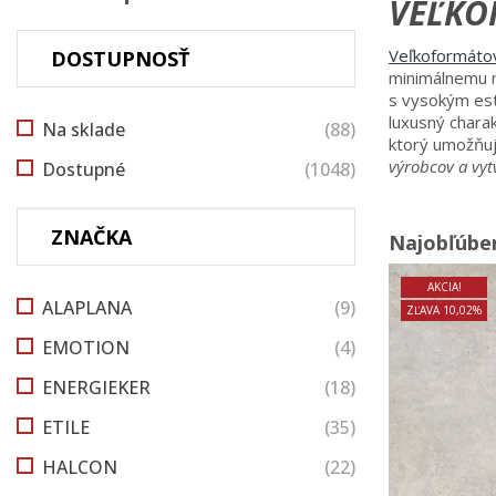
VEĽKO
Veľkoformáto
DOSTUPNOSŤ
minimálnemu m
s vysokým est
luxusný chara
Na sklade
(88)
ktorý umožňuj
výrobcov a vyt
Dostupné
(1048)
ZNAČKA
Najobľúben
AKCIA!
ALAPLANA
(9)
ZĽAVA 10,02%
EMOTION
(4)
ENERGIEKER
(18)
ETILE
(35)
HALCON
(22)