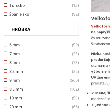
Turecko
(13)
Španielsko
(92)
Veľkofo
Veľkofor
HRÚBKA
na najvyšš
čo mu zabe
škrabancom
6 mm
(59)
7 mm
(25)
Nízka nas
predurčuje
8 mm
(73)
škvrnám a v
8,5 mm
(22)
výborne ho
UV žiareni
9 mm
(560)
predstavujú
9,5 mm
(162)
✔ Menej šk
10 mm
(55)
moderné int
✔ Jednodu
20 mm
(66)