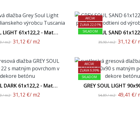
AKCIA!
ZĽAVA 22,01%
 LIGHT 61x122,2 - Matný
GREY SOUL SAND 61x122,
SKLADOM
Povrch
Povrch
31,12 €
/ m2
31,12 €
/ 
90 / m2
39,90 / m2
AKCIA!
ZĽAVA 9,99%
SKLADOM
L DARK 61x122,2 - Matný
GREY SOUL LIGHT 90x90
Povrch
Povrch
31,12 €
/ m2
49,41 €
/ 
90 / m2
54,89 / m2