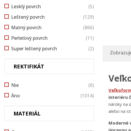
Lesklý povrch
(5)
Leštený povrch
(129)
Matný povrch
(866)
Perleťový povrch
(11)
Super leštený povrch
(2)
Zobrazuje
REKTIFIKÁT
Veľk
Nie
(6)
Veľkofor
Áno
(1014)
interiéru č
nároky na 
alebo na st
MATERIÁL
Moderné v
úpravou a