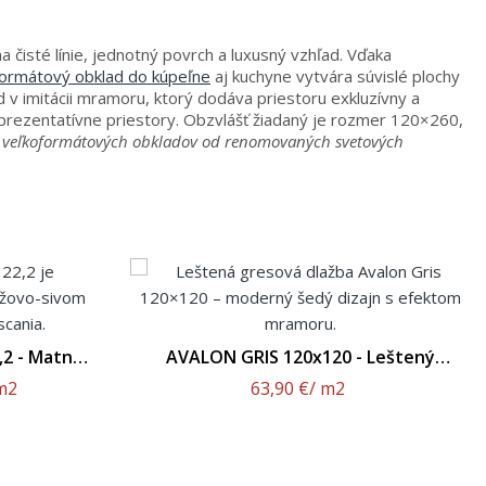
 čisté línie, jednotný povrch a luxusný vzhľad. Vďaka
formátový obklad do kúpeľne
aj kuchyne vytvára súvislé plochy
 imitácii mramoru, ktorý dodáva priestoru exkluzívny a
eprezentatívne priestory. Obzvlášť žiadaný je rozmer 120×260,
 veľkoformátových obkladov od renomovaných svetových
,2 - Matný
AVALON GRIS 120x120 - Leštený
Povrch
m2
63,90 €
/ m2