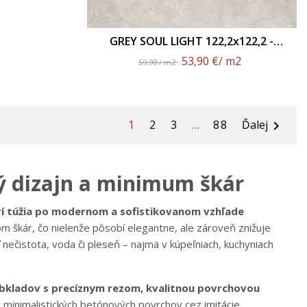
GREY SOUL LIGHT 122,2x122,2 -
Matný Povrch
53,90 €
/ m2
59,90 / m2
1
2
3
…
88
Ďalej

ý dizajn a minimum škár
rí túžia po modernom a sofistikovanom vzhľade
m škár, čo nielenže pôsobí elegantne, ale zároveň znižuje
ečistota, voda či pleseň – najmä v kúpeľniach, kuchyniach
kladov s precíznym rezom, kvalitnou povrchovou
 minimalistických betónových povrchov cez imitácie