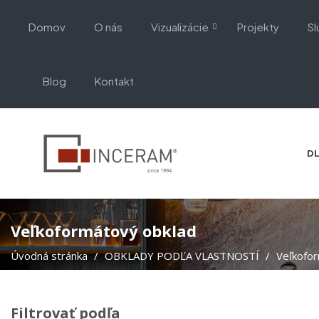
Domov
O nás
Vizualizácie
Projekty
Sl
Blog
Kontakt
DL
Veľkoformátový obklad
Úvodná stránka
OBKLADY PODĽA VLASTNOSTÍ
Veľkofo
Filtrovať podľa