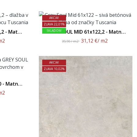
AKCIA!
ZĽAVA 22,01%
2 - Matný
SKLADOM
GREY SOUL MID 61x122,2 - Matný
Povrch
m2
31,12 €
/ m2
39,90 / m2
AKCIA!
ZĽAVA 10,02%
 - Matný
m2