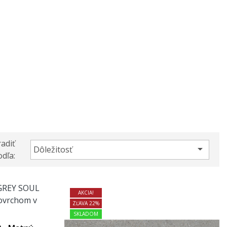
adiť

Dôležitosť
dľa:
AKCIA!
ZĽAVA 22%
SKLADOM