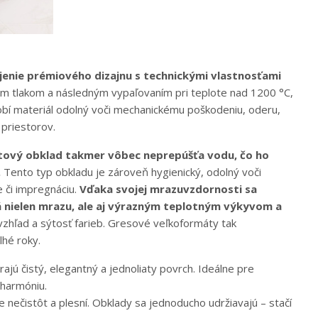
enie prémiového dizajnu s technickými vlastnosťami
m tlakom a následným vypaľovaním pri teplote nad 1200 °C,
bí materiál odolný voči mechanickému poškodeniu, oderu,
priestorov.
tový obklad takmer vôbec neprepúšťa vodu, čo ho
.
Tento typ obkladu je zároveň hygienický, odolný voči
 či impregnáciu.
Vďaka svojej mrazuvzdornosti sa
lá nielen mrazu, ale aj výrazným teplotným výkyvom a
vzhľad a sýtosť farieb. Gresové veľkoformáty tak
lhé roky.
rajú čistý, elegantný a jednoliaty povrch. Ideálne pre
 harmóniu.
nečistôt a plesní. Obklady sa jednoducho udržiavajú – stačí