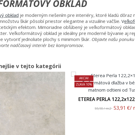
FORMÁTOVÝ OBKLAD
vý obklad
je moderným riešením pre interiéry, ktoré kladú dôraz na
nožstvu škár pôsobí priestor elegantne a vizuálne väčšie.
V
eľko
etickým efektom. Mimoriadne obľúbený je veľkoformátový obklad v
kter. Veľkoformátový obklad je ideálny pre moderné bývanie aj r
e vytvoriť jednoliate plochy s minimom škár.
Objavte našu ponuku
vorte nadčasový interiér bez kompromisov.
ejšie v tejto kategórii
AKCIA!
ZĽAVA 10%
ETEREA PERLA 122,2x122
Povrch
53,91 €
/ 
59,90 / m2