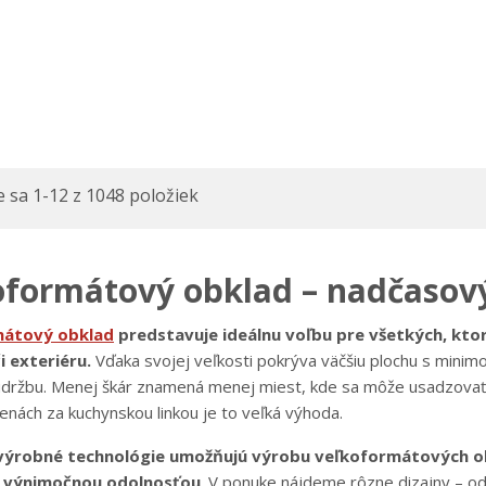
 sa 1-12 z 1048 položiek
oformátový obklad – nadčasov
mátový obklad
predstavuje ideálnu voľbu pre všetkých, kto
i exteriéru.
Vďaka svojej veľkosti pokrýva väčšiu plochu s minimo
údržbu. Menej škár znamená menej miest, kde sa môže usadzovať n
enách za kuchynskou linkou je to veľká výhoda.
ýrobné technológie umožňujú výrobu veľkoformátových ob
 výnimočnou odolnosťou
. V ponuke nájdeme rôzne dizajny – od