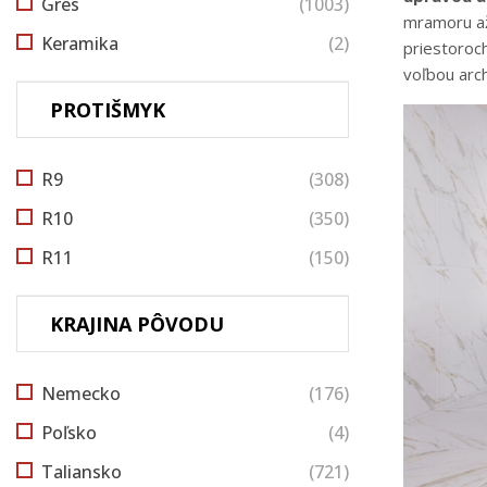
Gres
(1003)
mramoru až 
Keramika
(2)
priestoroc
voľbou arch
PROTIŠMYK
R9
(308)
R10
(350)
R11
(150)
KRAJINA PÔVODU
Nemecko
(176)
Poľsko
(4)
Taliansko
(721)