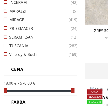
INCERAM
(42)
MARAZZI
(5)
MIRAGE
(419)
PRISSMACER
(24)
GREY SO
SERAMIKSAN
(12)
59,
TUSCANIA
(282)
Villeroy & Boch
(169)
CENA
18,00 € - 570,00 €
AKCIA!
SEVILLA 
ZĽAVA 22%
FARBA
SKLADOM
54,