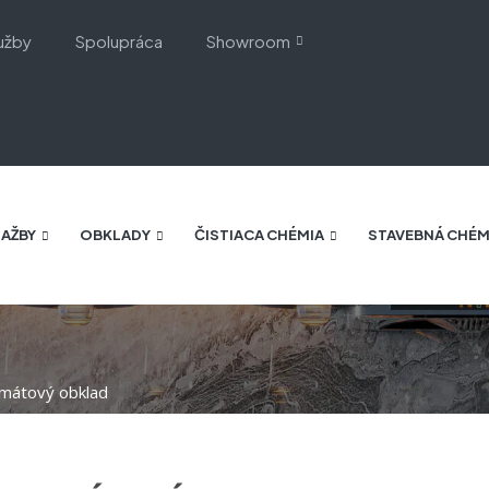
užby
Spolupráca
Showroom
AŽBY
OBKLADY
ČISTIACA CHÉMIA
STAVEBNÁ CHÉM
rmátový obklad