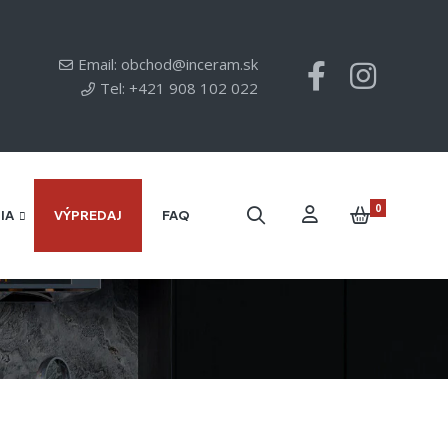
Email: obchod@inceram.sk
Tel: +421 908 102 022
0
IA
VÝPREDAJ
FAQ