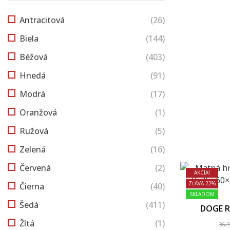
Antracitová
(26)
Biela
(144)
Béžová
(403)
Hnedá
(91)
Modrá
(17)
Oranžová
(1)
Ružová
(5)
Zelená
(16)
Červená
(2)
AKCIA!
ZĽAVA 22%
Čierna
(40)
SKLADOM
Šedá
(411)
DOGE R
Žltá
(1)
36,