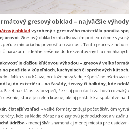
rmátový gresový obklad – najväčšie výhody
mátový obklad
vyrobený z gresového materiálu ponúka spoj
ej úrovni.
Gresový obklad vzniká lisovaním pod extrémne vysoký
zpečuje mimoriadnu pevnosť a trvácnosť. Tento proces z neho ro
 či nárazom – ideálne riešenie do frekventovaných a namáhaných 
iakavosť je ďalšou kľúčovou výhodou – gresový veľkoformá
 na použitie v kúpeľniach, kuchyniach či sprchových kútoch
eľmi ľahko sa udržiava, pretože nevyžaduje špeciálne ošetrovanie
dí aj do exteriéru – na fasády, terasy či balkóny, kde odo
u.
Farebná stálosť zabezpečí, že si aj po rokoch zachová rovnaký 
 riešenie, ktoré je nielen krásne, ale aj praktické a spoľahlivé na d
ár, čistejší vzhľad
- veľké formáty znižujú počet škár, čím vytvá
eriéry, kde sa kladie dôraz na dizajnovú jednoduchosť a vizuálnu
chá údržba
- menej škár znamená aj menej miesta pre usádzanie 