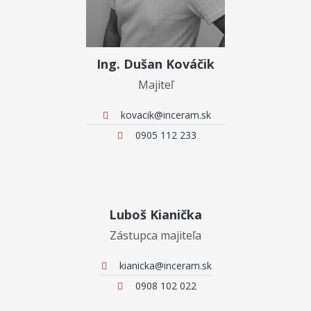
Ing. Dušan Kováčik
Majiteľ
kovacik@inceram.sk
0905 112 233
Luboš Kianička
Zástupca majiteľa
kianicka@inceram.sk
0908 102 022