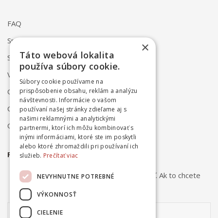
FAQ
Spôsob dodania
×
Táto webová lokalita
Spôsob platby
používa súbory cookie.
Vrátenie a reklamácia
Súbory cookie používame na
Odstúpenie od zmluvy online
prispôsobenie obsahu, reklám a analýzu
návštevnosti. Informácie o vašom
Obchodné podmienky
používaní našej stránky zdieľame aj s
našimi reklamnými a analytickými
Ochrana osobných údajov
partnermi, ktorí ich môžu kombinovať s
inými informáciami, ktoré ste im poskytli
alebo ktoré zhromaždili pri používaní ich
PRIHLÁSTE SA NA ODBER NOVINIEK
služieb.
Prečítať viac
Odber noviniek môžete kedykoľvek zrušiť. Ak to chcete
NEVYHNUTNE POTREBNÉ
urobiť, kontaktujte nás.
VÝKONNOSŤ
CIELENIE