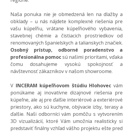
Naša ponuka nie je obmedzená len na dlažby a
obklady – u nás nájdete komplexné riešenia pre
vašu kúpeľňu, vrátane kúpeľňového vybavenia,
stavebnej chémie a čistiacich prostriedkov od
renomovaných španielskych a talianskych značiek.
Osobný prístup, odborné poradenstvo a
profesionálna pomoc
sú našimi prioritami, vďaka
čomu dosahujeme vysokú spokojnosť a
návštevnosť zákazníkov v našom showroome.
V
INCERAM kúpeľňovom štúdiu Hlohovec
vám
ponúkame aj inovatívne dizajnové riešenia pre
kúpeľne, ale aj pre ďalšie interiérové a exteriérové
priestory, ako sú kuchyne, obývacie izby, terasy a
ďalšie. Naši odborníci vám pomôžu s vytvorením
3D vizualizácií, ktoré Vám umožnia realisticky si
predstaviť finálny vzhľad vášho projektu ešte pred