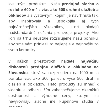
kvalitnými produktmi. Naša
predajná plocha o
rozlohe 600 m² s viac ako 500 druhmi dlažieb a
obkladov
a s výstavnými kójami je navrhnutá tak,
aby inšpirovala a uspokojila aj tých
najnáročnejších zákazníkov, ktorí hľadajú
nadštandardné riešenia pre svoje projekty. Ako
lídri na trhu neustále rozširujeme našu ponuku,
aby sme vám priniesli to najlepšie a najnovšie zo
sveta keramiky.
V našich priestoroch nájdete
najväčšiu
diskontnú predajňu dlažieb a obkladov na
Slovensku
, ktorá sa rozprestiera na 1000 m² a
ponúka viac ako 300 paliet s vyše 500 druhmi
dlažieb a obkladov. Tieto produkty sú ihneď k
videniu a odberu, čím zabezpečujeme okamžitú
dostupnosť a výhodné ceny, ktorým sa
nevyrovnajú žiadne iné kúpeľňové štúdiá v
regióne.