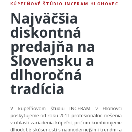
KÚPEĽŇOVÉ ŠTÚDIO INCERAM HLOHOVEC
Najväčšia
diskontná
predajňa na
Slovensku a
dlhoročná
tradícia
V kúpeľňovom štúdiu INCERAM v Hlohovci
poskytujeme od roku 2011 profesionálne riešenia
v oblasti zariadenia kúpeľní, pričom kombinujeme
dlhodobé skúsenosti s najmodernejšími trendmi a