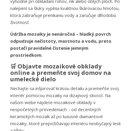
výhodné pri obkladaní rohov, nik alebo oblých plôch.
Po
nalepení sa škáry vyplnia kvalitnou škárovacou hmotou,
ktorá zabraňuje prenikaniu vody a zaručuje dlhodobú
životnosť.
Údržba mozaiky je nenáročná – hladký povrch
odpudzuje nečistoty, mastnotu a vodu, preto
postačí pravidelné čistenie jemným
prostriedkom.
🛒 Objavte mozaikové obklady
online a premeňte svoj domov na
umelecké dielo
Nechajte sa inšpirovať krásou detailu a premeňte svoj
interiér pomocou mozaiky na dizajnový skvost.
Na
našom webe nájdete mozaikové obklady v
nespočetných prevedeniach – od decentných
keramických mozaík až po luxusné diamantové
mozaiky, ktoré prepožičiavajú interiéru neobyčajný lesk
a hĺbku.