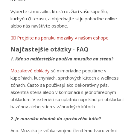
Vyberte si mozaiku, ktorá rozžiari vašu kúpeľňu,
kuchyňu či terasu, a objednajte si ju pohodlne online
alebo nás navštívte osobne.
👉🏻 Prejdite na ponuku mozaiky v našom eshope.
Najčastejšie otázky - FAQ
1. Kde sa najčastejšie používa mozaika na stenu?
Mozaikové obklady
sú mimoriadne populárne v
kúpeľniach, kuchyniach, sprchových kútoch a wellness
zónach. Často sa používajú ako dekoratívny pás,
akcentná stena alebo v kombinácii s jednofarebným
obkladom. V exteriéri sa uplatnia napríklad pri obkladaní
bazénov alebo stien v záhradných kútoch.
2. Je mozaika vhodná do sprchového kúta?
Áno. Mozaika je vďaka svojmu členitému tvaru veľmi