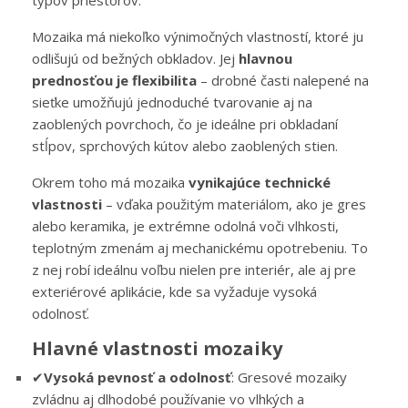
typov priestorov.
Mozaika má niekoľko výnimočných vlastností, ktoré ju
odlišujú od bežných obkladov. Jej
hlavnou
prednosťou je flexibilita
– drobné časti nalepené na
sieťke umožňujú jednoduché tvarovanie aj na
zaoblených povrchoch, čo je ideálne pri obkladaní
stĺpov, sprchových kútov alebo zaoblených stien.
Okrem toho má mozaika
vynikajúce technické
vlastnosti
– vďaka použitým materiálom, ako je gres
alebo keramika, je extrémne odolná voči vlhkosti,
teplotným zmenám aj mechanickému opotrebeniu. To
z nej robí ideálnu voľbu nielen pre interiér, ale aj pre
exteriérové aplikácie, kde sa vyžaduje vysoká
odolnosť.
Hlavné vlastnosti mozaiky
✔
Vysoká pevnosť a odolnosť
: Gresové mozaiky
zvládnu aj dlhodobé používanie vo vlhkých a