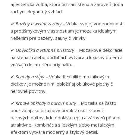
aj estetická voľba, ktorá ochráni stenu a zároveň dodá
kuchyni elegantný vzhľad.
✔
Bazény a wellness zóny
– Vďaka svojej vodeodolnosti
a protišmykovým vlastnostiam je mozaika ideálnym
riešením pre bazény, sauny či vírivky.
✔
Obývačka a vstupné priestory
– Mozaikové dekorácie
na stenách alebo podlahách vytvárajú luxusný dojem a
vnášajú do interiéru originalitu.
✔
Schody a stĺpy
– Vďaka flexibilite mozaikových
dielikov je možné nimi obložiť aj oblúkové plochy či
nerovné povrchy.
✔ Krbové obklady a barové pulty
– Mozaika sa často
používa aj ako dizajnový prvok v okolí krbov či
barových pultov, kde odoláva teplu a zároveň pôsobí
atraktívne. Kombinácia s lesklým alebo metalickým
efektom vytvára moderný a štýlový detail.