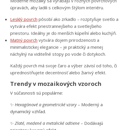
Moderné mozaiky sa vyrábajú v rôznych povrchových
úpravách, aby ladili s celkovým štýlom interiéru.
Lesklý povrch
pôsobí ako zrkadlo – rozptyľuje svetlo a
vytvára efekt priestrannejšieho a svetlejšieho
priestoru. Ideálny je do menších kúpeľní alebo kuchýň.
Matný povrch
vytvára dojem prirodzenosti a
minimalistickej elegancie – je praktický a menej
náchylný na viditeľné stopy po vode či dotykoch.
Každý povrch má svoje čaro a výber závisí od toho, či
uprednostňujete decentnosť alebo žiarivý efekt.
Trendy v mozaikových vzoroch
V súčasnosti sú populárne:
✨
Hexagónové a geometrické vzory
– Moderný a
dynamický vzhľad.
✨
Zlaté, medené a metalické odtiene
– Dodávajú