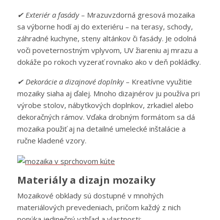
✔ Exteriér a fasády
– Mrazuvzdorná gresová mozaika
sa výborne hodí aj do exteriéru – na terasy, schody,
záhradné kuchyne, steny altánkov či fasády. Je odolná
voči poveternostným vplyvom, UV žiareniu aj mrazu a
dokáže po rokoch vyzerať rovnako ako v deň pokládky.
✔ Dekorácie a dizajnové doplnky
– Kreatívne využitie
mozaiky siaha aj ďalej. Mnoho dizajnérov ju používa pri
výrobe stolov, nábytkových doplnkov, zrkadiel alebo
dekoračných rámov. Vďaka drobným formátom sa dá
mozaika použiť aj na detailné umelecké inštalácie a
ručne kladené vzory.
Materiály a dizajn mozaiky
Mozaikové obklady sú dostupné v mnohých
materiálových prevedeniach, pričom každý z nich
ponúka jedinečný vzhľad a vlastnosti: