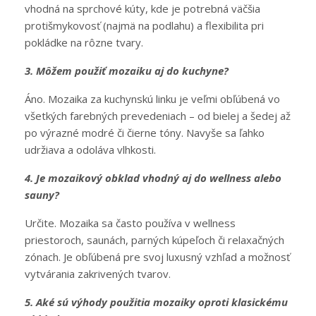
vhodná na sprchové kúty, kde je potrebná väčšia
protišmykovosť (najmä na podlahu) a flexibilita pri
pokládke na rôzne tvary.
3. Môžem použiť mozaiku aj do kuchyne?
Áno. Mozaika za kuchynskú linku je veľmi obľúbená vo
všetkých farebných prevedeniach – od bielej a šedej až
po výrazné modré či čierne tóny. Navyše sa ľahko
udržiava a odoláva vlhkosti.
4. Je mozaikový obklad vhodný aj do wellness alebo
sauny?
Určite. Mozaika sa často používa v wellness
priestoroch, saunách, parných kúpeľoch či relaxačných
zónach. Je obľúbená pre svoj luxusný vzhľad a možnosť
vytvárania zakrivených tvarov.
5. Aké sú výhody použitia mozaiky oproti klasickému