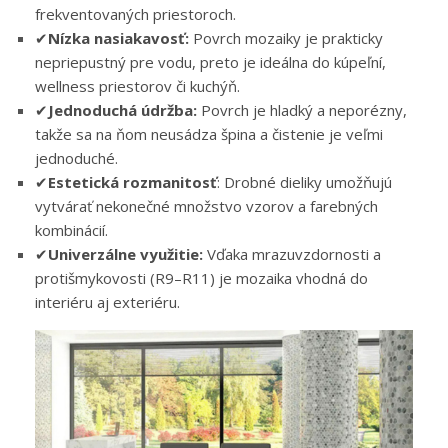
frekventovaných priestoroch.
✔
Nízka nasiakavosť:
Povrch mozaiky je prakticky
nepriepustný pre vodu, preto je ideálna do kúpeľní,
wellness priestorov či kuchýň.
✔
Jednoduchá údržba:
Povrch je hladký a neporézny,
takže sa na ňom neusádza špina a čistenie je veľmi
jednoduché.
✔
Estetická rozmanitosť
: Drobné dieliky umožňujú
vytvárať nekonečné množstvo vzorov a farebných
kombinácií.
✔
Univerzálne využitie:
Vďaka mrazuvzdornosti a
protišmykovosti (R9–R11) je mozaika vhodná do
interiéru aj exteriéru.