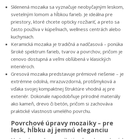
Sklenená mozaika sa vyznačuje neobyčajným leskom,
svetelným lomom a hĺbkou farieb. Je ideálna pre
priestory, ktoré chcete opticky rozžiariť, a preto sa
často používa v kúpeľniach, wellness centrách alebo
kuchyniach.
Keramická mozaika je tradičná a nadčasová – ponúka
široké spektrum farieb, tvarov a povrchov, pričom je
cenovo dostupná a veľmi obľúbená v klasických
interiéroch.
Gresová mozaika predstavuje prémiové riešenie – je
extrémne odolná, mrazuvzdorná, protišmyková a
vďaka svojej kompaktnej štruktúre vhodná aj pre
exteriér. Dokonale napodobňuje prírodné materiály
ako kameň, drevo či betón, pričom si zachováva
praktické vlastnosti umelého povrchu.
Povrchové úpravy mozaiky – pre
lesk, hĺbku aj jemnú eleganciu