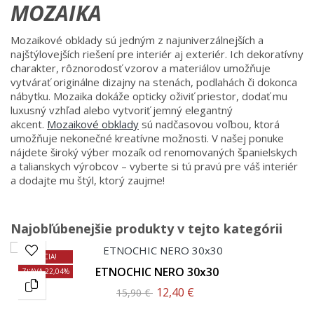
MOZAIKA
Mozaikové obklady sú jedným z najuniverzálnejších a
najštýlovejších riešení pre interiér aj exteriér. Ich dekoratívny
charakter, rôznorodosť vzorov a materiálov umožňuje
vytvárať originálne dizajny na stenách, podlahách či dokonca
nábytku. Mozaika dokáže opticky oživiť priestor, dodať mu
luxusný vzhľad alebo vytvoriť jemný elegantný
akcent.
Mozaikové obklady
sú nadčasovou voľbou, ktorá
umožňuje nekonečné kreatívne možnosti. V našej ponuke
nájdete široký výber mozaík od renomovaných španielskych
a talianskych výrobcov – vyberte si tú pravú pre váš interiér
a dodajte mu štýl, ktorý zaujme!
Najobľúbenejšie produkty v tejto kategórii
AKCIA!
ETNOCHIC NERO 30x30
ZĽAVA 22,04%
12,40 €
15,90 €