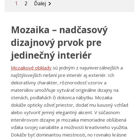
1
2
Ďalej

Mozaika – nadčasový
dizajnový prvok pre
jedinečný interiér
Mozaikové obklady
sú jedným z najuniverzálnejších a
najštýlovejších riešení pre interiér aj exteriér. Ich
dekoratívny charakter, rôznorodosť vzorov a
materiálov umožňuje vytvárať originálne dizajny na
stenách, podlahách či dokonca nábytku. Mozaika
dokáže opticky oživiť priestor, dodať mu luxusný vzhľad
alebo vytvoriť jemný elegantný akcent.
V súčasnom
interiérovom dizajne je mozaika mimoriadne obľúbená
vďaka svojej variabilite a možnosti kreatívneho využitia.
Dokáže byť dominantou miestnosti, no rovnako krásne