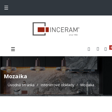
Toggle navigation
☰
Toggle navigation
☰
0
Mozaika
Úvodná stránka
Interiérové obklady
Mozaika