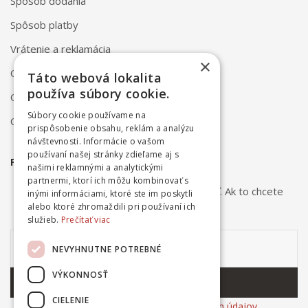
Spôsob dodania
Spôsob platby
Vrátenie a reklamácia
×
Odstúpenie od zmluvy online
Táto webová lokalita
používa súbory cookie.
Obchodné podmienky
Súbory cookie používame na
Ochrana osobných údajov
prispôsobenie obsahu, reklám a analýzu
návštevnosti. Informácie o vašom
používaní našej stránky zdieľame aj s
PRIHLÁSTE SA NA ODBER NOVINIEK
našimi reklamnými a analytickými
partnermi, ktorí ich môžu kombinovať s
Odber noviniek môžete kedykoľvek zrušiť. Ak to chcete
inými informáciami, ktoré ste im poskytli
urobiť, kontaktujte nás.
alebo ktoré zhromaždili pri používaní ich
služieb.
Prečítať viac
NEVYHNUTNE POTREBNÉ
VÝKONNOSŤ
ODOBERAŤ
CIELENIE
Súhlasím so
spracovaním osobných údajov
.