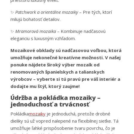
priestoru luxusný efekt.
✨
Patchwork a orientálne mozaiky
– Pre tých, ktorí
milujú bohatosť detailov.
✨
Mramorová mozaika
– Kombinuje nadčasovú
eleganciu s luxusným vzhľadom.
Mozaikové obklady sú nadčasovou voľbou, ktorá
umožňuje nekonečné kreatívne možnosti. V našej
ponuke nájdete široký výber mozaík od
renomovaných španielskych a talianskych
výrobcov – vyberte si tú pravú pre váš interiér a
dodajte mu štýl, ktorý zaujme!
Údržba a pokládka mozaiky –
jednoduchosť a trvácnosť
Pokládka
mozaiky
je jednoduchá, pretože drobné
dieliky sú už vopred nalepené na flexibilnej sieťke. Tá
umožňuje ľahké prispôsobenie tvaru povrchu, čo je