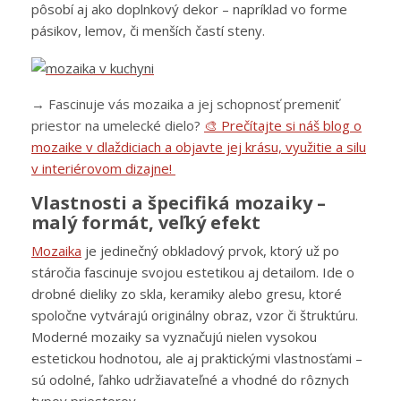
pôsobí aj ako doplnkový dekor – napríklad vo forme
pásikov, lemov, či menších častí steny.
→ Fascinuje vás mozaika a jej schopnosť premeniť
priestor na umelecké dielo?
🎨 Prečítajte si náš blog o
mozaike v dlaždiciach a objavte jej krásu, využitie a silu
v interiérovom dizajne!
Vlastnosti a špecifiká mozaiky –
malý formát, veľký efekt
Mozaika
je jedinečný obkladový prvok, ktorý už po
stáročia fascinuje svojou estetikou aj detailom. Ide o
drobné dieliky zo skla, keramiky alebo gresu, ktoré
spoločne vytvárajú originálny obraz, vzor či štruktúru.
Moderné mozaiky sa vyznačujú nielen vysokou
estetickou hodnotou, ale aj praktickými vlastnosťami –
sú odolné, ľahko udržiavateľné a vhodné do rôznych