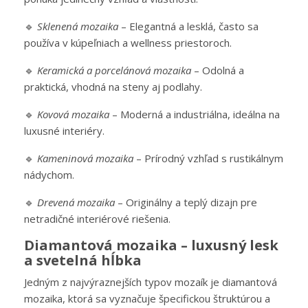
🔹
Sklenená mozaika
– Elegantná a lesklá, často sa
používa v kúpeľniach a wellness priestoroch.
🔹
Keramická a porcelánová mozaika
– Odolná a
praktická, vhodná na steny aj podlahy.
🔹
Kovová mozaika
– Moderná a industriálna, ideálna na
luxusné interiéry.
🔹
Kameninová mozaika
– Prírodný vzhľad s rustikálnym
nádychom.
🔹
Drevená mozaika
– Originálny a teplý dizajn pre
netradičné interiérové riešenia.
Diamantová mozaika – luxusný lesk
a svetelná hĺbka
Jedným z najvýraznejších typov mozaík je diamantová
mozaika, ktorá sa vyznačuje špecifickou štruktúrou a