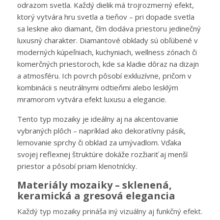
odrazom svetla. Každý dielik má trojrozmerný efekt,
ktorý vytvára hru svetla a tieňov – pri dopade svetla
sa leskne ako diamant, čím dodáva priestoru jedinečný
luxusný charakter.
Diamantové obklady sú obľúbené v
moderných kúpeľniach, kuchyniach, wellness zónach či
komerčných priestoroch, kde sa kladie dôraz na dizajn
a atmosféru. Ich povrch pôsobí exkluzívne, pričom v
kombinácii s neutrálnymi odtieňmi alebo lesklým
mramorom vytvára efekt luxusu a elegancie.
Tento typ mozaiky je ideálny aj na akcentovanie
vybraných plôch – napríklad ako dekoratívny pásik,
lemovanie sprchy či obklad za umývadlom. Vďaka
svojej reflexnej štruktúre dokáže rozžiariť aj menší
priestor a pôsobí priam klenotnícky.
Materiály mozaiky – sklenená,
keramická a gresová elegancia
Každý typ mozaiky prináša iný vizuálny aj funkčný efekt.