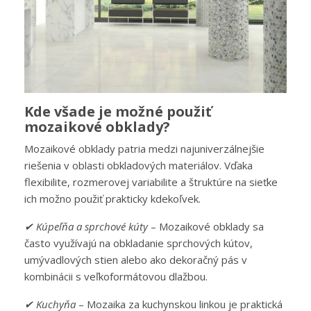
Kde všade je možné použiť
mozaikové obklady?
Mozaikové obklady patria medzi najuniverzálnejšie
riešenia v oblasti obkladových materiálov. Vďaka
flexibilite, rozmerovej variabilite a štruktúre na sieťke
ich možno použiť prakticky kdekoľvek.
✔
Kúpeľňa a sprchové kúty
– Mozaikové obklady sa
často využívajú na obkladanie sprchových kútov,
umývadlových stien alebo ako dekoračný pás v
kombinácii s veľkoformátovou dlažbou.
✔ Kuchyňa
– Mozaika za kuchynskou linkou je praktická