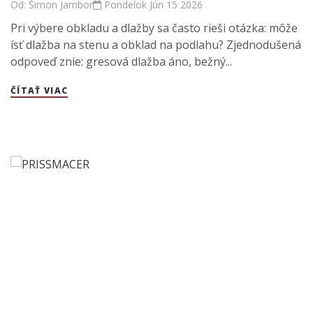
Od:
Šimon Jambor
Pondelok
Jún
15
2026
Pri výbere obkladu a dlažby sa často rieši otázka: môže
ísť dlažba na stenu a obklad na podlahu? Zjednodušená
odpoveď znie: gresová dlažba áno, bežný...
ČÍTAŤ VIAC