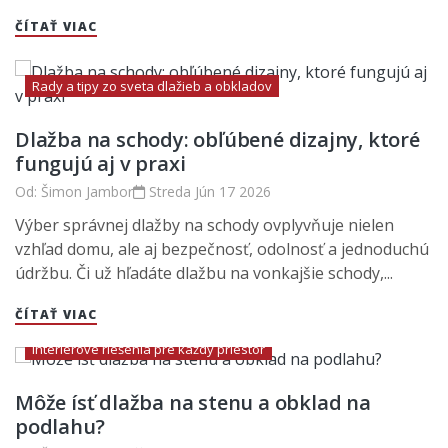
ČÍTAŤ VIAC
Rady a tipy zo sveta dlažieb a obkladov
Dlažba na schody: obľúbené dizajny, ktoré
fungujú aj v praxi
Od:
Šimon Jambor
Streda
Jún
17
2026
Výber správnej dlažby na schody ovplyvňuje nielen
vzhľad domu, ale aj bezpečnosť, odolnosť a jednoduchú
údržbu. Či už hľadáte dlažbu na vonkajšie schody,...
ČÍTAŤ VIAC
Interiérové riešenia pre každý priestor
Môže ísť dlažba na stenu a obklad na
podlahu?