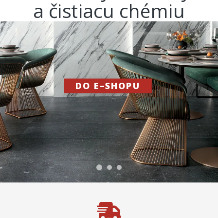
a čistiacu chémiu
DO E–SHOPU
30 rokov skúseností
VIAC O NÁS
a tisíce spokojných