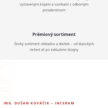
vystavenými kójami a vzorkami s odborným
poradenstvom
Kamenné predajne
NAŠE SHOWROOMY
Hlohovec
Prémiový sortiment
Sereď
Široký sortiment obkladov a dlažieb – od klasických
riešení až po exkluzívne dizajny
ING. DUŠAN KOVÁČIK – INCERAM