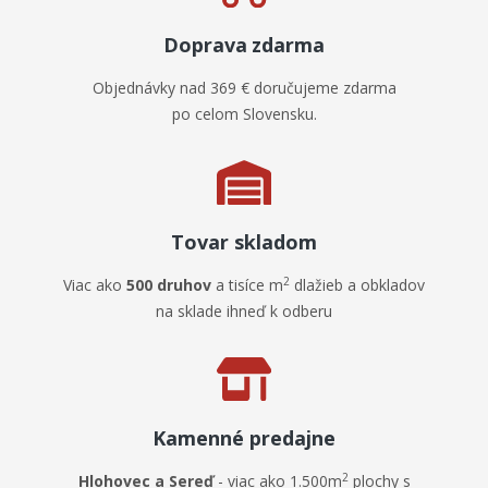
zákazníkov
Doprava zdarma
Objednávky nad 369 € doručujeme zdarma
po celom Slovensku.
Tovar skladom
2
Viac ako
500 druhov
a tisíce m
dlažieb a obkladov
na sklade ihneď k odberu
Kamenné predajne
2
Hlohovec a Sereď
- viac ako 1.500m
plochy s