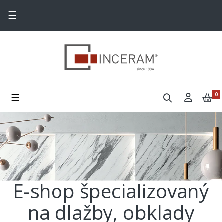
Toggle navigation
☰
Toggle navigation
☰
0
E-shop špecializovaný
na dlažby, obklady