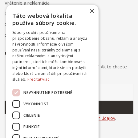
Vrátenie a reklamácia
×
Odstúpenie od zmluvy online
Táto webová lokalita
používa súbory cookie.
Obchodné podmienky
Súbory cookie používame na
Ochrana osobných údajov
prispôsobenie obsahu, reklám a analýzu
návštevnosti. Informácie o vašom
používaní našej stránky zdieľame aj s
PRIHLÁSTE SA NA ODBER NOVINIEK
našimi reklamnými a analytickými
partnermi, ktorí ich môžu kombinovať s
Odber noviniek môžete kedykoľvek zrušiť. Ak to chcete
inými informáciami, ktoré ste im poskytli
urobiť, kontaktujte nás.
alebo ktoré zhromaždili pri používaní ich
služieb.
Prečítať viac
NEVYHNUTNE POTREBNÉ
VÝKONNOSŤ
ODOBERAŤ
CIELENIE
Súhlasím so
spracovaním osobných údajov
.
FUNKCIE