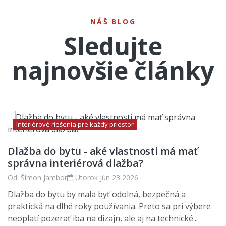
NÁŠ BLOG
Sledujte
najnovšie články
Interiérové riešenia pre každý priestor
Dlažba do bytu - aké vlastnosti má mať
správna interiérová dlažba?
Od:
Šimon Jambor
Utorok
Jún
23
2026
Dlažba do bytu by mala byť odolná, bezpečná a
praktická na dlhé roky používania. Preto sa pri výbere
neoplatí pozerať iba na dizajn, ale aj na technické...