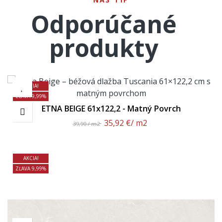
Odporúčané
produkty
AKCIA!
ZĽAVA 9,99%
ETNA BEIGE 61x122,2 - Matný Povrch
35,92 €
/ m2
39,90 / m2
AKCIA!
ZĽAVA 9,99%