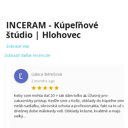
INCERAM - Kúpeľňové
štúdio | Hlohovec
Zobraziť viac
Zobraziť ďalšie recenczie
Ľubica Bérešová
2 months ago
Keby som mohla dať 20 ⭐ tak dám toľko 🙏 Úžasný pro-
zakaznícky prístup. Keďže sme z Košíc, obklady do kúpeľne sme
riešili naďiaľku, obrovská ochota a profesionalita, fakt sa to už v
dnešnej dobe málokedy vidí. Obklady krásne, kvalitné a majú
veľký...