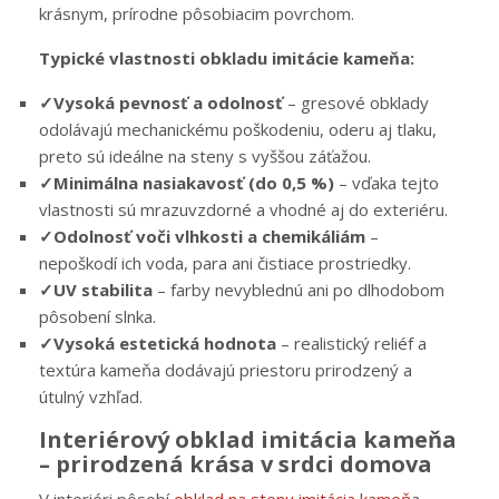
krásnym, prírodne pôsobiacim povrchom.
Typické vlastnosti obkladu imitácie kameňa:
✓Vysoká pevnosť a odolnosť
– gresové obklady
odolávajú mechanickému poškodeniu, oderu aj tlaku,
preto sú ideálne na steny s vyššou záťažou.
✓Minimálna nasiakavosť (do 0,5 %)
– vďaka tejto
vlastnosti sú mrazuvzdorné a vhodné aj do exteriéru.
✓Odolnosť voči vlhkosti a chemikáliám
–
nepoškodí ich voda, para ani čistiace prostriedky.
✓UV stabilita
– farby nevyblednú ani po dlhodobom
pôsobení slnka.
✓Vysoká estetická hodnota
– realistický reliéf a
textúra kameňa dodávajú priestoru prirodzený a
útulný vzhľad.
Interiérový obklad imitácia kameňa
– prirodzená krása v srdci domova