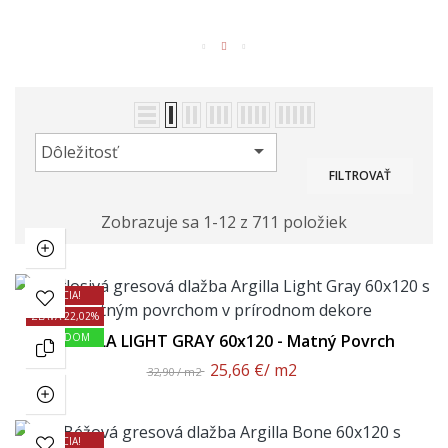

Dôležitosť
FILTROVAŤ
Zobrazuje sa 1-12 z 711 položiek
AKCIA!
ZĽAVA 22,02%
SKLADOM
ARGILLA LIGHT GRAY 60x120 - Matný Povrch
25,66 €
/ m2
32,90 / m2
AKCIA!