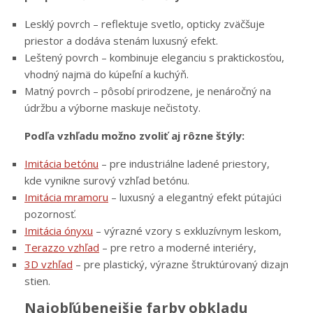
Lesklý povrch – reflektuje svetlo, opticky zväčšuje
priestor a dodáva stenám luxusný efekt.
Leštený povrch – kombinuje eleganciu s praktickosťou,
vhodný najmä do kúpeľní a kuchýň.
Matný povrch – pôsobí prirodzene, je nenáročný na
údržbu a výborne maskuje nečistoty.
Podľa vzhľadu možno zvoliť aj rôzne štýly:
Imitácia betónu
– pre industriálne ladené priestory,
kde vynikne surový vzhľad betónu.
Imitácia mramoru
– luxusný a elegantný efekt pútajúci
pozornosť.
Imitácia ónyxu
– výrazné vzory s exkluzívnym leskom,
Terazzo vzhľad
– pre retro a moderné interiéry,
3D vzhľad
– pre plastický, výrazne štruktúrovaný dizajn
stien.
Najobľúbenejšie farby obkladu