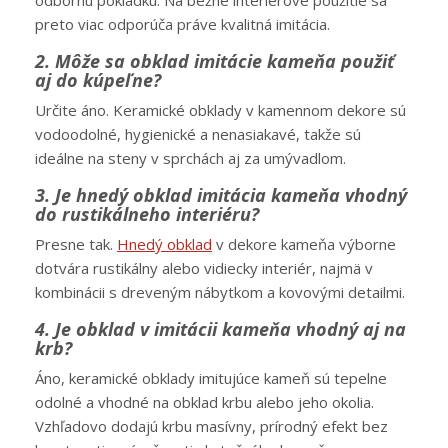
odbornú pokládku. Na bežné interiérové použitie sa
preto viac odporúča práve kvalitná imitácia.
2. Môže sa obklad imitácie kameňa použiť
aj do kúpeľne?
Určite áno. Keramické obklady v kamennom dekore sú
vodoodolné, hygienické a nenasiakavé, takže sú
ideálne na steny v sprchách aj za umývadlom.
3. Je hnedý obklad imitácia kameňa vhodný
do rustikálneho interiéru?
Presne tak.
Hnedý obklad
v dekore kameňa výborne
dotvára rustikálny alebo vidiecky interiér, najmä v
kombinácii s dreveným nábytkom a kovovými detailmi.
4. Je obklad v imitácii kameňa vhodný aj na
krb?
Áno, keramické obklady imitujúce kameň sú tepelne
odolné a vhodné na obklad krbu alebo jeho okolia.
Vzhľadovo dodajú krbu masívny, prírodný efekt bez