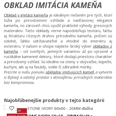
OBKLAD IMITÁCIA KAMEŇA
Obklad v imitácii kameňa
je ideálnym riešením pre tých, ktorí
túžia po prirodzenom vzhľade a nadčasovej elegancii
kameňa, no zároveň chcú využiť praktické výhody gresových
materiálov. Tieto obklady verne napodobňujú textúru, farbu
aj štruktúru rôznych druhov prírodného kameňa, pričom sú
odolné, ľahko udržiavateľné a vhodné do interiéru aj
exteriéru. V našom e-shope nájdete široký výber
obkladov z
kameňa
– od svetlých, jemných variantov až po výrazné a
rustikálne kamenné dekory, ktoré dodajú priestoru charakter
a prirodzený vzhľad. Sú ideálne na steny v obývačke, kúpeľni,
kuchyni, ale aj na fasády, sokle či záhradné múriky.
Prezrite si našu ponuku
obkladov imitujúcich kameň
a vytvorte
si štýlový a odolný priestor s atmosférou prírodných materiálov
bez kompromisov.
Najobľúbenejšie produkty v tejto kategórii
AKCIA!
ZĽAVA 10,01%