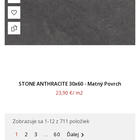
STONE ANTHRACITE 30x60 - Matný Povrch
23,90 €
/ m2
Zobrazuje sa 1-12 z 711 položiek
1
2
3
…
60
Ďalej
