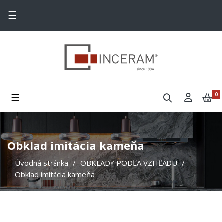
Toggle navigation
☰
Toggle navigation
☰
0
Obklad imitácia kameňa
Úvodná stránka
OBKLADY PODĽA VZHĽADU
Obklad imitácia kameňa