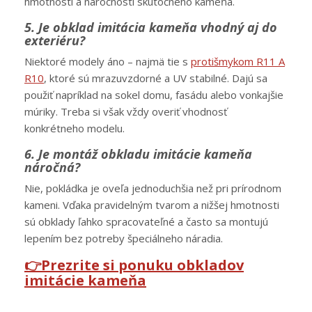
hmotnosti a náročnosti skutočného kameňa.
5. Je obklad imitácia kameňa vhodný aj do
exteriéru?
Niektoré modely áno – najmä tie s
protišmykom R11 A
R10
, ktoré sú mrazuvzdorné a UV stabilné. Dajú sa
použiť napríklad na sokel domu, fasádu alebo vonkajšie
múriky. Treba si však vždy overiť vhodnosť
konkrétneho modelu.
6. Je montáž obkladu imitácie kameňa
náročná?
Nie, pokládka je oveľa jednoduchšia než pri prírodnom
kameni. Vďaka pravidelným tvarom a nižšej hmotnosti
sú obklady ľahko spracovateľné a často sa montujú
lepením bez potreby špeciálneho náradia.
👉Prezrite si ponuku obkladov
imitácie kameňa