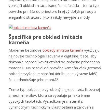
vonkajší obklad imitácia kameňa na fasádu – tento typ
povrchu prináša do priestoru hrejivý dotyk prírody a
elegantnú štruktúru, ktorá nikdy nevyjde z módy.
Špecifiká pre obklad imitácie
kameňa
Moderné betónové
obklady imitácia kameňa
využívajú
najnovšie technológie lisovania a digitálnej tlače, aby
dokonale reprodukovali vzhľad skutočného prírodného
materiálu. Na rozdiel od pravého kameňa však gresový
obklad nevyžaduje náročnú údržbu a je výrazne ľahší,
čo zjednodušuje jeho montáž.
Tento typ obkladu je vyrobený z gresu, teda lisovanej
zmesi minerálov, ktorá sa vypaľuje pri extrémne
vysokých teplotách. Výsledkom je materiál s
výnimočnými technickými vlastnosťami a zároveň s