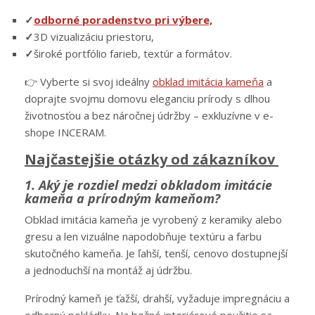
✓
odborné poradenstvo pri výbere,
✓
3D vizualizáciu priestoru,
✓
široké portfólio farieb, textúr a formátov.
👉 Vyberte si svoj ideálny
obklad imitácia kameňa
a
doprajte svojmu domovu eleganciu prírody s dlhou
životnosťou a bez náročnej údržby – exkluzívne v e-
shope INCERAM.
Najčastejšie otázky od zákazníkov
1. Aký je rozdiel medzi obkladom imitácie
kameňa a prírodným kameňom?
Obklad imitácia kameňa je vyrobený z keramiky alebo
gresu a len vizuálne napodobňuje textúru a farbu
skutočného kameňa. Je ľahší, tenší, cenovo dostupnejší
a jednoduchší na montáž aj údržbu.
Prírodný kameň je ťažší, drahší, vyžaduje impregnáciu a