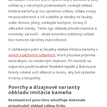
vzhľad aj v náročných podmienkach, vonkajší obklad
imitácia kameňa je tou správnou voľbou. Vďaka svojej
mrazuvzdornosti a UV stabilite je ideálny na fasády,
sokle domov, ploty, vonkajšie kuchyne, terasy či
záhradné múriky. Tento typ obkladu pôsobí masívne a
esteticky zároveň – dodá exteriéru noblesný vzhľad
bez nutnosti náročnej starostlivosti.
K obľúbeným patrí aj fasádny obklad imitácia kameňa v
sivých a béžových odtieňoch
, ktoré pôsobia príjemne
neutrálnym, no moderným dojmom. Pri montáži sa
odporúča použiť kvalitné flexibilné lepidlá a škárovacie
hmoty odolné voči vlhkosti a mrazu, aby bol výsledok
trvácny a bezpečný.
Povrchy a dizajnové varianty
obkladu imitácie kameňa
Rozmanitosť povrchov umožňuje dokonale
prispôsobiť obklad vášmu štýlu: