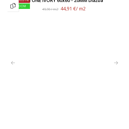
STONE IVORY 60x60 - 20MM Dlažba
SKLADOM
44,91 €
/ m2
49,90 / m2