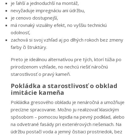
je ľahší a jednoduchší na montáž,
nevyžaduje impregnáciu ani údržbu,
je cenovo dostupnejší,
má rovnaký vizuálny efekt, no vyššiu technickú
odolnosť,
zachová si svoj vzhľad aj po dlhých rokoch bez zmeny
farby či štruktúry.
Preto je ideálnou alternatívou pre tých, ktorí túžia po
prirodzenom vzhľade, no nechcú riešiť náročnú
starostlivosť o pravý kameň.
Pokládka a starostlivosť o obklad
imitácie kameňa
Pokládka gresového obkladu je nenáročná a umožňuje
precízne spracovanie. Možno ju realizovať klasickým
spôsobom – pomocou lepidla na pevný podklad, alebo
na odvetrané fasády pri exteriérových riešeniach. Na
údržbu postačí voda a jemný čistiaci prostriedok, bez