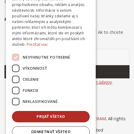
Ochrana osobných údajov
prispôsobenie obsahu, reklám a analýzu
návštevnosti. Informácie o vašom
používaní našej stránky zdieľame aj s
PRIHLÁSTE SA NA ODBER NOVINIEK
našimi reklamnými a analytickými
partnermi, ktorí ich môžu kombinovať s
Odber noviniek môžete kedykoľvek zrušiť. Ak to chcete
inými informáciami, ktoré ste im poskytli
urobiť, kontaktujte nás.
alebo ktoré zhromaždili pri používaní ich
služieb.
Prečítať viac
NEVYHNUTNE POTREBNÉ
VÝKONNOSŤ
ODOBERAŤ
CIELENIE
Súhlasím so
spracovaním osobných údajov
.
FUNKCIE
NEKLASIFIKOVANÉ
PRIJAŤ VŠETKO
© Copyright 2025
Ing. Dušan Kováčik INCERAM
. All rights
ODMIETNUŤ VŠETKO