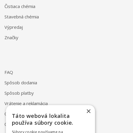
Čistiaca chémia
Stavebná chémia
Výpredaj
Značky
FAQ
Spôsob dodania
Spôsob platby
Vrátenie a reklamácia
×
Odstúpenie od zmluvy online
Táto webová lokalita
používa súbory cookie.
Obchodné podmienky
Súbory cookie používame na