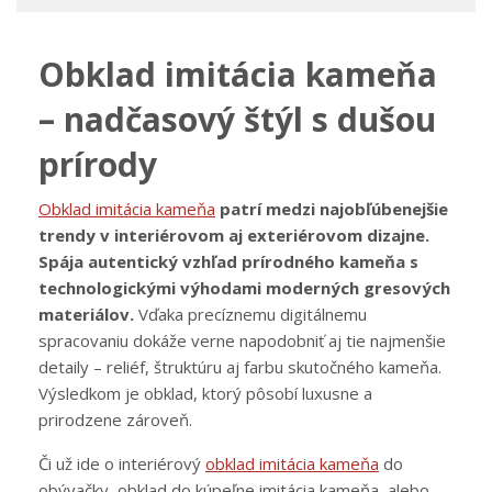
Obklad imitácia kameňa
– nadčasový štýl s dušou
prírody
Obklad imitácia kameňa
patrí medzi najobľúbenejšie
trendy v interiérovom aj exteriérovom dizajne.
Spája autentický vzhľad prírodného kameňa s
technologickými výhodami moderných gresových
materiálov.
Vďaka precíznemu digitálnemu
spracovaniu dokáže verne napodobniť aj tie najmenšie
detaily – reliéf, štruktúru aj farbu skutočného kameňa.
Výsledkom je obklad, ktorý pôsobí luxusne a
prirodzene zároveň.
Či už ide o interiérový
obklad imitácia kameňa
do
obývačky, obklad do kúpeľne imitácia kameňa, alebo