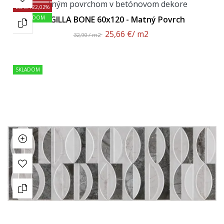
ZĽAVA 22,02%
SKLADOM
ARGILLA BONE 60x120 - Matný Povrch
25,66 €
/ m2
32,90 / m2
SKLADOM