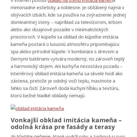
V interiéri pôsobí
obklad na stenu imitácia kameň
a
mimoriadne esteticky a noblesne. Je obľúbený najmä v
obývacích izbách, kde sa používa na zvýraznenie jednej
dominantnej steny – napríklad za televízorom, krbom
alebo ako dizajnové pozadie v minimalistických
priestoroch. V kúpeľni sa obklad do kúpeľne imitácia
kameňa postará o luxusnú atmosféru pripomínajúcu
spa alebo prírodné kúpele. V kombinácii s drevom a
čiernymi batériami vytvára moderný, no zároveň teplý
a harmonický dojem. Ani kuchyňa nezostáva pozadu –
interiérový obklad imitácia kameňa sa skvele hodí ako
zástena, pretože je odolný voči teplu, mastnote a
ľahko sa čistí. Zároveň dodá kuchyni hĺbku a textúru,
ktorú bežné hladké obklady nemajú.
Vonkajší obklad imitácia kameňa –
odolná krása pre fasády a terasy
Ak hľadáte riešenie, ktoré vydrží roky a zachová si svoj