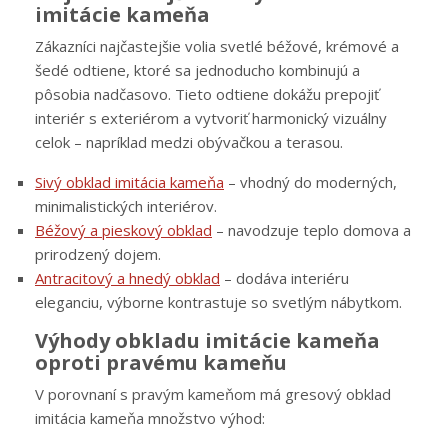
imitácie kameňa
Zákazníci najčastejšie volia svetlé béžové, krémové a
šedé odtiene, ktoré sa jednoducho kombinujú a
pôsobia nadčasovo. Tieto odtiene dokážu prepojiť
interiér s exteriérom a vytvoriť harmonický vizuálny
celok – napríklad medzi obývačkou a terasou.
Sivý obklad imitácia kameňa
– vhodný do moderných,
minimalistických interiérov.
Béžový a pieskový obklad
– navodzuje teplo domova a
prirodzený dojem.
Antracitový a hnedý obklad
– dodáva interiéru
eleganciu, výborne kontrastuje so svetlým nábytkom.
Výhody obkladu imitácie kameňa
oproti pravému kameňu
V porovnaní s pravým kameňom má gresový obklad
imitácia kameňa množstvo výhod: