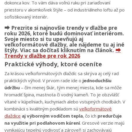
dokonca kov. To vám dáva voľnú ruku pri zariaďovaní
priestoru v akomkoľvek štýle – od industriálneho loftu až po
sofistikovaný interiér.
⮕ Prezrite si najnovšie trendy v dlažbe pre
roku 2026, ktoré budú dominovať interiérom.
Svoje miesto si tu upevňujú aj
veľkoformátové dlažby, ale nájdeme tu aj iné
štýly. Viac sa dočítaš kliknutím na článok.
⮕
Trendy v dlažbe pre rok 2026
Praktické výhody, ktoré oceníte
Za krásou veľkoformátových dlaždíc sa skrýva aj celý rad
praktických výhod. V prvom rade ide o
jednoduchšiu
údržbu
– čím menej škár, tým menej miesta, kde sa môže
hromadiť špina, mastnota či vodný kameň. To je obzvlášť
vítané v kúpeľniach, kuchyniach alebo vstupných chodbách. V
kombinácii s kvalitným podkladom sú
veľkoformátové
dlaždice
aj výborným vodičom tepla
, čo ich
predurčuje
na využitie pri podlahovom kúrení
. Gresové verzie majú
vynikajúcu tepelnú vodivosť a zároveň si zachovávajú