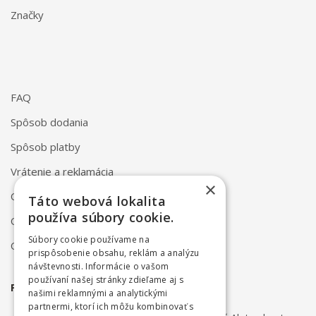
Značky
FAQ
Spôsob dodania
Spôsob platby
Vrátenie a reklamácia
×
Odstúpenie od zmluvy online
Táto webová lokalita
používa súbory cookie.
Obchodné podmienky
Súbory cookie používame na
Ochrana osobných údajov
prispôsobenie obsahu, reklám a analýzu
návštevnosti. Informácie o vašom
používaní našej stránky zdieľame aj s
PRIHLÁSTE SA NA ODBER NOVINIEK
našimi reklamnými a analytickými
partnermi, ktorí ich môžu kombinovať s