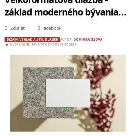
základ moderného bývania
pre vytvorenie štýlového a
Zdieľať
Facebook
funkčného priestoru
DIZAJN, VZHĽAD A ŠTÝL DLAŽIEB
AUTOR:
DOMINIKA JEŽOVÁ
UVEREJNENÉ:
ŠTVRTOK
OKTÓBER
30
2025