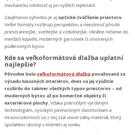
mechanickú odolnosť aj pri vyšších teplotách.
Zaujímavou výhodou je aj
optické zväčšenie priestoru
.
Veľké formáty rozširujú perspektívu a miestnosť pôsobí
priestrannejšie, svetlejšie a vzdušnejšie. Ideálne riešenie do
menších kúpeľní, moderných garsóniek či otvorených
podkrovných bytov.
Kde sa veľkoformátová dlažba uplatní
najlepšie?
Pôvodne bola
veľkoformátová dlažba
považovaná za
výsadu luxusných interiérov, dnes sa jej využitie
rozšírilo do takmer všetkých typov priestorov – od
moderných bytov až po komerčné objekty či
exteriérové plochy.
Vďaka pokročilým výrobným
technológiám, vysokým pevnostným vlastnostiam a
mrazuvzdornosti sa z nej stal univerzálny materiál, ktorý
spoľahlivo obstojí v interiéri aj vonku.