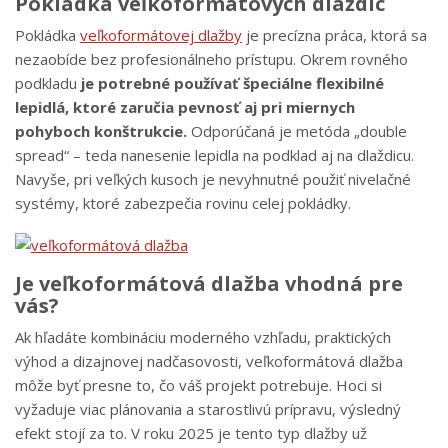
Pokládka veľkoformátových dlaždíc
Pokládka
veľkoformátovej dlažby
je precízna práca, ktorá sa
nezaobíde bez profesionálneho prístupu. Okrem rovného
podkladu
je potrebné používať špeciálne flexibilné
lepidlá, ktoré zaručia pevnosť aj pri miernych
pohyboch konštrukcie.
Odporúčaná je metóda „double
spread“ – teda nanesenie lepidla na podklad aj na dlaždicu.
Navyše, pri veľkých kusoch je nevyhnutné použiť nivelačné
systémy, ktoré zabezpečia rovinu celej pokládky.
Je veľkoformátová dlažba vhodná pre
vás?
Ak hľadáte kombináciu moderného vzhľadu, praktických
výhod a dizajnovej nadčasovosti, veľkoformátová dlažba
môže byť presne to, čo váš projekt potrebuje. Hoci si
vyžaduje viac plánovania a starostlivú prípravu, výsledný
efekt stojí za to. V roku 2025 je tento typ dlažby už