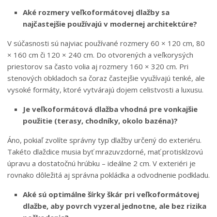
Aké rozmery veľkoformátovej dlažby sa
najčastejšie používajú v modernej architektúre?
V súčasnosti sú najviac používané rozmery 60 × 120 cm, 80
× 160 cm či 120 × 240 cm. Do otvorených a veľkorysých
priestorov sa často volia aj rozmery 160 × 320 cm. Pri
stenových obkladoch sa čoraz častejšie využívajú tenké, ale
vysoké formáty, ktoré vytvárajú dojem celistvosti a luxusu.
Je veľkoformátová dlažba vhodná pre vonkajšie
použitie (terasy, chodníky, okolo bazéna)?
Áno, pokiaľ zvolíte správny typ dlažby určený do exteriéru.
Takéto dlaždice musia byť mrazuvzdorné, mať protisklzovú
úpravu a dostatočnú hrúbku – ideálne 2 cm. V exteriéri je
rovnako dôležitá aj správna pokládka a odvodnenie podkladu.
Aké sú optimálne šírky škár pri veľkoformátovej
dlažbe, aby povrch vyzeral jednotne, ale bez rizika