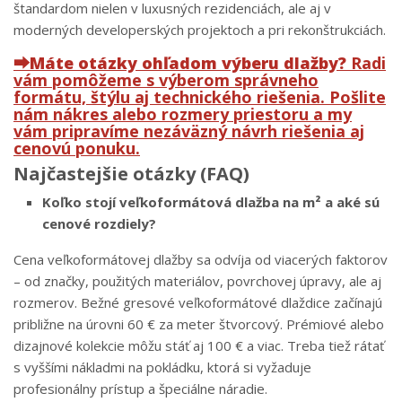
štandardom nielen v luxusných rezidenciách, ale aj v
moderných developerských projektoch a pri rekonštrukciách.
⮕
Máte otázky ohľadom výberu dlažby?
Radi
vám pomôžeme s výberom správneho
formátu, štýlu aj technického riešenia. Pošlite
nám nákres alebo rozmery priestoru a my
vám pripravíme nezáväzný návrh riešenia aj
cenovú ponuku.
Najčastejšie otázky (FAQ)
Koľko stojí veľkoformátová dlažba na m² a aké sú
cenové rozdiely?
Cena veľkoformátovej dlažby sa odvíja od viacerých faktorov
– od značky, použitých materiálov, povrchovej úpravy, ale aj
rozmerov. Bežné gresové veľkoformátové dlaždice začínajú
približne na úrovni 60 € za meter štvorcový. Prémiové alebo
dizajnové kolekcie môžu stáť aj 100 € a viac. Treba tiež rátať
s vyššími nákladmi na pokládku, ktorá si vyžaduje
profesionálny prístup a špeciálne náradie.