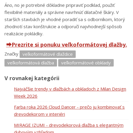
Áno, no je potrebné dôkladne pripraviť podklad, použiť
flexibilné materiály a správne navrhnúť dilatačné škáry. V
starších stavbách je vhodné poradiť sa s odborníkom, ktorý
zhodnotí stav konštrukcie a odporučí najvhodnejší spôsob
realizácie pokládky.
⮕Prezrite si ponuku veľkoformátovej dlažby.
Značky
veľkoformátové dlaždice
veľkoformátová dlažba
veľkoformátové obklady
V rovnakej kategórii
Najväčšie trendy v dlažbách a obkladoch z Milan Design
Week 2026
Farba roka 2026 Cloud Dancer - prečo ju kombinovať s
drevodekorom v interiéri
MIRAGE IZUMI - drevodekorová dlažba s elegantným
dubovým vzhľadom