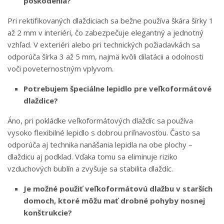
poškodenia?
Pri rektifikovaných dlaždiciach sa bežne používa škára šírky 1
až 2 mm v interiéri, čo zabezpečuje elegantný a jednotný
vzhľad. V exteriéri alebo pri technických požiadavkách sa
odporúča šírka 3 až 5 mm, najmä kvôli dilatácii a odolnosti
voči poveternostným vplyvom.
Potrebujem špeciálne lepidlo pre veľkoformátové
dlaždice?
Áno, pri pokládke veľkoformátových dlaždíc sa používa
vysoko flexibilné lepidlo s dobrou priľnavosťou. Často sa
odporúča aj technika nanášania lepidla na obe plochy –
dlaždicu aj podklad. Vďaka tomu sa eliminuje riziko
vzduchových bublín a zvyšuje sa stabilita dlaždíc.
Je možné použiť veľkoformátovú dlažbu v starších
domoch, ktoré môžu mať drobné pohyby nosnej
konštrukcie?