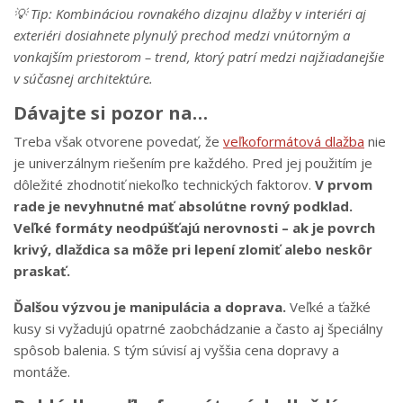
💡 Tip: Kombináciou rovnakého dizajnu dlažby v interiéri aj
exteriéri dosiahnete plynulý prechod medzi vnútorným a
vonkajším priestorom – trend, ktorý patrí medzi najžiadanejšie
v súčasnej architektúre.
Dávajte si pozor na…
Treba však otvorene povedať, že
veľkoformátová dlažba
nie
je univerzálnym riešením pre každého. Pred jej použitím je
dôležité zhodnotiť niekoľko technických faktorov.
V prvom
rade je nevyhnutné mať absolútne rovný podklad.
Veľké formáty neodpúšťajú nerovnosti – ak je povrch
krivý, dlaždica sa môže pri lepení zlomiť alebo neskôr
praskať.
Ďalšou výzvou je manipulácia a doprava.
Veľké a ťažké
kusy si vyžadujú opatrné zaobchádzanie a často aj špeciálny
spôsob balenia. S tým súvisí aj vyššia cena dopravy a
montáže.