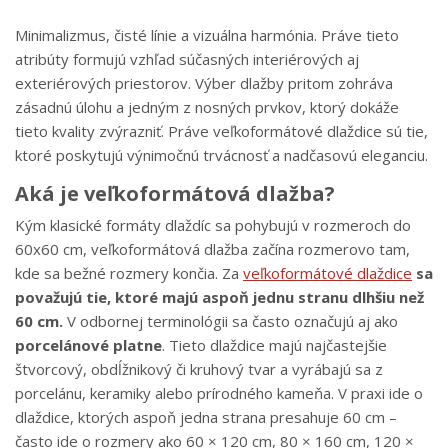
Minimalizmus, čisté línie a vizuálna harmónia. Práve tieto
atribúty formujú vzhľad súčasných interiérových aj
exteriérových priestorov. Výber dlažby pritom zohráva
zásadnú úlohu a jedným z nosných prvkov, ktorý dokáže
tieto kvality zvýrazniť. Práve veľkoformátové dlaždice sú tie,
ktoré poskytujú výnimočnú trvácnosť a nadčasovú eleganciu.
Aká je veľkoformátová dlažba?
Kým klasické formáty dlaždíc sa pohybujú v rozmeroch do
60x60 cm, veľkoformátová dlažba začína rozmerovo tam,
kde sa bežné rozmery končia. Za
veľkoformátové dlaždice
sa
považujú tie, ktoré majú aspoň jednu stranu dlhšiu než
60 cm.
V odbornej terminológii sa často označujú aj ako
porcelánové platne
. Tieto dlaždice majú najčastejšie
štvorcový, obdĺžnikový či kruhový tvar a vyrábajú sa z
porcelánu, keramiky alebo prírodného kameňa. V praxi ide o
dlaždice, ktorých aspoň jedna strana presahuje 60 cm –
často ide o rozmery ako 60 × 120 cm, 80 × 160 cm, 120 ×