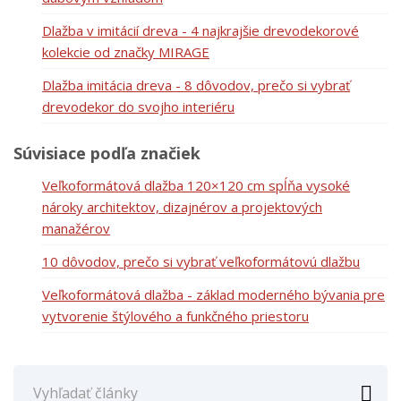
Dlažba v imitácií dreva - 4 najkrajšie drevodekorové
kolekcie od značky MIRAGE
Dlažba imitácia dreva - 8 dôvodov, prečo si vybrať
drevodekor do svojho interiéru
Súvisiace podľa značiek
Veľkoformátová dlažba 120×120 cm spĺňa vysoké
nároky architektov, dizajnérov a projektových
manažérov
10 dôvodov, prečo si vybrať veľkoformátovú dlažbu
Veľkoformátová dlažba - základ moderného bývania pre
vytvorenie štýlového a funkčného priestoru
