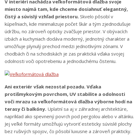
V interiéri nachádza veľkoformátová dlažba svoje
miesto najmä tam, kde chceme dosiahnuť elegantný,
čistý a súvislý vzhľad priestoru.
Skvelo pôsobí v
kúpeľniach, kde minimalizuje počet škár a tým zjednodušuje
údržbu, no zároveň opticky zväčšuje priestor. V obývacích
izbách a kuchyniach dodáva moderný, jednotný charakter a
umožňuje plynulý prechod medzi jednotlivými zónami. V
chodbách či na schodiskách je zas praktická vďaka svojej
odolnosti voči opotrebeniu a jednoduchému čisteniu.
Ani exteriér však nezostal pozadu. Vďaka
protišmykovým povrchom, UV stabilite a odolnosti
voči mrazu sa veľkoformátová dlažba výborne hodí na
terasy či balkóny.
Uplatní sa aj v záhradnej architektúre,
napríklad ako spevnený povrch pod pergolou alebo v altánku.
Jej veľké formáty umožňujú vytvoriť esteticky súvislé plochy
bez rušivých spojov, čo pôsobí luxusne a zároveň prakticky.