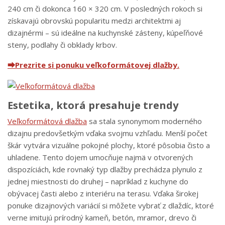
240 cm či dokonca 160 × 320 cm. V posledných rokoch si
získavajú obrovskú popularitu medzi architektmi aj
dizajnérmi – sú ideálne na kuchynské zásteny, kúpeľňové
steny, podlahy či obklady krbov.
⮕Prezrite si ponuku veľkoformátovej dlažby.
Estetika, ktorá presahuje trendy
Veľkoformátová dlažba
sa stala synonymom moderného
dizajnu predovšetkým vďaka svojmu vzhľadu. Menší počet
škár vytvára vizuálne pokojné plochy, ktoré pôsobia čisto a
uhladene. Tento dojem umocňuje najmä v otvorených
dispozíciách, kde rovnaký typ dlažby prechádza plynulo z
jednej miestnosti do druhej – napríklad z kuchyne do
obývacej časti alebo z interiéru na terasu. Vďaka širokej
ponuke dizajnových variácií si môžete vybrať z dlaždíc, ktoré
verne imitujú prírodný kameň, betón, mramor, drevo či