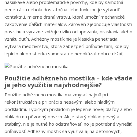
nasiakavé alebo problematické povrchy, kde by samotná
penetrácia nebola dostatočná. Jeho funkciou je vytvoriť
kontaktnú, mierne drsnú vrstvu, ktorá umožní mechanické
zakotvenie ďalších materiálov. Zároveň zjednocuje vlastnosti
povrchu a výrazne znižuje riziko odlupovania, praskania alebo
vzniku dutín. Adhézny mostík nie je klasická penetrácia.
Vytvára medzivrstvu, ktorá zabezpečí priľnutie tam, kde by
lepidlo alebo stierka samostatne nedokázali dobre držať
Použitie adhézneho mostíka – kde všade
je jeho využitie najvhodnejšie?
Použitie adhézneho mostíka má zmysel najmä pri
rekonštrukciách a pri práci s nesavými alebo hladkými
podkladmi. Typickým príkladom je lepenie novej dlažby alebo
obkladu na pôvodný povrch. Ak je starý obklad pevný a
stabilný, nie je nutné ho odstraňovať, no je potrebné vyriešiť
priľnavosť. Adhézny mostík sa využíva aj na betónových,