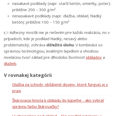
nasiakavé podklady (napr. starší betón, omietky, poter):
približne 200 – 300 g/m²
nenasiakavé podklady (napr. dlažba, obklad, hladký
betón): približne 100 – 150 g/m²
👉 Adhezny mostík nie je riešením pre každú realizáciu, no v
prípadoch, kde je podklad hladký, nesavý alebo
problematický, zohráva
dôležitú úlohu
. V kombinácii so
správnou technológiou, kvalitným lepidlom a vhodnou
niveláciou tvorí základ pre dlhodobú životnosť
obkladov
a
dlažieb
.
V rovnakej kategórii
Dlažba na schody: obľúbené dizajny, ktoré fungujú aj v
praxi
Škárovacia hmota k obkladu do kúpeľne - ako vybrať
správnu farbu škárovačky?
Hydroizolácia pod obklad - Ako predísť zatekaniu a