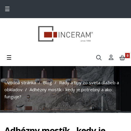
Toggle navigation
☰
Toggle navigation
☰
0
Úvodná stránka
Blog
Rady a tipy zo sveta dlažieb a
obkladov
Adhézny mostík - kedy je potrebný a ako
funguje?
Adhézny mostík - kedy je