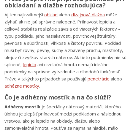
obkladaní a dlažbe rozhodujúca?
Aj ten najkvalitnejší
obklad
alebo
dizajnová dlažba
môže
zlyhať, ak nie jsú správne nalepené. Priľnavosť lepidla a
celková stabilita realizácie závisia od viacerých faktorov –
typu podkladu, jeho nasiakavosti, povrchovej štruktúry,
pevnosti a súdržnosti, vlhkosti a čistoty povrchu. Podklad
musí byť rovný, pevný, suchý a zbavený prachu, mastnoty,
olejov či zvyškov starých náterov. Ak tieto podmienky nie sú
splnené,
lepidlo
ani nivelačná hmota nemajú ideálne
podmienky na správne vytvrdnutie a dlhodobú funkčnosť.
Práve v takýchto prípadoch sa používajú
penetrácie
alebo
adhézne mostíky
.
Čo je adhézny mostík a na čo slúži?
Adhézny mostík
je špeciálny náterový materiál, ktorého
úlohou je zlepšiť priľnavosť medzi podkladom a následnou
vrstvou, ako je lepidlo na obklady, dlažbu alebo
samonivelačná hmota. Používa sa najmä na hladké, málo