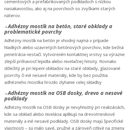
cementových a prefabrikovaných podkladoch s nízkou
nasiakavosťou, ako aj na povrchoch so zvyškami starých
náterov.
Adhézny mostík na betón, staré obklady a
➝
problematické povrchy
Adhézny mostík na betón je vhodný najmä v prípade
hladkých alebo uzavretých betónových povrchov, kde bežná
penetrácia nestačí. Vytvorením kontaktnej vrstvy sa výrazne
zlepší priľnavosť lepidla alebo nivelačnej hmoty. Rovnako
dôležitý je pri lepení obkladov na staré obklady, glazované
povrchy či iné nesavé materiály, kde by bez použitia
adhézneho mostíka hrozilo zlyhanie celej skladby
Adhézny mostík na OSB dosky, drevo a nesavé
➝
podklady
Adhézny mostík na OSB dosky je nevyhnutný pri realizáciách,
kde sa obklad alebo nivelácia aplikujú na drevotrieskové
materiály a iné nesavé podklady. OSB dosky majú špecifické
vlastnosti – sú málo savé, pružné a zároveň citlivé na zmeny