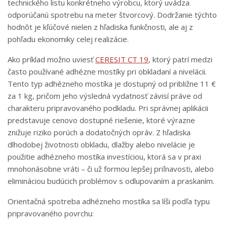
technického listu konkrétneho výrobcu, ktorý uvádza
odporúčanú spotrebu na meter štvorcový. Dodržanie týchto
hodnôt je kľúčové nielen z hľadiska funkčnosti, ale aj z
pohľadu ekonomiky celej realizácie.
Ako príklad možno uviesť
CERESIT CT 19
, ktorý patrí medzi
často používané adhézne mostíky pri obkladaní a nivelácii.
Tento typ adhézneho mostíka je dostupný od približne 11 €
za 1 kg, pričom jeho výsledná vydatnosť závisí práve od
charakteru pripravovaného podkladu. Pri správnej aplikácii
predstavuje cenovo dostupné riešenie, ktoré výrazne
znižuje riziko porúch a dodatočných opráv. Z hľadiska
dlhodobej životnosti obkladu, dlažby alebo nivelácie je
použitie adhézneho mostíka investíciou, ktorá sa v praxi
mnohonásobne vráti – či už formou lepšej priľnavosti, alebo
elimináciou budúcich problémov s odlupovaním a praskaním.
Orientačná spotreba adhézneho mostíka sa líši podľa typu
pripravovaného povrchu: