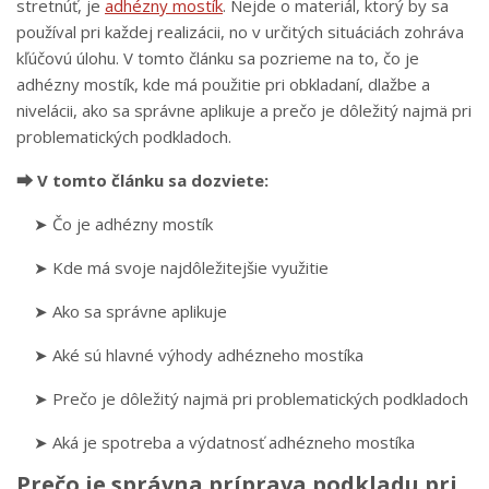
stretnúť, je
adhézny mostík
. Nejde o materiál, ktorý by sa
používal pri každej realizácii, no v určitých situáciách zohráva
kľúčovú úlohu. V tomto článku sa pozrieme na to, čo je
adhézny mostík, kde má použitie pri obkladaní, dlažbe a
nivelácii, ako sa správne aplikuje a prečo je dôležitý najmä pri
problematických podkladoch.
⮕ V tomto článku sa dozviete:
➤ Čo je adhézny mostík
➤ Kde má svoje najdôležitejšie využitie
➤ Ako sa správne aplikuje
➤ Aké sú hlavné výhody adhézneho mostíka
➤ Prečo je dôležitý najmä pri problematických podkladoch
➤ Aká je spotreba a výdatnosť adhézneho mostíka
Prečo je správna príprava podkladu pri