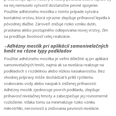
na nej nemuselo vytvoriť dostatočne pevné spojenie.
Použitie adhézneho mostíka v tomto prípade vytvára
kontaktnú vrstvu, ktorá výrazne zlepšuje priľnavosť lepidla k
pôvodnej dlažbe. Zároveň znižuje riziko vzniku dutín,
praskania alebo postupného odlepovania novej vrstvy, čím
sa predlžuje životnosť celej realizácie.
Adhézny mostík pri aplikácií samonivelačných
➝
hmôt na rôzne typy podkladov
Použitie adhézneho mostíka je veľmi dôležité aj pri aplikácii
samonivelačných hmôt, najmä ak sa nivelácia realizuje na
podkladoch s rozdielnou alebo nízkou nasiakavosťou. Bez
vhodnej prípravy môže dochádzať k príliš rýchlemu
vsakovaniu vody alebo naopak k zníženej priľnavosti.
Adhézny mostík zjednocuje povrch podkladu, zlepšuje
priľnavosť nivelačnej hmoty a zabezpečuje jej rovnomerné
rozloženie. Vďaka tomu sa minimalizuje riziko vzniku
mikrotrhlín, nerovností a znižovania pevnosti nivelácie.