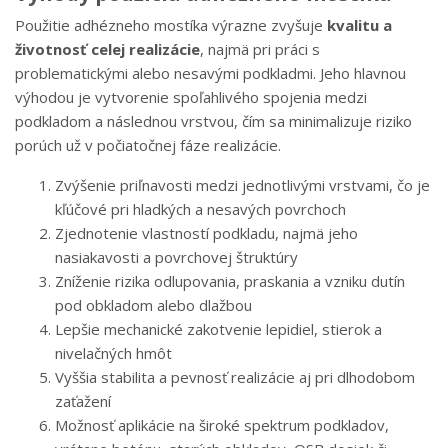
Použitie adhézneho mostíka výrazne zvyšuje
kvalitu a
životnosť celej realizácie
, najmä pri práci s
problematickými alebo nesavými podkladmi. Jeho hlavnou
výhodou je vytvorenie spoľahlivého spojenia medzi
podkladom a následnou vrstvou, čím sa minimalizuje riziko
porúch už v počiatočnej fáze realizácie.
Zvýšenie priľnavosti medzi jednotlivými vrstvami, čo je
kľúčové pri hladkých a nesavých povrchoch
Zjednotenie vlastností podkladu, najmä jeho
nasiakavosti a povrchovej štruktúry
Zníženie rizika odlupovania, praskania a vzniku dutín
pod obkladom alebo dlažbou
Lepšie mechanické zakotvenie lepidiel, stierok a
nivelačných hmôt
Vyššia stabilita a pevnosť realizácie aj pri dlhodobom
zaťažení
Možnosť aplikácie na široké spektrum podkladov,