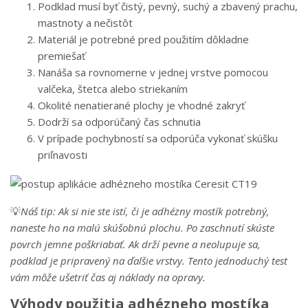
Podklad musí byť čistý, pevný, suchý a zbavený prachu,
mastnoty a nečistôt
Materiál je potrebné pred použitím dôkladne
premiešať
Nanáša sa rovnomerne v jednej vrstve pomocou
valčeka, štetca alebo striekaním
Okolité nenatierané plochy je vhodné zakryť
Dodrží sa odporúčaný čas schnutia
V prípade pochybností sa odporúča vykonať skúšku
priľnavosti
💡
Náš tip:
Ak si nie ste istí, či je adhézny mostík potrebný,
naneste ho na malú skúšobnú plochu. Po zaschnutí skúste
povrch jemne poškriabať. Ak drží pevne a neolupuje sa,
podklad je pripravený na ďalšie vrstvy. Tento jednoduchý test
vám môže ušetriť čas aj náklady na opravy.
Výhody použitia adhézneho mostíka