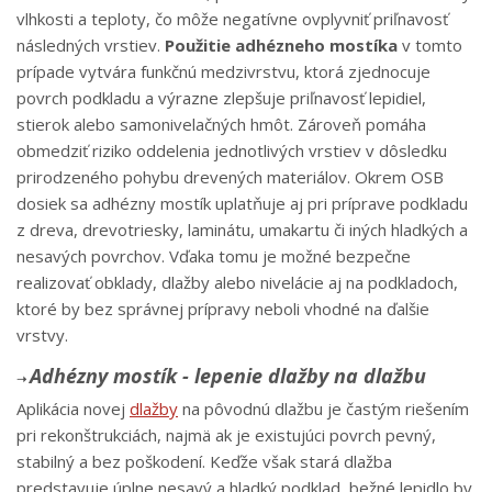
vlhkosti a teploty, čo môže negatívne ovplyvniť priľnavosť
následných vrstiev.
Použitie adhézneho mostíka
v tomto
prípade vytvára funkčnú medzivrstvu, ktorá zjednocuje
povrch podkladu a výrazne zlepšuje priľnavosť lepidiel,
stierok alebo samonivelačných hmôt. Zároveň pomáha
obmedziť riziko oddelenia jednotlivých vrstiev v dôsledku
prirodzeného pohybu drevených materiálov. Okrem OSB
dosiek sa adhézny mostík uplatňuje aj pri príprave podkladu
z dreva, drevotriesky, laminátu, umakartu či iných hladkých a
nesavých povrchov. Vďaka tomu je možné bezpečne
realizovať obklady, dlažby alebo nivelácie aj na podkladoch,
ktoré by bez správnej prípravy neboli vhodné na ďalšie
vrstvy.
Adhézny mostík - lepenie dlažby na dlažbu
➝
Aplikácia novej
dlažby
na pôvodnú dlažbu je častým riešením
pri rekonštrukciách, najmä ak je existujúci povrch pevný,
stabilný a bez poškodení. Keďže však stará dlažba
predstavuje úplne nesavý a hladký podklad, bežné lepidlo by