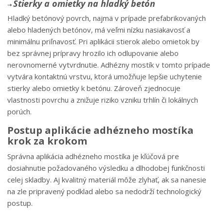
Stierky a omietky na hladký betón
➝
Hladký betónový povrch, najmä v prípade prefabrikovaných
alebo hladených betónov, má veľmi nízku nasiakavosť a
minimálnu priľnavosť. Pri aplikácii stierok alebo omietok by
bez správnej prípravy hrozilo ich odlupovanie alebo
nerovnomerné vytvrdnutie. Adhézny mostík v tomto prípade
vytvára kontaktnú vrstvu, ktorá umožňuje lepšie uchytenie
stierky alebo omietky k betónu. Zároveň zjednocuje
vlastnosti povrchu a znižuje riziko vzniku trhlín či lokálnych
porúch.
Postup aplikácie adhézneho mostíka
krok za krokom
Správna aplikácia adhézneho mostíka je kľúčová pre
dosiahnutie požadovaného výsledku a dlhodobej funkčnosti
celej skladby. Aj kvalitný materiál môže zlyhať, ak sa nanesie
na zle pripravený podklad alebo sa nedodrží technologický
postup.