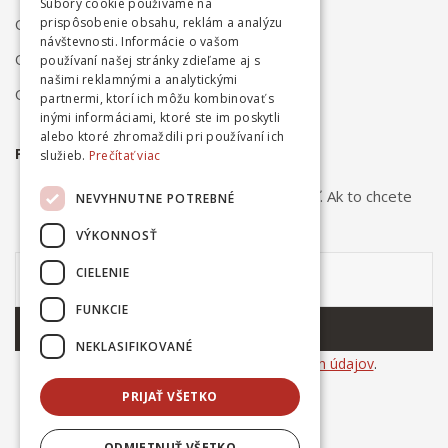
Súbory cookie používame na
Odstúpenie od zmluvy online
prispôsobenie obsahu, reklám a analýzu
návštevnosti. Informácie o vašom
Obchodné podmienky
používaní našej stránky zdieľame aj s
našimi reklamnými a analytickými
Ochrana osobných údajov
partnermi, ktorí ich môžu kombinovať s
inými informáciami, ktoré ste im poskytli
alebo ktoré zhromaždili pri používaní ich
PRIHLÁSTE SA NA ODBER NOVINIEK
služieb.
Prečítať viac
Odber noviniek môžete kedykoľvek zrušiť. Ak to chcete
NEVYHNUTNE POTREBNÉ
urobiť, kontaktujte nás.
VÝKONNOSŤ
CIELENIE
FUNKCIE
ODOBERAŤ
NEKLASIFIKOVANÉ
Súhlasím so
spracovaním osobných údajov
.
PRIJAŤ VŠETKO
ODMIETNUŤ VŠETKO