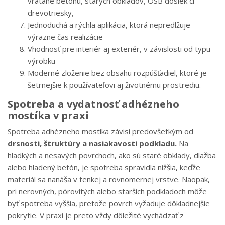
vrátane betónu, starých obkladov, OSB dosiek či
drevotriesky,
Jednoduchá a rýchla aplikácia, ktorá nepredlžuje
výrazne čas realizácie
Vhodnosť pre interiér aj exteriér, v závislosti od typu
výrobku
Moderné zloženie bez obsahu rozpúšťadiel, ktoré je
šetrnejšie k používateľovi aj životnému prostrediu.
Spotreba a vydatnosť adhézneho
mostíka v praxi
Spotreba adhézneho mostíka závisí predovšetkým od
drsnosti, štruktúry a nasiakavosti podkladu.
Na
hladkých a nesavých povrchoch, ako sú staré obklady, dlažba
alebo hladený betón, je spotreba spravidla nižšia, keďže
materiál sa nanáša v tenkej a rovnomernej vrstve. Naopak,
pri nerovných, pórovitých alebo starších podkladoch môže
byť spotreba vyššia, pretože povrch vyžaduje dôkladnejšie
pokrytie. V praxi je preto vždy dôležité vychádzať z