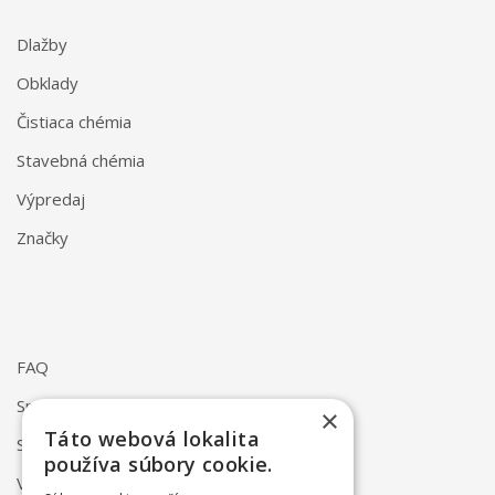
Dlažby
Obklady
Čistiaca chémia
Stavebná chémia
Výpredaj
Značky
FAQ
Spôsob dodania
×
Táto webová lokalita
Spôsob platby
používa súbory cookie.
Vrátenie a reklamácia