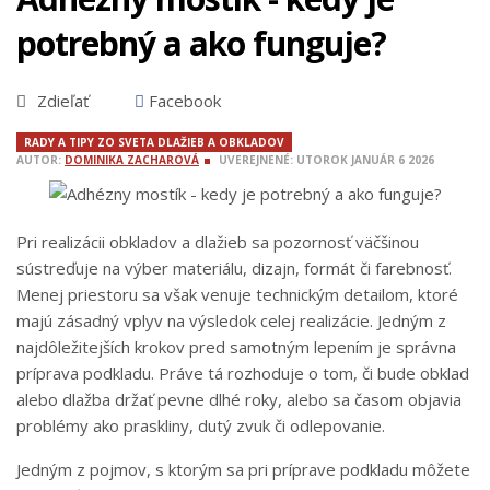
potrebný a ako funguje?
Zdieľať
Facebook
RADY A TIPY ZO SVETA DLAŽIEB A OBKLADOV
AUTOR:
DOMINIKA ZACHAROVÁ
UVEREJNENÉ:
UTOROK
JANUÁR
6
2026
Pri realizácii obkladov a dlažieb sa pozornosť väčšinou
sústreďuje na výber materiálu, dizajn, formát či farebnosť.
Menej priestoru sa však venuje technickým detailom, ktoré
majú zásadný vplyv na výsledok celej realizácie. Jedným z
najdôležitejších krokov pred samotným lepením je správna
príprava podkladu. Práve tá rozhoduje o tom, či bude obklad
alebo dlažba držať pevne dlhé roky, alebo sa časom objavia
problémy ako praskliny, dutý zvuk či odlepovanie.
Jedným z pojmov, s ktorým sa pri príprave podkladu môžete