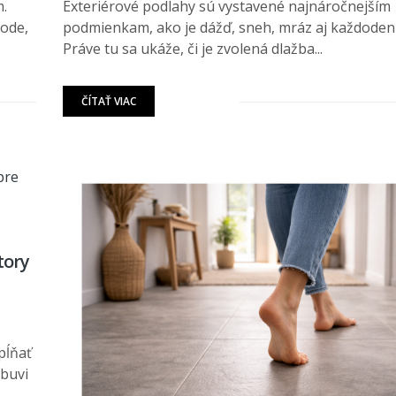
m.
Exteriérové podlahy sú vystavené najnáročnejším
vode,
podmienkam, ako je dážď, sneh, mráz aj každoden
Práve tu sa ukáže, či je zvolená dlažba...
ČÍTAŤ VIAC
tory
pĺňať
obuvi