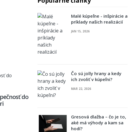
Populárne články
Malé kúpeľne - inšpirácie a
príklady našich realizácií
JAN 15, 2026
Čo sú jolly hrany a kedy
ich zvoliť v kúpeľni?
MAR 22, 2026
pečnosť do
ri
Gresová dlažba – čo je to,
aké má výhody a kam sa
hodí?