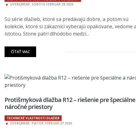
UVEREJNENÉ:
SOBOTA
FEBRUÁR
28
2026
Sú série dlažieb, ktoré sa predávajú dobre, a potom sú
kolekcie, ktoré si zákazníci vyberajú opakovane, vedome a
istotou. Stone patrí dlhodobo medzi...
ČÍTAŤ VIAC
Protišmyková dlažba R12 – riešenie pre špeciálne
náročné priestory
TECHNICKÉ VLASTNOSTI DLAŽIEB
UVEREJNENÉ:
PIATOK
FEBRUÁR
27
2026