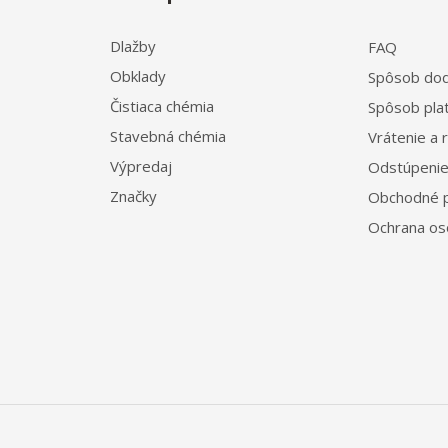
Dlažby
FAQ
Obklady
Spôsob dod
Čistiaca chémia
Spôsob pla
Stavebná chémia
Vrátenie a 
Výpredaj
Odstúpenie
Značky
Obchodné 
Ochrana os