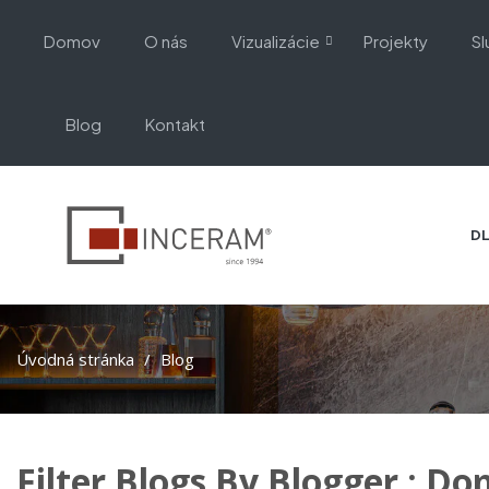
Domov
O nás
Vizualizácie
Projekty
Sl
Blog
Kontakt
DL
Úvodná stránka
Blog
Filter Blogs By Blogger :
Dom