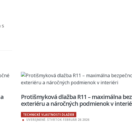
 s
 a
Protišmyková dlažba R11 – maximálna bez
exteriéru a náročných podmienok v interié
TECHNICKÉ VLASTNOSTI DLAŽIEB
UVEREJNENÉ:
ŠTVRTOK
FEBRUÁR
26
2026