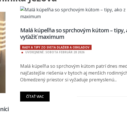
Malá kúpeľňa so sprchovým kútom – tipy, a
vyťažiť maximum
RADY A TIPY ZO SVETA DLAŽIEB A OBKLADOV
UVEREJNENÉ:
SOBOTA
FEBRUÁR
28
2026
Malá kúpeľňa so sprchovým kútom patrí dnes med
najčastejšie riešenia v bytoch aj menších rodinný
Obmedzený priestor si vyžaduje premyslenú...
ČÍTAŤ VIAC
níci