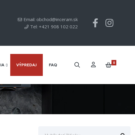
Email: obchod@inceram.sk
Tel: +421 908 102 022
0
IA
VÝPREDAJ
FAQ