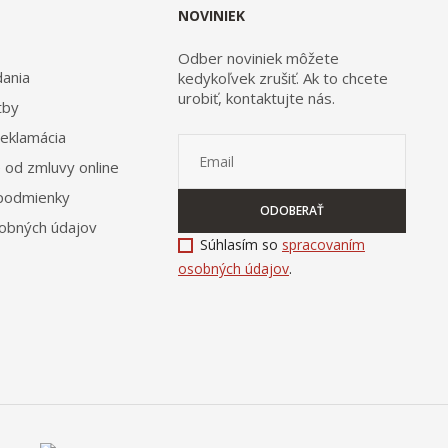
NOVINIEK
Odber noviniek môžete
ania
kedykoľvek zrušiť. Ak to chcete
urobiť, kontaktujte nás.
tby
reklamácia
 od zmluvy online
podmienky
ODOBERAŤ
obných údajov
Súhlasím so
spracovaním
osobných údajov
.