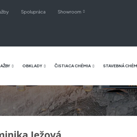
užby
Spolupráca
Showroom
AŽBY
OBKLADY
ČISTIACA CHÉMIA
STAVEBNÁ CHÉM
inika Ježová