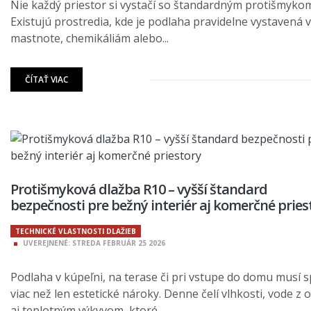
Nie každý priestor si vystačí so štandardným protišmyko
Existujú prostredia, kde je podlaha pravidelne vystavená 
mastnote, chemikáliám alebo...
ČÍTAŤ VIAC
Protišmyková dlažba R10 – vyšší štandard
bezpečnosti pre bežný interiér aj komerčné pries
TECHNICKÉ VLASTNOSTI DLAŽIEB
UVEREJNENÉ:
STREDA
FEBRUÁR
25
2026
Podlaha v kúpeľni, na terase či pri vstupe do domu musí s
viac než len estetické nároky. Denne čelí vlhkosti, vode z 
aj teplotným výkyvom, ktoré...