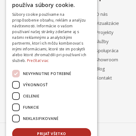
používa súbory cookie.
O nás
Súbory cookie používame na
prispôsobenie obsahu, reklám a analýzu
Vizualizácie
návštevnosti. Informácie o vašom
Projekty
používaní našej stránky zdieľame aj s
0908 102 022
našimi reklamnými a analytickými
Služby
partnermi, ktorí ich môžu kombinovať s
8:00 - 17:00
inými informáciami, ktoré ste im poskytli
Spolupráca
alebo ktoré zhromaždili pri používaní ich
Showroom
služieb.
Prečítať viac
Blog
NEVYHNUTNE POTREBNÉ
Kontakt
VÝKONNOSŤ
CIELENIE
FUNKCIE
NEKLASIFIKOVANÉ
PRIJAŤ VŠETKO