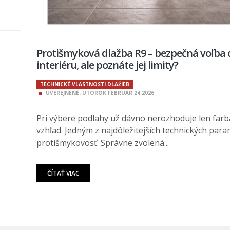
Protišmyková dlažba R9 – bezpečná voľba 
interiéru, ale poznáte jej limity?
TECHNICKÉ VLASTNOSTI DLAŽIEB
UVEREJNENÉ:
UTOROK
FEBRUÁR
24
2026
Pri výbere podlahy už dávno nerozhoduje len farba
vzhľad. Jedným z najdôležitejších technických para
protišmykovosť. Správne zvolená...
ČÍTAŤ VIAC