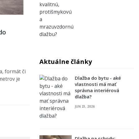
do
Aktuálne články
, formát či
Dlažba do bytu - aké
metrov je
vlastnosti má mať
správna interiérová
dlažba?
JUN 23, 2026
Dlažba na schody: