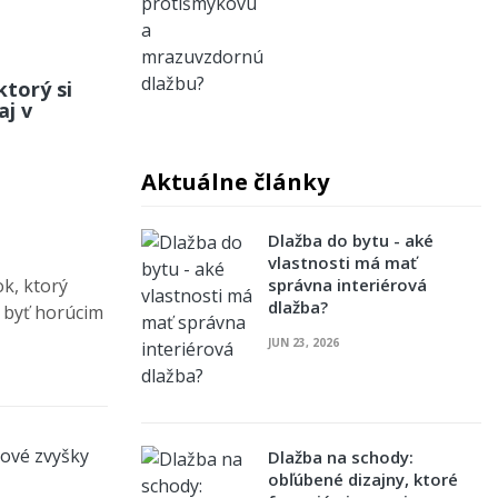
torý si
aj v
Aktuálne články
Dlažba do bytu - aké
vlastnosti má mať
správna interiérová
ok, ktorý
dlažba?
 byť horúcim
JUN 23, 2026
Dlažba na schody:
obľúbené dizajny, ktoré