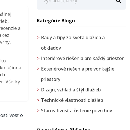

nálnej
Kategórie Blogu
žieb,
recenzie a
a cez
Rady a tipy zo sveta dlažieb a
vrny,
obkladov
Interiérové riešenia pre každý priestor
ako
oko účinná
Exteriérové riešenia pre vonkajšie
ých
priestory
ve. Všetky
Dizajn, vzhľad a štýl dlažieb
Technické vlastnosti dlažieb
Starostlivosť a čistenie povrchov