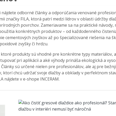
cii nájdete odborné články a odporúčania venované profesio
émii značky FILA, ktorá patrí medzi lídrov v oblasti údržby dla
prírodných povrchov. Zameriavame sa na praktické návody, 
 použitia konkrétnych produktov – od každodenného čisteni
ie cementových zvyškov až po špecializované riešenia na šk
poxidové zvyšky či hrdzu.
, ktoré produkty sú vhodné pre konkrétne typy materiálov, 
upovať pri aplikácii a aké výhody prináša ekologická a vys
 Články sú určené nielen pre profesionálov, ale aj pre bežn
, ktorí chcú udržať svoje dlažby a obklady v perfektnom sta
LA nájdete v e-shope INCERAM.