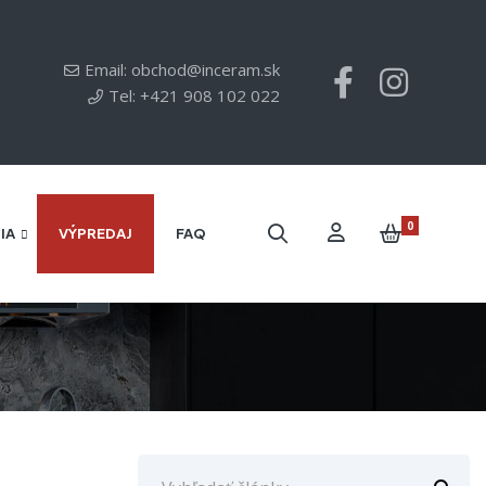
Email: obchod@inceram.sk
Tel: +421 908 102 022
0
IA
VÝPREDAJ
FAQ