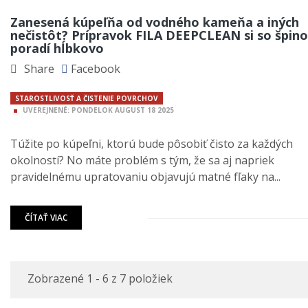
Zanesená kúpeľňa od vodného kameňa a iných
nečistôt? Prípravok FILA DEEPCLEAN si so špin
poradí hĺbkovo
Share
Facebook
STAROSTLIVOSŤ A ČISTENIE POVRCHOV
UVEREJNENÉ:
PONDELOK
AUGUST
18
2025
Túžite po kúpeľni, ktorú bude pôsobiť čisto za každých
okolností? No máte problém s tým, že sa aj napriek
pravidelnému upratovaniu objavujú matné fľaky na...
ČÍTAŤ VIAC
Zobrazené 1 - 6 z 7 položiek