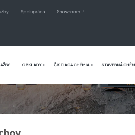
užby
Spolupráca
Showroom
AŽBY
OBKLADY
ČISTIACA CHÉMIA
STAVEBNÁ CHÉM
rchov