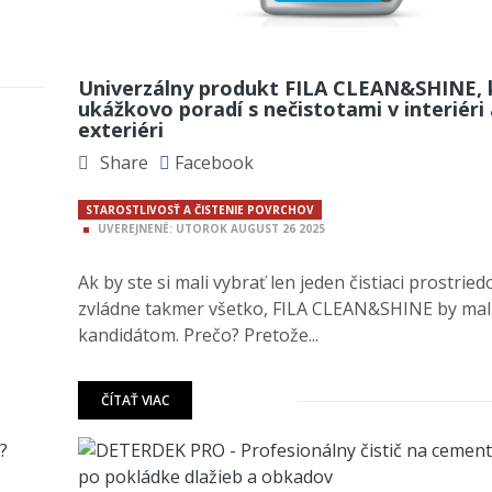
Univerzálny produkt FILA CLEAN&SHINE, k
ukážkovo poradí s nečistotami v interiéri 
exteriéri
Share
Facebook
STAROSTLIVOSŤ A ČISTENIE POVRCHOV
UVEREJNENÉ:
UTOROK
AUGUST
26
2025
Ak by ste si mali vybrať len jeden čistiaci prostried
zvládne takmer všetko, FILA CLEAN&SHINE by mal
kandidátom. Prečo? Pretože...
ČÍTAŤ VIAC