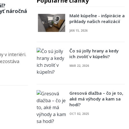
Populárne články
ál?
byť náročná
Malé kúpeľne - inšpirácie a
príklady našich realizácií
JAN 15, 2026
Čo sú jolly hrany a kedy
 v interiéri.
ich zvoliť v kúpeľni?
nezostáva
MAR 22, 2026
Gresová dlažba – čo je to,
aké má výhody a kam sa
hodí?
OCT 02, 2025