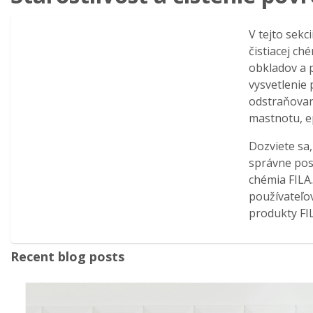
V tejto sek
čistiacej ch
obkladov a 
vysvetlenie
odstraňovan
mastnotu, e
Dozviete sa
správne post
chémia FILA.
používateľov
produkty FI
Recent blog posts