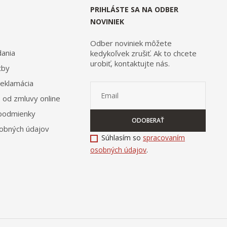
PRIHLÁSTE SA NA ODBER
NOVINIEK
Odber noviniek môžete
ania
kedykoľvek zrušiť. Ak to chcete
urobiť, kontaktujte nás.
tby
reklamácia
 od zmluvy online
podmienky
ODOBERAŤ
obných údajov
Súhlasím so
spracovaním
osobných údajov
.