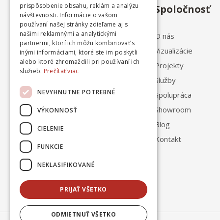
prispôsobenie obsahu, reklám a analýzu
Spoločnosť
návštevnosti. Informácie o vašom
používaní našej stránky zdieľame aj s
našimi reklamnými a analytickými
O nás
partnermi, ktorí ich môžu kombinovať s
Vizualizácie
inými informáciami, ktoré ste im poskytli
alebo ktoré zhromaždili pri používaní ich
Projekty
0908 102 022
služieb.
Prečítať viac
Služby
8:00 - 17:00
NEVYHNUTNE POTREBNÉ
Spolupráca
Showroom
VÝKONNOSŤ
Blog
CIELENIE
Kontakt
FUNKCIE
NEKLASIFIKOVANÉ
PRIJAŤ VŠETKO
ODMIETNUŤ VŠETKO