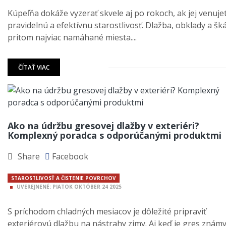
Kúpeľňa dokáže vyzerať skvele aj po rokoch, ak jej venuje
pravidelnú a efektívnu starostlivosť. Dlažba, obklady a šk
pritom najviac namáhané miesta....
ČÍTAŤ VIAC
Ako na údržbu gresovej dlažby v exteriéri?
Komplexný poradca s odporúčanými produktmi
Share
Facebook
STAROSTLIVOSŤ A ČISTENIE POVRCHOV
UVEREJNENÉ:
PIATOK
OKTÓBER
24
2025
S príchodom chladných mesiacov je dôležité pripraviť
exteriérovú dlažbu na nástrahy zimy. Aj keď je gres znám