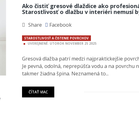
Ako čistiť gresové dlaždice ako profesion
Starostlivosť o dlažbu v interiéri nemusí 
Share
Facebook
STAROSTLIVOSŤ A ČISTENIE POVRCHOV
UVEREJNENÉ:
UTOROK
NOVEMBER
25
2025
Gresová dlažba patrí medzi najpraktickejšie povrchy
Je pevná, odolná, neprepúšťa vodu a na povrchu 
takmer žiadna špina. Neznamená to...
ČÍTAŤ VIAC
é