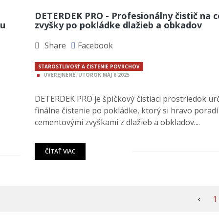
DETERDEK PRO - Profesionálny čistič na
ou
zvyšky po pokládke dlažieb a obkadov
Share
Facebook
STAROSTLIVOSŤ A ČISTENIE POVRCHOV
UVEREJNENÉ:
UTOROK
MÁJ
6
2025
DETERDEK PRO je špičkový čistiaci prostriedok ur
finálne čistenie po pokládke, ktorý si hravo poradí
cementovými zvyškami z dlažieb a obkladov....
ČÍTAŤ VIAC
1
