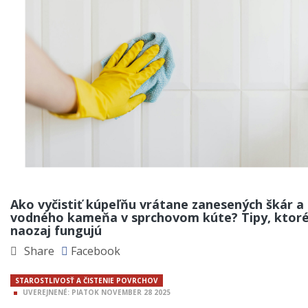
Ako vyčistiť kúpeľňu vrátane zanesených škár a
vodného kameňa v sprchovom kúte? Tipy, ktor
naozaj fungujú
Share
Facebook
STAROSTLIVOSŤ A ČISTENIE POVRCHOV
UVEREJNENÉ:
PIATOK
NOVEMBER
28
2025