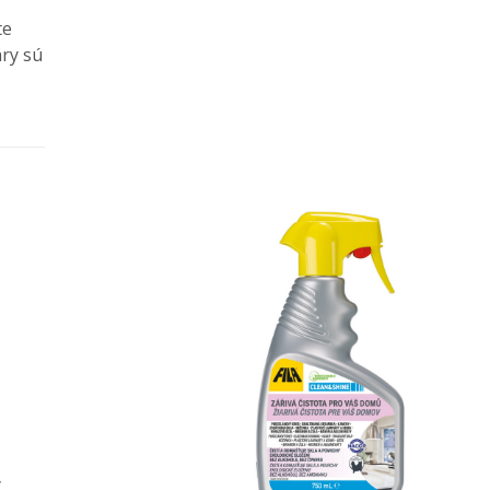
te
áry sú
y