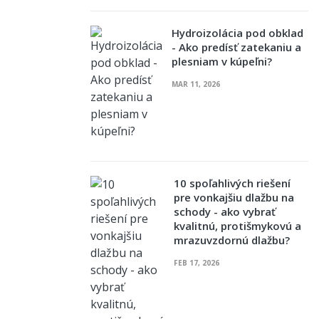
Hydroizolácia pod obklad
- Ako predísť zatekaniu a
plesniam v kúpeľni?
MAR 11, 2026
10 spoľahlivých riešení
pre vonkajšiu dlažbu na
schody - ako vybrať
kvalitnú, protišmykovú a
mrazuvzdornú dlažbu?
FEB 17, 2026