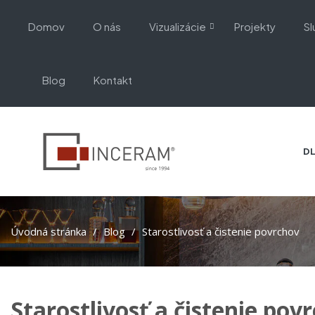
Domov
O nás
Vizualizácie
Projekty
Sl
Blog
Kontakt
DL
Úvodná stránka
Blog
Starostlivosť a čistenie povrchov
Starostlivosť a čistenie pov