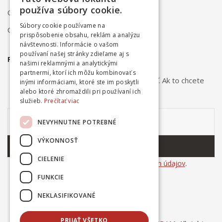
používa súbory cookie.
Obchodné podmienky
Súbory cookie používame na
Ochrana osobných údajov
prispôsobenie obsahu, reklám a analýzu
návštevnosti. Informácie o vašom
používaní našej stránky zdieľame aj s
PRIHLÁSTE SA NA ODBER NOVINIEK
našimi reklamnými a analytickými
partnermi, ktorí ich môžu kombinovať s
Odber noviniek môžete kedykoľvek zrušiť. Ak to chcete
inými informáciami, ktoré ste im poskytli
urobiť, kontaktujte nás.
alebo ktoré zhromaždili pri používaní ich
služieb.
Prečítať viac
NEVYHNUTNE POTREBNÉ
VÝKONNOSŤ
ODOBERAŤ
CIELENIE
Súhlasím so
spracovaním osobných údajov
.
FUNKCIE
NEKLASIFIKOVANÉ
PRIJAŤ VŠETKO