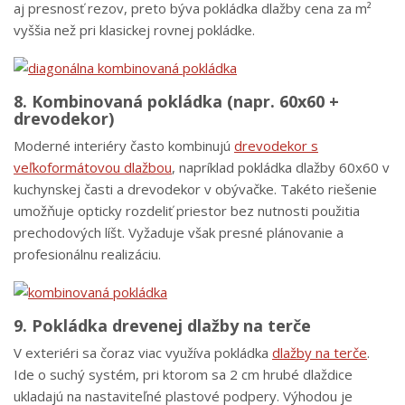
aj presnosť rezov, preto býva pokládka dlažby cena za m²
vyššia než pri klasickej rovnej pokládke.
8. Kombinovaná pokládka (napr. 60x60 +
drevodekor)
Moderné interiéry často kombinujú
drevodekor s
veľkoformátovou dlažbou
, napríklad pokládka dlažby 60x60 v
kuchynskej časti a drevodekor v obývačke. Takéto riešenie
umožňuje opticky rozdeliť priestor bez nutnosti použitia
prechodových líšt. Vyžaduje však presné plánovanie a
profesionálnu realizáciu.
9. Pokládka drevenej dlažby na terče
V exteriéri sa čoraz viac využíva pokládka
dlažby na terče
.
Ide o suchý systém, pri ktorom sa 2 cm hrubé dlaždice
ukladajú na nastaviteľné plastové podpery. Výhodou je