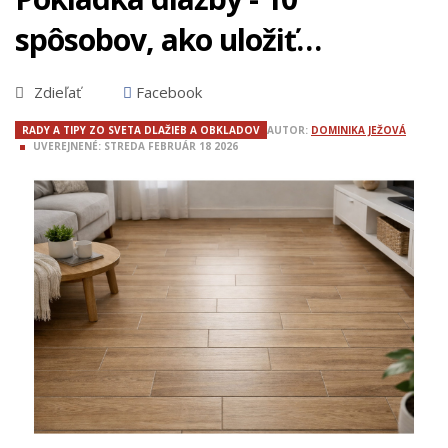
spôsobov, ako uložiť
drevodekor
Zdieľať
Facebook
RADY A TIPY ZO SVETA DLAŽIEB A OBKLADOV
AUTOR:
DOMINIKA JEŽOVÁ
UVEREJNENÉ:
STREDA
FEBRUÁR
18
2026