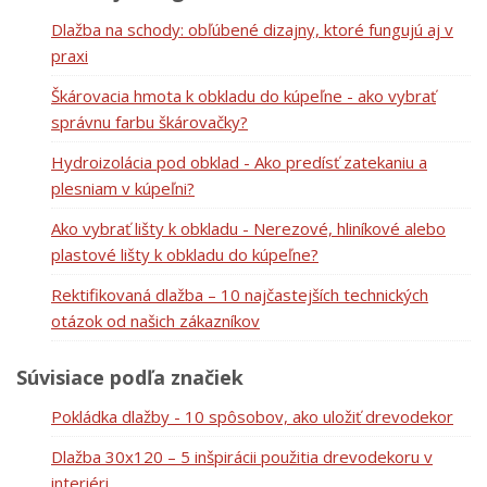
Dlažba na schody: obľúbené dizajny, ktoré fungujú aj v
praxi
Škárovacia hmota k obkladu do kúpeľne - ako vybrať
správnu farbu škárovačky?
Hydroizolácia pod obklad - Ako predísť zatekaniu a
plesniam v kúpeľni?
Ako vybrať lišty k obkladu - Nerezové, hliníkové alebo
plastové lišty k obkladu do kúpeľne?
Rektifikovaná dlažba – 10 najčastejších technických
otázok od našich zákazníkov
Súvisiace podľa značiek
Pokládka dlažby - 10 spôsobov, ako uložiť drevodekor
Dlažba 30x120 – 5 inšpirácii použitia drevodekoru v
interiéri