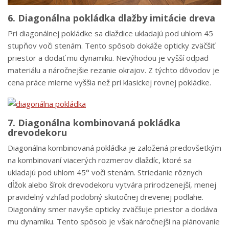
6. Diagonálna pokládka dlažby imitácie dreva
Pri diagonálnej pokládke sa dlaždice ukladajú pod uhlom 45
stupňov voči stenám. Tento spôsob dokáže opticky zväčšiť
priestor a dodať mu dynamiku. Nevýhodou je vyšší odpad
materiálu a náročnejšie rezanie okrajov. Z týchto dôvodov je
cena práce mierne vyššia než pri klasickej rovnej pokládke.
7. Diagonálna kombinovaná pokládka
drevodekoru
Diagonálna kombinovaná pokládka je založená predovšetkým
na kombinovaní viacerých rozmerov dlaždíc, ktoré sa
ukladajú pod uhlom 45° voči stenám. Striedanie rôznych
dĺžok alebo šírok drevodekoru vytvára prirodzenejší, menej
pravidelný vzhľad podobný skutočnej drevenej podlahe.
Diagonálny smer navyše opticky zväčšuje priestor a dodáva
mu dynamiku. Tento spôsob je však náročnejší na plánovanie