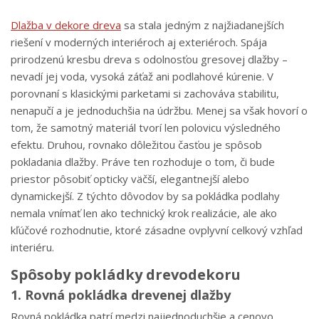
Dlažba v dekore dreva
sa stala jedným z najžiadanejších
riešení v moderných interiéroch aj exteriéroch. Spája
prirodzenú kresbu dreva s odolnosťou gresovej dlažby –
nevadí jej voda, vysoká záťaž ani podlahové kúrenie. V
porovnaní s klasickými parketami si zachováva stabilitu,
nenapučí a je jednoduchšia na údržbu. Menej sa však hovorí o
tom, že samotný materiál tvorí len polovicu výsledného
efektu. Druhou, rovnako dôležitou časťou je spôsob
pokladania dlažby. Práve ten rozhoduje o tom, či bude
priestor pôsobiť opticky väčší, elegantnejší alebo
dynamickejší. Z týchto dôvodov by sa pokládka podlahy
nemala vnímať len ako technický krok realizácie, ale ako
kľúčové rozhodnutie, ktoré zásadne ovplyvní celkový vzhľad
interiéru.
Spôsoby pokládky drevodekoru
1. Rovná pokládka drevenej dlažby
Rovná pokládka patrí medzi najjednoduchšie a cenovo