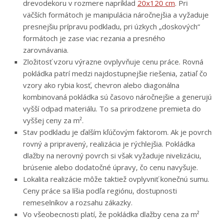
drevodekoru v rozmere napríklad
20x120 cm
. Pri
väčších formátoch je manipulácia náročnejšia a vyžaduje
presnejšiu prípravu podkladu, pri úzkych „doskových“
formátoch je zase viac rezania a presného
zarovnávania.
Zložitosť vzoru výrazne ovplyvňuje cenu práce. Rovná
pokládka patrí medzi najdostupnejšie riešenia, zatiaľ čo
vzory ako rybia kosť, chevron alebo diagonálna
kombinovaná pokládka sú časovo náročnejšie a generujú
vyšší odpad materiálu. To sa prirodzene premieta do
vyššej ceny za m².
Stav podkladu je ďalším kľúčovým faktorom. Ak je povrch
rovný a pripravený, realizácia je rýchlejšia. Pokládka
dlažby na nerovný povrch si však vyžaduje nivelizáciu,
brúsenie alebo dodatočné úpravy, čo cenu navyšuje.
Lokalita realizácie môže taktiež ovplyvniť konečnú sumu.
Ceny práce sa líšia podľa regiónu, dostupnosti
remeselníkov a rozsahu zákazky.
Vo všeobecnosti platí, že pokládka dlažby cena za m²