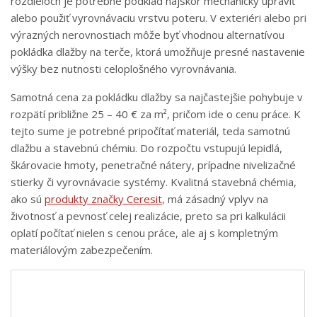
rozdieloch je potrebné podklad najskôr mechanicky upraviť
alebo použiť vyrovnávaciu vrstvu poteru. V exteriéri alebo pri
výrazných nerovnostiach môže byť vhodnou alternatívou
pokládka dlažby na terče, ktorá umožňuje presné nastavenie
výšky bez nutnosti celoplošného vyrovnávania.
Samotná cena za pokládku dlažby sa najčastejšie pohybuje v
rozpätí približne 25 – 40 € za m², pričom ide o cenu práce. K
tejto sume je potrebné pripočítať materiál, teda samotnú
dlažbu a stavebnú chémiu. Do rozpočtu vstupujú lepidlá,
škárovacie hmoty, penetračné nátery, prípadne nivelizačné
stierky či vyrovnávacie systémy. Kvalitná stavebná chémia,
ako sú
produkty značky Ceresit
, má zásadný vplyv na
životnosť a pevnosť celej realizácie, preto sa pri kalkulácii
oplatí počítať nielen s cenou práce, ale aj s kompletným
materiálovým zabezpečením.