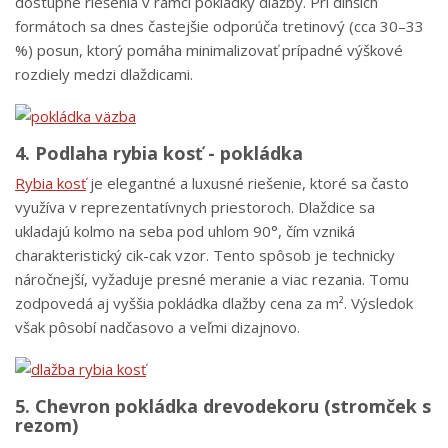
dostupné riešenia v rámci pokládky dlažby. Pri dlhších
formátoch sa dnes častejšie odporúča tretinový (cca 30–33
%) posun, ktorý pomáha minimalizovať prípadné výškové
rozdiely medzi dlaždicami.
4. Podlaha rybia kosť - pokládka
Rybia kosť
je elegantné a luxusné riešenie, ktoré sa často
využíva v reprezentatívnych priestoroch. Dlaždice sa
ukladajú kolmo na seba pod uhlom 90°, čím vzniká
charakteristický cik-cak vzor. Tento spôsob je technicky
náročnejší, vyžaduje presné meranie a viac rezania. Tomu
zodpovedá aj vyššia pokládka dlažby cena za m². Výsledok
však pôsobí nadčasovo a veľmi dizajnovo.
5. Chevron pokládka drevodekoru (stromček s
rezom)