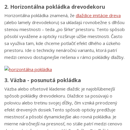
2. Horizontálna pokládka drevodekoru
Horizontálna pokládka znamená, že
dlaždice imitácie dreva
(alebo lamely drevodekoru) sa ukladajú rovnobežne s dlhšou
stenou miestnosti – teda „po šírke“ priestoru. Tento spôsob
pôsobí vyvážene a opticky rozširuje užšie miestnosti. Často
sa využíva tam, kde chceme potlačiť efekt dlhého a úzkeho
priestoru. Ide o technicky nenáročnú variantu, ktorá patrí
medzi cenovo dostupnejšie riešenia v rámci pokládky dlažby.
3. Väzba - posunutá pokládka
Väzba alebo ofsetové kladenie dlaždíc je najobľúbenejší
spôsob pokládky drevodekoru. Dlaždice sa posúvajú o
polovicu alebo tretinu svojej dĺžky, čím vzniká prirodzený
efekt drevených dosiek.Tento spôsob opticky predlžuje
miestnosť a pôsobí dynamickejšie ako rovná pokládka. Je
mierne náročnejší na presnosť, no stále patrí medzi cenovo