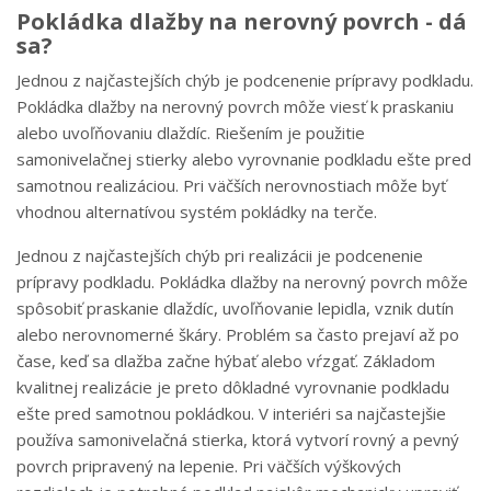
Pokládka dlažby na nerovný povrch - dá
sa?
Jednou z najčastejších chýb je podcenenie prípravy podkladu.
Pokládka dlažby na nerovný povrch môže viesť k praskaniu
alebo uvoľňovaniu dlaždíc. Riešením je použitie
samonivelačnej stierky alebo vyrovnanie podkladu ešte pred
samotnou realizáciou. Pri väčších nerovnostiach môže byť
vhodnou alternatívou systém pokládky na terče.
Jednou z najčastejších chýb pri realizácii je podcenenie
prípravy podkladu. Pokládka dlažby na nerovný povrch môže
spôsobiť praskanie dlaždíc, uvoľňovanie lepidla, vznik dutín
alebo nerovnomerné škáry. Problém sa často prejaví až po
čase, keď sa dlažba začne hýbať alebo vŕzgať. Základom
kvalitnej realizácie je preto dôkladné vyrovnanie podkladu
ešte pred samotnou pokládkou. V interiéri sa najčastejšie
používa samonivelačná stierka, ktorá vytvorí rovný a pevný
povrch pripravený na lepenie. Pri väčších výškových