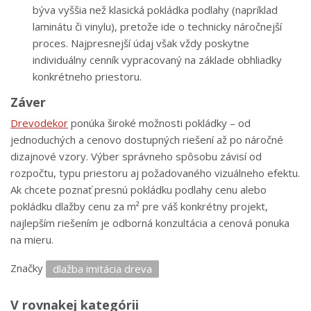
býva vyššia než klasická pokládka podlahy (napríklad
laminátu či vinylu), pretože ide o technicky náročnejší
proces. Najpresnejší údaj však vždy poskytne
individuálny cenník vypracovaný na základe obhliadky
konkrétneho priestoru.
Záver
Drevodekor
ponúka široké možnosti pokládky – od
jednoduchých a cenovo dostupných riešení až po náročné
dizajnové vzory. Výber správneho spôsobu závisí od
rozpočtu, typu priestoru aj požadovaného vizuálneho efektu.
Ak chcete poznať presnú pokládku podlahy cenu alebo
pokládku dlažby cenu za m² pre váš konkrétny projekt,
najlepším riešením je odborná konzultácia a cenová ponuka
na mieru.
Značky
dlažba imitácia dreva
V rovnakej kategórii