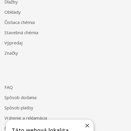
Dlažby
Obklady
Čistiaca chémia
Stavebná chémia
Výpredaj
Značky
FAQ
Spôsob dodania
Spôsob platby
Vrátenie a reklamácia
×
Odstúpenie od zmluvy online
Táto webová lokalita