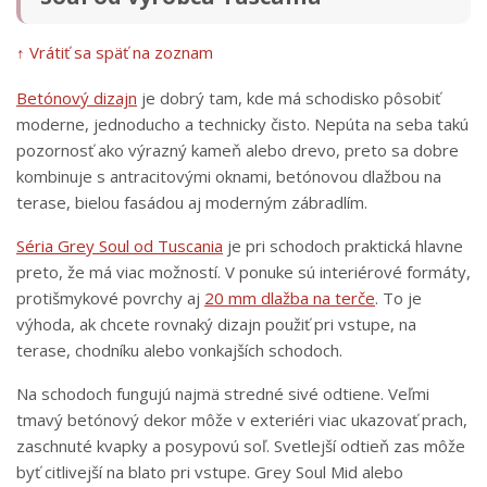
↑ Vrátiť sa späť na zoznam
Betónový dizajn
je dobrý tam, kde má schodisko pôsobiť
moderne, jednoducho a technicky čisto. Nepúta na seba takú
pozornosť ako výrazný kameň alebo drevo, preto sa dobre
kombinuje s antracitovými oknami, betónovou dlažbou na
terase, bielou fasádou aj moderným zábradlím.
Séria Grey Soul od Tuscania
je pri schodoch praktická hlavne
preto, že má viac možností. V ponuke sú interiérové formáty,
protišmykové povrchy aj
20 mm dlažba na terče
. To je
výhoda, ak chcete rovnaký dizajn použiť pri vstupe, na
terase, chodníku alebo vonkajších schodoch.
Na schodoch fungujú najmä stredné sivé odtiene. Veľmi
tmavý betónový dekor môže v exteriéri viac ukazovať prach,
zaschnuté kvapky a posypovú soľ. Svetlejší odtieň zas môže
byť citlivejší na blato pri vstupe. Grey Soul Mid alebo