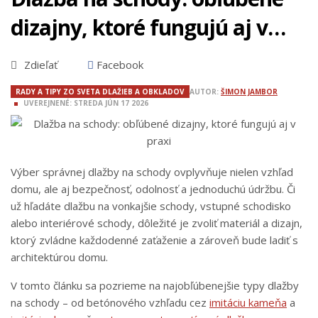
dizajny, ktoré fungujú aj v
praxi
Zdieľať
Facebook
RADY A TIPY ZO SVETA DLAŽIEB A OBKLADOV
AUTOR:
ŠIMON JAMBOR
UVEREJNENÉ:
STREDA
JÚN
17
2026
Výber správnej dlažby na schody ovplyvňuje nielen vzhľad
domu, ale aj bezpečnosť, odolnosť a jednoduchú údržbu. Či
už hľadáte dlažbu na vonkajšie schody, vstupné schodisko
alebo interiérové schody, dôležité je zvoliť materiál a dizajn,
ktorý zvládne každodenné zaťaženie a zároveň bude ladiť s
architektúrou domu.
V tomto článku sa pozrieme na najobľúbenejšie typy dlažby
na schody – od betónového vzhľadu cez
imitáciu kameňa
a