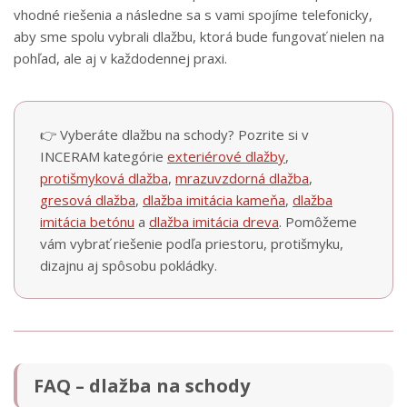
vhodné riešenia a následne sa s vami spojíme telefonicky,
aby sme spolu vybrali dlažbu, ktorá bude fungovať nielen na
pohľad, ale aj v každodennej praxi.
👉 Vyberáte dlažbu na schody? Pozrite si v
INCERAM kategórie
exteriérové dlažby
,
protišmyková dlažba
,
mrazuvzdorná dlažba
,
gresová dlažba
,
dlažba imitácia kameňa
,
dlažba
imitácia betónu
a
dlažba imitácia dreva
. Pomôžeme
vám vybrať riešenie podľa priestoru, protišmyku,
dizajnu aj spôsobu pokládky.
FAQ – dlažba na schody