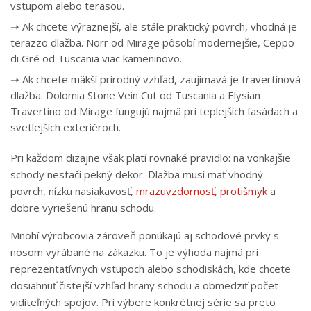
vstupom alebo terasou.
➝ Ak chcete výraznejší, ale stále praktický povrch, vhodná je
terazzo dlažba. Norr od Mirage pôsobí modernejšie, Ceppo
di Gré od Tuscania viac kameninovo.
➝ Ak chcete mäkší prírodný vzhľad, zaujímavá je travertínová
dlažba. Dolomia Stone Vein Cut od Tuscania a Elysian
Travertino od Mirage fungujú najmä pri teplejších fasádach a
svetlejších exteriéroch.
Pri každom dizajne však platí rovnaké pravidlo: na vonkajšie
schody nestačí pekný dekor. Dlažba musí mať vhodný
povrch, nízku nasiakavosť,
mrazuvzdornosť
,
protišmyk
a
dobre vyriešenú hranu schodu.
Mnohí výrobcovia zároveň ponúkajú aj schodové prvky s
nosom vyrábané na zákazku. To je výhoda najmä pri
reprezentatívnych vstupoch alebo schodiskách, kde chcete
dosiahnuť čistejší vzhľad hrany schodu a obmedziť počet
viditeľných spojov. Pri výbere konkrétnej série sa preto