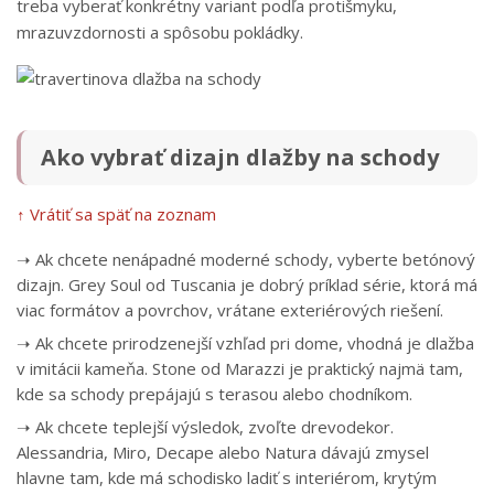
treba vyberať konkrétny variant podľa protišmyku,
mrazuvzdornosti a spôsobu pokládky.
Ako vybrať dizajn dlažby na schody
↑ Vrátiť sa späť na zoznam
➝ Ak chcete nenápadné moderné schody, vyberte betónový
dizajn. Grey Soul od Tuscania je dobrý príklad série, ktorá má
viac formátov a povrchov, vrátane exteriérových riešení.
➝ Ak chcete prirodzenejší vzhľad pri dome, vhodná je dlažba
v imitácii kameňa. Stone od Marazzi je praktický najmä tam,
kde sa schody prepájajú s terasou alebo chodníkom.
➝ Ak chcete teplejší výsledok, zvoľte drevodekor.
Alessandria, Miro, Decape alebo Natura dávajú zmysel
hlavne tam, kde má schodisko ladiť s interiérom, krytým