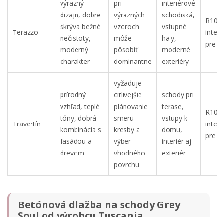
výrazný
pri
interiérové
dizajn, dobre
výrazných
schodiská,
R10
skrýva bežné
vzoroch
vstupné
Terazzo
inte
nečistoty,
môže
haly,
pre
moderný
pôsobiť
moderné
charakter
dominantne
exteriéry
vyžaduje
prírodný
citlivejšie
schody pri
vzhľad, teplé
plánovanie
terase,
R10
tóny, dobrá
smeru
vstupy k
Travertín
inte
kombinácia s
kresby a
domu,
pre
fasádou a
výber
interiér aj
drevom
vhodného
exteriér
povrchu
Betónová dlažba na schody Grey
Soul od výrobcu Tuscania