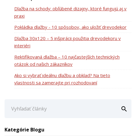
Dlažba na schody: obľúbené dizajny, ktoré fungujú aj v
praxi
Pokládka dlažby - 10 spôsobov, ako uložiť drevodekor
Dlažba 30x120 – 5 inšpirácii použitia drevodekoru v
interiéri
Rektifikovaná dlažba – 10 najčastejších technických
otázok od našich zákazníkov
Ako si vybrať ideálnu dlažbu a obklad? Na tieto
vlastnosti sa zamerajte pri rozhodovaní

Kategórie Blogu