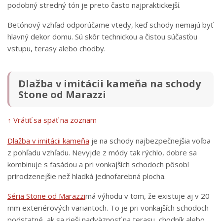
podobný stredný tón je preto často najpraktickejší.
Betónový vzhľad odporúčame vtedy, keď schody nemajú byť
hlavný dekor domu. Sú skôr technickou a čistou súčasťou
vstupu, terasy alebo chodby.
Dlažba v imitácii kameňa na schody
Stone od Marazzi
↑ Vrátiť sa späť na zoznam
Dlažba v imitácii kameňa
je na schody najbezpečnejšia voľba
z pohľadu vzhľadu. Nevyjde z módy tak rýchlo, dobre sa
kombinuje s fasádou a pri vonkajších schodoch pôsobí
prirodzenejšie než hladká jednofarebná plocha.
Séria Stone od Marazzi
má výhodu v tom, že existuje aj v 20
mm exteriérových variantoch. To je pri vonkajších schodoch
podstatné, ak sa rieši nadväznosť na terasu, chodník alebo