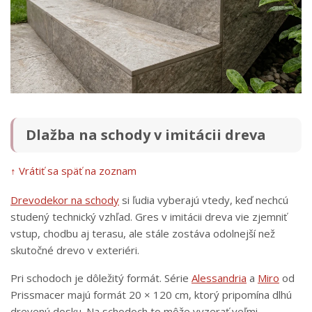
Dlažba na schody v imitácii dreva
↑ Vrátiť sa späť na zoznam
Drevodekor na schody
si ľudia vyberajú vtedy, keď nechcú
studený technický vzhľad. Gres v imitácii dreva vie zjemniť
vstup, chodbu aj terasu, ale stále zostáva odolnejší než
skutočné drevo v exteriéri.
Pri schodoch je dôležitý formát. Série
Alessandria
a
Miro
od
Prissmacer majú formát 20 × 120 cm, ktorý pripomína dlhú
drevenú dosku. Na schodoch to môže vyzerať veľmi