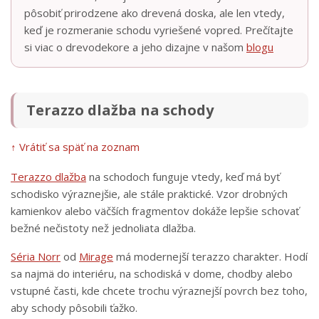
pôsobiť prirodzene ako drevená doska, ale len vtedy,
keď je rozmeranie schodu vyriešené vopred. Prečítajte
si viac o drevodekore a jeho dizajne v našom
blogu
Terazzo dlažba na schody
↑ Vrátiť sa späť na zoznam
Terazzo dlažba
na schodoch funguje vtedy, keď má byť
schodisko výraznejšie, ale stále praktické. Vzor drobných
kamienkov alebo väčších fragmentov dokáže lepšie schovať
bežné nečistoty než jednoliata dlažba.
Séria Norr
od
Mirage
má modernejší terazzo charakter. Hodí
sa najmä do interiéru, na schodiská v dome, chodby alebo
vstupné časti, kde chcete trochu výraznejší povrch bez toho,
aby schody pôsobili ťažko.