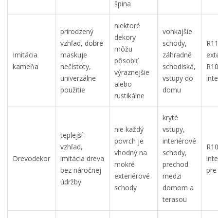
špina
niektoré
prirodzený
vonkajšie
dekory
vzhľad, dobre
schody,
R11
môžu
Imitácia
maskuje
záhradné
exte
pôsobiť
kameňa
nečistoty,
schodiská,
R10
výraznejšie
univerzálne
vstupy do
inte
alebo
použitie
domu
rustikálne
kryté
nie každý
vstupy,
teplejší
povrch je
interiérové
vzhľad,
R10
vhodný na
schody,
Drevodekor
imitácia dreva
inte
mokré
prechod
bez náročnej
pre
exteriérové
medzi
údržby
schody
domom a
terasou