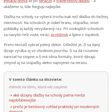
imitáciu dreva
až po
terazzo
a
travertínovú dlažbu
– a
ukážeme si, kde fungujú najlepšie.
Dlažba na schody sa vyberá trochu inak než dlažba do bežnej
miestnosti. Na schodoch je vidieť hranu, stúpačku, smer
pokládky aj každý nevydarený rez. Pri vonkajších schodoch
sa navyše rieši voda, mráz,
protišmyk
a špina z topánok.
Preto nestačí vybrať pekný dekor. Dôležité je, či sa daný
dizajn vyrába aj vo vhodnom povrchu, či sa dá rozumne
narezať na stupne a či má séria formáty, ktoré dávajú
zmysel aj na stúpačky alebo napojenie na terasu.
V tomto článku sa dozviete:
Kliknite na tému, ktorá vás zaujíma:
➝ aké dizajny dlažby na schody patria medzi
najobľúbenejšie
➝ prečo je betónový vzhľad praktický pri moderných
domoch