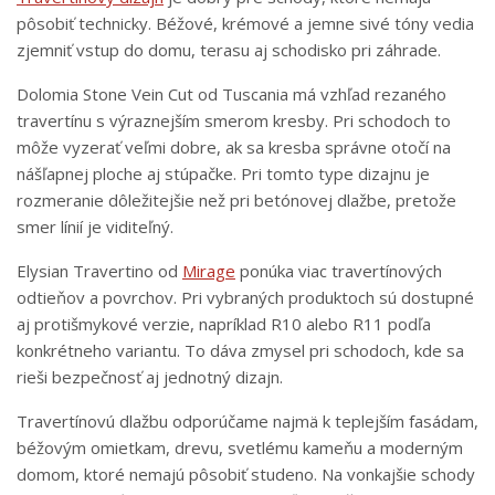
pôsobiť technicky. Béžové, krémové a jemne sivé tóny vedia
zjemniť vstup do domu, terasu aj schodisko pri záhrade.
Dolomia Stone Vein Cut od Tuscania má vzhľad rezaného
travertínu s výraznejším smerom kresby. Pri schodoch to
môže vyzerať veľmi dobre, ak sa kresba správne otočí na
nášľapnej ploche aj stúpačke. Pri tomto type dizajnu je
rozmeranie dôležitejšie než pri betónovej dlažbe, pretože
smer línií je viditeľný.
Elysian Travertino od
Mirage
ponúka viac travertínových
odtieňov a povrchov. Pri vybraných produktoch sú dostupné
aj protišmykové verzie, napríklad R10 alebo R11 podľa
konkrétneho variantu. To dáva zmysel pri schodoch, kde sa
rieši bezpečnosť aj jednotný dizajn.
Travertínovú dlažbu odporúčame najmä k teplejším fasádam,
béžovým omietkam, drevu, svetlému kameňu a moderným
domom, ktoré nemajú pôsobiť studeno. Na vonkajšie schody