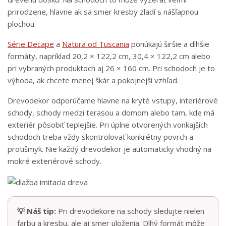
prirodzene, hlavne ak sa smer kresby zladí s nášľapnou
plochou.
Série Decape
a
Natura od Tuscania
ponúkajú širšie a dlhšie
formáty, napríklad 20,2 × 122,2 cm, 30,4 × 122,2 cm alebo
pri vybraných produktoch aj 26 × 160 cm. Pri schodoch je to
výhoda, ak chcete menej škár a pokojnejší vzhľad.
Drevodekor odporúčame hlavne na kryté vstupy, interiérové
schody, schody medzi terasou a domom alebo tam, kde má
exteriér pôsobiť teplejšie. Pri úplne otvorených vonkajších
schodoch treba vždy skontrolovať konkrétny povrch a
protišmyk. Nie každý drevodekor je automaticky vhodný na
mokré exteriérové schody.
💡 Náš tip:
Pri drevodekore na schody sledujte nielen
farbu a kresbu, ale aj smer uloženia. Dlhý formát môže