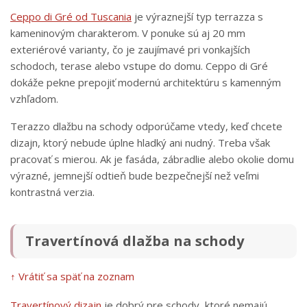
Ceppo di Gré od Tuscania
je výraznejší typ terrazza s
kameninovým charakterom. V ponuke sú aj 20 mm
exteriérové varianty, čo je zaujímavé pri vonkajších
schodoch, terase alebo vstupe do domu. Ceppo di Gré
dokáže pekne prepojiť modernú architektúru s kamenným
vzhľadom.
Terazzo dlažbu na schody odporúčame vtedy, keď chcete
dizajn, ktorý nebude úplne hladký ani nudný. Treba však
pracovať s mierou. Ak je fasáda, zábradlie alebo okolie domu
výrazné, jemnejší odtieň bude bezpečnejší než veľmi
kontrastná verzia.
Travertínová dlažba na schody
↑ Vrátiť sa späť na zoznam
Travertínový dizajn
je dobrý pre schody, ktoré nemajú