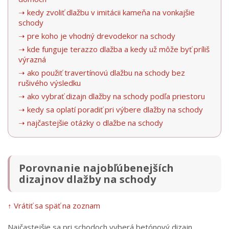
➝ kedy zvoliť dlažbu v imitácii kameňa na vonkajšie
schody
➝ pre koho je vhodný drevodekor na schody
➝ kde funguje terazzo dlažba a kedy už môže byť príliš
výrazná
➝ ako použiť travertínovú dlažbu na schody bez
rušivého výsledku
➝ ako vybrať dizajn dlažby na schody podľa priestoru
➝ kedy sa oplatí poradiť pri výbere dlažby na schody
➝ najčastejšie otázky o dlažbe na schody
Porovnanie najobľúbenejších
dizajnov dlažby na schody
↑ Vrátiť sa späť na zoznam
Najčastejšie sa pri schodoch vyberá betónový dizajn,