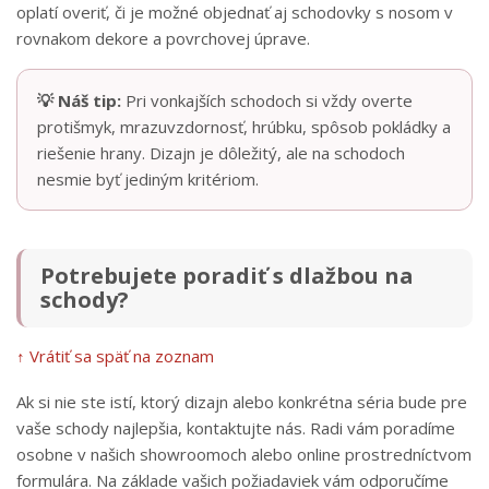
oplatí overiť, či je možné objednať aj schodovky s nosom v
rovnakom dekore a povrchovej úprave.
💡 Náš tip:
Pri vonkajších schodoch si vždy overte
protišmyk, mrazuvzdornosť, hrúbku, spôsob pokládky a
riešenie hrany. Dizajn je dôležitý, ale na schodoch
nesmie byť jediným kritériom.
Potrebujete poradiť s dlažbou na
schody?
↑ Vrátiť sa späť na zoznam
Ak si nie ste istí, ktorý dizajn alebo konkrétna séria bude pre
vaše schody najlepšia, kontaktujte nás. Radi vám poradíme
osobne v našich showroomoch alebo online prostredníctvom
formulára. Na základe vašich požiadaviek vám odporučíme