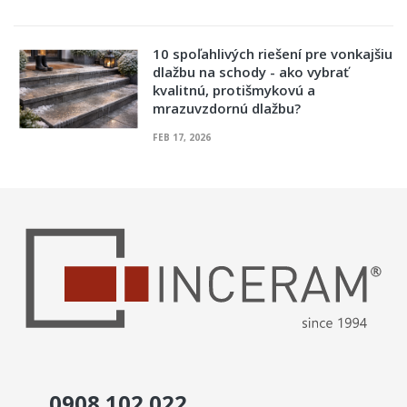
10 spoľahlivých riešení pre vonkajšiu
dlažbu na schody - ako vybrať
kvalitnú, protišmykovú a
mrazuvzdornú dlažbu?
FEB 17, 2026
0908 102 022