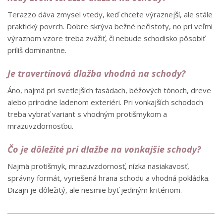
Terazzo dáva zmysel vtedy, keď chcete výraznejší, ale stále
praktický povrch. Dobre skrýva bežné nečistoty, no pri veľmi
výraznom vzore treba zvážiť, či nebude schodisko pôsobiť
príliš dominantne.
Je travertínová dlažba vhodná na schody?
Áno, najmä pri svetlejších fasádach, béžových tónoch, dreve
alebo prírodne ladenom exteriéri. Pri vonkajších schodoch
treba vybrať variant s vhodným protišmykom a
mrazuvzdornosťou.
Čo je dôležité pri dlažbe na vonkajšie schody?
Najmä protišmyk, mrazuvzdornosť, nízka nasiakavosť,
správny formát, vyriešená hrana schodu a vhodná pokládka.
Dizajn je dôležitý, ale nesmie byť jediným kritériom.