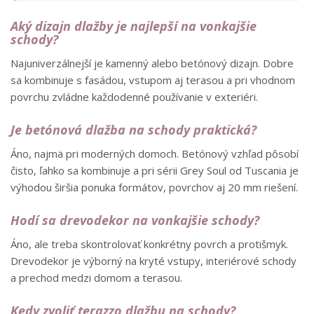
Aký dizajn dlažby je najlepší na vonkajšie
schody?
Najuniverzálnejší je kamenný alebo betónový dizajn. Dobre
sa kombinuje s fasádou, vstupom aj terasou a pri vhodnom
povrchu zvládne každodenné používanie v exteriéri.
Je betónová dlažba na schody praktická?
Áno, najmä pri moderných domoch. Betónový vzhľad pôsobí
čisto, ľahko sa kombinuje a pri sérii Grey Soul od Tuscania je
výhodou širšia ponuka formátov, povrchov aj 20 mm riešení.
Hodí sa drevodekor na vonkajšie schody?
Áno, ale treba skontrolovať konkrétny povrch a protišmyk.
Drevodekor je výborný na kryté vstupy, interiérové schody
a prechod medzi domom a terasou.
Kedy zvoliť terazzo dlažbu na schody?