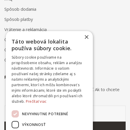
Spôsob dodania
Spôsob platby
Vrátenie a reklamácia
×
Odstúpenie od zmluvy online
Táto webová lokalita
používa súbory cookie.
Obchodné podmienky
Súbory cookie používame na
Ochrana osobných údajov
prispôsobenie obsahu, reklám a analýzu
návštevnosti. Informácie o vašom
používaní našej stránky zdieľame aj s
PRIHLÁSTE SA NA ODBER NOVINIEK
našimi reklamnými a analytickými
partnermi, ktorí ich môžu kombinovať s
Odber noviniek môžete kedykoľvek zrušiť. Ak to chcete
inými informáciami, ktoré ste im poskytli
urobiť, kontaktujte nás.
alebo ktoré zhromaždili pri používaní ich
služieb.
Prečítať viac
NEVYHNUTNE POTREBNÉ
VÝKONNOSŤ
ODOBERAŤ