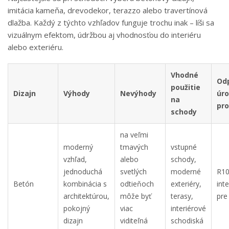
imitácia kameňa, drevodekor, terazzo alebo travertínová
dlažba. Každý z týchto vzhľadov funguje trochu inak – líši sa
vizuálnym efektom, údržbou aj vhodnosťou do interiéru
alebo exteriéru.
Vhodné
Od
použitie
Dizajn
Výhody
Nevýhody
úr
na
pr
schody
na veľmi
moderný
tmavých
vstupné
vzhľad,
alebo
schody,
jednoduchá
svetlých
moderné
R10
Betón
kombinácia s
odtieňoch
exteriéry,
inte
architektúrou,
môže byť
terasy,
pre
pokojný
viac
interiérové
dizajn
viditeľná
schodiská