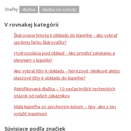
Značky
dlažba
dlažba na schody
V rovnakej kategórii
Škárovacia hmota k obkladu do kúpeľne - ako vybrať
správnu farbu škárovačky?
Hydroizolácia pod obklad - Ako predísť zatekaniu a
plesniam v kúpeľni?
Ako vybrať lišty k obkladu - Nerezové, hliníkové alebo
plastové lišty k obkladu do kúpeľne?
Rektifikovaná dlažba – 10 najčastejších technických
otázok od našich zákazníkov
Malá kúpeľňa so sprchovým kútom – tipy, ako z nej
vyťažiť maximum
Súvisiace podľa značiek