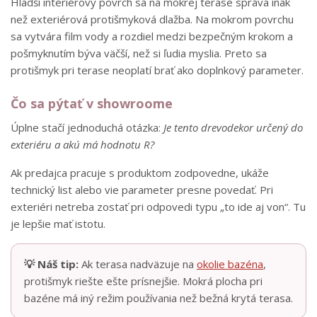
Hladší interiérový povrch sa na mokrej terase správa inak
než exteriérová protišmyková dlažba. Na mokrom povrchu
sa vytvára film vody a rozdiel medzi bezpečným krokom a
pošmyknutím býva väčší, než si ľudia myslia. Preto sa
protišmyk pri terase neoplatí brať ako doplnkový parameter.
Čo sa pýtať v showroome
Úplne stačí jednoduchá otázka:
Je tento drevodekor určený do
exteriéru a akú má hodnotu R?
Ak predajca pracuje s produktom zodpovedne, ukáže
technický list alebo vie parameter presne povedať. Pri
exteriéri netreba zostať pri odpovedi typu „to ide aj von“. Tu
je lepšie mať istotu.
💡 Náš tip:
Ak terasa nadväzuje na
okolie bazéna
,
protišmyk riešte ešte prísnejšie. Mokrá plocha pri
bazéne má iný režim používania než bežná krytá terasa.