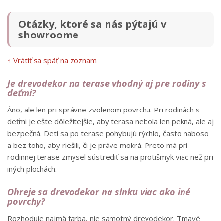
Otázky, ktoré sa nás pýtajú v
showroome
↑ Vrátiť sa späť na zoznam
Je drevodekor na terase vhodný aj pre rodiny s
deťmi?
Áno, ale len pri správne zvolenom povrchu. Pri rodinách s
deťmi je ešte dôležitejšie, aby terasa nebola len pekná, ale aj
bezpečná. Deti sa po terase pohybujú rýchlo, často naboso
a bez toho, aby riešili, či je práve mokrá. Preto má pri
rodinnej terase zmysel sústrediť sa na protišmyk viac než pri
iných plochách.
Ohreje sa drevodekor na slnku viac ako iné
povrchy?
Rozhoduje najmä farba, nie samotný drevodekor. Tmavé