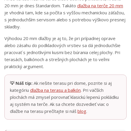
20 mm je dnes štandardom. Takáto
dlažba na terče 20 mm
je vhodná tam, kde sa počíta s vyššou mechanickou záťažou,
s jednoduchším servisom alebo s potrebou výškovo presnej
skladby.
Výhodou 20 mm dlažby je aj to, že pri prípadnej oprave
alebo zásahu do podkladových vrstiev sa dá jednoduchšie
pracovať s jednotlivými kusmi bez búrania celej plochy. Pri
terasách, balkónoch a strešných plochách je to veľmi
praktický argument.
💡 Náš tip:
Ak riešite terasu pri dome, pozrite si aj
kategóriu
dlažba na terasu a balkón
. Pri väčších
plochách má zmysel porovnať klasickú lepenú pokládku
aj systém na terče. Ak sa chcete dozvedieť viac o
dlažbe na terasu prečítajte si náš
blog
.