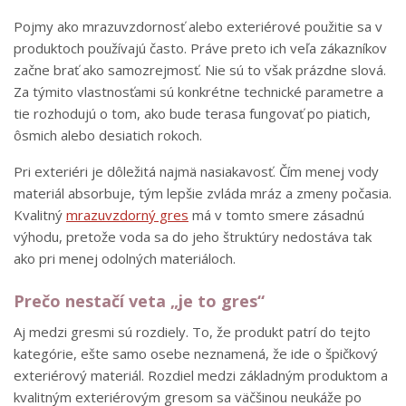
Pojmy ako mrazuvzdornosť alebo exteriérové použitie sa v
produktoch používajú často. Práve preto ich veľa zákazníkov
začne brať ako samozrejmosť. Nie sú to však prázdne slová.
Za týmito vlastnosťami sú konkrétne technické parametre a
tie rozhodujú o tom, ako bude terasa fungovať po piatich,
ôsmich alebo desiatich rokoch.
Pri exteriéri je dôležitá najmä nasiakavosť. Čím menej vody
materiál absorbuje, tým lepšie zvláda mráz a zmeny počasia.
Kvalitný
mrazuvzdorný gres
má v tomto smere zásadnú
výhodu, pretože voda sa do jeho štruktúry nedostáva tak
ako pri menej odolných materiáloch.
Prečo nestačí veta „je to gres“
Aj medzi gresmi sú rozdiely. To, že produkt patrí do tejto
kategórie, ešte samo osebe neznamená, že ide o špičkový
exteriérový materiál. Rozdiel medzi základným produktom a
kvalitným exteriérovým gresom sa väčšinou neukáže po