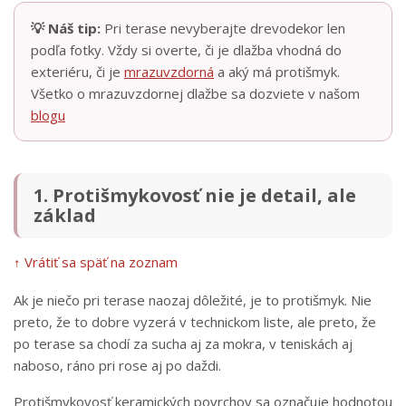
💡 Náš tip:
Pri terase nevyberajte drevodekor len
podľa fotky. Vždy si overte, či je dlažba vhodná do
exteriéru, či je
mrazuvzdorná
a aký má protišmyk.
Všetko o mrazuvzdornej dlažbe sa dozviete v našom
blogu
1. Protišmykovosť nie je detail, ale
základ
↑ Vrátiť sa späť na zoznam
Ak je niečo pri terase naozaj dôležité, je to protišmyk. Nie
preto, že to dobre vyzerá v technickom liste, ale preto, že
po terase sa chodí za sucha aj za mokra, v teniskách aj
naboso, ráno pri rose aj po daždi.
Protišmykovosť keramických povrchov sa označuje hodnotou