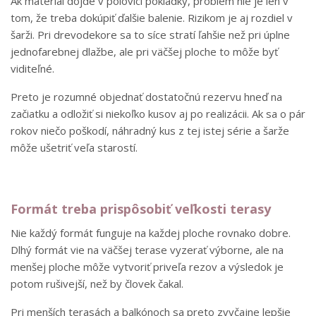
Ak materiál dôjde v polovici pokládky, problém nie je len v
tom, že treba dokúpiť ďalšie balenie. Rizikom je aj rozdiel v
šarži. Pri drevodekore sa to síce stratí ľahšie než pri úplne
jednofarebnej dlažbe, ale pri väčšej ploche to môže byť
viditeľné.
Preto je rozumné objednať dostatočnú rezervu hneď na
začiatku a odložiť si niekoľko kusov aj po realizácii. Ak sa o pár
rokov niečo poškodí, náhradný kus z tej istej série a šarže
môže ušetriť veľa starostí.
Formát treba prispôsobiť veľkosti terasy
Nie každý formát funguje na každej ploche rovnako dobre.
Dlhý formát vie na väčšej terase vyzerať výborne, ale na
menšej ploche môže vytvoriť priveľa rezov a výsledok je
potom rušivejší, než by človek čakal.
Pri menších terasách a balkónoch sa preto zvyčajne lepšie