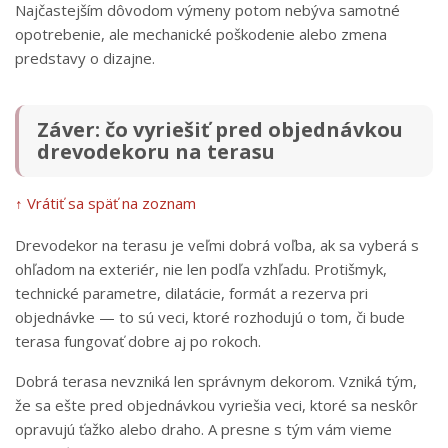
Najčastejším dôvodom výmeny potom nebýva samotné
opotrebenie, ale mechanické poškodenie alebo zmena
predstavy o dizajne.
Záver: čo vyriešiť pred objednávkou
drevodekoru na terasu
↑ Vrátiť sa späť na zoznam
Drevodekor na terasu je veľmi dobrá voľba, ak sa vyberá s
ohľadom na exteriér, nie len podľa vzhľadu. Protišmyk,
technické parametre, dilatácie, formát a rezerva pri
objednávke — to sú veci, ktoré rozhodujú o tom, či bude
terasa fungovať dobre aj po rokoch.
Dobrá terasa nevzniká len správnym dekorom. Vzniká tým,
že sa ešte pred objednávkou vyriešia veci, ktoré sa neskôr
opravujú ťažko alebo draho. A presne s tým vám vieme