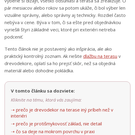
vyberie si dizajn, všetko odsúhlasí a terasa sa zrealizuje. O
pár mesiacov alebo rokov sa potom ukáže, či bol výber len
vizuálne správny, alebo správny aj technicky. Rozdiel často
nebýva v cene. Býva v tom, či sa ešte pred objednávkou
vyriešili štyri základné veci, ktoré pri exteriéri netreba
podceniť.
Tento článok nie je postavený ako inšpirácia, ale ako
praktický kontrolný zoznam. Ak riešite
dlažbu na terasu
v
drevodekore, oplatí sa ho prejsť skôr, než sa objedná
materiál alebo dohodne pokládka.
V tomto článku sa dozviete:
Kliknite na tému, ktorá vás zaujíma:
➝ prečo je drevodekor na terase iný príbeh než v
interiéri
➝ prečo je protišmykovosť základ, nie detail
➝ čo sa deje na mokrom povrchu v praxi