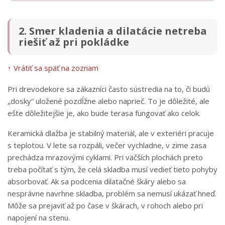
2. Smer kladenia a dilatácie netreba
riešiť až pri pokládke
↑ Vrátiť sa späť na zoznam
Pri drevodekore sa zákazníci často sústredia na to, či budú
„dosky“ uložené pozdĺžne alebo naprieč. To je dôležité, ale
ešte dôležitejšie je, ako bude terasa fungovať ako celok.
Keramická dlažba je stabilný materiál, ale v exteriéri pracuje
s teplotou. V lete sa rozpáli, večer vychladne, v zime zasa
prechádza mrazovými cyklami. Pri väčších plochách preto
treba počítať s tým, že celá skladba musí vedieť tieto pohyby
absorbovať. Ak sa podcenia dilatačné škáry alebo sa
nesprávne navrhne skladba, problém sa nemusí ukázať hneď.
Môže sa prejaviť až po čase v škárach, v rohoch alebo pri
napojení na stenu.