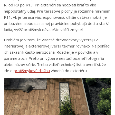
R, od R9 po R13. Pri exteriéri sa neoplatí brať to ako
nepodstatný údaj. Pre terasové plochy je rozumné minimum
R11. Ak je terasa viac exponovaná, dlhšie ostáva mokrá, je
pri bazéne alebo sa na nej pravidelne pohybujú deti a starší
ľudia, vyšší protišmyk dáva ešte väčší zmysel.
Problém je v tom, že viaceré drevodekory vyzerajú v
interiérovej a exteriérovej verzii takmer rovnako. Na pohľad
ich zákazník často nerozozná. Rozdiel je v povrchu a v
parametroch. Preto pri výbere nestačí pozrieť fotografiu
alebo názov série. Treba vidieť technický list a overiť si, že
ide o
protišmykovú dlažbu
vhodnú do exteriéru.