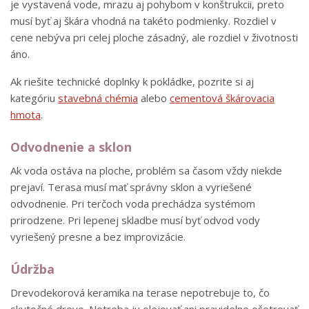
je vystavená vode, mrazu aj pohybom v konštrukcii, preto
musí byť aj škára vhodná na takéto podmienky. Rozdiel v
cene nebýva pri celej ploche zásadný, ale rozdiel v životnosti
áno.
Ak riešite technické doplnky k pokládke, pozrite si aj
kategóriu
stavebná chémia
alebo
cementová škárovacia
hmota
.
Odvodnenie a sklon
Ak voda ostáva na ploche, problém sa časom vždy niekde
prejaví. Terasa musí mať správny sklon a vyriešené
odvodnenie. Pri terčoch voda prechádza systémom
prirodzene. Pri lepenej skladbe musí byť odvod vody
vyriešený presne a bez improvizácie.
Údržba
Drevodekorová keramika na terase nepotrebuje to, čo
skutočné drevo. Netreba ju olejovať ani pravidelne ošetrovať