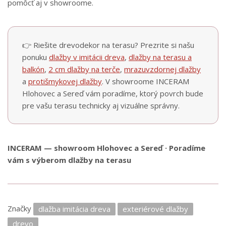
pomôcť aj v showroome.
👉 Riešite drevodekor na terasu? Prezrite si našu
ponuku
dlažby v imitácii dreva
,
dlažby na terasu a
balkón
,
2 cm dlažby na terče
,
mrazuvzdornej dlažby
a
protišmykovej dlažby
. V showroome INCERAM
Hlohovec a Sereď vám poradíme, ktorý povrch bude
pre vašu terasu technicky aj vizuálne správny.
INCERAM — showroom Hlohovec a Sereď · Poradíme
vám s výberom dlažby na terasu
Značky
dlažba imitácia dreva
exteriérové dlažby
drevo