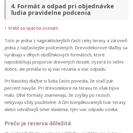
4. Formát a odpad pri objednávke
ľudia pravidelne podcenia
↑ Vrátiť sa späť na zoznam
Toto je jedna z najpraktickejších častí celej terasy a zároveň
jedna z najčastejšie podcenených. Drevodekorové dlažby sa
vyrábajú v dlhých obdĺžnikových formátoch, ktoré
napodobňujú proporcie drevených dosiek. Vyzerá to veľmi
dobre, ale prináša to aj viac rezania a viac odpadu.
Pri klasickej dlažbe si ľudia často povedia, že stačí pár
percent navyše. Pri drevodekore na terasu to však býva
málo. Dlhé formáty znamenajú, že zvyšky po rezoch
nebývajú vždy použiteľné. A čím komplikovanejší tvar terasy
alebo odvážnejší smer kladenia, tým viac odpadu vzniká.
Prečo je rezerva dôležitá