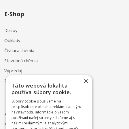
E-Shop
Dlažby
Obklady
Čistiaca chémia
Stavebná chémia
Výpredaj
×
Značky
Táto webová lokalita
používa súbory cookie.
Súbory cookie používame na
prispôsobenie obsahu, reklám a analýzu
návštevnosti. Informácie o vašom
FAQ
používaní našej stránky zdieľame aj s
našimi reklamnými a analytickými
Spôsob dodania
partnermi, ktorí ich môžu kombinovať s