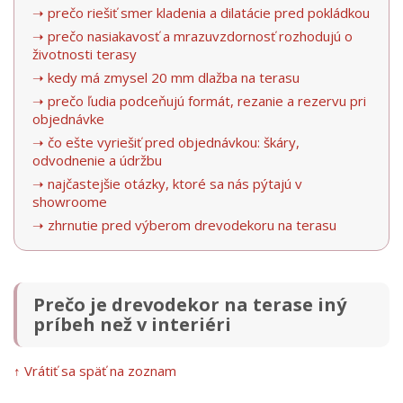
➝ prečo riešiť smer kladenia a dilatácie pred pokládkou
➝ prečo nasiakavosť a mrazuvzdornosť rozhodujú o
životnosti terasy
➝ kedy má zmysel 20 mm dlažba na terasu
➝ prečo ľudia podceňujú formát, rezanie a rezervu pri
objednávke
➝ čo ešte vyriešiť pred objednávkou: škáry,
odvodnenie a údržbu
➝ najčastejšie otázky, ktoré sa nás pýtajú v
showroome
➝ zhrnutie pred výberom drevodekoru na terasu
Prečo je drevodekor na terase iný
príbeh než v interiéri
↑ Vrátiť sa späť na zoznam