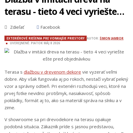
terasu - tieto 4 veci vyriešte
ešte pred objednávkou
Zdieľať
Facebook
EXTERIÉROVÉ RIEŠENIA PRE VONKAJŠIE PRIESTORY
AUTOR:
ŠIMON JAMBOR
UVEREJNENÉ:
PIATOK
MÁJ
8
2026
Terasa s
dlažbou v drevenom dekore
vie vyzerať veľmi
dobre. Aby však fungovala aj po rokoch, nestačí vybrať pekný
vzor a správny odtieň. Pri exteriéri rozhodujú veci, ktoré na
prvej fotke nevidno: protišmyk, nasiakavosť, spôsob
pokládky, formát aj to, ako sa materiál správa na slnku a v
zime.
V showroome sa pri drevodekore na terasu opakuje
podobná situácia. Zákazník príde s jasnou predstavou,