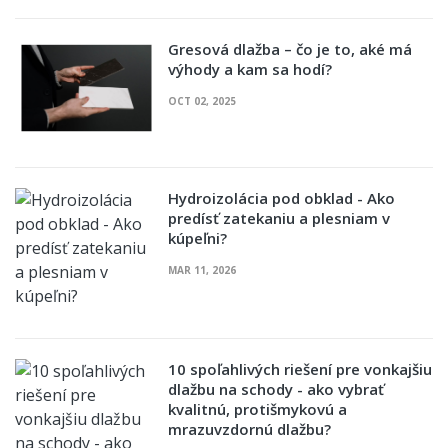
Gresová dlažba – čo je to, aké má
výhody a kam sa hodí?
OCT 02, 2025
Hydroizolácia pod obklad - Ako
predísť zatekaniu a plesniam v
kúpeľni?
MAR 11, 2026
10 spoľahlivých riešení pre vonkajšiu
dlažbu na schody - ako vybrať
kvalitnú, protišmykovú a
mrazuvzdornú dlažbu?