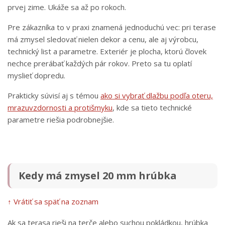
prvej zime. Ukáže sa až po rokoch.
Pre zákazníka to v praxi znamená jednoduchú vec: pri terase
má zmysel sledovať nielen dekor a cenu, ale aj výrobcu,
technický list a parametre. Exteriér je plocha, ktorú človek
nechce prerábať každých pár rokov. Preto sa tu oplatí
myslieť dopredu.
Prakticky súvisí aj s témou
ako si vybrať dlažbu podľa oteru,
mrazuvzdornosti a protišmyku
, kde sa tieto technické
parametre riešia podrobnejšie.
Kedy má zmysel 20 mm hrúbka
↑ Vrátiť sa späť na zoznam
Ak sa terasa rieši na terče alebo suchou pokládkou, hrúbka