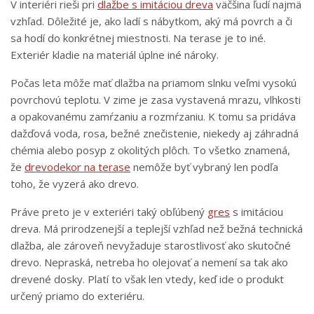
V interiéri rieši pri
dlažbe s imitáciou dreva
väčšina ľudí najmä
vzhľad. Dôležité je, ako ladí s nábytkom, aký má povrch a či
sa hodí do konkrétnej miestnosti. Na terase je to iné.
Exteriér kladie na materiál úplne iné nároky.
Počas leta môže mať dlažba na priamom slnku veľmi vysokú
povrchovú teplotu. V zime je zasa vystavená mrazu, vlhkosti
a opakovanému zamŕzaniu a rozmŕzaniu. K tomu sa pridáva
dažďová voda, rosa, bežné znečistenie, niekedy aj záhradná
chémia alebo posyp z okolitých plôch. To všetko znamená,
že
drevodekor na terase
nemôže byť vybraný len podľa
toho, že vyzerá ako drevo.
Práve preto je v exteriéri taký obľúbený
gres
s imitáciou
dreva. Má prirodzenejší a teplejší vzhľad než bežná technická
dlažba, ale zároveň nevyžaduje starostlivosť ako skutočné
drevo. Nepraská, netreba ho olejovať a nemení sa tak ako
drevené dosky. Platí to však len vtedy, keď ide o produkt
určený priamo do exteriéru.