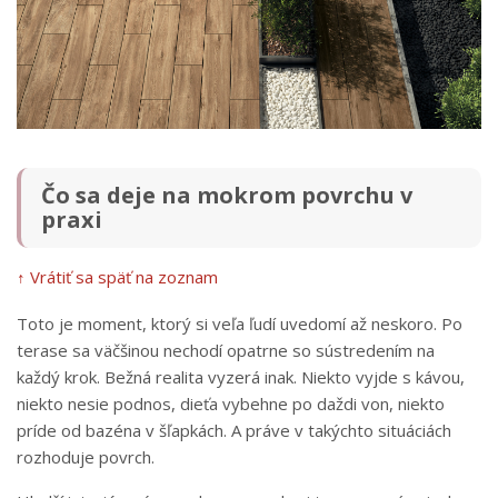
Čo sa deje na mokrom povrchu v
praxi
↑ Vrátiť sa späť na zoznam
Toto je moment, ktorý si veľa ľudí uvedomí až neskoro. Po
terase sa väčšinou nechodí opatrne so sústredením na
každý krok. Bežná realita vyzerá inak. Niekto vyjde s kávou,
niekto nesie podnos, dieťa vybehne po daždi von, niekto
príde od bazéna v šľapkách. A práve v takýchto situáciách
rozhoduje povrch.