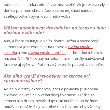
odtiene sa na slnku zohrejú viac než svetlé. Ak je terasa celý
deň na priamom slnku a často sa po nej chodí naboso,
svetlejší odtieň býva rozumnejšia voľba.
Môžem kombinovať drevodekor na terase s inou
dlažbou v záhrade?
Áno, a často to funguje veľmi dobre. Bežná a osvedčená
kombinácia je drevodekor na terase a
dlažba imitácia
kameňa
alebo
dlažba imitácia betónu
na chodníkoch či okolo
bazéna. Dôležité je, aby na seba tieto materiály nadväzovali
farebne aj výškovo. Potom celý exteriér pôsobí ucelenejšie.
Ako dlho vydrží drevodekor na terase pri
správnom výbere?
Ak ide o kvalitný exteriérový gres a pokládka je urobená
správne, bavíme sa o veľmi dlhej životnosti. Dlažba sa
nemení ako drevo, nevyžaduje takú údržbu a pri bežnom
používaní dokáže fungovať dlhé roky bez potreby výmeny.