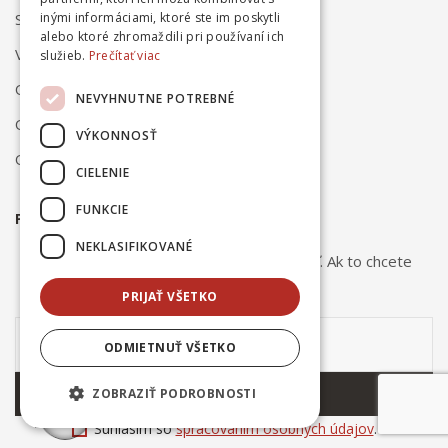
Spôsob platby
inými informáciami, ktoré ste im poskytli
alebo ktoré zhromaždili pri používaní ich
Vrátenie a reklamácia
služieb.
Prečítať viac
Odstúpenie od zmluvy online
NEVYHNUTNE POTREBNÉ
Obchodné podmienky
VÝKONNOSŤ
Ochrana osobných údajov
CIELENIE
FUNKCIE
PRIHLÁSTE SA NA ODBER NOVINIEK
NEKLASIFIKOVANÉ
Odber noviniek môžete kedykoľvek zrušiť. Ak to chcete
urobiť, kontaktujte nás.
PRIJAŤ VŠETKO
ODMIETNUŤ VŠETKO
ODOBERAŤ
ZOBRAZIŤ PODROBNOSTI
Súhlasím so
spracovaním osobných údajov
.