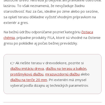
lazúrou. To však neznamená, že nevyžaduje žiadnu
starostlivosť. Raz za čas, ideálne po zime alebo po sezóne,
sa oplatí terasu dôkladne vyčistiť vhodným prípravkom na
exteriér a gres.
Na bežnú údržbu odporúčame pozrieť kategóriu
čistiaca
chémia
, prípadne produkty FILA, ktoré sú vhodné na čistenie
gresu po pokládke aj počas bežnej prevádzky.
👉 Ak riešite terasu v drevodekore, pozrite si
dlažbu imitáciu dreva
,
dlažbu na terasu a balkón
,
protišmykovú dlažbu
,
mrazuvzdornú dlažbu
alebo
dlažbu na terče 20 mm
. Pri exteriéri má zmysel
vyberať podľa dizajnu aj technických parametrov.