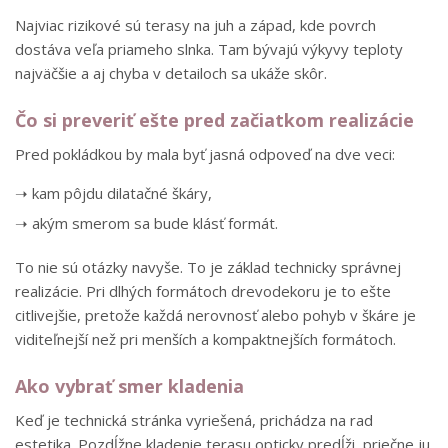
Najviac rizikové sú terasy na juh a západ, kde povrch
dostáva veľa priameho slnka. Tam bývajú výkyvy teploty
najväčšie a aj chyba v detailoch sa ukáže skôr.
Čo si preveriť ešte pred začiatkom realizácie
Pred pokládkou by mala byť jasná odpoveď na dve veci:
➝ kam pôjdu dilatačné škáry,
➝ akým smerom sa bude klásť formát.
To nie sú otázky navyše. To je základ technicky správnej
realizácie. Pri dlhých formátoch drevodekoru je to ešte
citlivejšie, pretože každá nerovnosť alebo pohyb v škáre je
viditeľnejší než pri menších a kompaktnejších formátoch.
Ako vybrať smer kladenia
Keď je technická stránka vyriešená, prichádza na rad
estetika. Pozdĺžne kladenie terasu opticky predĺži, priečne ju