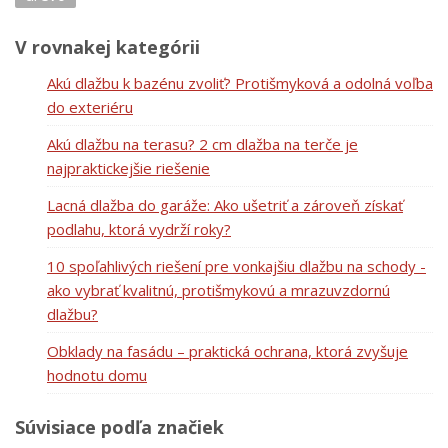
V rovnakej kategórii
Akú dlažbu k bazénu zvoliť? Protišmyková a odolná voľba
do exteriéru
Akú dlažbu na terasu? 2 cm dlažba na terče je
najpraktickejšie riešenie
Lacná dlažba do garáže: Ako ušetriť a zároveň získať
podlahu, ktorá vydrží roky?
10 spoľahlivých riešení pre vonkajšiu dlažbu na schody -
ako vybrať kvalitnú, protišmykovú a mrazuvzdornú
dlažbu?
Obklady na fasádu – praktická ochrana, ktorá zvyšuje
hodnotu domu
Súvisiace podľa značiek