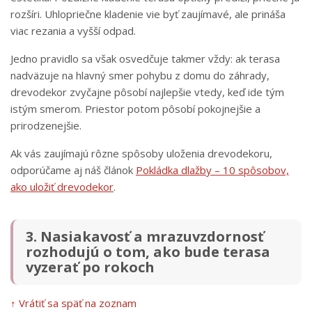
rozšíri. Uhlopriečne kladenie vie byť zaujímavé, ale prináša
viac rezania a vyšší odpad.
Jedno pravidlo sa však osvedčuje takmer vždy: ak terasa
nadväzuje na hlavný smer pohybu z domu do záhrady,
drevodekor zvyčajne pôsobí najlepšie vtedy, keď ide tým
istým smerom. Priestor potom pôsobí pokojnejšie a
prirodzenejšie.
Ak vás zaujímajú rôzne spôsoby uloženia drevodekoru,
odporúčame aj náš článok
Pokládka dlažby – 10 spôsobov,
ako uložiť drevodekor
.
3. Nasiakavosť a mrazuvzdornosť
rozhodujú o tom, ako bude terasa
vyzerať po rokoch
↑ Vrátiť sa späť na zoznam