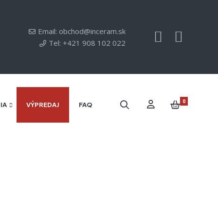
Email: obchod@inceram.sk
Tel: +421 908 102 022
0
IA
VÝPREDAJ
FAQ