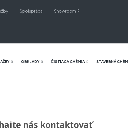
užby
Spolupráca
Showroom
AŽBY
OBKLADY
ČISTIACA CHÉMIA
STAVEBNÁ CHÉM
ajte nás kontaktovať