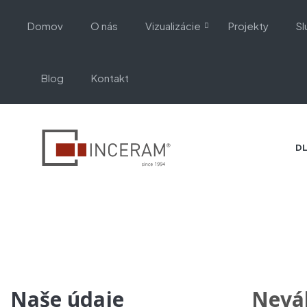
Domov
O nás
Vizualizácie
Projekty
Sl
Blog
Kontakt
DL
Kontakt
Úvodná stránka
Kontaktujte nás
Naše údaje
Neváh