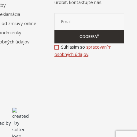
urobiť, kontaktujte nás.
tby
reklamácia
 od zmluvy online
podmienky
ODOBERAŤ
obných údajov
Súhlasím so
spracovaním
osobných údajov
.
ated by