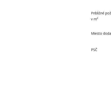
Približné p
v m²
Miesto doda
PSČ