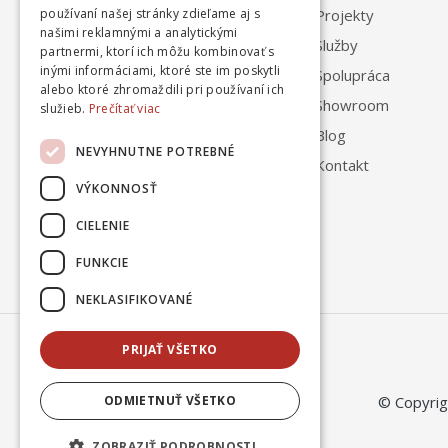
Projekty
používaní našej stránky zdieľame aj s
0908 102 022
našimi reklamnými a analytickými
Služby
partnermi, ktorí ich môžu kombinovať s
8:00 - 17:00
inými informáciami, ktoré ste im poskytli
Spolupráca
alebo ktoré zhromaždili pri používaní ich
Showroom
služieb.
Prečítať viac
Blog
NEVYHNUTNE POTREBNÉ
Kontakt
VÝKONNOSŤ
CIELENIE
FUNKCIE
NEKLASIFIKOVANÉ
PRIJAŤ VŠETKO
© Copyri
ODMIETNUŤ VŠETKO
ZOBRAZIŤ PODROBNOSTI