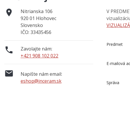

Nitrianska 106
V PREDMETE
920 01 Hlohovec
vizualizác
Slovensko
VIZUALIZÁ
IČO: 33435456
Predmet

Zavolajte nám:
+421 908 102 022
E-mailová a

Napište nám email:
eshop@inceram.sk
Správa