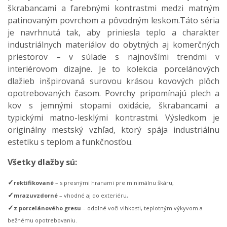
škrabancami a farebnými kontrastmi medzi matným
patinovaným povrchom a pôvodným leskom.Táto séria
je navrhnutá tak, aby priniesla teplo a charakter
industriálnych materiálov do obytných aj komerčných
priestorov – v súlade s najnovšími trendmi v
interiérovom dizajne. Je to kolekcia porcelánových
dlažieb inšpirovaná surovou krásou kovových plôch
opotrebovaných časom. Povrchy pripomínajú plech a
kov s jemnými stopami oxidácie, škrabancami a
typickými matno-lesklými kontrastmi. Výsledkom je
originálny mestský vzhľad, ktorý spája industriálnu
estetiku s teplom a funkčnosťou.
Všetky dlažby sú:
✓
rektifikované
– s presnými hranami pre minimálnu škáru,
✓
mrazuvzdorné
– vhodné aj do exteriéru,
✓
z porcelánového gresu
– odolné voči vlhkosti, teplotným výkyvom a
bežnému opotrebovaniu.