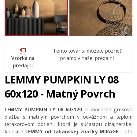
flip_to_front
Tento tovar si môžete pozrieť
Vzorka na
priamo v našej predajni.
predajni
LEMMY PUMPKIN LY 08
60x120 - Matný Povrch
LEMMY PUMPKIN LY 08 60×120
je moderná gresová
dlažba s matným povrchom v odvážnom a teplom
terakotovom odtieni, ktorá je súčasťou dizajnérskej
kolekcie
LEMMY od talianskej značky MIRAGE
. Táto