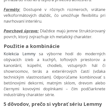
Formáty
:
Dostupné v rôznych rozmeroch, vrátane
veľkoformátových dlaždíc, čo umožňuje flexibilitu pri
navrhovaní interiéru.​
Povrchová úprava:
Dlaždice majú jemne štruktúrovaný
povrch, ktorý zvýrazňuje ich metalický charakter.​
Použitie a kombinácie
Kolekcia Lemmy
sa výborne hodí do moderných
obývacích izieb a kuchýň, loftových priestorov a
kancelárií, kúpeľní, chodieb, vstupných hál či
showroomov, terás a exteriérových častí (vďaka
technickým vlastnostiam). Odporúčame kombinovať s
betónovými dekormi, matným sklom, drevom alebo
čiernymi kovovými doplnkami – čím podčiarknete
industriálny charakter série.
5 dôvodov, prečo si vybrať sériu Lemmy