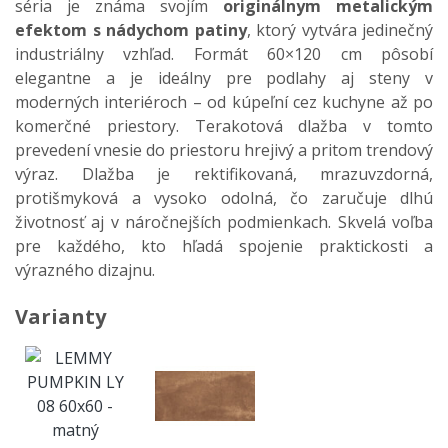
séria je známa svojím
originálnym metalickým
efektom s nádychom patiny
, ktorý vytvára jedinečný
industriálny vzhľad. Formát 60×120 cm pôsobí
elegantne a je ideálny pre podlahy aj steny v
moderných interiéroch – od kúpeľní cez kuchyne až po
komerčné priestory. Terakotová dlažba v tomto
prevedení vnesie do priestoru hrejivý a pritom trendový
výraz. Dlažba je rektifikovaná, mrazuvzdorná,
protišmyková a vysoko odolná, čo zaručuje dlhú
životnosť aj v náročnejších podmienkach. Skvelá voľba
pre každého, kto hľadá spojenie praktickosti a
výrazného dizajnu.
Varianty