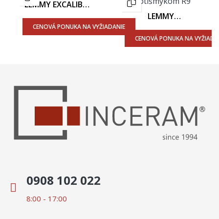
LEMMY EXCALIBUR
LY 03 60x120 -
LEMMY
Matný Povrch
AFTERGLOW LY 05
CENOVÁ PONUKA NA VYŽIADANIE
60x120 - Matný
CENOVÁ PONUKA NA VYŽIADA
Povrch
0908 102 022
8:00 - 17:00