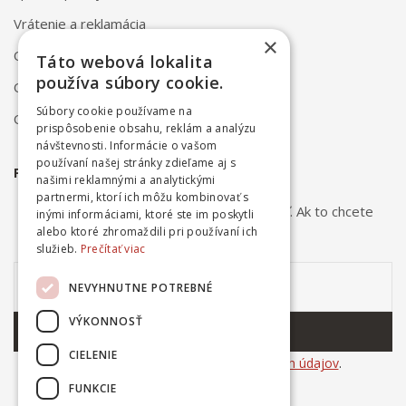
Vrátenie a reklamácia
×
Odstúpenie od zmluvy online
Táto webová lokalita
používa súbory cookie.
Obchodné podmienky
Súbory cookie používame na
Ochrana osobných údajov
prispôsobenie obsahu, reklám a analýzu
návštevnosti. Informácie o vašom
používaní našej stránky zdieľame aj s
PRIHLÁSTE SA NA ODBER NOVINIEK
našimi reklamnými a analytickými
partnermi, ktorí ich môžu kombinovať s
Odber noviniek môžete kedykoľvek zrušiť. Ak to chcete
inými informáciami, ktoré ste im poskytli
urobiť, kontaktujte nás.
alebo ktoré zhromaždili pri používaní ich
služieb.
Prečítať viac
NEVYHNUTNE POTREBNÉ
VÝKONNOSŤ
ODOBERAŤ
CIELENIE
Súhlasím so
spracovaním osobných údajov
.
FUNKCIE