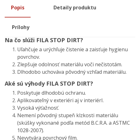
Popis
Detaily produktu
Prílohy
Na čo slúži FILA STOP DIRT?
Uľahčuje a urýchľuje čistenie a zaisťuje hygienu
povrchov.
Zlepšuje odolnosť materiálu voči nečistotám.
Dlhodobo uchováva pôvodný vzhľad materiálu.
Aké sú výhody FILA STOP DIRT?
Poskytuje dlhodobú ochranu.
Aplikovateľný v exteriéri aj v interiérI.
Vysoká výťažnosť.
Nemení pôvodný stupeň klzkosti materiálu
(skúšky vykonané podľa metód B.C.R.A. a ASTMC
1028-2007).
Nevytvára povrchový film.