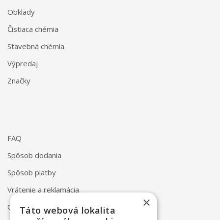
Obklady
Čistiaca chémia
Stavebná chémia
Výpredaj
Značky
FAQ
Spôsob dodania
Spôsob platby
Vrátenie a reklamácia
×
Odstúpenie od zmluvy online
Táto webová lokalita