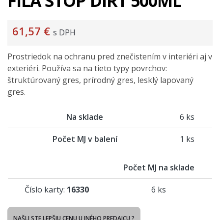
FILA STOP DIRT 500ML
61,57 €
s DPH
Prostriedok na ochranu pred znečistením v interiéri aj v
exteriéri. Používa sa na tieto typy povrchov:
štruktúrovaný gres, prírodný gres, lesklý lapovaný
gres.
Na sklade
6 ks
Počet MJ v balení
1 ks
Počet MJ na sklade
Číslo karty:
16330
6 ks
NAŠLI STE LEPŠIU CENU U INÉHO PREDAJCU ?