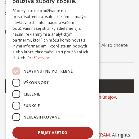
používa súbory cookie.
Obchodné podmienky
Súbory cookie používame na
Ochrana osobných údajov
prispôsobenie obsahu, reklám a analýzu
návštevnosti. Informácie o vašom
používaní našej stránky zdieľame aj s
PRIHLÁSTE SA NA ODBER NOVINIEK
našimi reklamnými a analytickými
partnermi, ktorí ich môžu kombinovať s
Odber noviniek môžete kedykoľvek zrušiť. Ak to chcete
inými informáciami, ktoré ste im poskytli
urobiť, kontaktujte nás.
alebo ktoré zhromaždili pri používaní ich
služieb.
Prečítať viac
NEVYHNUTNE POTREBNÉ
VÝKONNOSŤ
ODOBERAŤ
CIELENIE
Súhlasím so
spracovaním osobných údajov
.
FUNKCIE
NEKLASIFIKOVANÉ
PRIJAŤ VŠETKO
© Copyright 2025
Ing. Dušan Kováčik INCERAM
. All rights