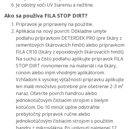
Je odolný voči UV žiareniu a nežltne.
Ako sa používa FILA STOP DIRT?
Prípravok je pripravený na použitie.
Aplikácia na nový povrch: Dôkladne umyte
podlahu prípravkom DETERDEK PRO (pre škáry z
cementových škárovacích hmôt) alebo prípravkom
FILA CR10 (škáry z epoxidových škárovacích hmôt).
Na suchú a čistú podlahu aplikujte prípravok FILA
STOP DIRT rovnomerne na materiál i na škáry,
rúnom alebo iným vhodným aplikátorom.
Vzhľadom k vysokej výťažnosti prípravku aplikujte
len malé množstvo potrebné pre ošetrenie 2-3 m²
naraz. Ošetrite povrch handrou alebo
jednokotúčovým čistiacim strojom s bielym
kotúčom. Do 10 minút úplne odstráňte
prebytočný prípravok ručne alebo
jednokotúčovým čistiacim strojom s použitím
handry z mikrovlákna. Po uplynutí najmenej 12