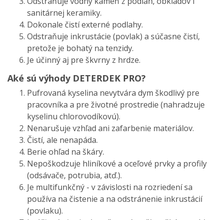
Odstraňuje vodný kameň z podláh, obkladov i
sanitárnej keramiky.
Dokonale čistí externé podlahy.
Odstraňuje inkrustácie (povlak) a súčasne čistí,
pretože je bohatý na tenzidy.
Je účinný aj pre škvrny z hrdze.
Aké sú výhody DETERDEK PRO?
Pufrovaná kyselina nevytvára dym škodlivý pre
pracovníka a pre životné prostredie (nahradzuje
kyselinu chlorovodíkovú).
Nenarušuje vzhľad ani zafarbenie materiálov.
Čistí, ale nenapáda.
Berie ohľad na škáry.
Nepoškodzuje hliníkové a oceľové prvky a profily
(odsávače, potrubia, atď.).
Je multifunkčný - v závislosti na rozriedení sa
používa na čistenie a na odstránenie inkrustácií
(povlaku).