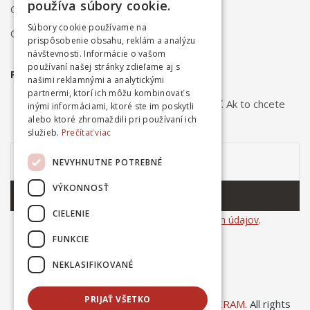
používa súbory cookie.
Obchodné podmienky
Súbory cookie používame na
Ochrana osobných údajov
prispôsobenie obsahu, reklám a analýzu
návštevnosti. Informácie o vašom
používaní našej stránky zdieľame aj s
PRIHLÁSTE SA NA ODBER NOVINIEK
našimi reklamnými a analytickými
partnermi, ktorí ich môžu kombinovať s
Odber noviniek môžete kedykoľvek zrušiť. Ak to chcete
inými informáciami, ktoré ste im poskytli
urobiť, kontaktujte nás.
alebo ktoré zhromaždili pri používaní ich
služieb.
Prečítať viac
NEVYHNUTNE POTREBNÉ
VÝKONNOSŤ
ODOBERAŤ
CIELENIE
Súhlasím so
spracovaním osobných údajov
.
FUNKCIE
NEKLASIFIKOVANÉ
PRIJAŤ VŠETKO
© Copyright 2025
Ing. Dušan Kováčik INCERAM
. All rights