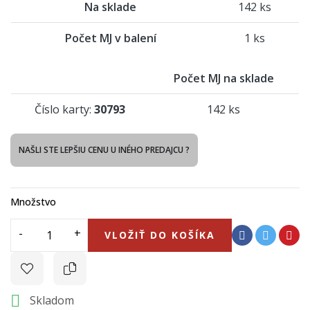
Na sklade
142 ks
Počet MJ v balení
1 ks
Počet MJ na sklade
Číslo karty:
30793
142 ks
NAŠLI STE LEPŠIU CENU U INÉHO PREDAJCU ?
Množstvo
VLOŽIŤ DO KOŠÍKA

Skladom