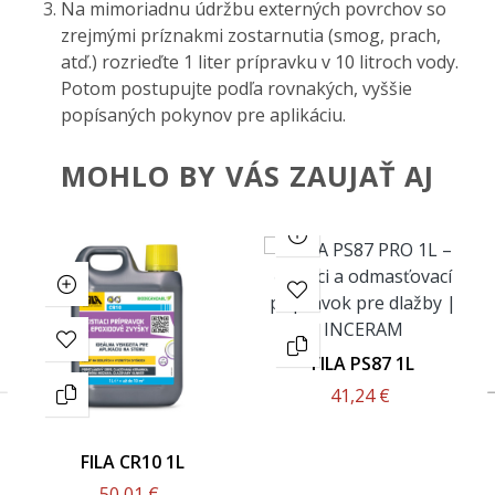
Na mimoriadnu údržbu externých povrchov so
zrejmými príznakmi zostarnutia (smog, prach,
atď.) rozrieďte 1 liter prípravku v 10 litroch vody.
Potom postupujte podľa rovnakých, vyššie
popísaných pokynov pre aplikáciu.
MOHLO BY VÁS ZAUJAŤ AJ
FILA PS87 1L
41,24 €
FILA CR10 1L
50,01 €