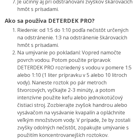
Je účinný aj pri odstraňovaní zvyškov škárovacích
hmôt s prísadami.
Ako sa používa DETERDEK PRO?
Riedenie: od 1:5 do 1:10 podľa nečistôt určených
na odstránenie. 1:3 na odstránenie škárovacích
hmôt s prísadami.
Na umývanie po pokladaní: Vopred namočte
povrch vodou. Potom použite prípravok
DETERDEK PRO rozriedený s vodou v pomere 1:5
alebo 1:10 (1 liter prípravku v 5 alebo 10 litroch
vody). Naneste roztok po pár metroch
štvorcových, vyčkajte 2-3 minúty, a potom
intenzívne použite kefu alebo jednokotúčový
čistiaci stroj. Zozbierajte zvyšok handrou alebo
vysávačom na vysávanie kvapalín a opláchnite
veľkým množstvom vody. V prípade, že by zostali
zvyšky odolných nečistôt, zopakujte umývanie s
použitím koncentrovanejších roztokov.