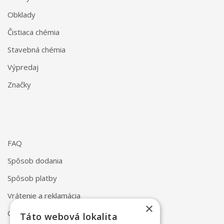
Obklady
Čistiaca chémia
Stavebná chémia
Výpredaj
Značky
FAQ
Spôsob dodania
Spôsob platby
Vrátenie a reklamácia
×
Odstúpenie od zmluvy online
Táto webová lokalita