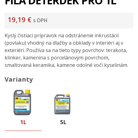
FILA DETERDEK PRO 1L
19,19 €
s DPH
Kyslý čistiaci prípravok na odstránenie inkrustácií
(povlaku) vhodný na dlažby a obklady v interiéri aj v
exteriéri. Používa sa na tieto typy povrchov: terakota,
klinker, kamenina s porcelánovým povrchom,
smaltovaná keramika, kamene odolné voči kyselinám.
Varianty
1L
5L