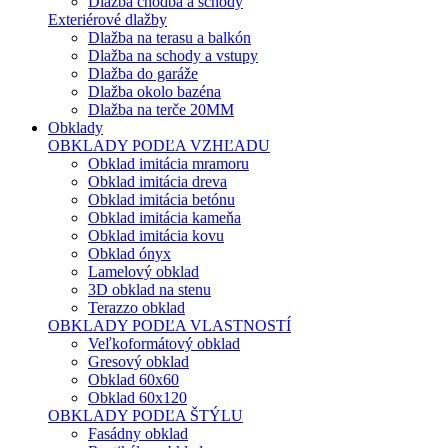
Dlažba chodba a schody
Exteriérové dlažby
Dlažba na terasu a balkón
Dlažba na schody a vstupy
Dlažba do garáže
Dlažba okolo bazéna
Dlažba na terče 20MM
Obklady
OBKLADY PODĽA VZHĽADU
Obklad imitácia mramoru
Obklad imitácia dreva
Obklad imitácia betónu
Obklad imitácia kameňa
Obklad imitácia kovu
Obklad ónyx
Lamelový obklad
3D obklad na stenu
Terazzo obklad
OBKLADY PODĽA VLASTNOSTÍ
Veľkoformátový obklad
Gresový obklad
Obklad 60x60
Obklad 60x120
OBKLADY PODĽA ŠTÝLU
Fasádny obklad