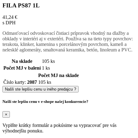
FILA PS87 1L
41,24 €
s DPH
Odmasťovací odvoskovací čistiaci prípravok vhodný na dlažby a
obklady v interiéri aj v exteriéri. Používa sa na tieto typy povrchov:
terakota, klinker, kamenina s porcelánovým povrchom, kameň a
nelesklé aglomeráty, smaltovaná keramika, betón, linoleum a PVC.
Na sklade
105 ks
Počet MJ v balení
1 ks
Počet MJ na sklade
Číslo karty:
2087
105 ks
Našli ste lepšiu cenu u iného predajcu ?
Našli ste lepšiu cenu v e-shope našej konkurencie?
×
Vyplňte krátky formulár a pokúsime sa vypracovať pre vás
výhodnejšiu ponuku.