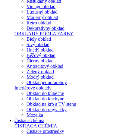
Rustikálny obklad
Vintage obklad
Luxusný obklad
Moderný obklad
Retro obklad
Dekoratívny obklad
OBKLADY PODĽA FARBY
Biely obklad
Sivý obklad
Hnedý obklad
Béžový obklad
Čierny obklad
Antracitový obklad
Zelený obklad
Modrý obklad
Obklad jednofarebný
Interiérové obklady
Obklad do kúpeľne
Obklad do kuchyne
Obklad na krb a TV stenu
Obklad do obývačky
Mozaika
Čistiaca chémia
ČISTIACA CHÉMIA
Čistiace prostriedky