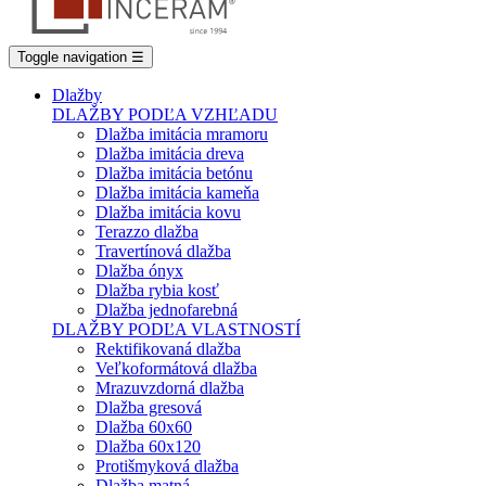
Toggle navigation
☰
Dlažby
DLAŽBY PODĽA VZHĽADU
Dlažba imitácia mramoru
Dlažba imitácia dreva
Dlažba imitácia betónu
Dlažba imitácia kameňa
Dlažba imitácia kovu
Terazzo dlažba
Travertínová dlažba
Dlažba ónyx
Dlažba rybia kosť
Dlažba jednofarebná
DLAŽBY PODĽA VLASTNOSTÍ
Rektifikovaná dlažba
Veľkoformátová dlažba
Mrazuvzdorná dlažba
Dlažba gresová
Dlažba 60x60
Dlažba 60x120
Protišmyková dlažba
Dlažba matná