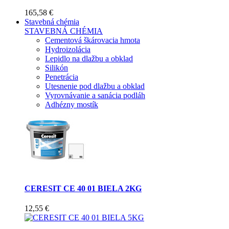
165,58 €
Stavebná chémia
STAVEBNÁ CHÉMIA
Cementová škárovacia hmota
Hydroizolácia
Lepidlo na dlažbu a obklad
Silikón
Penetrácia
Utesnenie pod dlažbu a obklad
Vyrovnávanie a sanácia podláh
Adhézny mostík
CERESIT CE 40 01 BIELA 2KG
12,55 €