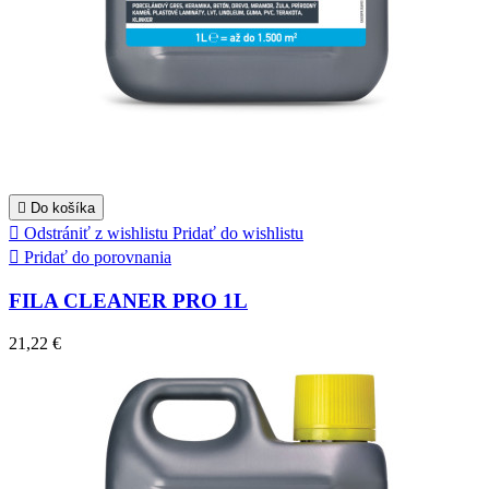

Do košíka

Odstrániť z wishlistu
Pridať do wishlistu

Pridať do porovnania
FILA CLEANER PRO 1L
21,22 €