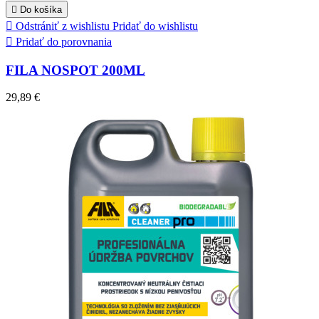

Do košíka

Odstrániť z wishlistu
Pridať do wishlistu

Pridať do porovnania
FILA NOSPOT 200ML
29,89 €