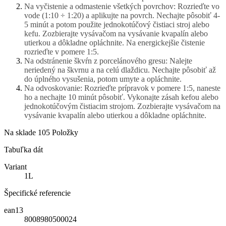
Na vyčistenie a odmastenie všetkých povrchov: Rozrieďte vo
vode (1:10 ÷ 1:20) a aplikujte na povrch. Nechajte pôsobiť 4-
5 minút a potom použite jednokotúčový čistiaci stroj alebo
kefu. Zozbierajte vysávačom na vysávanie kvapalín alebo
utierkou a dôkladne opláchnite. Na energickejšie čistenie
rozrieďte v pomere 1:5.
Na odstránenie škvŕn z porcelánového gresu: Nalejte
neriedený na škvrnu a na celú dlaždicu. Nechajte pôsobiť až
do úplného vysušenia, potom umyte a opláchnite.
Na odvoskovanie: Rozrieďte prípravok v pomere 1:5, naneste
ho a nechajte 10 minút pôsobiť. Vykonajte zásah kefou alebo
jednokotúčovým čistiacim strojom. Zozbierajte vysávačom na
vysávanie kvapalín alebo utierkou a dôkladne opláchnite.
Na sklade
105 Položky
Tabuľka dát
Variant
1L
Špecifické referencie
ean13
8008980500024