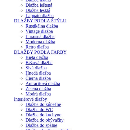
Dlažba leštená
Dlažba lesklá
Lappato dlažba
DLAŽBY PODĽA ŠTÝLU
Rustikálna dlažba
Vintage dlažba
Luxusná dlažba
Moderná dlažba
Retro dlažba
DLAŽBY PODĽA FARBY
Biela dlažba
Béžová dlažba
Sivá dlažba
Hnedá dlažba
Čierna dlažba
Antracitová dlažba
Zelená dlažba
Modrá dlažba
Interiérové dlažby
Dlažba do kúpeľne
Dlažba do WC
Dlažba do kuchyne
Dlažba do obývačky
Dlažba do spálne