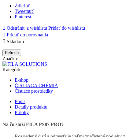
Zdieľať
Tweetnuť
Pinterest

Odstrániť z wishlistu
Pridať do wishlistu

Pridať do porovnania

Skladom
Značka:
Kategórie:
E-shop
ČISTIACA CHÉMIA
Čistiace prostriedky
Popis
Detaily produktu
Prílohy
Na čo slúži FILA PS87 PRO?
Rozriedený čistí a odmasťuje veľmi znečistené podlahy z