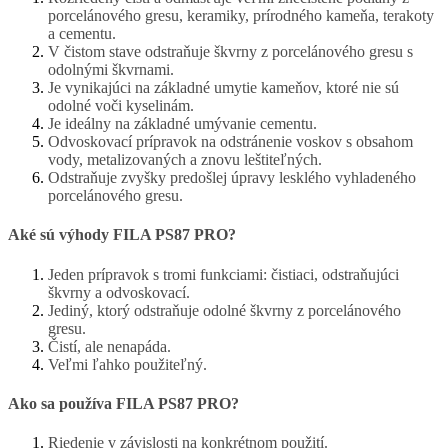
porcelánového gresu, keramiky, prírodného kameňa, terakoty
a cementu.
V čistom stave odstraňuje škvrny z porcelánového gresu s
odolnými škvrnami.
Je vynikajúci na základné umytie kameňov, ktoré nie sú
odolné voči kyselinám.
Je ideálny na základné umývanie cementu.
Odvoskovací prípravok na odstránenie voskov s obsahom
vody, metalizovaných a znovu leštiteľných.
Odstraňuje zvyšky predošlej úpravy lesklého vyhladeného
porcelánového gresu.
Aké sú výhody FILA PS87 PRO?
Jeden prípravok s tromi funkciami: čistiaci, odstraňujúci
škvrny a odvoskovací.
Jediný, ktorý odstraňuje odolné škvrny z porcelánového
gresu.
Čistí, ale nenapáda.
Veľmi ľahko použiteľný.
Ako sa používa FILA PS87 PRO?
Riedenie v závislosti na konkrétnom použití.