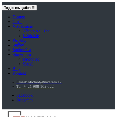
Toggle navigation
☰
Domov
O nás
Vizualizácie
Všetko o službe
Inšpirácie
Projekty
Služby
Spolupráca
Showroom
Hlohovec
Sereď
Blog
Kontakt
Email: obchod@inceram.sk
Tel: +421 908 102 022
Facebook
Instagram