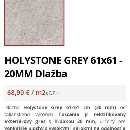
HOLYSTONE GREY 61x61 -
20MM Dlažba
68,90 €
/ m2
s DPH
Dlažba
Holystone Grey 61×61 cm (20 mm)
od
talianskeho výrobcu
Tuscania
je
rektifikovaný
exteriérový gres
s
hrúbkou 20 mm
, určený pre
vonkajšie plochy s vysokými nárokmi na odolnosť a