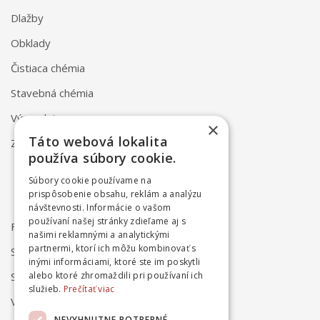
Dlažby
Obklady
Čistiaca chémia
Stavebná chémia
Výpredaj
×
Táto webová lokalita
Značky
používa súbory cookie.
Súbory cookie používame na
prispôsobenie obsahu, reklám a analýzu
návštevnosti. Informácie o vašom
používaní našej stránky zdieľame aj s
FAQ
našimi reklamnými a analytickými
partnermi, ktorí ich môžu kombinovať s
Spôsob dodania
inými informáciami, ktoré ste im poskytli
alebo ktoré zhromaždili pri používaní ich
Spôsob platby
služieb.
Prečítať viac
Vrátenie a reklamácia
NEVYHNUTNE POTREBNÉ