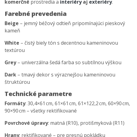
komerčné
prostredia a
interiéry
aj
exteriéry
.
Farebné prevedenia
Beige
– jemný béžový odtieň pripomínajúci pieskový
kameň
White
– čistý biely tón s decentnou kameninovou
textúrou
Grey
– univerzálna šedá farba so subtílnou výškou
Dark
– tmavý dekor s výraznejšou kameninovou
štruktúrou
Technické parametre
Formáty
: 30,4×61 cm, 61×61 cm, 61×122,2 cm, 60×90 cm,
90×90 cm – všetky rektifikované
Povrchové úpravy
: matná (R10), protišmyková (R11)
Hrany
: rektifikované – pre presnú pokládku