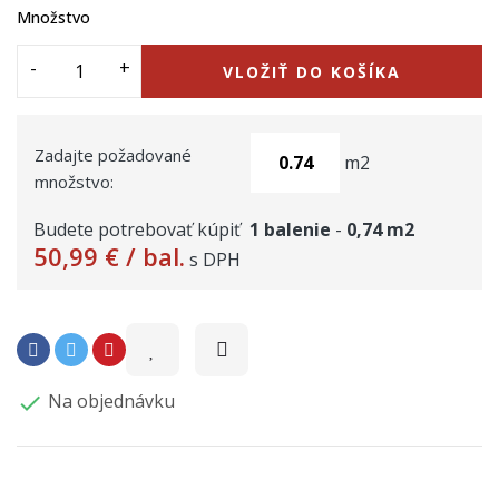
Množstvo
VLOŽIŤ DO KOŠÍKA
Zadajte požadované
m2
množstvo:
Budete potrebovať kúpiť
1
balenie
-
0,74
m2
50,99 €
/ bal.
s DPH
Na objednávku
