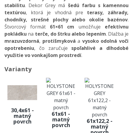
stabilitu
. Dekor Grey má
šedú farbu s kamennou
textúrou
, ktorá je vhodná pre
terasy, záhrady,
chodníky, strešné plochy alebo okolie bazénov
.
Štvorcový formát
61×61 cm
umožňuje
efektívnu
pokládku
na
terče, do štrku alebo lepením
. Dlažba je
mrazuvzdorná
,
protišmyková
a
vysoko odolná voči
opotrebeniu
, čo zaručuje
spoľahlivé a dlhodobé
využitie vo vonkajšom prostredí
.
Varianty
30,4x61 -
61x61 -
matný
matný
61x122,2 -
povrch
povrch
matný
povrch