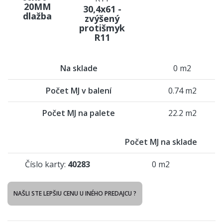
20MM
30,4x61 -
dlažba
zvýšený
protišmyk
R11
Na sklade
0 m2
Počet MJ v balení
0.74 m2
Počet MJ na palete
22.2 m2
Počet MJ na sklade
Číslo karty:
40283
0 m2
NAŠLI STE LEPŠIU CENU U INÉHO PREDAJCU ?