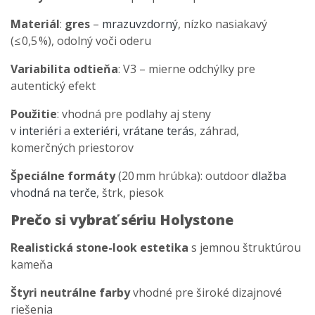
Materiál
:
gres
–
mrazuvzdorný
, nízko nasiakavý
(≤ 0,5 %), odolný voči oderu
Variabilita odtieňa
: V3 – mierne odchýlky pre
autentický efekt
Použitie
: vhodná pre podlahy aj steny
v
interiéri
a
exteriéri
,
vrátane terás
, záhrad,
komerčných priestorov
Špeciálne formáty
(20 mm hrúbka): outdoor
dlažba
vhodná na terče
, štrk, piesok
Prečo si vybrať sériu Holystone
Realistická stone-look estetika
s jemnou štruktúrou
kameňa
Štyri neutrálne farby
vhodné pre široké dizajnové
riešenia