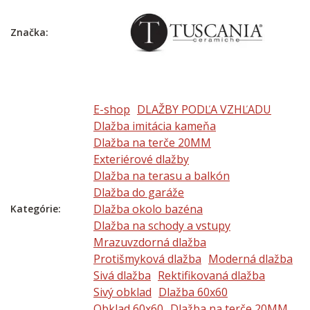
Značka:
E-shop
DLAŽBY PODĽA VZHĽADU
Dlažba imitácia kameňa
Dlažba na terče 20MM
Exteriérové dlažby
Dlažba na terasu a balkón
Dlažba do garáže
Dlažba okolo bazéna
Kategórie:
Dlažba na schody a vstupy
Mrazuvzdorná dlažba
Protišmyková dlažba
Moderná dlažba
Sivá dlažba
Rektifikovaná dlažba
Sivý obklad
Dlažba 60x60
Obklad 60x60
Dlažba na terče 20MM