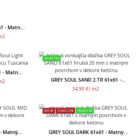
1 - Matný
m2
SKLADOM
 - Matný
GREY SOUL SAND 2.TR 61x61 -
m2
20MM Dlažba
34,90 €
/ m2
AKCIA!
ZĽAVA 22%
SKLADOM
- Matný
GREY SOUL DARK 61x61 - Matný
Povrch