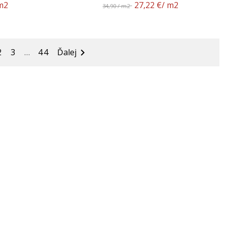
m2
27,22 €
/ m2
34,90 / m2
2
3
…
44
Ďalej
