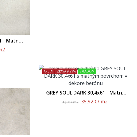
1 - Matný
m2
AKCIA!
ZĽAVA 9,99%
SKLADOM
GREY SOUL DARK 30,4x61 - Matný
Povrch
35,92 €
/ m2
39,90 / m2