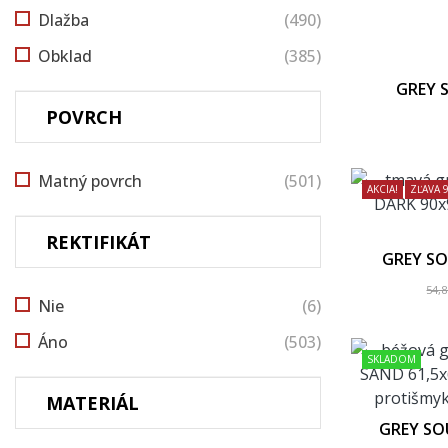
Dlažba
(490)
Obklad
(385)
GREY S
Zvý
POVRCH
Matný povrch
(501)
AKCIA!
ZĽAVA 
REKTIFIKÁT
GREY SO
54,
Nie
(6)
Áno
(503)
SKLADOM
MATERIÁL
GREY SO
61x61 -