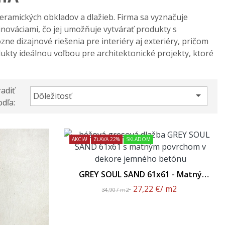
keramických obkladov a dlažieb. Firma sa vyznačuje
nováciami, čo jej umožňuje vytvárať produkty s
e dizajnové riešenia pre interiéry aj exteriéry, pričom
odukty ideálnou voľbou pre architektonické projekty, ktoré
adiť

Dôležitosť
dľa:
AKCIA!
ZĽAVA 22%
SKLADOM
GREY SOUL SAND 61x61 - Matný
Povrch
27,22 €
/ m2
34,90 / m2