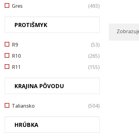
Gres
(493)
PROTIŠMYK
Zobrazuje
R9
(53)
R10
(265)
R11
(155)
KRAJINA PÔVODU
Taliansko
(504)
HRÚBKA