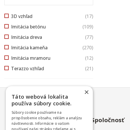
3D vzhľad
(17)
Imitácia betónu
(109)
Imitácia dreva
(77)
Imitácia kameňa
(270)
Imitácia mramoru
(12)
Terazzo vzhľad
(21)
×
Táto webová lokalita
používa súbory cookie.
Súbory cookie používame na
prispôsobenie obsahu, reklám a analýzu
Spoločnosť
návštevnosti. Informácie o vašom
používaní našej stránky zdieľame aj s