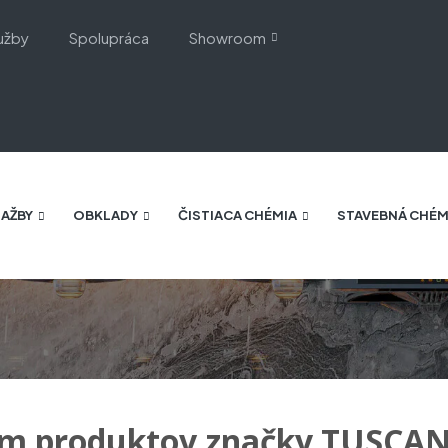
užby
Spolupráca
Showroom
AŽBY
OBKLADY
ČISTIACA CHÉMIA
STAVEBNÁ CHÉM
m produktov značky TUSCA