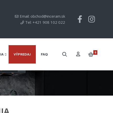
Email: obchod@inceram.sk
Tel: +421 908 102 022
0
IA
VÝPREDAJ
FAQ
NIA