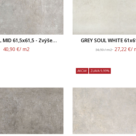
 MID 61,5x61,5 - Zvýšený
GREY SOUL WHITE 61x6
Protišmyk R11
Povrch
40,90 €
/ m2
27,22 €
/ 
34,90 / m2
AKCIA!
ZĽAVA 9,99%