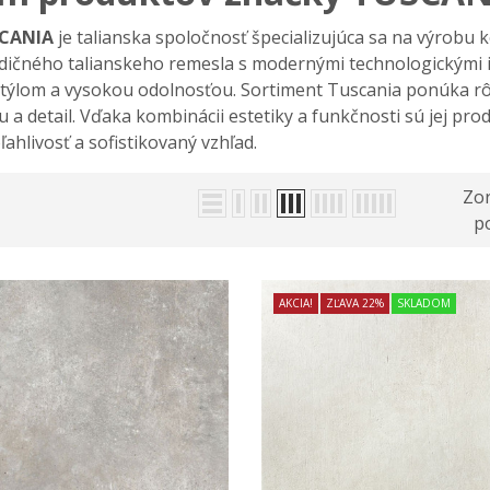
CANIA
je talianska spoločnosť špecializujúca sa na výrobu 
dičného talianskeho remesla s modernými technologickými i
týlom a vysokou odolnosťou. Sortiment Tuscania ponúka rôzn
u a detail. Vďaka kombinácii estetiky a funkčnosti sú jej pr
ahlivosť a sofistikovaný vzhľad.
Zor
po
AKCIA!
ZĽAVA 22%
SKLADOM