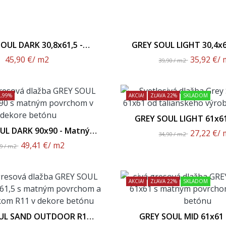
OUL DARK 30,8x61,5 -
GREY SOUL LIGHT 30,4x6
šený Protišmyk R11
Povrch
45,90 €
/ m2
35,92 €
/ 
39,90 / m2
9,99%
AKCIA!
ZĽAVA 22%
SKLADOM
GREY SOUL LIGHT 61x61
Povrch
UL DARK 90x90 - Matný
27,22 €
/ 
34,90 / m2
Povrch
49,41 €
/ m2
89 / m2
AKCIA!
ZĽAVA 22%
SKLADOM
UL SAND OUTDOOR R11
GREY SOUL MID 61x61 
 Zvýšený Protišmyk R11
Povrch