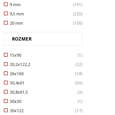
9 mm
(191)
9,5 mm
(220)
20 mm
(100)
ROZMER
15x90
(1)
20,2x122,2
(22)
26x160
(18)
30,4x61
(56)
30,8x61,5
(3)
30x30
(1)
30x122
(17)