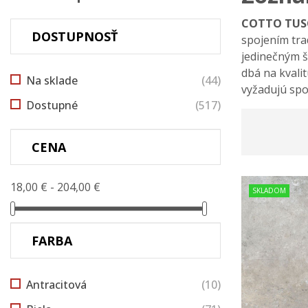
COTTO TUS
DOSTUPNOSŤ
spojením tra
jedinečným š
dbá na kvalit
Na sklade
(44)
vyžadujú spoľ
Dostupné
(517)
CENA
18,00 € - 204,00 €
SKLADOM
FARBA
Antracitová
(10)