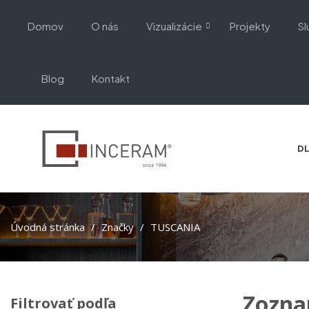
Domov
O nás
Vizualizácie
Projekty
Sl
Blog
Kontakt
DL
Úvodná stránka
Značky
TUSCANIA
Zozna
Filtrovať podľa