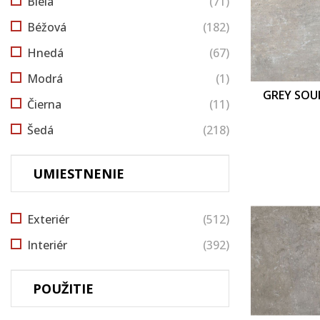
Biela
(71)
Béžová
(182)
Hnedá
(67)
Modrá
(1)
GREY SOUL
Čierna
(11)
Šedá
(218)
UMIESTNENIE
Exteriér
(512)
Interiér
(392)
POUŽITIE