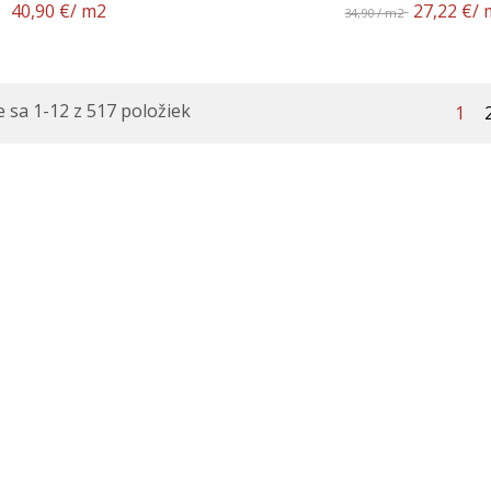
40,90 €
/ m2
27,22 €
/ 
34,90 / m2
 sa 1-12 z 517 položiek
1