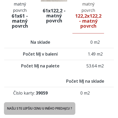
61x122,2 -
matný
61x61 -
122,2x122,2
povrch
matný
- matný
povrch
povrch
Na sklade
0 m2
Počet MJ v balení
1.49 m2
Počet MJ na palete
53.64 m2
Počet MJ na sklade
Číslo karty:
39059
0 m2
NAŠLI STE LEPŠIU CENU U INÉHO PREDAJCU ?