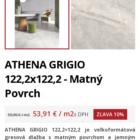
ATHENA GRIGIO
122,2x122,2 - Matný
Povrch
53,91 €
/ m2
s DPH
ZĽAVA 10%
59,90 € / m2
ATHENA GRIGIO 122,2×122,2 je veľkoformátová
gresová dlažba s matným povrchom a jemným