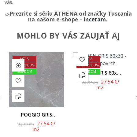
vás.
Prezrite si sériu ATHENA od značky Tuscania
👉
na našom e-shope -
Inceram
.
MOHLO BY VÁS ZAUJAŤ AJ
AKCIA!
AKCIA!
ZĽAVA 10,01%
ZĽAVA 10,01%
SKLADOM
YAMEN GRIS 60x60
SKLADOM
- Lesklý Povrch
27,54 €
/
30,60 / m2
m2
POGGIO GRIS
60x60 - Lesklý
27,54 €
/
30,60 / m2
Povrch
m2