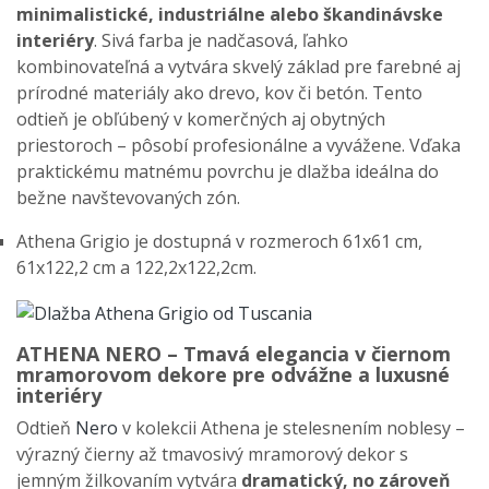
minimalistické, industriálne alebo škandinávske
interiéry
. Sivá farba je nadčasová, ľahko
kombinovateľná a vytvára skvelý základ pre farebné aj
prírodné materiály ako drevo, kov či betón. Tento
odtieň je obľúbený v komerčných aj obytných
priestoroch – pôsobí profesionálne a vyvážene. Vďaka
praktickému matnému povrchu je dlažba ideálna do
bežne navštevovaných zón.
Athena Grigio je dostupná v rozmeroch 61x61 cm,
61x122,2 cm a 122,2x122,2cm.
ATHENA NERO – Tmavá elegancia v čiernom
mramorovom dekore pre odvážne a luxusné
interiéry
Odtieň
Nero
v kolekcii Athena je stelesnením noblesy –
výrazný čierny až tmavosivý mramorový dekor s
jemným žilkovaním vytvára
dramatický, no zároveň