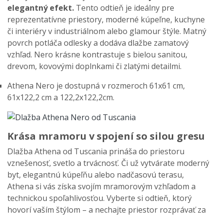
elegantný efekt.
Tento odtieň je ideálny pre
reprezentatívne priestory, moderné kúpeľne, kuchyne
či interiéry v industriálnom alebo glamour štýle. Matný
povrch potláča odlesky a dodáva dlažbe zamatový
vzhľad. Nero krásne kontrastuje s bielou sanitou,
drevom, kovovými doplnkami či zlatými detailmi.
Athena Nero je dostupná v rozmeroch 61x61 cm,
61x122,2 cm a 122,2x122,2cm.
Krása mramoru v spojení so silou gresu
Dlažba Athena od Tuscania prináša do priestoru
vznešenosť, svetlo a trvácnosť. Či už vytvárate moderný
byt, elegantnú kúpeľňu alebo nadčasovú terasu,
Athena si vás získa svojím mramorovým vzhľadom a
technickou spoľahlivosťou. Vyberte si odtieň, ktorý
hovorí vaším štýlom – a nechajte priestor rozprávať za