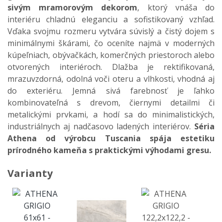
sivým mramorovým dekorom
, ktorý vnáša do
interiéru chladnú eleganciu a sofistikovaný vzhľad.
Vďaka svojmu rozmeru vytvára súvislý a čistý dojem s
minimálnymi škárami, čo oceníte najmä v moderných
kúpeľniach, obývačkách, komerčných priestoroch alebo
otvorených interiéroch. Dlažba je rektifikovaná,
mrazuvzdorná, odolná voči oteru a vlhkosti, vhodná aj
do exteriéru. Jemná sivá farebnosť je ľahko
kombinovateľná s drevom, čiernymi detailmi či
metalickými prvkami, a hodí sa do minimalistických,
industriálnych aj nadčasovo ladených interiérov.
Séria
Athena od výrobcu Tuscania spája estetiku
prírodného kameňa s praktickými výhodami gresu.
Varianty