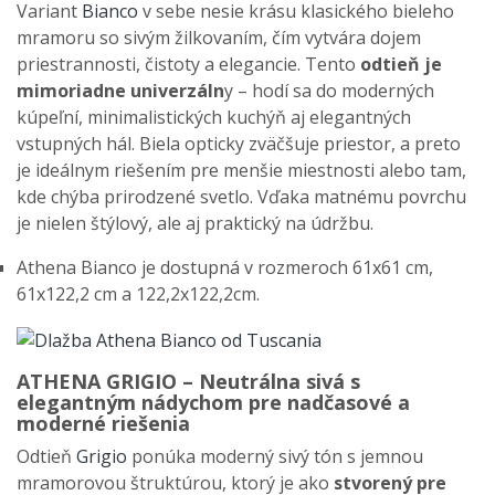
Variant
Bianco
v sebe nesie krásu klasického bieleho
mramoru so sivým žilkovaním, čím vytvára dojem
priestrannosti, čistoty a elegancie. Tento
odtieň je
mimoriadne univerzáln
y – hodí sa do moderných
kúpeľní, minimalistických kuchýň aj elegantných
vstupných hál. Biela opticky zväčšuje priestor, a preto
je ideálnym riešením pre menšie miestnosti alebo tam,
kde chýba prirodzené svetlo. Vďaka matnému povrchu
je nielen štýlový, ale aj praktický na údržbu.
Athena Bianco je dostupná v rozmeroch 61x61 cm,
61x122,2 cm a 122,2x122,2cm.
ATHENA GRIGIO – Neutrálna sivá s
elegantným nádychom pre nadčasové a
moderné riešenia
Odtieň
Grigio
ponúka moderný sivý tón s jemnou
mramorovou štruktúrou, ktorý je ako
stvorený pre