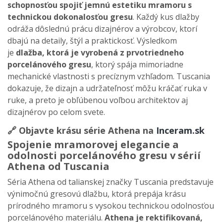
schopnosťou spojiť jemnú estetiku mramoru s
technickou dokonalosťou gresu
. Každý kus dlažby
odráža dôslednú prácu dizajnérov a výrobcov, ktorí
dbajú na detaily, štýl a praktickosť. Výsledkom
je
dlažba, ktorá je vyrobená z prvotriedneho
porcelánového gresu
, ktorý spája mimoriadne
mechanické vlastnosti s precíznym vzhľadom. Tuscania
dokazuje, že dizajn a udržateľnosť môžu kráčať ruka v
ruke, a preto je obľúbenou voľbou architektov aj
dizajnérov po celom svete.
🔗 Objavte krásu série Athena na
Inceram.sk
Spojenie mramorovej elegancie a
odolnosti porcelánového gresu v sérií
Athena od Tuscania
Séria Athena od talianskej značky Tuscania predstavuje
výnimočnú gresovú dlažbu, ktorá prepája krásu
prírodného mramoru s vysokou technickou odolnosťou
porcelánového materiálu.
Athena je rektifikovaná,