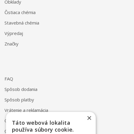
Obklady
Čistiaca chémia
Stavebná chémia
Výpredaj
Značky
FAQ
Spôsob dodania
Spôsob platby
Vrátenie a reklamácia
×
Odstúpenie od zmluvy online
Táto webová lokalita
používa súbory cookie.
Obchodné podmienky