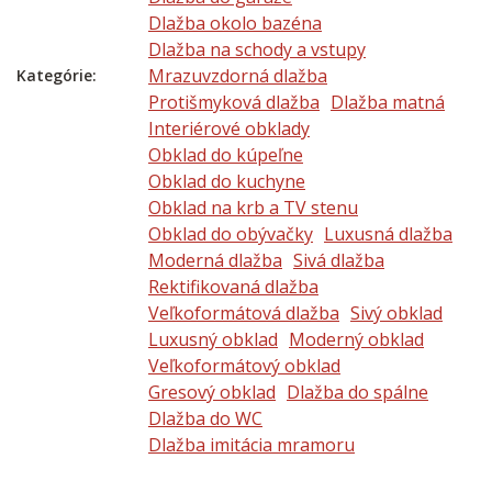
Dlažba okolo bazéna
Dlažba na schody a vstupy
Mrazuvzdorná dlažba
Kategórie:
Protišmyková dlažba
Dlažba matná
Interiérové obklady
Obklad do kúpeľne
Obklad do kuchyne
Obklad na krb a TV stenu
Obklad do obývačky
Luxusná dlažba
Moderná dlažba
Sivá dlažba
Rektifikovaná dlažba
Veľkoformátová dlažba
Sivý obklad
Luxusný obklad
Moderný obklad
Veľkoformátový obklad
Gresový obklad
Dlažba do spálne
Dlažba do WC
Dlažba imitácia mramoru