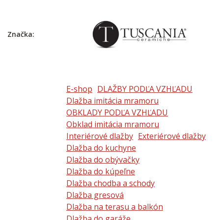
Značka:
E-shop
DLAŽBY PODĽA VZHĽADU
Dlažba imitácia mramoru
OBKLADY PODĽA VZHĽADU
Obklad imitácia mramoru
Interiérové dlažby
Exteriérové dlažby
Dlažba do kuchyne
Dlažba do obývačky
Dlažba do kúpeľne
Dlažba chodba a schody
Dlažba gresová
Dlažba na terasu a balkón
Dlažba do garáže