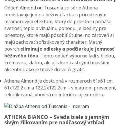
Odtieň
Almond od Tuscania
zo série Athena
predstavuje jemnú béžovú farbu s prirodzeným
mramorovým efektom, ktorý do priestoru prináša
svetlosť, teplo a vizuálnu pohodu. Je ideálny pre
priestory, ktoré majú pôsobiť útulne, no zároveň si
majú zachovať sofistikovaný charakter. Matný
povrch
eliminuje odlesky a podčiarkuje jemnosť
béžového tónu.
Tento odtieň výborne ladí s bielou,
krémovou, zlatou, ale aj s kontrastnými tmavšími
akcentmi, ako je tmavé drevo či grafit.
Athena Almond je dostupná v rozmeroch 61x61 cm,
61x122,2 cm a 122,2x122,2cm – v matnom prevedení,
rektifikovaná, vhodná do interiéru aj exteriéru.
ATHENA BIANCO – Svieža biela s jemným
sivým žilkovaním pre nadčasový vzhľad