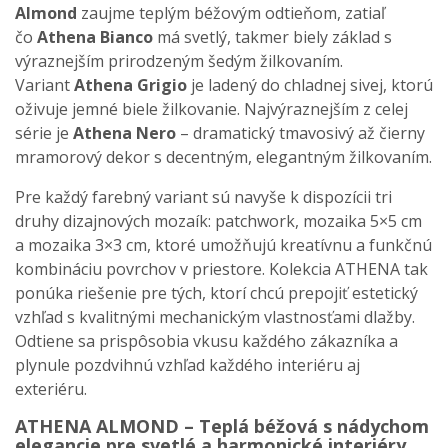
Almond
zaujme teplým béžovým odtieňom, zatiaľ
čo
Athena Bianco
má svetlý, takmer biely základ s
výraznejším prirodzeným šedým žilkovaním.
Variant
Athena
Grigio
je ladený do chladnej sivej, ktorú
oživuje jemné biele žilkovanie. Najvýraznejším z celej
série je
Athena Nero
– dramatický tmavosivý až čierny
mramorový dekor s decentným, elegantným žilkovaním.
Pre každý farebný variant sú navyše k dispozícii tri
druhy dizajnových mozaík: patchwork, mozaika 5×5 cm
a mozaika 3×3 cm, ktoré umožňujú kreatívnu a funkčnú
kombináciu povrchov v priestore. Kolekcia ATHENA tak
ponúka riešenie pre tých, ktorí chcú prepojiť estetický
vzhľad s kvalitnými mechanickým vlastnosťami dlažby.
Odtiene sa prispôsobia vkusu každého zákazníka a
plynule pozdvihnú vzhľad každého interiéru aj
exteriéru.
ATHENA ALMOND – Teplá béžová s nádychom
elegancie pre svetlé a harmonické interiéry