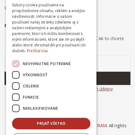
Súbory cookie používame na
Ochrana osobných údajov
prispôsobenie obsahu, reklám a analýzu
návštevnosti. Informácie o vašom
používaní našej stránky zdieľame aj s
PRIHLÁSTE SA NA ODBER NOVINIEK
našimi reklamnými a analytickými
partnermi, ktorí ich môžu kombinovať s
Odber noviniek môžete kedykoľvek zrušiť. Ak to chcete
inými informáciami, ktoré ste im poskytli
urobiť, kontaktujte nás.
alebo ktoré zhromaždili pri používaní ich
služieb.
Prečítať viac
NEVYHNUTNE POTREBNÉ
VÝKONNOSŤ
ODOBERAŤ
CIELENIE
Súhlasím so
spracovaním osobných údajov
.
FUNKCIE
NEKLASIFIKOVANÉ
PRIJAŤ VŠETKO
© Copyright 2025
Ing. Dušan Kováčik INCERAM
. All rights