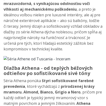
mrazuvzdorná, s vynikajúcou odolnosťou voči
vlhkosti aj mechanickému poškodeniu
, a preto je
ideálnou voľbou nielen pre luxusné interiéry, ale aj pre
náročné exteriérové aplikácie – ako sú balkóny, lodžie
či terasy. Jemný dizajn a sofistikovaný vzhľad obkladov a
dlažby zo série Athena dýcha noblesou, pričom spĺňa aj
najprísnejšie nároky na funkčnosť a trvácnosť. Je
určená pre tých, ktorí hľadajú estetický zážitok bez
kompromisov v technickej kvalite.
Dlažba Athena - od teplých béžových
odtieňov po sofistikované sivé tóny
Séria Athena ponúka
štyri sofistikované farebné
prevedenia
, ktoré vychádzajú z
prirodzenej krásy
mramoru.
Almond, Bianco, Grigio a Nero
, pričom pre
každý odtieň je typický jemný mramorový vzor s
matným povrchom a jemným žilkovaním.
Athena