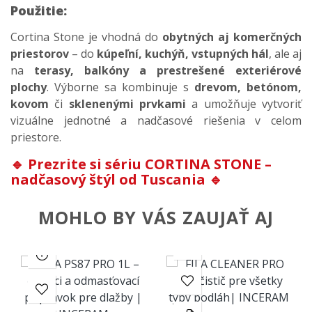
Použitie:
Cortina Stone je vhodná do
obytných aj komerčných
priestorov
– do
kúpeľní, kuchýň, vstupných hál
, ale aj
na
terasy, balkóny a prestrešené exteriérové
plochy
. Výborne sa kombinuje s
drevom, betónom,
kovom
či
sklenenými prvkami
a umožňuje vytvoriť
vizuálne jednotné a nadčasové riešenia v celom
priestore.
🔹
Prezrite si sériu CORTINA STONE –
nadčasový štýl od Tuscania
🔹
MOHLO BY VÁS ZAUJAŤ AJ