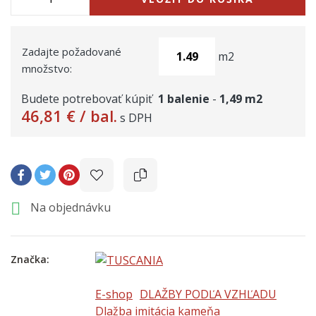
Zadajte požadované
m2
množstvo:
Budete potrebovať kúpiť
1
balenie
-
1,49
m2
46,81 €
/ bal.
s DPH

Na objednávku
Značka:
E-shop
DLAŽBY PODĽA VZHĽADU
Dlažba imitácia kameňa