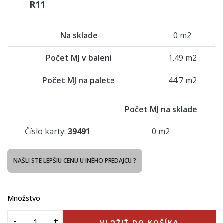
R11
Na sklade
0 m2
Počet MJ v balení
1.49 m2
Počet MJ na palete
44.7 m2
Počet MJ na sklade
Číslo karty:
39491
0 m2
NAŠLI STE LEPŠIU CENU U INÉHO PREDAJCU ?
Množstvo
VLOŽIŤ DO KOŠÍKA