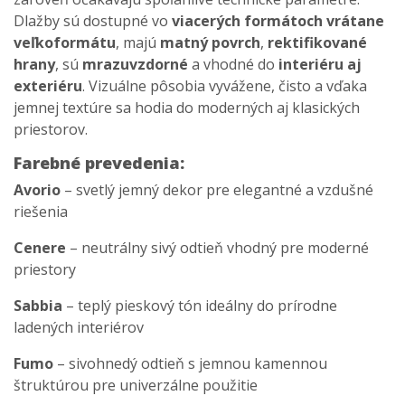
Dlažby sú dostupné vo
viacerých formátoch vrátane
veľkoformátu
, majú
matný povrch
,
rektifikované
hrany
, sú
mrazuvzdorné
a vhodné do
interiéru aj
exteriéru
. Vizuálne pôsobia vyvážene, čisto a vďaka
jemnej textúre sa hodia do moderných aj klasických
priestorov.
Farebné prevedenia:
Avorio
– svetlý jemný dekor pre elegantné a vzdušné
riešenia
Cenere
– neutrálny sivý odtieň vhodný pre moderné
priestory
Sabbia
– teplý pieskový tón ideálny do prírodne
ladených interiérov
Fumo
– sivohnedý odtieň s jemnou kamennou
štruktúrou pre univerzálne použitie