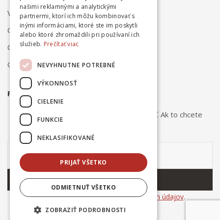
našimi reklamnými a analytickými
Vrátenie a reklamácia
partnermi, ktorí ich môžu kombinovať s
inými informáciami, ktoré ste im poskytli
Odstúpenie od zmluvy online
alebo ktoré zhromaždili pri používaní ich
služieb.
Prečítať viac
Obchodné podmienky
Ochrana osobných údajov
NEVYHNUTNE POTREBNÉ
VÝKONNOSŤ
PRIHLÁSTE SA NA ODBER NOVINIEK
CIELENIE
Odber noviniek môžete kedykoľvek zrušiť. Ak to chcete
FUNKCIE
urobiť, kontaktujte nás.
NEKLASIFIKOVANÉ
PRIJAŤ VŠETKO
ODOBERAŤ
ODMIETNUŤ VŠETKO
Súhlasím so
spracovaním osobných údajov
.
ZOBRAZIŤ PODROBNOSTI