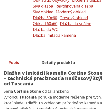
Obklad do obývačky
Moderná dlažba
Sivá dlažba
Rektifikovaná dlažba
Sivý obklad
Moderný obklad
Dlažba 60x60
Gresový obklad
Obklad 60x60
Dlažba do spálne
Dlažba do WC
Dlažba imitácia kameňa
Popis
Detaily produktu
Dlažba v imitácii kameňa Cortina Stone
– technická precíznosť a nadčasový štýl
od Tuscania
Séria
Cortina Stone
od talianskeho
výrobcu
Tuscania
ponúka moderné riešenie pre tých,
ktorí hľadajú dlažbu s vzhľadom prírodného kameňa a
zároveň očakávajú spoľahlivé technické parametre.