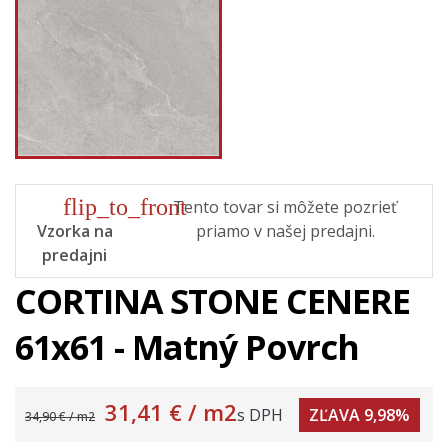
flip_to_front
Tento tovar si môžete pozrieť
Vzorka na
priamo v našej predajni.
predajni
CORTINA STONE CENERE
61x61 - Matný Povrch
31,41 €
/ m2
s DPH
ZĽAVA 9,98%
34,90 € / m2