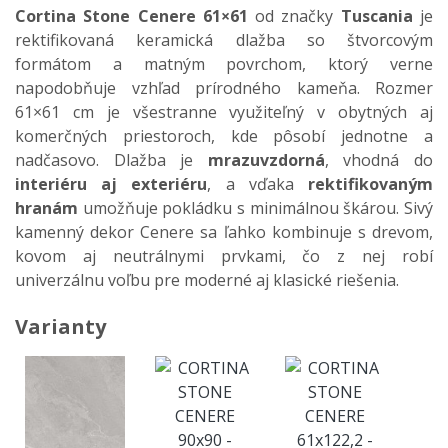
Cortina Stone Cenere 61×61
od značky
Tuscania
je
rektifikovaná keramická dlažba so štvorcovým
formátom a matným povrchom, ktorý verne
napodobňuje vzhľad prírodného kameňa. Rozmer
61×61 cm je všestranne využiteľný v obytných aj
komerčných priestoroch, kde pôsobí jednotne a
nadčasovo. Dlažba je
mrazuvzdorná
, vhodná do
interiéru aj exteriéru
, a vďaka
rektifikovaným
hranám
umožňuje pokládku s minimálnou škárou. Sivý
kamenný dekor Cenere sa ľahko kombinuje s drevom,
kovom aj neutrálnymi prvkami, čo z nej robí
univerzálnu voľbu pre moderné aj klasické riešenia.
Varianty