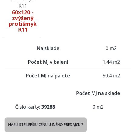
60x120 -
zvýšený
protišmyk
R11
Na sklade
0 m2
Počet MJ v balení
1.44 m2
Počet MJ na palete
50.4 m2
Počet MJ na sklade
Číslo karty:
39288
0 m2
NAŠLI STE LEPŠIU CENU U INÉHO PREDAJCU ?