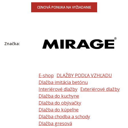
CENOVÁ PONUKA NA VYŽIADANIE
Značka:
E-shop
DLAŽBY PODĽA VZHĽADU
Dlažba imitácia betónu
Interiérové dlažby
Exteriérové dlažby
Dlažba do kuchyne
Dlažba do obývačky
Dlažba do kúpeľne
Dlažba chodba a schody
Dlažba gresová