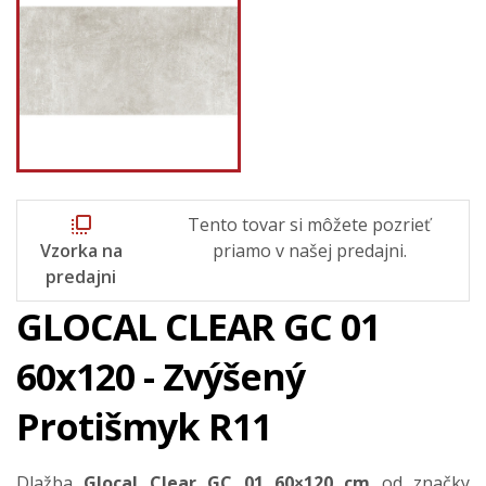
flip_to_front
Tento tovar si môžete pozrieť
Vzorka na
priamo v našej predajni.
predajni
GLOCAL CLEAR GC 01
60x120 - Zvýšený
Protišmyk R11
Dlažba
Glocal Clear GC 01 60×120 cm
od značky