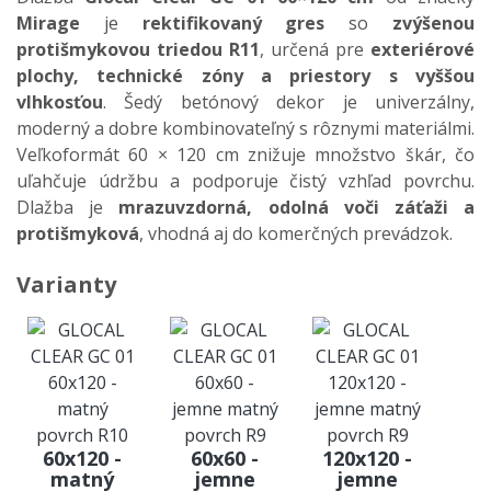
Mirage
je
rektifikovaný gres
so
zvýšenou
protišmykovou triedou R11
, určená pre
exteriérové
plochy, technické zóny a priestory s vyššou
vlhkosťou
. Šedý betónový dekor je univerzálny,
moderný a dobre kombinovateľný s rôznymi materiálmi.
Veľkoformát 60 × 120 cm znižuje množstvo škár, čo
uľahčuje údržbu a podporuje čistý vzhľad povrchu.
Dlažba je
mrazuvzdorná, odolná voči záťaži a
protišmyková
, vhodná aj do komerčných prevádzok.
Varianty
60x120 -
60x60 -
120x120 -
matný
jemne
jemne