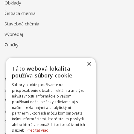
Obklady
Čistiaca chémia
Stavebná chémia
Výpredaj
Značky
×
Táto webová lokalita
používa súbory cookie.
FAQ
Súbory cookie používame na
Spôsob dodania
prispôsobenie obsahu, reklám a analýzu
návštevnosti. Informácie o vašom
Spôsob platby
používaní našej stránky zdieľame aj s
našimi reklamnými a analytickými
Vrátenie a reklamácia
partnermi, ktorí ich môžu kombinovať s
inými informáciami, ktoré ste im poskytli
Odstúpenie od zmluvy online
alebo ktoré zhromaždili pri používaní ich
služieb.
Prečítať viac
Obchodné podmienky