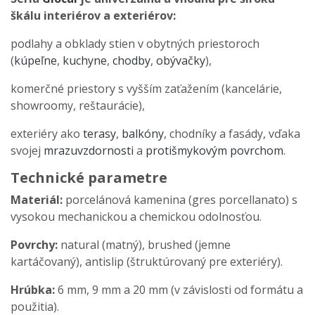
škálu interiérov a exteriérov:
podlahy a obklady stien v obytných priestoroch
(
kúpeľne
,
kuchyne
,
chodby
,
obývačky
),
komerčné priestory s vyšším zaťažením (kancelárie,
showroomy, reštaurácie),
exteriéry ako
terasy
,
balkóny
, chodníky a fasády, vďaka
svojej
mrazuvzdornosti
a
protišmykovým povrchom
.
Technické parametre
Materiál:
porcelánová kamenina (gres porcellanato) s
vysokou mechanickou a chemickou odolnosťou.
Povrchy:
natural (matný), brushed (jemne
kartáčovaný), antislip (štruktúrovaný pre exteriéry).
Hrúbka:
6 mm, 9 mm a 20 mm (v závislosti od formátu a
použitia).