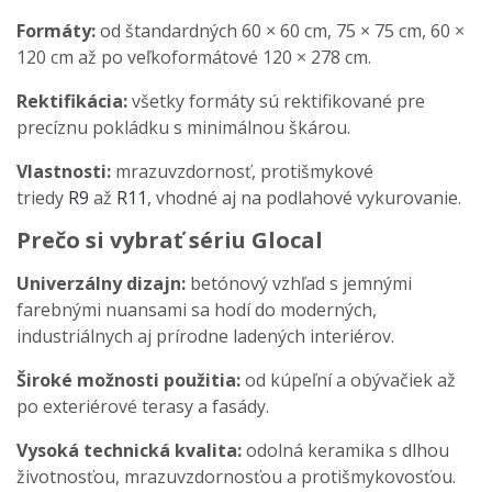
Formáty:
od štandardných 60 × 60 cm, 75 × 75 cm, 60 ×
120 cm až po veľkoformátové 120 × 278 cm.
Rektifikácia:
všetky formáty sú rektifikované pre
precíznu pokládku s minimálnou škárou.
Vlastnosti:
mrazuvzdornosť, protišmykové
triedy
R9
až
R11
, vhodné aj na podlahové vykurovanie.
Prečo si vybrať sériu Glocal
Univerzálny dizajn:
betónový vzhľad s jemnými
farebnými nuansami sa hodí do moderných,
industriálnych aj prírodne ladených interiérov.
Široké možnosti použitia:
od kúpeľní a obývačiek až
po exteriérové terasy a fasády.
Vysoká technická kvalita:
odolná keramika s dlhou
životnosťou, mrazuvzdornosťou a protišmykovosťou.