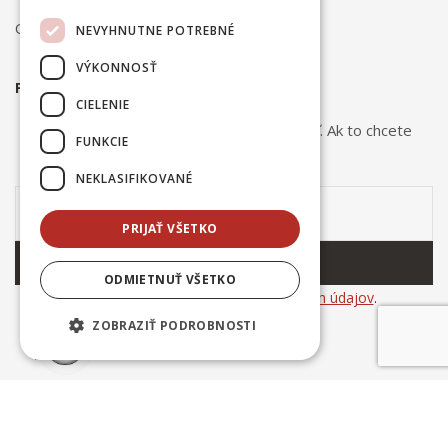
Ochrana osobných údajov
NEVYHNUTNE POTREBNÉ
VÝKONNOSŤ
PRIHLÁSTE SA NA ODBER NOVINIEK
CIELENIE
Odber noviniek môžete kedykoľvek zrušiť. Ak to chcete
FUNKCIE
urobiť, kontaktujte nás.
NEKLASIFIKOVANÉ
PRIJAŤ VŠETKO
ODOBERAŤ
ODMIETNUŤ VŠETKO
Súhlasím so
spracovaním osobných údajov
.
ZOBRAZIŤ PODROBNOSTI
© Copyright 2025
Ing. Dušan Kováčik INCERAM
. All rights