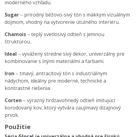
moderného vzhľadu.
Sugar
– prírodný béžovo-sivý tón s mäkkým vizuálnym
dojmom, vhodný na vytvorenie útulného interiéru.
Chamois
– teplý svetlosivý odtieň s jemnou
štruktúrou..
Ideal
– vyvážený stredne sivý dekor, univerzálny pre
kombinovanie s inými materiálmi a farbami.
Iron
– tmavý, antracitový tón s industriálnym
nádychom, ideálny pre moderné, technické a
kontrastné riešenia.
Corten
– výrazný hrdzavohnedý odtieň imitujúci
korodovaný kov, ktorý vytvára zaujímavý dizajnový
prvok.
Použitie
Séria
Glocal
je univerzálna a vhodná pre širokú