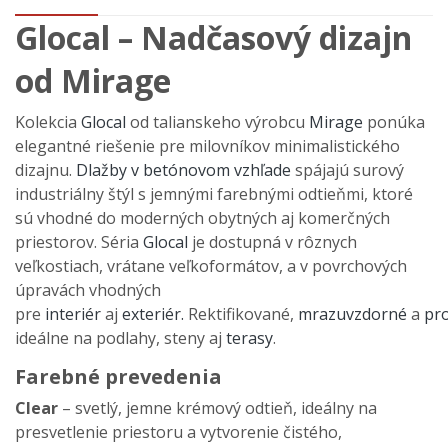
Glocal – Nadčasový dizajn
od Mirage
Kolekcia
Glocal
od talianskeho výrobcu
Mirage
ponúka
elegantné riešenie pre milovníkov minimalistického
dizajnu.
Dlažby v betónovom vzhľade
spájajú surový
industriálny štýl s jemnými farebnými odtieňmi, ktoré
sú vhodné do moderných obytných aj komerčných
priestorov. Séria
Glocal
je dostupná v rôznych
veľkostiach, vrátane veľkoformátov, a v povrchových
úpravách vhodných
pre
interiér
aj
exteriér.
Rektifikované,
mrazuvzdorné
a
pr
ideálne na podlahy, steny aj
terasy
.
Farebné prevedenia
Clear
– svetlý, jemne krémový odtieň, ideálny na
presvetlenie priestoru a vytvorenie čistého,