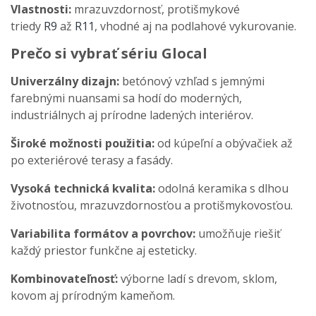
Vlastnosti:
mrazuvzdornosť, protišmykové
triedy
R9
až
R11
, vhodné aj na podlahové vykurovanie.
Prečo si vybrať sériu Glocal
Univerzálny dizajn:
betónový vzhľad s jemnými
farebnými nuansami sa hodí do moderných,
industriálnych aj prírodne ladených interiérov.
Široké možnosti použitia:
od kúpeľní a obývačiek až
po exteriérové terasy a fasády.
Vysoká technická kvalita:
odolná keramika s dlhou
životnosťou, mrazuvzdornosťou a protišmykovosťou.
Variabilita formátov a povrchov:
umožňuje riešiť
každý priestor funkčne aj esteticky.
Kombinovateľnosť:
výborne ladí s drevom, sklom,
kovom aj prírodným kameňom.