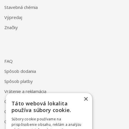
Stavebná chémia
Výpredaj
Značky
FAQ
Spôsob dodania
Spôsob platby
Vrátenie a reklamácia
×
Odstúpenie od zmluvy online
Táto webová lokalita
používa súbory cookie.
Obchodné podmienky
Súbory cookie používame na
Ochrana osobných údajov
prispôsobenie obsahu, reklám a analýzu