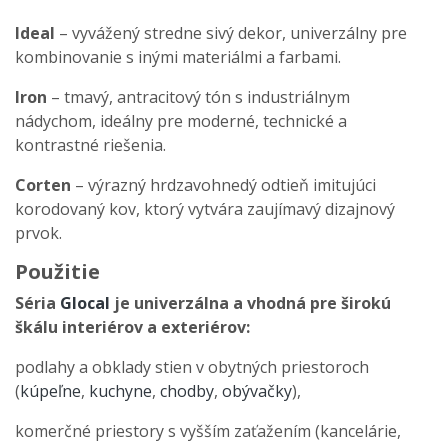
Ideal
– vyvážený stredne sivý dekor, univerzálny pre
kombinovanie s inými materiálmi a farbami.
Iron
– tmavý, antracitový tón s industriálnym
nádychom, ideálny pre moderné, technické a
kontrastné riešenia.
Corten
– výrazný hrdzavohnedý odtieň imitujúci
korodovaný kov, ktorý vytvára zaujímavý dizajnový
prvok.
Použitie
Séria
Glocal
je univerzálna a vhodná pre širokú
škálu interiérov a exteriérov:
podlahy a obklady stien v obytných priestoroch
(
kúpeľne
,
kuchyne
,
chodby
,
obývačky
),
komerčné priestory s vyšším zaťažením (kancelárie,