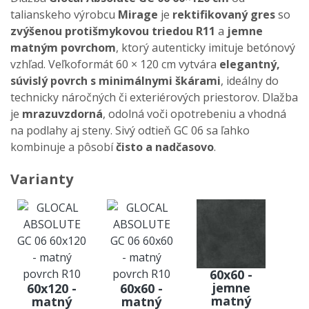
talianskeho výrobcu
Mirage
je
rektifikovaný gres
so
zvýšenou protišmykovou triedou R11
a
jemne
matným povrchom
, ktorý autenticky imituje betónový
vzhľad. Veľkoformát 60 × 120 cm vytvára
elegantný,
súvislý povrch s minimálnymi škárami
, ideálny do
technicky náročných či exteriérových priestorov. Dlažba
je
mrazuvzdorná
, odolná voči opotrebeniu a vhodná
na podlahy aj steny. Sivý odtieň GC 06 sa ľahko
kombinuje a pôsobí
čisto a nadčasovo
.
Varianty
60x60 -
jemne
60x120 -
60x60 -
matný
matný
matný