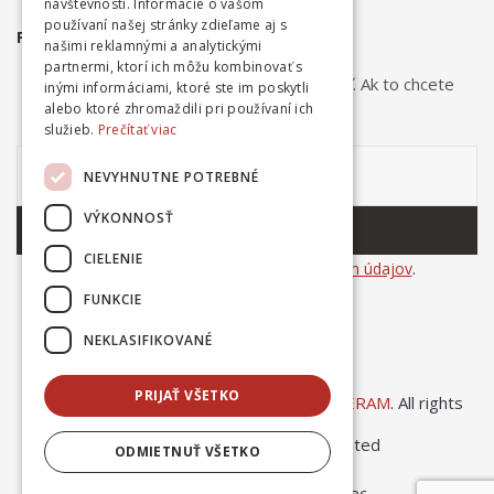
návštevnosti. Informácie o vašom
používaní našej stránky zdieľame aj s
PRIHLÁSTE SA NA ODBER NOVINIEK
našimi reklamnými a analytickými
partnermi, ktorí ich môžu kombinovať s
Odber noviniek môžete kedykoľvek zrušiť. Ak to chcete
inými informáciami, ktoré ste im poskytli
urobiť, kontaktujte nás.
alebo ktoré zhromaždili pri používaní ich
služieb.
Prečítať viac
NEVYHNUTNE POTREBNÉ
VÝKONNOSŤ
ODOBERAŤ
CIELENIE
Súhlasím so
spracovaním osobných údajov
.
FUNKCIE
NEKLASIFIKOVANÉ
PRIJAŤ VŠETKO
© Copyright 2025
Ing. Dušan Kováčik INCERAM
. All rights
ODMIETNUŤ VŠETKO
reserved. | created by