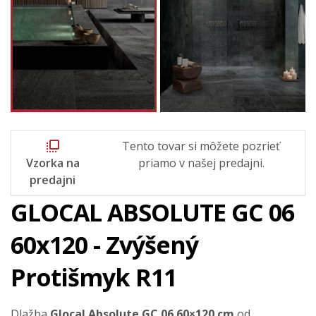
flip_to_front
Tento tovar si môžete pozrieť
Vzorka na
priamo v našej predajni.
predajni
GLOCAL ABSOLUTE GC 06
60x120 - Zvýšený
Protišmyk R11
Dlažba
Glocal Absolute GC 06 60×120 cm
od