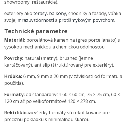
showroomy, reštaurácie),
exteriéry ako
terasy
,
balkóny
, chodníky a fasády, vďaka
svojej
mrazuvzdornosti
a
protišmykovým povrchom
.
Technické parametre
Materiál:
porcelánová kamenina (gres porcellanato) s
vysokou mechanickou a chemickou odolnosťou.
Povrchy:
natural (matný), brushed (jemne
kartáčovaný), antislip (štruktúrovaný pre exteriéry).
Hrúbka:
6 mm, 9 mm a 20 mm (v závislosti od formátu a
použitia).
Formáty:
od štandardných 60 × 60 cm, 75 × 75 cm, 60 ×
120 cm až po veľkoformátové 120 × 278 cm.
Rektifikácia:
všetky formáty sú rektifikované pre
precíznu pokládku s minimálnou škárou.