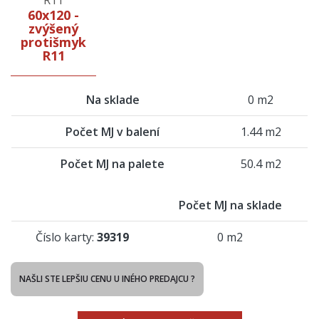
60x120 -
zvýšený
protišmyk
R11
Na sklade
0 m2
Počet MJ v balení
1.44 m2
Počet MJ na palete
50.4 m2
Počet MJ na sklade
Číslo karty:
39319
0 m2
NAŠLI STE LEPŠIU CENU U INÉHO PREDAJCU ?