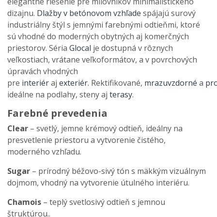
elegantné riešenie pre milovníkov minimalistického
dizajnu.
Dlažby v betónovom vzhľade
spájajú surový
industriálny štýl s jemnými farebnými odtieňmi, ktoré
sú vhodné do moderných obytných aj komerčných
priestorov. Séria
Glocal
je dostupná v rôznych
veľkostiach, vrátane veľkoformátov, a v povrchových
úpravách vhodných
pre
interiér
aj
exteriér.
Rektifikované,
mrazuvzdorné
a
pr
ideálne na podlahy, steny aj
terasy
.
Farebné prevedenia
Clear
– svetlý, jemne krémový odtieň, ideálny na
presvetlenie priestoru a vytvorenie čistého,
moderného vzhľadu.
Sugar
– prírodný béžovo-sivý tón s mäkkým vizuálnym
dojmom, vhodný na vytvorenie útulného interiéru.
Chamois
– teplý svetlosivý odtieň s jemnou
štruktúrou..