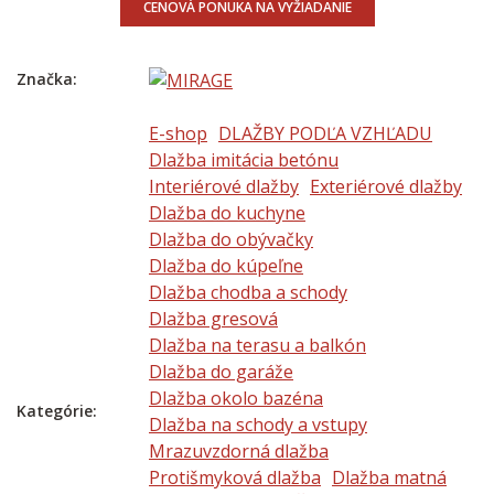
CENOVÁ PONUKA NA VYŽIADANIE
Značka:
E-shop
DLAŽBY PODĽA VZHĽADU
Dlažba imitácia betónu
Interiérové dlažby
Exteriérové dlažby
Dlažba do kuchyne
Dlažba do obývačky
Dlažba do kúpeľne
Dlažba chodba a schody
Dlažba gresová
Dlažba na terasu a balkón
Dlažba do garáže
Dlažba okolo bazéna
Kategórie:
Dlažba na schody a vstupy
Mrazuvzdorná dlažba
Protišmyková dlažba
Dlažba matná