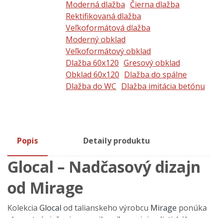
Moderná dlažba
Čierna dlažba
Rektifikovaná dlažba
Veľkoformátová dlažba
Moderný obklad
Veľkoformátový obklad
Dlažba 60x120
Gresový obklad
Obklad 60x120
Dlažba do spálne
Dlažba do WC
Dlažba imitácia betónu
Popis
Detaily produktu
Glocal – Nadčasový dizajn
od Mirage
Kolekcia
Glocal
od talianskeho výrobcu
Mirage
ponúka