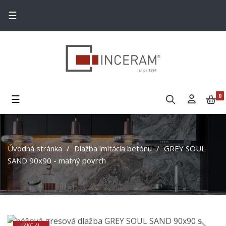
Toggle navigation
☰
Toggle navigation
☰
0
Úvodná stránka
Dlažba imitácia betónu
GREY SOUL
SAND 90x90 - matný povrch
AKCIA!