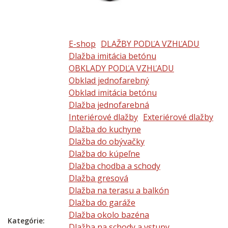
E-shop
DLAŽBY PODĽA VZHĽADU
Dlažba imitácia betónu
OBKLADY PODĽA VZHĽADU
Obklad jednofarebný
Obklad imitácia betónu
Dlažba jednofarebná
Interiérové dlažby
Exteriérové dlažby
Dlažba do kuchyne
Dlažba do obývačky
Dlažba do kúpeľne
Dlažba chodba a schody
Dlažba gresová
Dlažba na terasu a balkón
Dlažba do garáže
Dlažba okolo bazéna
Kategórie:
Dlažba na schody a vstupy