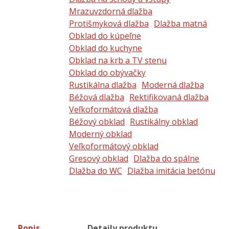
Mrazuvzdorná dlažba
Protišmyková dlažba
Dlažba matná
Obklad do kúpeľne
Obklad do kuchyne
Obklad na krb a TV stenu
Obklad do obývačky
Rustikálna dlažba
Moderná dlažba
Béžová dlažba
Rektifikovaná dlažba
Veľkoformátová dlažba
Béžový obklad
Rustikálny obklad
Moderný obklad
Veľkoformátový obklad
Gresový obklad
Dlažba do spálne
Dlažba do WC
Dlažba imitácia betónu
Popis
Detaily produktu