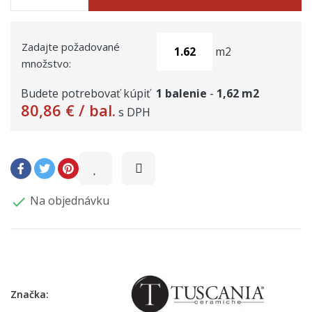
Zadajte požadované
m2
množstvo:
Budete potrebovať kúpiť
1
balenie
-
1,62
m2
80,86 €
/ bal.
s DPH
Na objednávku

Značka: