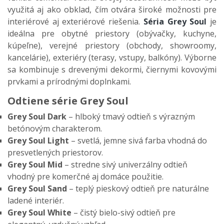
využitá aj ako obklad, čím otvára široké možnosti pre
interiérové aj exteriérové riešenia.
Séria Grey Soul
je
ideálna pre
obytné priestory (obýva
čky, kuchyne,
k
úpe
ľne),
verejn
é priestory (obchody, showroomy,
kancelárie),
exteriéry (terasy, vstupy, balkóny).
Výborne
sa kombinuje s drevenými dekormi,
čiernymi kovov
ými
prvkami a prírodnými doplnkami.
Odtiene série Grey Soul
Grey Soul Dark
– hlbok
ý tmavý odtie
ň s v
ýrazným
betónovým charakterom.
Grey Soul Light
– svetl
á, jemne sivá farba vhodná do
presvetlených priestorov.
Grey Soul Mid
– stredne siv
ý univerzálny odtie
ň
vhodn
ý pre komer
čn
é aj domáce pou
žitie.
Grey Soul Sand
– tepl
ý pieskový odtie
ň pre natur
álne
ladené interiér.
Grey Soul White
–
čist
ý bielo-sivý odtie
ň pre