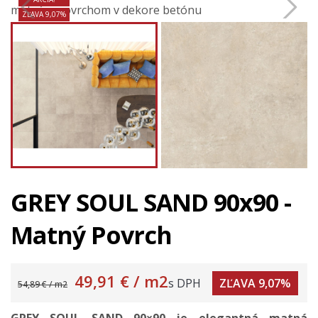
ZĽAVA 9,07%
GREY SOUL SAND 90x90 -
Matný Povrch
49,91 €
/ m2
s DPH
ZĽAVA 9,07%
54,89 € / m2