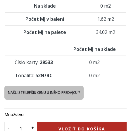
Na sklade
0 m2
Počet MJ v balení
1.62 m2
Počet MJ na palete
34.02 m2
Počet MJ na sklade
Číslo karty:
29533
0 m2
Tonalita:
52N/RC
0 m2
NAŠLI STE LEPŠIU CENU U INÉHO PREDAJCU ?
Množstvo
VLOŽIŤ DO KOŠÍKA