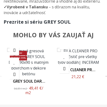
rektifikované, mrazuvzdorné a vhodné aj do exteriéru.
✓Vyrobené v Taliansku
– s d
ôrazom na kvalitu,
inovácie a udr
žateľnosť.
Prezrite si sériu GREY SOUL
MOHLO BY VÁS ZAUJAŤ AJ
AKCIA!
ZĽAVA 9,99%
FILA CLEANER PRO
1L
21,22 €
GREY SOUL DARK
90x90 - Matný
49,41 €
/
54,89 / m2
Povrch
m2