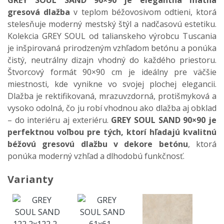
GREY SOUL SAND 90×90 je elegantná matná
gresová dlažba
v teplom béžovosivom odtieni, ktorá
stelesňuje moderný mestský štýl a nadčasovú estetiku.
Kolekcia GREY SOUL od talianskeho výrobcu Tuscania
je inšpirovaná prirodzeným vzhľadom betónu a ponúka
čistý, neutrálny dizajn vhodný do každého priestoru.
Štvorcový formát 90×90 cm je ideálny pre väčšie
miestnosti, kde vynikne vo svojej plochej elegancii.
Dlažba je rektifikovaná, mrazuvzdorná, protišmyková a
vysoko odolná, čo ju robí vhodnou ako dlažba aj obklad
– do interiéru aj exteriéru.
GREY SOUL SAND 90×90 je
perfektnou voľbou pre tých, ktorí hľadajú kvalitnú
béžovú gresovú dlažbu v dekore betónu
, ktorá
ponúka moderný vzhľad a dlhodobú funkčnosť.
Varianty