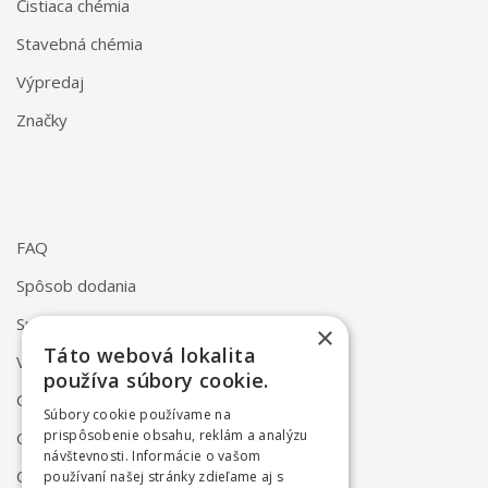
Čistiaca chémia
Stavebná chémia
Výpredaj
Značky
FAQ
Spôsob dodania
Spôsob platby
×
Táto webová lokalita
Vrátenie a reklamácia
používa súbory cookie.
Odstúpenie od zmluvy online
Súbory cookie používame na
prispôsobenie obsahu, reklám a analýzu
Obchodné podmienky
návštevnosti. Informácie o vašom
Ochrana osobných údajov
používaní našej stránky zdieľame aj s