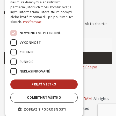
našimi reklamnými a analytickými
partnermi, ktorí ich môžu kombinovať s
inými informáciami, ktoré ste im poskytli
PRIHLÁSTE SA NA ODBER NOVINIEK
alebo ktoré zhromaždili pri používaní ich
služieb.
Prečítať viac
Odber noviniek môžete kedykoľvek zrušiť. Ak to chcete
urobiť, kontaktujte nás.
NEVYHNUTNE POTREBNÉ
VÝKONNOSŤ
CIELENIE
ODOBERAŤ
FUNKCIE
Súhlasím so
spracovaním osobných údajov
.
NEKLASIFIKOVANÉ
PRIJAŤ VŠETKO
ODMIETNUŤ VŠETKO
© Copyright 2025
Ing. Dušan Kováčik INCERAM
. All rights
ZOBRAZIŤ PODROBNOSTI
reserved. | created by