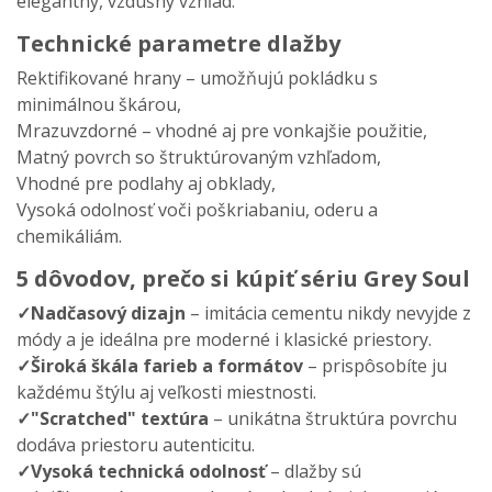
elegantn
ý, vzdu
šn
ý vzh
ľad.
Technické parametre dlažby
Rektifikované hrany
– umo
žňuj
ú pokládku s
minimálnou
šk
árou,
Mrazuvzdorné
– vhodn
é aj pre vonkaj
šie použitie,
Matn
ý povrch so
štrukt
úrovaným vzh
ľadom,
Vhodn
é pre podlahy aj obklady,
Vysoká odolnos
ť voči poškriabaniu, oderu a
chemik
áliám.
5 dôvodov, pre
čo si k
úpi
ť s
ériu Grey Soul
✓Nad
časov
ý dizajn
– imit
ácia cementu nikdy nevyjde z
módy a je ideálna pre moderné i klasické priestory.
✓Širok
á
šk
ála farieb a formátov
– prisp
ôsobíte ju
ka
žd
ému
št
ýlu aj ve
ľkosti miestnosti.
✓"Scratched" text
úra
– unik
átna
štrukt
úra povrchu
dodáva priestoru autenticitu.
✓Vysoká technická odolnos
ť
– dla
žby s
ú