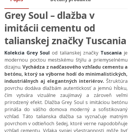
Grey Soul
– dla
žba v
imit
ácii cementu od
talianskej zna
čky Tuscania
Kolekcia Grey Soul
od talianskej značky
Tuscania
je
modernou poctou mestsk
ému
št
ýlu a priemyselnému
dizajnu.
Vychádza z nad
časov
ého vzh
ľadu cementu a
bet
ónu, ktorý sa výborne hodí do minimalistických,
industriálnych aj elegantných interiérov.
Š
trukt
úra
povrchu dodáva dla
žb
ám autentickos
ť a jemn
ú h
ĺbku,
č
ím vytvára vizuálne zaujímavý a zárove
ň veľmi
prirodzen
ý efekt.
Dlažba Grey Soul s imitáciou betónu
prináša do vášho domova moderný a sofistikovaný
vzhľad. Táto talianska dlažba sa vyznačuje matným
povrchom v odtieňoch šedej, ktoré verne napodobňuje
vzhľad cementu. Vďaka svojej všestrannosti môže byť