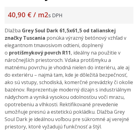
40,90 €
/ m2
s DPH
Dlažba
Grey Soul Dark
61,5x61,5
od talianskej
značky Tuscania
ponúka výrazný betónový vzhľad v
elegantnom tmavosivom odtieni, doplnený
o
protišmykový povrch R11
, ideálny na použitie v
náročnejších priestoroch. Vďaka protišmyku a
matnému povrchu je vhodná nielen do interiéru, ale aj
do exteriéru – najmä tam, kde je dôležitá bezpečnosť,
ako sú vstupy, schodiská, komerčné prevádzky či okolie
bazénov. Reprezentuje moderný dizajn s industriálnym
nádychom a vyniká vysokou odolnosťou voči mrazu,
opotrebeniu a vlhkosti. Rektifikované prevedenie
umožňuje presnú a estetickú pokládku. Dlažba Grey
Soul Dark je ideálnou voľbou pre súkromné aj verejné
priestory, ktoré vyžadujú funkčnosť a štýl.