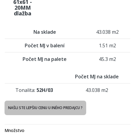
61x61 -
20MM
dlažba
Na sklade
43.038 m2
Počet MJ v balení
1.51 m2
Počet MJ na palete
45.3 m2
Počet MJ na sklade
Tonalita:
52H/03
43.038 m2
NAŠLI STE LEPŠIU CENU U INÉHO PREDAJCU ?
Množstvo