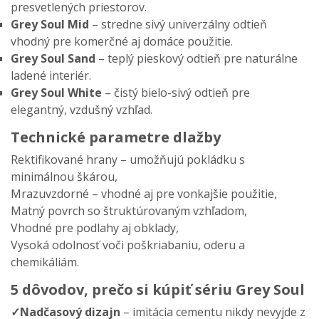
presvetlených priestorov.
Grey Soul Mid
– stredne siv
ý univerzálny odtie
ň
vhodn
ý pre komer
čn
é aj domáce pou
žitie.
Grey Soul Sand
– tepl
ý pieskový odtie
ň pre natur
álne
ladené interiér.
Grey Soul White
–
čist
ý bielo-sivý odtie
ň pre
elegantn
ý, vzdu
šn
ý vzh
ľad.
Technické parametre dlažby
Rektifikované hrany
– umo
žňuj
ú pokládku s
minimálnou
šk
árou,
Mrazuvzdorné
– vhodn
é aj pre vonkaj
šie použitie,
Matn
ý povrch so
štrukt
úrovaným vzh
ľadom,
Vhodn
é pre podlahy aj obklady,
Vysoká odolnos
ť voči poškriabaniu, oderu a
chemik
áliám.
5 dôvodov, pre
čo si k
úpi
ť s
ériu Grey Soul
✓Nad
časov
ý dizajn
– imit
ácia cementu nikdy nevyjde z