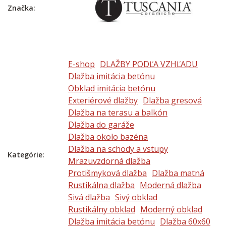
Značka:
E-shop
DLAŽBY PODĽA VZHĽADU
Dlažba imitácia betónu
Obklad imitácia betónu
Exteriérové dlažby
Dlažba gresová
Dlažba na terasu a balkón
Dlažba do garáže
Dlažba okolo bazéna
Dlažba na schody a vstupy
Kategórie:
Mrazuvzdorná dlažba
Protišmyková dlažba
Dlažba matná
Rustikálna dlažba
Moderná dlažba
Sivá dlažba
Sivý obklad
Rustikálny obklad
Moderný obklad
Dlažba imitácia betónu
Dlažba 60x60