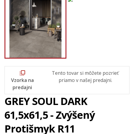
flip_to_front
Tento tovar si môžete pozrieť
Vzorka na
priamo v našej predajni.
predajni
GREY SOUL DARK
61,5x61,5 - Zvýšený
Protišmyk R11