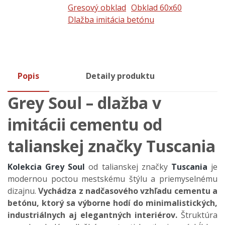
Gresový obklad
Obklad 60x60
Dlažba imitácia betónu
Popis
Detaily produktu
Grey Soul
– dla
žba v
imit
ácii cementu od
talianskej zna
čky Tuscania
Kolekcia Grey Soul
od talianskej značky
Tuscania
je
modernou poctou mestsk
ému
št
ýlu a priemyselnému
dizajnu.
Vychádza z nad
časov
ého vzh
ľadu cementu a
bet
ónu, ktorý sa výborne hodí do minimalistických,
industriálnych aj elegantných interiérov.
Š
trukt
úra