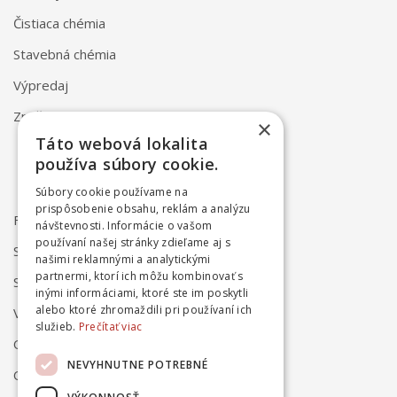
Čistiaca chémia
Stavebná chémia
Výpredaj
Značky
×
Táto webová lokalita
používa súbory cookie.
Súbory cookie používame na
prispôsobenie obsahu, reklám a analýzu
FAQ
návštevnosti. Informácie o vašom
používaní našej stránky zdieľame aj s
Spôsob dodania
našimi reklamnými a analytickými
partnermi, ktorí ich môžu kombinovať s
Spôsob platby
inými informáciami, ktoré ste im poskytli
alebo ktoré zhromaždili pri používaní ich
Vrátenie a reklamácia
služieb.
Prečítať viac
Odstúpenie od zmluvy online
NEVYHNUTNE POTREBNÉ
Obchodné podmienky