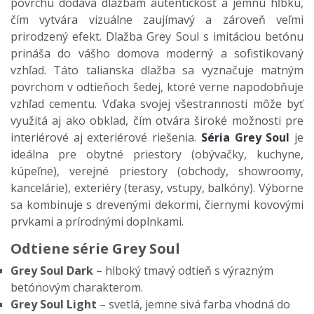
povrchu dodáva dla
žb
ám autentickos
ť a jemn
ú h
ĺbku,
č
ím vytvára vizuálne zaujímavý a zárove
ň veľmi
prirodzen
ý efekt.
Dlažba Grey Soul s imitáciou betónu
prináša do vášho domova moderný a sofistikovaný
vzhľad. Táto talianska dlažba sa vyznačuje matným
povrchom v odtieňoch šedej, ktoré verne napodobňuje
vzhľad cementu. Vďaka svojej všestrannosti môže byť
využitá aj ako obklad, čím otvára široké možnosti pre
interiérové aj exteriérové riešenia.
Séria Grey Soul
je
ideálna pre
obytné priestory (obýva
čky, kuchyne,
k
úpe
ľne),
verejn
é priestory (obchody, showroomy,
kancelárie),
exteriéry (terasy, vstupy, balkóny).
Výborne
sa kombinuje s drevenými dekormi,
čiernymi kovov
ými
prvkami a prírodnými doplnkami.
Odtiene série Grey Soul
Grey Soul Dark
– hlbok
ý tmavý odtie
ň s v
ýrazným
betónovým charakterom.
Grey Soul Light
– svetl
á, jemne sivá farba vhodná do