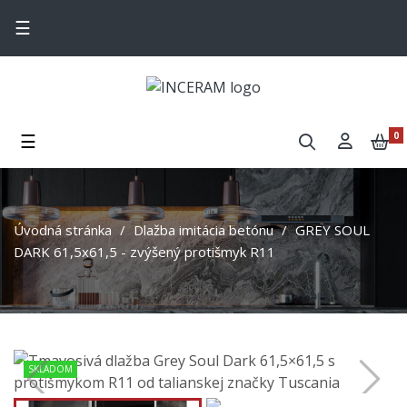
Toggle navigation
☰
Toggle navigation
☰
0
Úvodná stránka
Dlažba imitácia betónu
GREY SOUL
DARK 61,5x61,5 - zvýšený protišmyk R11
SKLADOM