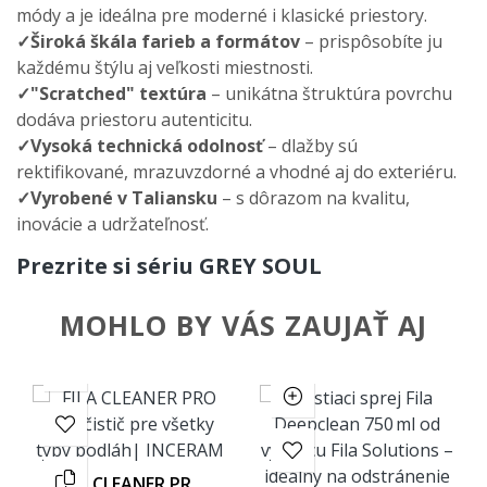
módy a je ideálna pre moderné i klasické priestory.
✓Širok
á
šk
ála farieb a formátov
– prisp
ôsobíte ju
ka
žd
ému
št
ýlu aj ve
ľkosti miestnosti.
✓"Scratched" text
úra
– unik
átna
štrukt
úra povrchu
dodáva priestoru autenticitu.
✓Vysoká technická odolnos
ť
– dla
žby s
ú
rektifikované, mrazuvzdorné a vhodné aj do exteriéru.
✓Vyrobené v Taliansku
– s d
ôrazom na kvalitu,
inovácie a udr
žateľnosť.
Prezrite si sériu GREY SOUL
MOHLO BY VÁS ZAUJAŤ AJ
FILA CLEANER PRO