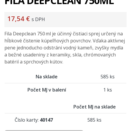
FILA DEEPCLEAN 750ML
17,54 €
s DPH
Fila Deepclean 750 ml je účinný čistiaci sprej určený na
hĺbkové čistenie kúpeľňových povrchov. Vďaka aktívnej
pene jednoducho odstráni vodný kameň, zvyšky mydla
a bežné usadeniny z keramiky, skla, chrómovaných
batérií a sprchových kútov.
Na sklade
585 ks
Počet MJ v balení
1 ks
Počet MJ na sklade
Číslo karty:
40147
585 ks