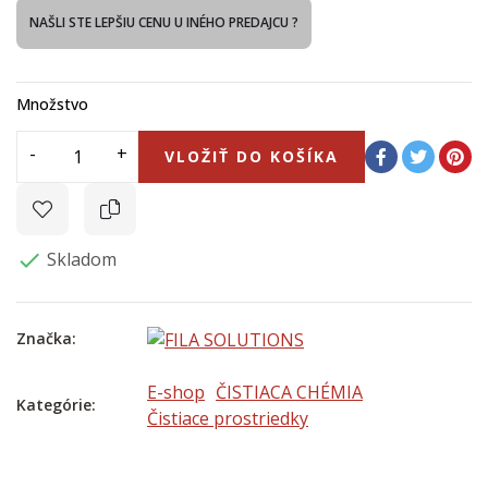
NAŠLI STE LEPŠIU CENU U INÉHO PREDAJCU ?
Množstvo
VLOŽIŤ DO KOŠÍKA
Skladom

Značka:
E-shop
ČISTIACA CHÉMIA
Kategórie:
Čistiace prostriedky