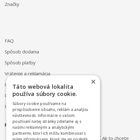
Značky
FAQ
Spôsob dodania
Spôsob platby
Vrátenie a reklamácia
×
Odstúpenie od zmluvy online
Táto webová lokalita
používa súbory cookie.
Obchodné podmienky
Súbory cookie používame na
Ochrana osobných údajov
prispôsobenie obsahu, reklám a analýzu
návštevnosti. Informácie o vašom
používaní našej stránky zdieľame aj s
PRIHLÁSTE SA NA ODBER NOVINIEK
našimi reklamnými a analytickými
partnermi, ktorí ich môžu kombinovať s
Odber noviniek môžete kedykoľvek zrušiť. Ak to chcete
inými informáciami, ktoré ste im poskytli