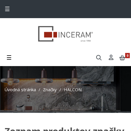
Toggle navigation
☰
Toggle navigation
☰
0
Úvodná stránka
Značky
HALCON