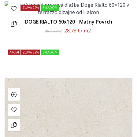
AKCIA!
ZĽAVA 22%
SKLADOM
DOGE RIALTO 60x120 - Matný Povrch
28,78 €
/ m2
36,90 / m2
AKCIA!
ZĽAVA 22%
SKLADOM