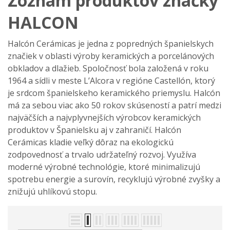
Zoznam produktov značky
HALCON
Halcón Cerámicas je jedna z popredných španielskych
značiek v oblasti výroby keramických a porcelánových
obkladov a dlažieb. Spoločnosť bola založená v roku
1964 a sídli v meste L’Alcora v regióne Castellón, ktorý
je srdcom španielskeho keramického priemyslu. Halcón
má za sebou viac ako 50 rokov skúseností a patrí medzi
najväčších a najvplyvnejších výrobcov keramických
produktov v Španielsku aj v zahraničí. Halcón
Cerámicas kladie veľký dôraz na ekologickú
zodpovednosť a trvalo udržateľný rozvoj. Využíva
moderné výrobné technológie, ktoré minimalizujú
spotrebu energie a surovín, recyklujú výrobné zvyšky a
znižujú uhlíkovú stopu.