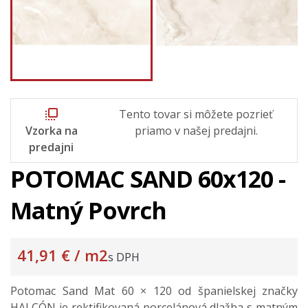
flip_to_front
Tento tovar si môžete pozrieť
Vzorka na
priamo v našej predajni.
predajni
POTOMAC SAND 60x120 -
Matný Povrch
41,91 €
/ m2
s DPH
Potomac Sand Mat 60 × 120 od španielskej značky
HALCÓN je rektifikovaná porcelánová dlažba s matným