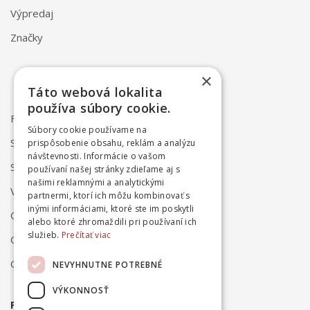
Výpredaj
Značky
×
Táto webová lokalita
používa súbory cookie.
FAQ
Súbory cookie používame na
Spôsob dodania
prispôsobenie obsahu, reklám a analýzu
návštevnosti. Informácie o vašom
Spôsob platby
používaní našej stránky zdieľame aj s
našimi reklamnými a analytickými
Vrátenie a reklamácia
partnermi, ktorí ich môžu kombinovať s
inými informáciami, ktoré ste im poskytli
Odstúpenie od zmluvy online
alebo ktoré zhromaždili pri používaní ich
služieb.
Prečítať viac
Obchodné podmienky
Ochrana osobných údajov
NEVYHNUTNE POTREBNÉ
VÝKONNOSŤ
PRIHLÁSTE SA NA ODBER NOVINIEK