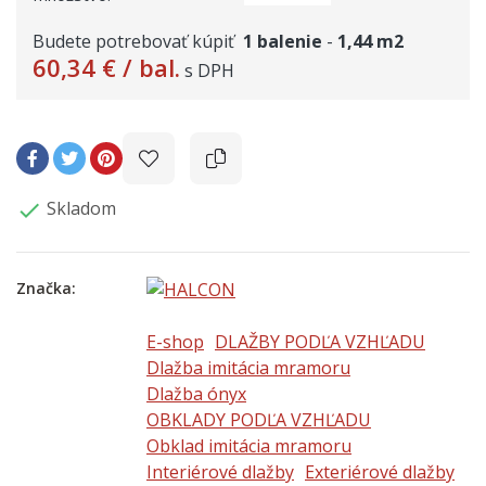
Budete potrebovať kúpiť
1
balenie
-
1,44
m2
60,34 €
/ bal.
s DPH
Skladom

Značka:
E-shop
DLAŽBY PODĽA VZHĽADU
Dlažba imitácia mramoru
Dlažba ónyx
OBKLADY PODĽA VZHĽADU
Obklad imitácia mramoru
Interiérové dlažby
Exteriérové dlažby