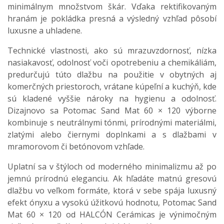
minimálnym množstvom škár. Vďaka rektifikovaným
hranám je pokládka presná a výsledný vzhľad pôsobí
luxusne a uhladene.
Technické vlastnosti, ako sú mrazuvzdornosť, nízka
nasiakavosť, odolnosť voči opotrebeniu a chemikáliám,
predurčujú túto dlažbu na použitie v obytných aj
komerčných priestoroch, vrátane kúpeľní a kuchýň, kde
sú kladené vyššie nároky na hygienu a odolnosť.
Dizajnovo sa Potomac Sand Mat 60 × 120 výborne
kombinuje s neutrálnymi tónmi, prírodnými materiálmi,
zlatými alebo čiernymi doplnkami a s dlažbami v
mramorovom či betónovom vzhľade.
Uplatní sa v štýloch od moderného minimalizmu až po
jemnú prírodnú eleganciu. Ak hľadáte matnú gresovú
dlažbu vo veľkom formáte, ktorá v sebe spája luxusný
efekt ónyxu a vysokú úžitkovú hodnotu, Potomac Sand
Mat 60 × 120 od HALCÓN Cerámicas je výnimočným