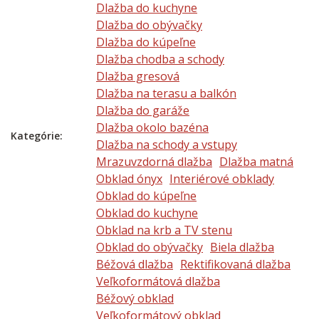
Dlažba do kuchyne
Dlažba do obývačky
Dlažba do kúpeľne
Dlažba chodba a schody
Dlažba gresová
Dlažba na terasu a balkón
Dlažba do garáže
Dlažba okolo bazéna
Kategórie:
Dlažba na schody a vstupy
Mrazuvzdorná dlažba
Dlažba matná
Obklad ónyx
Interiérové obklady
Obklad do kúpeľne
Obklad do kuchyne
Obklad na krb a TV stenu
Obklad do obývačky
Biela dlažba
Béžová dlažba
Rektifikovaná dlažba
Veľkoformátová dlažba
Béžový obklad
Veľkoformátový obklad