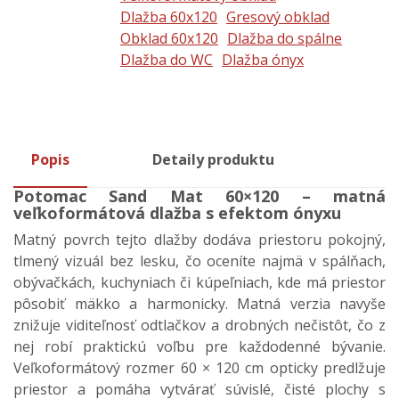
Dlažba 60x120
Gresový obklad
Obklad 60x120
Dlažba do spálne
Dlažba do WC
Dlažba ónyx
Popis
Detaily produktu
Potomac Sand Mat 60×120 – matná
veľkoformátová dlažba s efektom ónyxu
Matný povrch tejto dlažby dodáva priestoru pokojný,
tlmený vizuál bez lesku, čo oceníte najmä v spálňach,
obývačkách, kuchyniach či kúpeľniach, kde má priestor
pôsobiť mäkko a harmonicky. Matná verzia navyše
znižuje viditeľnosť odtlačkov a drobných nečistôt, čo z
nej robí praktickú voľbu pre každodenné bývanie.
Veľkoformátový rozmer 60 × 120 cm opticky predlžuje
priestor a pomáha vytvárať súvislé, čisté plochy s