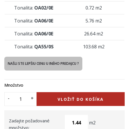
Tonalita:
OA02/0E
0.72 m2
Tonalita:
OA06/0E
5.76 m2
Tonalita:
OA06/0E
26.64 m2
Tonalita:
QA55/0S
103.68 m2
NAŠLI STE LEPŠIU CENU U INÉHO PREDAJCU ?
Množstvo
VLOŽIŤ DO KOŠÍKA
Zadajte požadované
m2
množstvo: