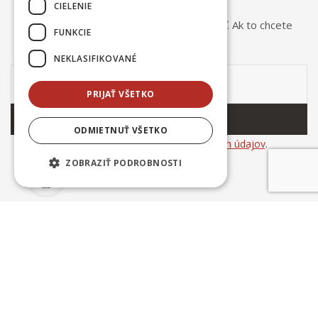
CIELENIE
Odber noviniek môžete kedykoľvek zrušiť. Ak to chcete
FUNKCIE
urobiť, kontaktujte nás.
NEKLASIFIKOVANÉ
PRIJAŤ VŠETKO
ODOBERAŤ
ODMIETNUŤ VŠETKO
Súhlasím so
spracovaním osobných údajov
.
ZOBRAZIŤ PODROBNOSTI
© Copyright 2025
Ing. Dušan Kováčik INCERAM
. All rights
reserved. | created by