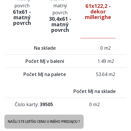
61x122,2 -
dekor
61x61 -
millerighe
matný
30,4x61 -
povrch
matný
povrch
Na sklade
0 m2
Počet MJ v balení
1.49 m2
Počet MJ na palete
53.64 m2
Počet MJ na sklade
Číslo karty:
39505
0 m2
NAŠLI STE LEPŠIU CENU U INÉHO PREDAJCU ?