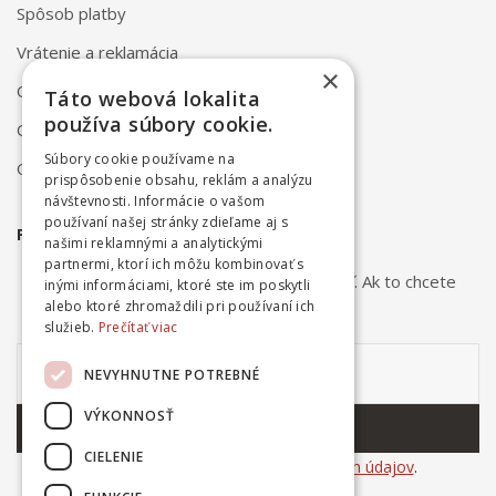
Spôsob platby
Vrátenie a reklamácia
×
Odstúpenie od zmluvy online
Táto webová lokalita
používa súbory cookie.
Obchodné podmienky
Súbory cookie používame na
Ochrana osobných údajov
prispôsobenie obsahu, reklám a analýzu
návštevnosti. Informácie o vašom
používaní našej stránky zdieľame aj s
PRIHLÁSTE SA NA ODBER NOVINIEK
našimi reklamnými a analytickými
partnermi, ktorí ich môžu kombinovať s
Odber noviniek môžete kedykoľvek zrušiť. Ak to chcete
inými informáciami, ktoré ste im poskytli
urobiť, kontaktujte nás.
alebo ktoré zhromaždili pri používaní ich
služieb.
Prečítať viac
NEVYHNUTNE POTREBNÉ
VÝKONNOSŤ
ODOBERAŤ
CIELENIE
Súhlasím so
spracovaním osobných údajov
.