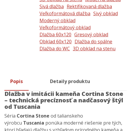
Sivá dlažba
Rektifikovaná dlažba
Veľkoformátová dlažba
Sivý obklad
Moderný obklad
Veľkoformátový obklad
Dlažba 60x120
Gresový obklad
Obklad 60x120
Dlažba do spálne
Dlažba do WC
3D obklad na stenu
Popis
Detaily produktu
Dlažba v imitácii kameňa Cortina Stone
– technická precíznosť a nadčasový štýl
od Tuscania
Séria
Cortina Stone
od talianskeho
výrobcu
Tuscania
ponúka moderné riešenie pre tých,
ktorí hľadajú dlažbu s vzhľadom prírodného kameňa a