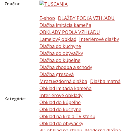
Značka:
E-shop
DLAŽBY PODĽA VZHĽADU
Dlažba imitácia kameňa
OBKLADY PODĽA VZHĽADU
Lamelový obklad
Interiérové dlažby
Dlažba do kuchyne
Dlažba do obývačky
Dlažba do kúpeľne
Dlažba chodba a schody
Dlažba gresová
Mrazuvzdorná dlažba
Dlažba matná
Obklad imitácia kameňa
Interiérové obklady
Kategórie:
Obklad do kúpeľne
Obklad do kuchyne
Obklad na krb a TV stenu
Obklad do obývačky
3D obklad na stenu
Moderná dlažba