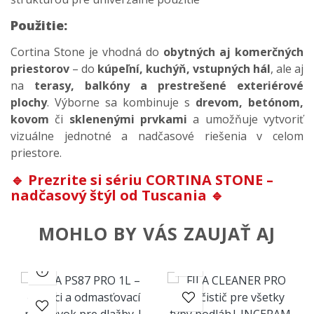
Použitie:
Cortina Stone je vhodná do
obytných aj komerčných
priestorov
– do
kúpeľní, kuchýň, vstupných hál
, ale aj
na
terasy, balkóny a prestrešené exteriérové
plochy
. Výborne sa kombinuje s
drevom, betónom,
kovom
či
sklenenými prvkami
a umožňuje vytvoriť
vizuálne jednotné a nadčasové riešenia v celom
priestore.
🔹
Prezrite si sériu CORTINA STONE –
nadčasový štýl od Tuscania
🔹
MOHLO BY VÁS ZAUJAŤ AJ