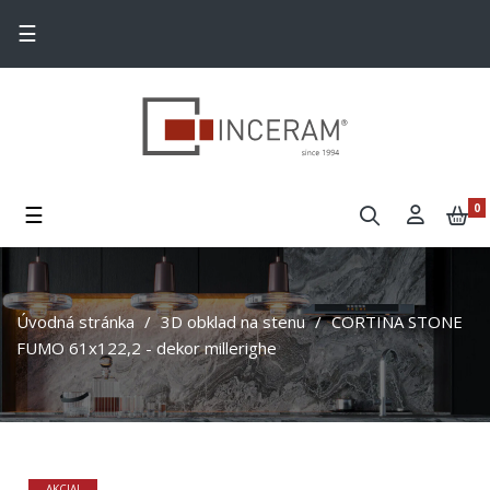
Toggle navigation
☰
Toggle navigation
☰
0
Úvodná stránka
3D obklad na stenu
CORTINA STONE
FUMO 61x122,2 - dekor millerighe
AKCIA!