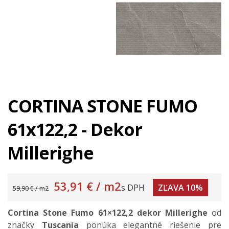
CORTINA STONE FUMO
61x122,2 - Dekor
Millerighe
53,91 €
/ m2
s DPH
ZĽAVA 10%
59,90 € / m2
Cortina Stone Fumo 61×122,2 dekor Millerighe
od
značky
Tuscania
ponúka elegantné riešenie pre