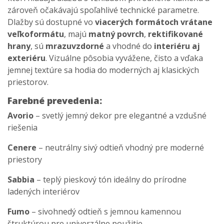
zároveň očakávajú spoľahlivé technické parametre.
Dlažby sú dostupné vo
viacerých formátoch vrátane
veľkoformátu
, majú
matný povrch
,
rektifikované
hrany
, sú
mrazuvzdorné
a vhodné do
interiéru aj
exteriéru
. Vizuálne pôsobia vyvážene, čisto a vďaka
jemnej textúre sa hodia do moderných aj klasických
priestorov.
Farebné prevedenia:
Avorio
– svetlý jemný dekor pre elegantné a vzdušné
riešenia
Cenere
– neutrálny sivý odtieň vhodný pre moderné
priestory
Sabbia
– teplý pieskový tón ideálny do prírodne
ladených interiérov
Fumo
– sivohnedý odtieň s jemnou kamennou
štruktúrou pre univerzálne použitie