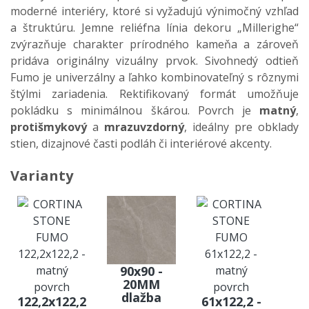
moderné interiéry, ktoré si vyžadujú výnimočný vzhľad
a štruktúru. Jemne reliéfna línia dekoru „Millerighe“
zvýrazňuje charakter prírodného kameňa a zároveň
pridáva originálny vizuálny prvok. Sivohnedý odtieň
Fumo je univerzálny a ľahko kombinovateľný s rôznymi
štýlmi zariadenia. Rektifikovaný formát umožňuje
pokládku s minimálnou škárou. Povrch je
matný
,
protišmykový
a
mrazuvzdorný
, ideálny pre obklady
stien, dizajnové časti podláh či interiérové akcenty.
Varianty
90x90 -
20MM
dlažba
122,2x122,2
61x122,2 -