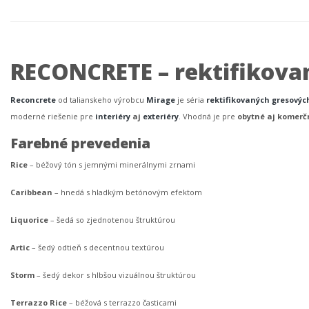
RECONCRETE – rektifikovan
Reconcrete
od talianskeho výrobcu
Mirage
je séria
rektifikovaných gresovýc
moderné riešenie pre
interiéry
aj
exteriéry
. Vhodná je pre
obytné aj komerčn
Farebné prevedenia
Rice
– béžový tón s jemnými minerálnymi zrnami
Caribbean
– hnedá s hladkým betónovým efektom
Liquorice
– šedá so zjednotenou štruktúrou
Artic
– šedý odtieň s decentnou textúrou
Storm
– šedý dekor s hlbšou vizuálnou štruktúrou
Terrazzo Rice
– béžová s terrazzo časticami