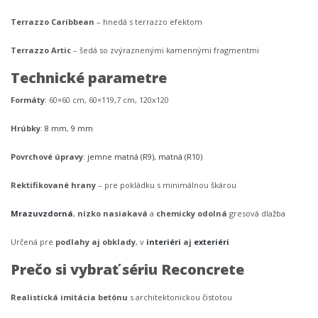
Terrazzo Caribbean
– hnedá s terrazzo efektom
Terrazzo Artic
– šedá so zvýraznenými kamennými fragmentmi
Technické parametre
Formáty
: 60×60 cm, 60×119,7 cm, 120x120
Hrúbky
:
8 mm
,
9 mm
Povrchové úpravy
:
jemne matná (R9)
,
matná (R10)
Rektifikované hrany
– pre pokládku s minimálnou škárou
Mrazuvzdorná
,
nízko nasiakavá
a
chemicky odolná
gresová dlažba
Určená pre
podlahy aj obklady
, v
interiéri
aj
exteriéri
Prečo si vybrať sériu Reconcrete
Realistická imitácia betónu
s architektonickou čistotou