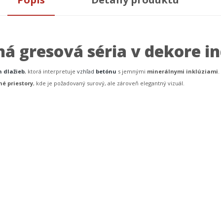
á gresová séria v dekore i
h dlažieb
, ktorá interpretuje
vzhľad
betónu
s jemnými
minerálnymi inklúziami
.
é priestory
, kde je požadovaný surový, ale zároveň elegantný vizuál.