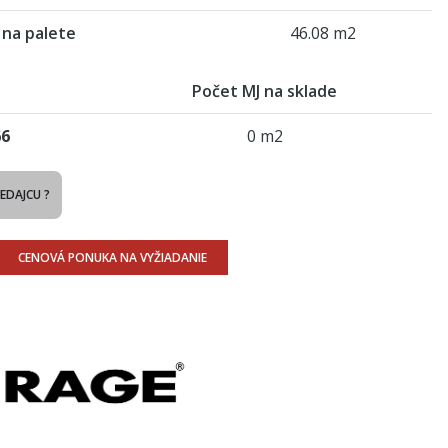
 na palete
46.08 m2
Počet MJ na sklade
66
0 m2
REDAJCU ?
CENOVÁ PONUKA NA VYŽIADANIE