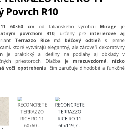
ý Povrch R10
 11 60×60 cm
od talianskeho výrobcu
Mirage
je
 matným povrchom R10
, určený pre
interiérové aj
ariant
Terrazzo Rice
má
béžový odtieň
s jemne
cami, ktoré vytvárajú elegantný, ale zároveň dekoratívny
m
je praktický a ideálny na podlahy aj obklady v
čných priestoroch. Dlažba je
mrazuvzdorná
,
nízko
ná voči opotrebeniu
, čím zaručuje dlhodobé a funkčné
 -