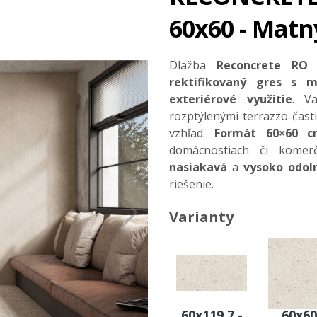
60x60 - Matn
Dlažba
Reconcrete RO
rektifikovaný gres s
exteriérové využitie
. V
rozptýlenými terrazzo časti
vzhľad.
Formát 60×60 c
domácnostiach či komer
nasiakavá
a
vysoko odol
riešenie.
Varianty
60x119,7 -
60x60