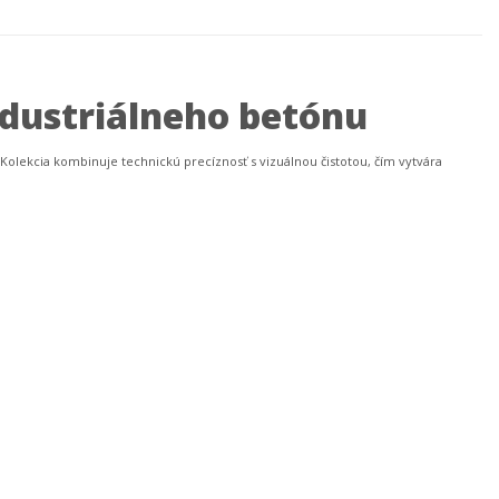
ndustriálneho betónu
 Kolekcia kombinuje technickú precíznosť s vizuálnou čistotou, čím vytvára