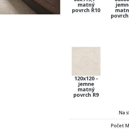
matný
jemn
povrch R10
matn
povrch
120x120 -
jemne
matný
povrch R9
Na s
Počet MJ