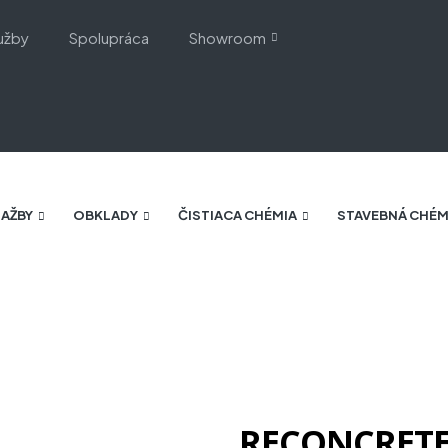
užby
Spolupráca
Showroom
AŽBY
OBKLADY
ČISTIACA CHÉMIA
STAVEBNÁ CHÉM
RICE RO 11 60x60 - matný povrch R10
RECONCRETE 