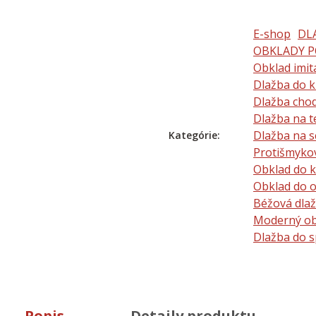
E-shop
DL
OBKLADY P
Obklad imit
Dlažba do 
Dlažba cho
Dlažba na t
Dlažba na s
Kategórie:
Protišmyko
Obklad do 
Obklad do 
Béžová dla
Moderný ob
Dlažba do s
Popis
Detaily produktu