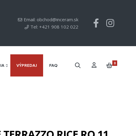
Email: obchod@inceram.sk
Tel: +421 908 102 022
0
IA
VÝPREDAJ
FAQ
TERRAZZO RICE RO 11