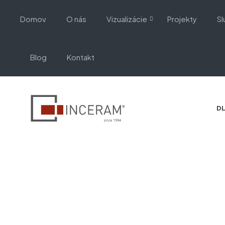
Domov
O nás
Vizualizácie
Projekty
Sl
Blog
Kontakt
DL
Úvodná stránka
Terazzo dlažba
RECONCRETE TERRAZZO 