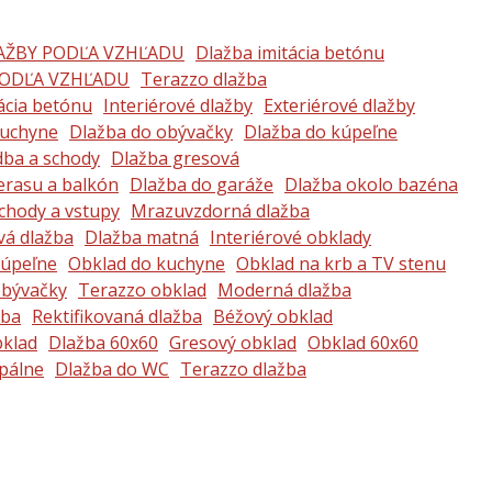
AŽBY PODĽA VZHĽADU
Dlažba imitácia betónu
ODĽA VZHĽADU
Terazzo dlažba
ácia betónu
Interiérové dlažby
Exteriérové dlažby
kuchyne
Dlažba do obývačky
Dlažba do kúpeľne
dba a schody
Dlažba gresová
erasu a balkón
Dlažba do garáže
Dlažba okolo bazéna
chody a vstupy
Mrazuvzdorná dlažba
vá dlažba
Dlažba matná
Interiérové obklady
kúpeľne
Obklad do kuchyne
Obklad na krb a TV stenu
obývačky
Terazzo obklad
Moderná dlažba
žba
Rektifikovaná dlažba
Béžový obklad
klad
Dlažba 60x60
Gresový obklad
Obklad 60x60
pálne
Dlažba do WC
Terazzo dlažba