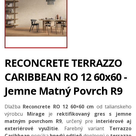
RECONCRETE TERRAZZO
CARIBBEAN RO 12 60x60 -
Jemne Matný Povrch R9
Dlažba
Reconcrete RO 12 60×60 cm
od talianskeho
výrobcu
Mirage
je
rektifikovaný gres s jemne
matným povrchom R9
, určený pre
interiérové aj
exteriérové využitie
. Farebný variant
Terrazzo
Caribbean
ponúka
hnedý odtieň
doplnený o
terrazzo