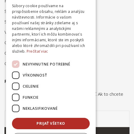
FAQ
Súbory cookie používame na
Spôsob dodania
prispôsobenie obsahu, reklám a analýzu
návštevnosti. Informácie o vašom
Spôsob platby
používaní našej stránky zdieľame aj s
našimi reklamnými a analytickými
Vrátenie a reklamácia
partnermi, ktorí ich môžu kombinovať s
inými informáciami, ktoré ste im poskytli
Odstúpenie od zmluvy online
alebo ktoré zhromaždili pri používaní ich
služieb.
Prečítať viac
Obchodné podmienky
Ochrana osobných údajov
NEVYHNUTNE POTREBNÉ
VÝKONNOSŤ
PRIHLÁSTE SA NA ODBER NOVINIEK
CIELENIE
Odber noviniek môžete kedykoľvek zrušiť. Ak to chcete
FUNKCIE
urobiť, kontaktujte nás.
NEKLASIFIKOVANÉ
PRIJAŤ VŠETKO
ODOBERAŤ