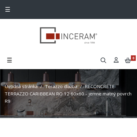
Toggle navigation
☰
Toggle navigation
☰
0
Úvodná stránka
Terazzo dlažba
RECONCRETE
TERRAZZO CARIBBEAN RO 12 60x60 - jemne matný povrch
R9