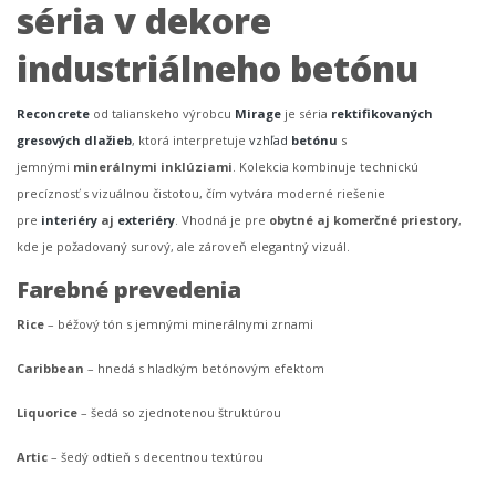
séria v dekore
industriálneho betónu
Reconcrete
od talianskeho výrobcu
Mirage
je séria
rektifikovaných
gresových dlažieb
, ktorá interpretuje
vzhľad
betónu
s
jemnými
minerálnymi inklúziami
. Kolekcia kombinuje technickú
precíznosť s vizuálnou čistotou, čím vytvára moderné riešenie
pre
interiéry
aj
exteriéry
. Vhodná je pre
obytné aj komerčné priestory
,
kde je požadovaný surový, ale zároveň elegantný vizuál.
Farebné prevedenia
Rice
– béžový tón s jemnými minerálnymi zrnami
Caribbean
– hnedá s hladkým betónovým efektom
Liquorice
– šedá so zjednotenou štruktúrou
Artic
– šedý odtieň s decentnou textúrou