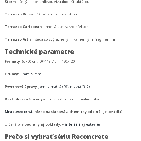
Storm
– šedý dekor s hlbšou vizuálnou štruktúrou
Terrazzo Rice
– béžová s terrazzo časticami
Terrazzo Caribbean
– hnedá s terrazzo efektom
Terrazzo Artic
– šedá so zvýraznenými kamennými fragmentmi
Technické parametre
Formáty
: 60×60 cm, 60×119,7 cm, 120x120
Hrúbky
:
8 mm
,
9 mm
Povrchové úpravy
:
jemne matná (R9)
,
matná (R10)
Rektifikované hrany
– pre pokládku s minimálnou škárou
Mrazuvzdorná
,
nízko nasiakavá
a
chemicky odolná
gresová dlažba
Určená pre
podlahy aj obklady
, v
interiéri
aj
exteriéri
Prečo si vybrať sériu Reconcrete