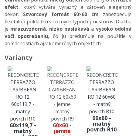
efekt
, ktorý vytvára výrazný a zároveň elegantný
dekor.
Štvorcový formát 60×60 cm
zabezpečuje
flexibilnú pokládku v rôznych typoch priestorov. Dlažba
je
mrazuvzdorná
,
nízko nasiakavá
a
vysoko odolná
voči opotrebeniu
, čo ju predurčuje na použitie v
domácnostiach aj v komerčných objektoch.
Varianty
60x60 -
matný
60x119,7 -
60x60 -
povrch R10
matný
jemne