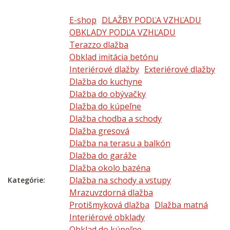
E-shop
DLAŽBY PODĽA VZHĽADU
OBKLADY PODĽA VZHĽADU
Terazzo dlažba
Obklad imitácia betónu
Interiérové dlažby
Exteriérové dlažby
Dlažba do kuchyne
Dlažba do obývačky
Dlažba do kúpeľne
Dlažba chodba a schody
Dlažba gresová
Dlažba na terasu a balkón
Dlažba do garáže
Dlažba okolo bazéna
Dlažba na schody a vstupy
Kategórie:
Mrazuvzdorná dlažba
Protišmyková dlažba
Dlažba matná
Interiérové obklady
Obklad do kúpeľne