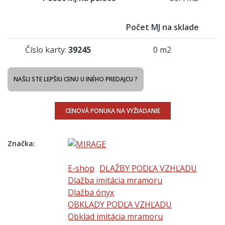
Počet MJ na sklade
Číslo karty:
39245
0 m2
NAŠLI STE LEPŠIU CENU U INÉHO PREDAJCU ?
CENOVÁ PONUKA NA VYŽIADANIE
Značka:
E-shop
DLAŽBY PODĽA VZHĽADU
Dlažba imitácia mramoru
Dlažba ónyx
OBKLADY PODĽA VZHĽADU
Obklad imitácia mramoru