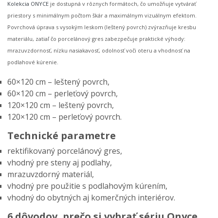
Kolekcia ONYCE
je dostupná v rôznych formátoch, čo umožňuje vytvárať
priestory s minimálnym počtom škár a maximálnym vizuálnym efektom.
Povrchová úprava s vysokým leskom (leštený povrch) zvýrazňuje kresbu
materiálu, zatiaľ čo porcelánový gres zabezpečuje praktické výhody:
mrazuvzdornosť, nízku nasiakavosť, odolnosť voči oteru a vhodnosť na
podlahové kúrenie.
60×120 cm – leštený povrch,
60×120 cm – perleťový povrch,
120×120 cm – leštený povrch,
120×120 cm – perleťový povrch.
Technické parametre
rektifikovaný porcelánový gres,
vhodný pre steny aj podlahy,
mrazuvzdorný materiál,
vhodný pre použitie s podlahovým kúrením,
vhodný do obytných aj komerčných interiérov.
6 dôvodov, prečo si vybrať sériu Onyce