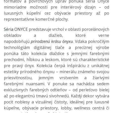
formátov a povrchových úprav ponúka séria Onyce
mimoriadne možnosti pre interiérový dizajn – od
luxusných kúpeľní cez obývacie priestory až po
reprezentatívne komerčné plochy.
Séria ONYCE
predstavuje vrchol v oblasti porcelánových
obkladov a dlažieb, ktoré verne
napodobňujú
prirodzenú krásu ónyxu
. Vďaka pokročilým
technológiám digitálnej tlače a precíznej výrobe
ponúka táto kolekcia dlaždice s jemnými farebnými
prechodmi, hĺbkou a leskom, ktoré sú charakteristické
pre pravý ónyx. Kolekcia čerpá inšpiráciu z unikátnej
estetiky prírodného ónyxu – minerálu známeho svojou
priesvitnosťou, jemným vrstvením a žiarivými
farebnými nuansami. V ponuke sa nachádza sedem
exkluzívnych farebných odtieňov – od perleťovo bielej
až po elegantnú tmavú sivohnedú. Každý dekor vytvára
pocit noblesy a vizuálnej čistoty, ideálnej pre luxusné
kúpeľne, obývacie priestory, lobby, wellness centrá či