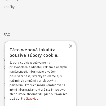
Značky
FAQ
Spôsob dodania
×
Táto webová lokalita
Spôsob platby
používa súbory cookie.
Vrátenie a reklamácia
Súbory cookie používame na
prispôsobenie obsahu, reklám a analýzu
Odstúpenie od zmluvy online
návštevnosti. Informácie o vašom
Obchodné podmienky
používaní našej stránky zdieľame aj s
našimi reklamnými a analytickými
Ochrana osobných údajov
partnermi, ktorí ich môžu kombinovať s
inými informáciami, ktoré ste im poskytli
alebo ktoré zhromaždili pri používaní ich
PRIHLÁSTE SA NA ODBER NOVINIEK
služieb.
Prečítať viac