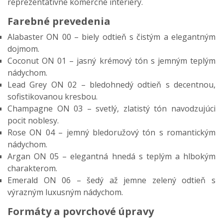
reprezentatívne komerčné interiéry.
Farebné prevedenia
Alabaster ON 00 – biely odtieň s čistým a elegantným
dojmom.
Coconut ON 01 – jasný krémový tón s jemným teplým
nádychom.
Lead Grey ON 02 – bledohnedý odtieň s decentnou,
sofistikovanou kresbou.
Champagne ON 03 – svetlý, zlatistý tón navodzujúci
pocit noblesy.
Rose ON 04 – jemný bledoružový tón s romantickým
nádychom.
Argan ON 05 – elegantná hnedá s teplým a hlbokým
charakterom.
Emerald ON 06 – šedý až jemne zelený odtieň s
výrazným luxusným nádychom.
Formáty a povrchové úpravy