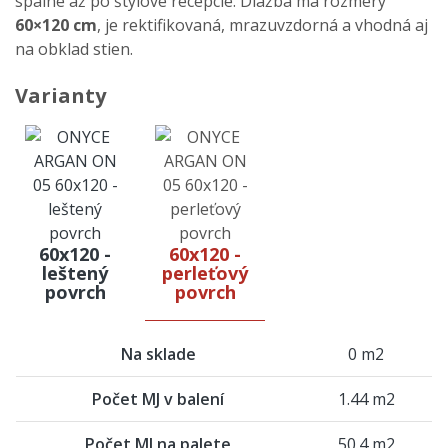
spálne až po štýlové recepcie. Dlažba má rozmery
60×120 cm
, je rektifikovaná, mrazuvzdorná a vhodná aj
na obklad stien.
Varianty
60x120 -
60x120 -
leštený
perleťový
povrch
povrch
Na sklade
0 m2
Počet MJ v balení
1.44 m2
Počet MJ na palete
50.4 m2