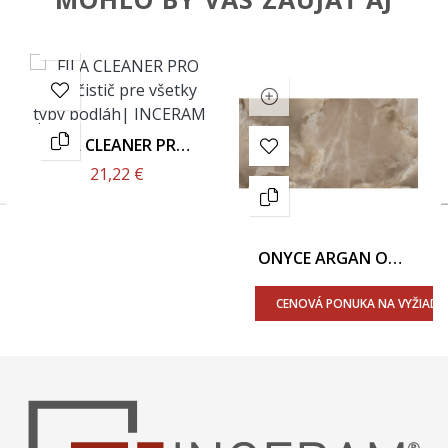
FILA CLEANER PRO
1L
21,22 €
ONYCE ARGAN ON
05 60x120 -
Leštený Povrch
CENOVÁ PONUKA NA VYŽIADA