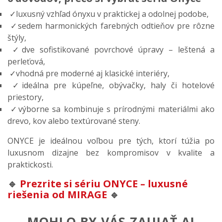
✓luxusný vzhľad ónyxu v praktickej a odolnej podobe,
✓sedem harmonických farebných odtieňov pre rôzne
štýly,
✓dve sofistikované povrchové úpravy – leštená a
perleťová,
✓vhodná pre moderné aj klasické interiéry,
✓ideálna pre kúpeľne, obývačky, haly či hotelové
priestory,
✓výborne sa kombinuje s prírodnými materiálmi ako
drevo, kov alebo textúrované steny.
ONYCE je ideálnou voľbou pre tých, ktorí túžia po
luxusnom dizajne bez kompromisov v kvalite a
praktickosti.
🔹
Prezrite si sériu ONYCE – luxusné
riešenia od MIRAGE
🔹
MOHLO BY VÁS ZAUJAŤ AJ