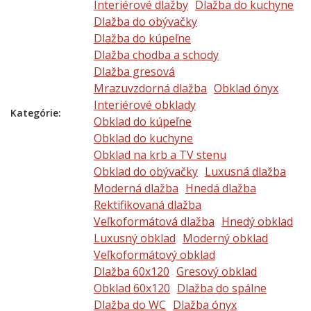
Interiérové dlažby
Dlažba do kuchyne
Dlažba do obývačky
Dlažba do kúpeľne
Dlažba chodba a schody
Dlažba gresová
Mrazuvzdorná dlažba
Obklad ónyx
Interiérové obklady
Kategórie:
Obklad do kúpeľne
Obklad do kuchyne
Obklad na krb a TV stenu
Obklad do obývačky
Luxusná dlažba
Moderná dlažba
Hnedá dlažba
Rektifikovaná dlažba
Veľkoformátová dlažba
Hnedý obklad
Luxusný obklad
Moderný obklad
Veľkoformátový obklad
Dlažba 60x120
Gresový obklad
Obklad 60x120
Dlažba do spálne
Dlažba do WC
Dlažba ónyx