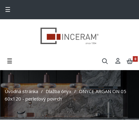
Toggle navigation
☰
Toggle navigation
☰
0
Úvodná stránka
Dlažba ónyx
ONYCE ARGAN ON 05
60x120 - perleťový povrch