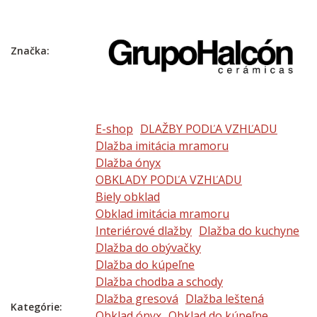
Značka:
E-shop
DLAŽBY PODĽA VZHĽADU
Dlažba imitácia mramoru
Dlažba ónyx
OBKLADY PODĽA VZHĽADU
Biely obklad
Obklad imitácia mramoru
Interiérové dlažby
Dlažba do kuchyne
Dlažba do obývačky
Dlažba do kúpeľne
Dlažba chodba a schody
Dlažba gresová
Dlažba leštená
Kategórie:
Obklad ónyx
Obklad do kúpeľne