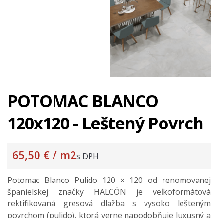
POTOMAC BLANCO
120x120 - Leštený Povrch
65,50 €
/ m2
s DPH
Potomac Blanco Pulido 120 × 120 od renomovanej
španielskej značky HALCÓN je veľkoformátová
rektifikovaná gresová dlažba s vysoko lešteným
povrchom (pulido), ktorá verne napodobňuje luxusný a