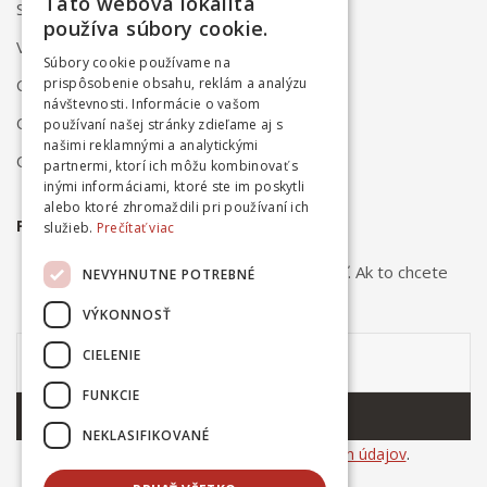
Táto webová lokalita
Spôsob platby
používa súbory cookie.
Vrátenie a reklamácia
Súbory cookie používame na
prispôsobenie obsahu, reklám a analýzu
Odstúpenie od zmluvy online
návštevnosti. Informácie o vašom
Obchodné podmienky
používaní našej stránky zdieľame aj s
našimi reklamnými a analytickými
Ochrana osobných údajov
partnermi, ktorí ich môžu kombinovať s
inými informáciami, ktoré ste im poskytli
alebo ktoré zhromaždili pri používaní ich
PRIHLÁSTE SA NA ODBER NOVINIEK
služieb.
Prečítať viac
Odber noviniek môžete kedykoľvek zrušiť. Ak to chcete
NEVYHNUTNE POTREBNÉ
urobiť, kontaktujte nás.
VÝKONNOSŤ
CIELENIE
FUNKCIE
ODOBERAŤ
NEKLASIFIKOVANÉ
Súhlasím so
spracovaním osobných údajov
.