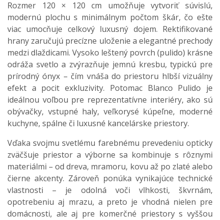
Rozmer 120 × 120 cm umožňuje vytvoriť súvislú,
modernú plochu s minimálnym počtom škár, čo ešte
viac umocňuje celkový luxusný dojem. Rektifikované
hrany zaručujú precízne uloženie a elegantné prechody
medzi dlaždicami. Vysoko leštený povrch (pulido) krásne
odráža svetlo a zvýrazňuje jemnú kresbu, typickú pre
prírodný ónyx – čím vnáša do priestoru hlbší vizuálny
efekt a pocit exkluzivity. Potomac Blanco Pulido je
ideálnou voľbou pre reprezentatívne interiéry, ako sú
obývačky, vstupné haly, veľkorysé kúpeľne, moderné
kuchyne, spálne či luxusné kancelárske priestory.
Vďaka svojmu svetlému farebnému prevedeniu opticky
zväčšuje priestor a výborne sa kombinuje s rôznymi
materiálmi – od dreva, mramoru, kovu až po zlaté alebo
čierne akcenty. Zároveň ponúka vynikajúce technické
vlastnosti – je odolná voči vlhkosti, škvrnám,
opotrebeniu aj mrazu, a preto je vhodná nielen pre
domácnosti, ale aj pre komerčné priestory s vyššou