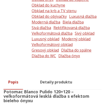
Obklad do kuchyne
Obklad na krb a TV stenu
Obklad do obývačky
Luxusná dlažba
Moderná dlažba
Biela dlažba
Sivá dlažba
Rektifikovaná dlažba
Veľkoformátová dlažba
Sivý obklad
Luxusný obklad
Moderný obklad
Veľkoformátový obklad
Gresový obklad
Dlažba do spálne
Dlažba do WC
Dlažba ónyx
Popis
Detaily produktu
Potomac Blanco Pulido 120×120 –
veľkoformátová lesklá dlažba s efektom
bieleho ónyxu