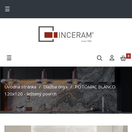
Toggle navigation
☰
Toggle navigation
☰
0
Úvodná stránka
Dlažba ónyx
POTOMAC BLANCO
120x120 - leštený povrch