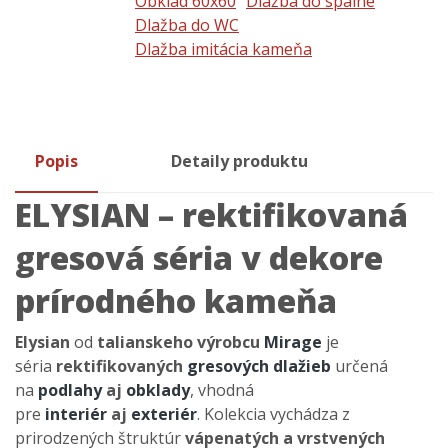
Obklad 60x60
Dlažba do spálne
Dlažba do WC
Dlažba imitácia kameňa
Popis
Detaily produktu
ELYSIAN – rektifikovaná
gresová séria v dekore
prírodného kameňa
Elysian
od
talianskeho výrobcu
Mirage
je
séria
rektifikovaných
gresových dlažieb
určená
na
podlahy
aj
obklady
, vhodná
pre
interiér
aj
exteriér
. Kolekcia vychádza z
prirodzených štruktúr
vápenatých a vrstvených