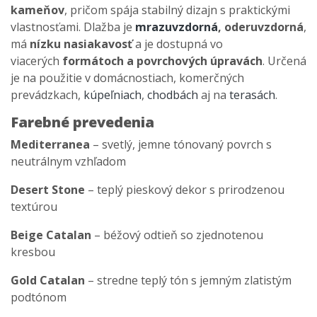
kameňov
, pričom spája stabilný dizajn s praktickými
vlastnosťami. Dlažba je
mrazuvzdorná
,
oderuvzdorná
,
má
nízku nasiakavosť
a je dostupná vo
viacerých
formátoch a povrchových úpravách
. Určená
je na použitie v domácnostiach, komerčných
prevádzkach,
kúpeľniach
,
chodbách
aj na
terasách
.
Farebné prevedenia
Mediterranea
– svetlý, jemne tónovaný povrch s
neutrálnym vzhľadom
Desert Stone
– teplý pieskový dekor s prirodzenou
textúrou
Beige Catalan
– béžový odtieň so zjednotenou
kresbou
Gold Catalan
– stredne teplý tón s jemným zlatistým
podtónom