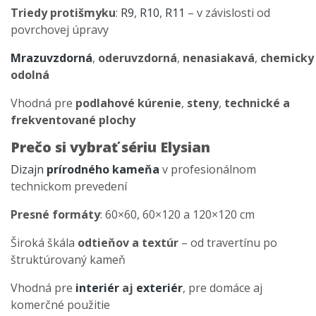
Triedy protišmyku
:
R9
,
R10
,
R11
– v závislosti od
povrchovej úpravy
Mrazuvzdorná
,
oderuvzdorná
,
nenasiakavá
,
chemicky
odolná
Vhodná pre
podlahové kúrenie
,
steny
,
technické a
frekventované plochy
Prečo si vybrať sériu Elysian
Dizajn
prírodného kameňa
v profesionálnom
technickom prevedení
Presné formáty
: 60×60, 60×120 a 120×120 cm
Široká škála
odtieňov a textúr
– od travertínu po
štruktúrovaný kameň
Vhodná pre
interiér
aj
exteriér
, pre domáce aj
komerčné použitie