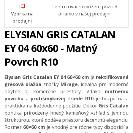
flip_to_front
Tento tovar si môžete pozrieť
Vzorka na
priamo v našej predajni.
predajni
ELYSIAN GRIS CATALAN
EY 04 60x60 - Matný
Povrch R10
Elysian Gris Catalan EY 04 60×60 cm
je
rektifikovaná
gresová dlažba
značky
Mirage
, ideálna pre moderné
obytné aj komerčné priestory. Vďaka
matnému
povrchu
a
protišmykovej triede R10
je bezpečná a
praktická na každodenné použitie. Dekor
Gris Catalan
ponúka prirodzený hnedý kameňový vzhľad s jemnou
štruktúrou, ktorá dodáva priestoru decentnú eleganciu.
Rozmer
60×60 cm
je vhodný pre rôzne typy dispozícií a