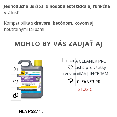
Jednoduchá údržba
,
dlhodobá estetická aj funkčná
stálosť
Kompatibilita s
drevom, betónom, kovom
aj
neutrálnymi farbami
MOHLO BY VÁS ZAUJAŤ AJ
FILA CLEANER PRO
1L
21,22 €
FILA PS87 1L