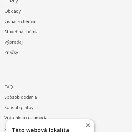
Dlažby
Obklady
Čistiaca chémia
Stavebná chémia
Výpredaj
Značky
FAQ
Spôsob dodania
Spôsob platby
Vrátenie a reklamácia
×
Odstúpenie od zmluvy online
Táto webová lokalita