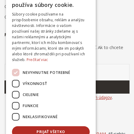
používa súbory cookie.
Obchodné podmienky
Súbory cookie používame na
Ochrana osobných údajov
prispôsobenie obsahu, reklám a analýzu
návštevnosti. Informácie o vašom
používaní našej stránky zdieľame aj s
PRIHLÁSTE SA NA ODBER NOVINIEK
našimi reklamnými a analytickými
partnermi, ktorí ich môžu kombinovať s
Odber noviniek môžete kedykoľvek zrušiť. Ak to chcete
inými informáciami, ktoré ste im poskytli
urobiť, kontaktujte nás.
alebo ktoré zhromaždili pri používaní ich
služieb.
Prečítať viac
NEVYHNUTNE POTREBNÉ
VÝKONNOSŤ
ODOBERAŤ
CIELENIE
Súhlasím so
spracovaním osobných údajov
.
FUNKCIE
NEKLASIFIKOVANÉ
PRIJAŤ VŠETKO
© Copyright 2025
Ing. Dušan Kováčik INCERAM
. All rights