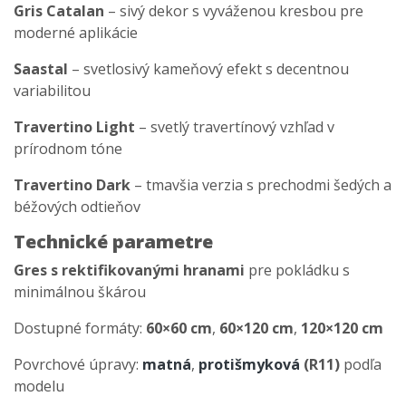
Gris Catalan
– sivý dekor s vyváženou kresbou pre
moderné aplikácie
Saastal
– svetlosivý kameňový efekt s decentnou
variabilitou
Travertino Light
– svetlý travertínový vzhľad v
prírodnom tóne
Travertino Dark
– tmavšia verzia s prechodmi šedých a
béžových odtieňov
Technické parametre
Gres s rektifikovanými hranami
pre pokládku s
minimálnou škárou
Dostupné formáty:
60×60 cm
,
60×120 cm
,
120×120 cm
Povrchové úpravy:
matná
,
protišmyková
(R11)
podľa
modelu