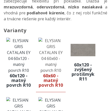
zabezpečuje flexibilitu pri pokládke. Dlažba je
mrazuvzdorná
,
oderuvzdorná
,
nízko nasiakavá
a
vhodná pre
podlahové kúrenie
, čo z nej robí funkčné
a trvácne riešenie pre každý interiér.
Varianty
60x120 -
zvýšený
protišmyk
60x120 -
60x60 -
R11
matný
matný
povrch R10
povrch R10