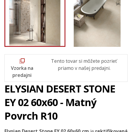
flip_to_front
Tento tovar si môžete pozrieť
Vzorka na
priamo v našej predajni.
predajni
ELYSIAN DESERT STONE
EY 02 60x60 - Matný
Povrch R10
Elysian Desert Stone EY 02 60×60 cm
je
rektifikovaná