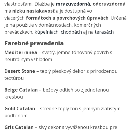
vlastnosťami. Dlažba je
mrazuvzdorná
,
oderuvzdorná
,
má
nízku nasiakavosť
a je dostupná vo
viacerých
formátoch a povrchových úpravách
. Určená
je na použitie v domácnostiach, komerčných
prevádzkach,
kúpeľniach
,
chodbách
aj na
terasách
.
Farebné prevedenia
Mediterranea
– svetlý, jemne tónovaný povrch s
neutrálnym vzhľadom
Desert Stone
– teplý pieskový dekor s prirodzenou
textúrou
Beige Catalan
– béžový odtieň so zjednotenou
kresbou
Gold Catalan
– stredne teplý tón s jemným zlatistým
podtónom
Gris Catalan
– sivý dekor s vyváženou kresbou pre