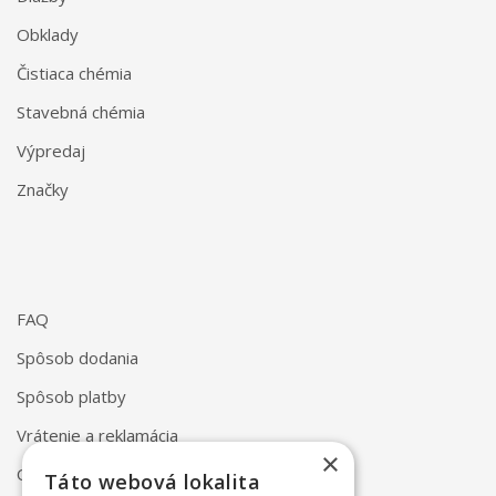
Obklady
Čistiaca chémia
Stavebná chémia
Výpredaj
Značky
FAQ
Spôsob dodania
Spôsob platby
Vrátenie a reklamácia
×
Odstúpenie od zmluvy online
Táto webová lokalita