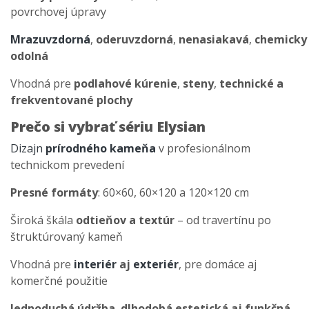
povrchovej úpravy
Mrazuvzdorná
,
oderuvzdorná
,
nenasiakavá
,
chemicky
odolná
Vhodná pre
podlahové kúrenie
,
steny
,
technické a
frekventované plochy
Prečo si vybrať sériu Elysian
Dizajn
prírodného kameňa
v profesionálnom
technickom prevedení
Presné formáty
: 60×60, 60×120 a 120×120 cm
Široká škála
odtieňov a textúr
– od travertínu po
štruktúrovaný kameň
Vhodná pre
interiér
aj
exteriér
, pre domáce aj
komerčné použitie
Jednoduchá údržba
,
dlhodobá estetická aj funkčná