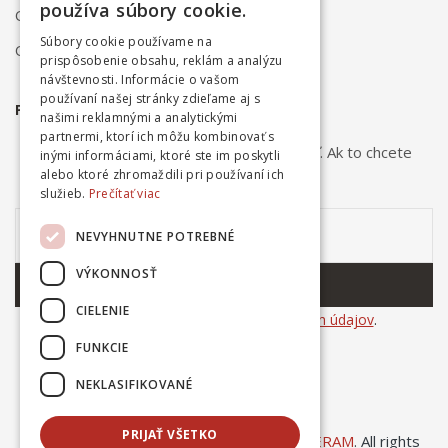
používa súbory cookie.
Obchodné podmienky
Súbory cookie používame na
Ochrana osobných údajov
prispôsobenie obsahu, reklám a analýzu
návštevnosti. Informácie o vašom
používaní našej stránky zdieľame aj s
PRIHLÁSTE SA NA ODBER NOVINIEK
našimi reklamnými a analytickými
partnermi, ktorí ich môžu kombinovať s
Odber noviniek môžete kedykoľvek zrušiť. Ak to chcete
inými informáciami, ktoré ste im poskytli
urobiť, kontaktujte nás.
alebo ktoré zhromaždili pri používaní ich
služieb.
Prečítať viac
NEVYHNUTNE POTREBNÉ
VÝKONNOSŤ
ODOBERAŤ
CIELENIE
Súhlasím so
spracovaním osobných údajov
.
FUNKCIE
NEKLASIFIKOVANÉ
PRIJAŤ VŠETKO
© Copyright 2025
Ing. Dušan Kováčik INCERAM
. All rights