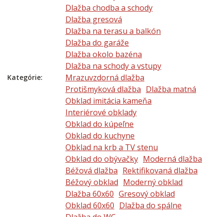
Dlažba chodba a schody
Dlažba gresová
Dlažba na terasu a balkón
Dlažba do garáže
Dlažba okolo bazéna
Dlažba na schody a vstupy
Mrazuvzdorná dlažba
Kategórie:
Protišmyková dlažba
Dlažba matná
Obklad imitácia kameňa
Interiérové obklady
Obklad do kúpeľne
Obklad do kuchyne
Obklad na krb a TV stenu
Obklad do obývačky
Moderná dlažba
Béžová dlažba
Rektifikovaná dlažba
Béžový obklad
Moderný obklad
Dlažba 60x60
Gresový obklad
Obklad 60x60
Dlažba do spálne