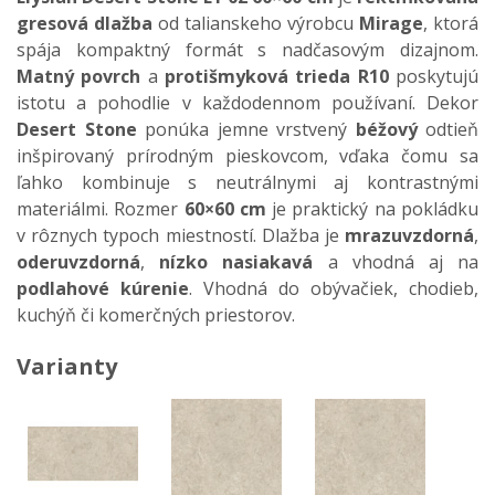
gresová dlažba
od talianskeho výrobcu
Mirage
, ktorá
spája kompaktný formát s nadčasovým dizajnom.
Matný povrch
a
protišmyková trieda R10
poskytujú
istotu a pohodlie v každodennom používaní. Dekor
Desert Stone
ponúka jemne vrstvený
béžový
odtieň
inšpirovaný prírodným pieskovcom, vďaka čomu sa
ľahko kombinuje s neutrálnymi aj kontrastnými
materiálmi. Rozmer
60×60 cm
je praktický na pokládku
v rôznych typoch miestností. Dlažba je
mrazuvzdorná
,
oderuvzdorná
,
nízko nasiakavá
a vhodná aj na
podlahové kúrenie
. Vhodná do obývačiek, chodieb,
kuchýň či komerčných priestorov.
Varianty