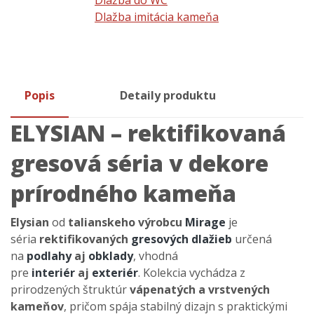
Dlažba do WC
Dlažba imitácia kameňa
Popis
Detaily produktu
ELYSIAN – rektifikovaná
gresová séria v dekore
prírodného kameňa
Elysian
od
talianskeho výrobcu
Mirage
je
séria
rektifikovaných
gresových dlažieb
určená
na
podlahy
aj
obklady
, vhodná
pre
interiér
aj
exteriér
. Kolekcia vychádza z
prirodzených štruktúr
vápenatých a vrstvených
kameňov
, pričom spája stabilný dizajn s praktickými