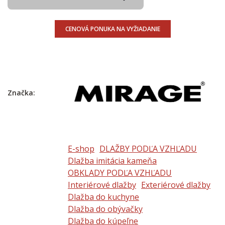
CENOVÁ PONUKA NA VYŽIADANIE
Značka:
E-shop
DLAŽBY PODĽA VZHĽADU
Dlažba imitácia kameňa
OBKLADY PODĽA VZHĽADU
Interiérové dlažby
Exteriérové dlažby
Dlažba do kuchyne
Dlažba do obývačky
Dlažba do kúpeľne