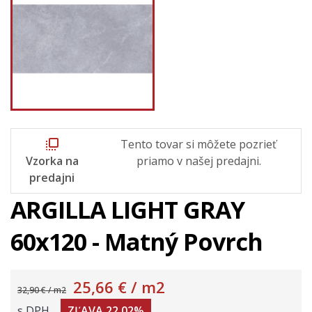
flip_to_front
Tento tovar si môžete pozrieť
Vzorka na
priamo v našej predajni.
predajni
ARGILLA LIGHT GRAY
60x120 - Matný Povrch
25,66 €
/ m2
32,90 € / m2
s DPH
ZĽAVA 22,02%