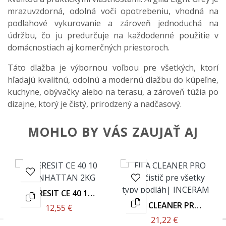
mrazuvzdorná, odolná voči opotrebeniu, vhodná na
podlahové vykurovanie a zároveň jednoduchá na
údržbu, čo ju predurčuje na každodenné použitie v
domácnostiach aj komerčných priestoroch.
Táto dlažba je výbornou voľbou pre všetkých, ktorí
hľadajú kvalitnú, odolnú a modernú dlažbu do kúpeľne,
kuchyne, obývačky alebo na terasu, a zároveň túžia po
dizajne, ktorý je čistý, prirodzený a nadčasový.
MOHLO BY VÁS ZAUJAŤ AJ
CERESIT CE 40 10
MANHATTAN 2KG
FILA CLEANER PRO
12,55 €
1L
21,22 €