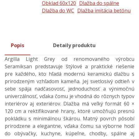
Obklad 60x120
Dlažba do spálne
Dlažba do WC
Dlažba imitácia betónu
Popis
Detaily produktu
Argilla Light Grey od renomovaného výrobcu
Seramiksan predstavuje štýlové a praktické riešenie
pre každého, kto hľadá modernú keramickú dlažbu s
prirodzeným vzhľadom kameňa. Jej svetlosivý odtieň v
sebe spája nadčasovosť, jednoduchosť a výnimočnú
univerzálnosť, vďaka čomu je vhodná do rôznych typov
interiérov aj exteriérov. Dlažba má veľký formát 60 ×
120 cm a rektifikované hrany, ktoré umožňujú presnú
pokládku s minimálnou škárou. Matný povrch pôsobí
prirodzene a elegantne, vďaka čomu sa výborne hodí
do obývačky, kuchyne, kúpeľne, chodby, spálne aj