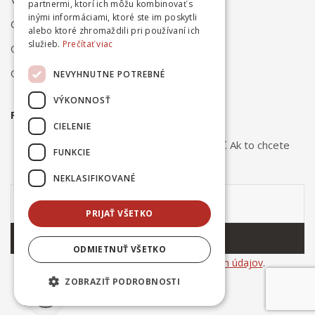
partnermi, ktorí ich môžu kombinovať s
inými informáciami, ktoré ste im poskytli
Odstúpenie od zmluvy online
alebo ktoré zhromaždili pri používaní ich
služieb.
Prečítať viac
Obchodné podmienky
Ochrana osobných údajov
NEVYHNUTNE POTREBNÉ
VÝKONNOSŤ
PRIHLÁSTE SA NA ODBER NOVINIEK
CIELENIE
Odber noviniek môžete kedykoľvek zrušiť. Ak to chcete
FUNKCIE
urobiť, kontaktujte nás.
NEKLASIFIKOVANÉ
PRIJAŤ VŠETKO
ODOBERAŤ
ODMIETNUŤ VŠETKO
Súhlasím so
spracovaním osobných údajov
.
ZOBRAZIŤ PODROBNOSTI