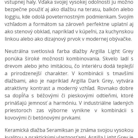
vstupnej haly. Vďaka svojej vysokej odolnosti ju možno
bezpečne použiť aj ako dlažbu na terasu, balkón alebo
loggiu, kde odolá poveternostným podmienkam. Svojím
vzhľadom a formátom sa zároveň perfektne uplatní aj
ako stenový obklad, napríklad v kúpeľni, za kuchynskou
linkou alebo ako dizajnový prvok v modernej obývačke.
Neutrálna svetlosivá farba dlažby Argilla Light Grey
ponúka široké možnosti kombinovania. Skvelo ladí s
drevom alebo jeho imitáciou, čo interiéru dodá teplejší
a prirodzenejší charakter. V kombinácii s tmavšími
dlažbami, ako je napríklad Argilla Dark Grey, vytvára
atraktívny kontrast a moderný vzhľad. Rovnako dobre
sa dopĺňa s béžovými či pieskovými odtieňmi, ktoré
prinášajú jemnosť a harmóniu. V industriálne ladených
priestoroch zas výborne vynikne v kombinácii s
kovovými či betónovými prvkami.
Keramická dlažba Seramiksan je známa svojou vysokou
kvalitou a praktickými vlastnosťami. Argilla Light Grey je