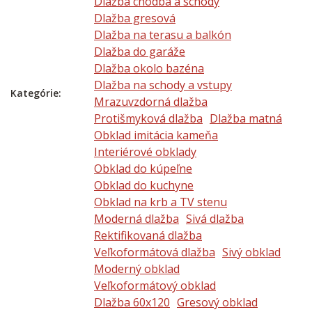
Dlažba chodba a schody
Dlažba gresová
Dlažba na terasu a balkón
Dlažba do garáže
Dlažba okolo bazéna
Dlažba na schody a vstupy
Kategórie:
Mrazuvzdorná dlažba
Protišmyková dlažba
Dlažba matná
Obklad imitácia kameňa
Interiérové obklady
Obklad do kúpeľne
Obklad do kuchyne
Obklad na krb a TV stenu
Moderná dlažba
Sivá dlažba
Rektifikovaná dlažba
Veľkoformátová dlažba
Sivý obklad
Moderný obklad
Veľkoformátový obklad
Dlažba 60x120
Gresový obklad