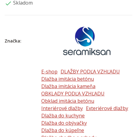
Skladom

Značka:
E-shop
DLAŽBY PODĽA VZHĽADU
Dlažba imitácia betónu
Dlažba imitácia kameňa
OBKLADY PODĽA VZHĽADU
Obklad imitácia betónu
Interiérové dlažby
Exteriérové dlažby
Dlažba do kuchyne
Dlažba do obývačky
Dlažba do kúpeľne